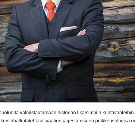
olueita valmistautumaan historian likaisimpiin kuntavaaleihin.
ikriisinhallintatehtävä vaalien järjestämiseen poikkeusoloissa o