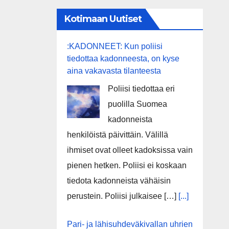
Kotimaan Uutiset
:KADONNEET: Kun poliisi
tiedottaa kadonneesta, on kyse
aina vakavasta tilanteesta
Poliisi tiedottaa eri
puolilla Suomea
kadonneista
henkilöistä päivittäin. Välillä
ihmiset ovat olleet kadoksissa vain
pienen hetken. Poliisi ei koskaan
tiedota kadonneista vähäisin
perustein. Poliisi julkaisee […]
[...]
Pari- ja lähisuhdeväkivallan uhrien