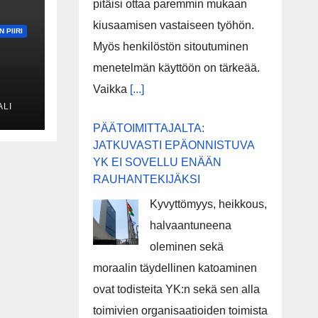
pitäisi ottaa paremmin mukaan
kiusaamisen vastaiseen työhön.
 PIIRI
Myös henkilöstön sitoutuminen
menetelmän käyttöön on tärkeää.
Vaikka
[...]
in
ALI
orin
PÄÄTOIMITTAJALTA:
JATKUVASTI EPÄONNISTUVA
nen
YK EI SOVELLU ENÄÄN
RAUHANTEKIJÄKSI
Kyvyttömyys, heikkous,
halvaantuneena
oleminen sekä
moraalin täydellinen katoaminen
ovat todisteita YK:n sekä sen alla
toimivien organisaatioiden toimista