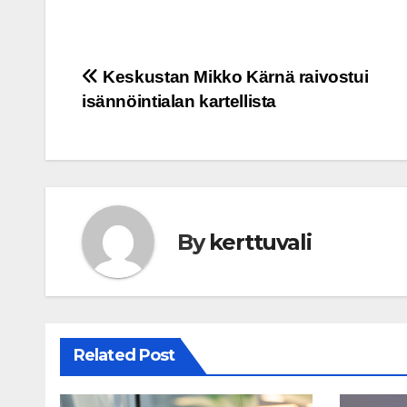
Post
Keskustan Mikko Kärnä raivostui
isännöintialan kartellista
navigation
By
kerttuvali
Related Post