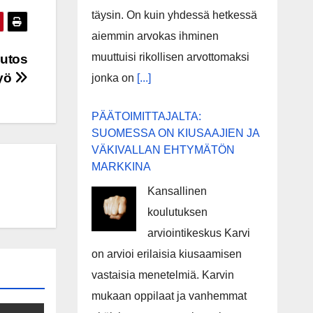
täysin. On kuin yhdessä hetkessä
aiemmin arvokas ihminen
muuttuisi rikollisen arvottomaksi
uutos
työ
jonka on
[...]
PÄÄTOIMITTAJALTA:
SUOMESSA ON KIUSAAJIEN JA
VÄKIVALLAN EHTYMÄTÖN
MARKKINA
Kansallinen
koulutuksen
arviointikeskus Karvi
on arvioi erilaisia kiusaamisen
vastaisia menetelmiä. Karvin
mukaan oppilaat ja vanhemmat