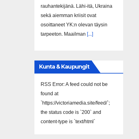
rauhantekijänä. Lähi-itä, Ukraina
sekä aiemman kriisit ovat
osoittaneet YK:n olevan täysin
tarpeeton. Maailman
[...]
Kunta & Kaupungit
RSS Error: A feed could not be
found at
`https://victoriamedia.site/feed/`;
the status code is `200` and
content-type is `text/html`