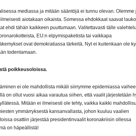
aalisessa mediassa ja mitään sääntöjä ei tunnu olevan. Olemme 
ei ilmeisesti aiotakaan oikaista. Somessa ehdokkaat saavat lauk
at ehdi tähän kaikkeen puuttumaan. Valitettavasti tälle valehtelu
koronarokotteista, EU:n elpymispaketista tai vaikkapa
äkemykset ovat demokratiassa tärkeitä. Nyt ei kuitenkaan ole k
tään todentamaan.
stä poikkeusoloissa.
estäminen ei ole mahdollista mikäli siirrymme epidemiassa vaihe
 on ollut vuosi aikaa varautua siihen, että vaalit järjestetään h
lätessä. Mitään ei ilmeisesti ole tehty, vaikka kaikki mahdollis
kamiesten ymmärryksestä kansanvallasta, johon kuuluu vaalien
oissa osattiin järjestää presidentinvaalit koronakriisin ollessa
mä on häpeällistä!