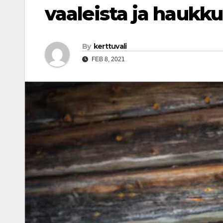
vaaleista ja haukk
By
kerttuvali
FEB 8, 2021