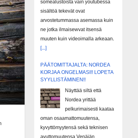
somealustoista vain youtubessa
sisältöä tekevät ovat
arvostetummassa asemassa kuin
ne jotka ilmaisewvat itsensä
muuten kuin videoimalla arkeaan.
[...]
PÄÄTOMITTAJALTA: NORDEA
KORJAA ONGELMASI!! LOPETA
SYYLLISTÄMINEN!!
Näyttää siltä että
Nordea yrittää
pelkurimaisesti kaataa
oman osaamattomuutensa,
n
kyvyttömyytensä sekä teknisen
avuttomuutensa Venäjän