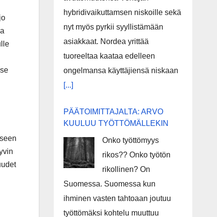
hybridivaikuttamsen niskoille sekä
jo
nyt myös pyrkii syyllistämään
oa
asiakkaat. Nordea yrittää
lle
tuoreeltaa kaataa edelleen
yse
ongelmansa käyttäjiensä niskaan
[...]
PÄÄTOIMITTAJALTA: ARVO
KUULUU TYÖTTÖMÄLLEKIN
eseen
Onko työttömyys
yvin
rikos?? Onko työtön
uudet
rikollinen? On
Suomessa. Suomessa kun
ihminen vasten tahtoaan joutuu
työttömäksi kohtelu muuttuu