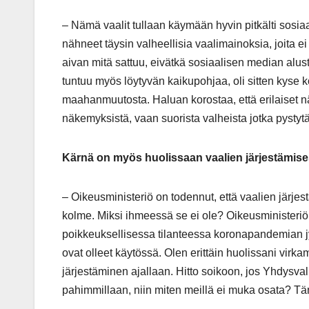
– Nämä vaalit tullaan käymään hyvin pitkälti sosi
nähneet täysin valheellisia vaalimainoksia, joita 
aivan mitä sattuu, eivätkä sosiaalisen median alust
tuntuu myös löytyvän kaikupohjaa, oli sitten kyse 
maahanmuutosta. Haluan korostaa, että erilaiset n
näkemyksistä, vaan suorista valheista jotka pysty
Kärnä on myös huolissaan vaalien järjestämise
– Oikeusministeriö on todennut, että vaalien järj
kolme. Miksi ihmeessä se ei ole? Oikeusministeriöllä
poikkeuksellisessa tilanteessa koronapandemian jyl
ovat olleet käytössä. Olen erittäin huolissani vir
järjestäminen ajallaan. Hitto soikoon, jos Yhdysvall
pahimmillaan, niin miten meillä ei muka osata? Tä