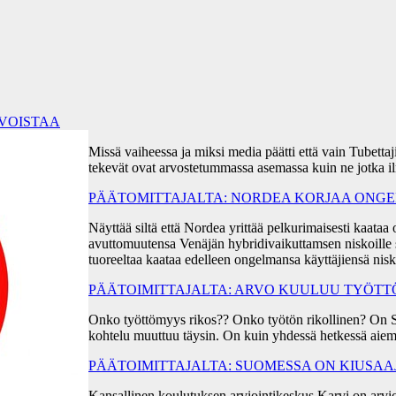
RVOISTAA
Missä vaiheessa ja miksi media päätti että vain Tubetta
tekevät ovat arvostetummassa asemassa kuin ne jotka i
PÄÄTOMITTAJALTA: NORDEA KORJAA ONGEL
Näyttää siltä että Nordea yrittää pelkurimaisesti kaa
avuttomuutensa Venäjän hybridivaikuttamsen niskoille s
tuoreeltaa kaataa edelleen ongelmansa käyttäjiensä ni
PÄÄTOIMITTAJALTA: ARVO KUULUU TYÖT
Onko työttömyys rikos?? Onko työtön rikollinen? On 
kohtelu muuttuu täysin. On kuin yhdessä hetkessä aiem
PÄÄTOIMITTAJALTA: SUOMESSA ON KIUSA
Kansallinen koulutuksen arviointikeskus Karvi on arvio