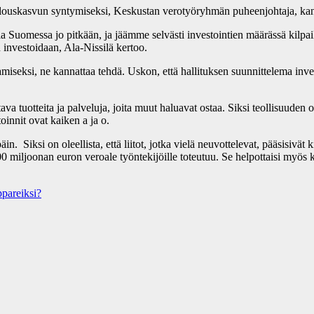
 talouskasvun syntymiseksi, Keskustan verotyöryhmän puheenjohtaja, kan
olla Suomessa jo pitkään, ja jäämme selvästi investointien määrässä kilpa
investoidaan, Ala-Nissilä kertoo.
amiseksi, ne kannattaa tehdä. Uskon, että hallituksen suunnittelema invest
ava tuotteita ja palveluja, joita muut haluavat ostaa. Siksi teollisuuden
oinnit ovat kaiken a ja o.
päin. Siksi on oleellista, että liitot, jotka vielä neuvottelevat, pääsi
 miljoonan euron veroale työntekijöille toteutuu. Se helpottaisi myös k
ppareiksi?