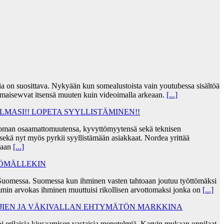
jia on suosittava. Nykyään kun somealustoista vain youtubessa sisältöä
lmaisewvat itsensä muuten kuin videoimalla arkeaan.
[...]
MASI!! LOPETA SYYLLISTÄMINEN!!
taa oman osaamattomuutensa, kyvyttömyytensä sekä teknisen
ekä nyt myös pyrkii syyllistämään asiakkaat. Nordea yrittää
skaan
[...]
TÖMÄLLEKIN
Suomessa. Suomessa kun ihminen vasten tahtoaan joutuu työttömäksi
min arvokas ihminen muuttuisi rikollisen arvottomaksi jonka on
[...]
AJIEN JA VÄKIVALLAN EHTYMÄTÖN MARKKINA
i erilaisia kiusaamisen vastaisia menetelmiä. Karvin mukaan oppilaat