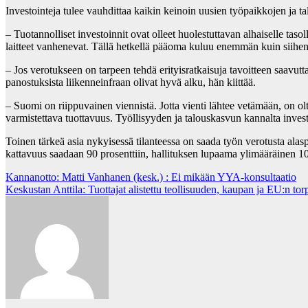
Investointeja tulee vauhdittaa kaikin keinoin uusien työpaikkojen ja
– Tuotannolliset investoinnit ovat olleet huolestuttavan alhaiselle tas
laitteet vanhenevat. Tällä hetkellä pääoma kuluu enemmän kuin siihen 
– Jos verotukseen on tarpeen tehdä erityisratkaisuja tavoitteen saavutt
panostuksista liikenneinfraan olivat hyvä alku, hän kiittää.
– Suomi on riippuvainen viennistä. Jotta vienti lähtee vetämään, on olt
varmistettava tuottavuus. Työllisyyden ja talouskasvun kannalta invest
Toinen tärkeä asia nykyisessä tilanteessa on saada työn verotusta alas
kattavuus saadaan 90 prosenttiin, hallituksen lupaama ylimääräinen 100
Post
Kannanotto: Matti Vanhanen (kesk.) : Ei mikään YYA-konsultaatio
Keskustan Anttila: Tuottajat alistettu teollisuuden, kaupan ja EU:n tor
navigation