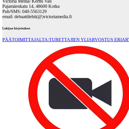
Victoria Media/ Kerttu Vali
Pajamäenkatu 14, 48600 Kotka
Puh/SMS: 040-5563129
email: debaattilehti(@)victoriamedia.fi
Lukijan kirjoitukset
PÄÄTOIMITTAJALTA:TUBETTAJIEN YLIARVOSTUS ERIA