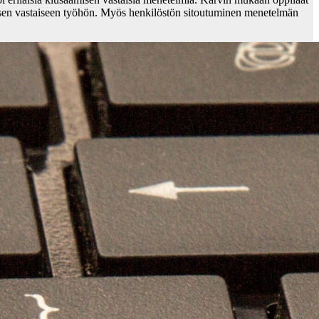
sen vastaiseen työhön. Myös henkilöstön sitoutuminen menetelmän