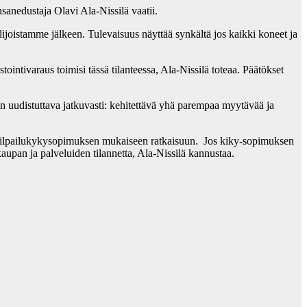
sanedustaja Olavi Ala-Nissilä vaatii.
ilijoistamme jälkeen. Tulevaisuus näyttää synkältä jos kaikki koneet ja
ointivaraus toimisi tässä tilanteessa, Ala-Nissilä toteaa. Päätökset
 on uudistuttava jatkuvasti: kehitettävä yhä parempaa myytävää ja
sivät kilpailukykysopimuksen mukaiseen ratkaisuun. Jos kiky-sopimuksen
aupan ja palveluiden tilannetta, Ala-Nissilä kannustaa.