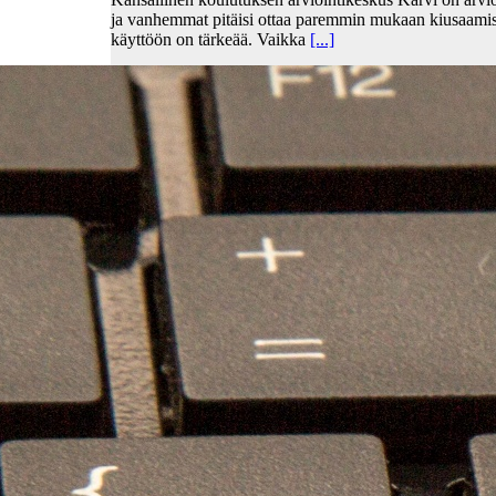
ja vanhemmat pitäisi ottaa paremmin mukaan kiusaami
käyttöön on tärkeää. Vaikka
[...]