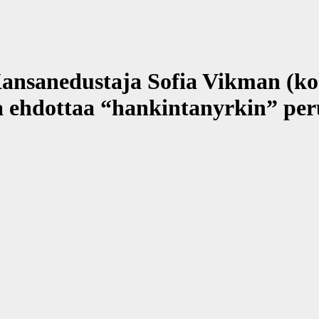
edustaja Sofia Vikman (kok.) v
ja ehdottaa “hankintanyrkin” pe