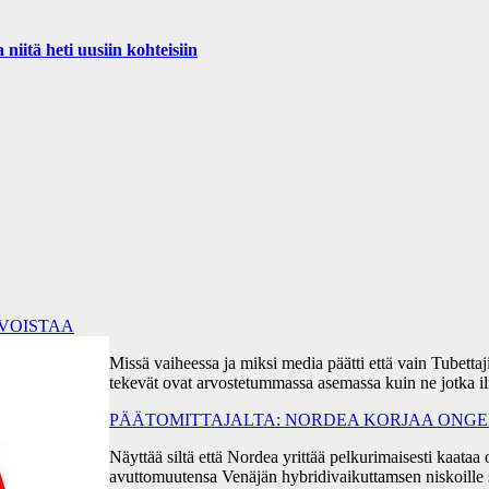
iitä heti uusiin kohteisiin
RVOISTAA
Missä vaiheessa ja miksi media päätti että vain Tubetta
tekevät ovat arvostetummassa asemassa kuin ne jotka i
PÄÄTOMITTAJALTA: NORDEA KORJAA ONGEL
Näyttää siltä että Nordea yrittää pelkurimaisesti kaa
avuttomuutensa Venäjän hybridivaikuttamsen niskoille s