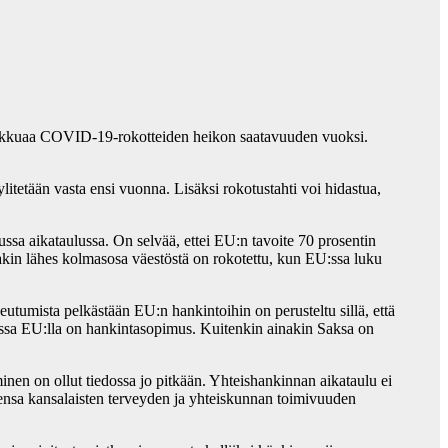
n takkuaa COVID-19-rokotteiden heikon saatavuuden vuoksi.
tetään vasta ensi vuonna. Lisäksi rokotustahti voi hidastua,
ssa aikataulussa. On selvää, ettei EU:n tavoite 70 prosentin
akin lähes kolmasosa väestöstä on rokotettu, kun EU:ssa luku
tumista pelkästään EU:n hankintoihin on perusteltu sillä, että
ssa EU:lla on hankintasopimus. Kuitenkin ainakin Saksa on
nen on ollut tiedossa jo pitkään. Yhteishankinnan aikataulu ei
kkensa kansalaisten terveyden ja yhteiskunnan toimivuuden