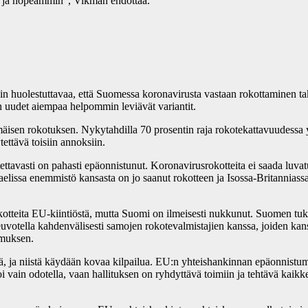
än ja nopeammin”, Vikman ehdottaa.
ittäin huolestuttavaa, että Suomessa koronavirusta vastaan rokottamine
n uudet aiempaa helpommin leviävät variantit.
isen rokotuksen. Nykytahdilla 70 prosentin raja rokotekattavuudessa yli
ettävä toisiin annoksiin.
avasti on pahasti epäonnistunut. Koronavirusrokotteita ei saada luvatu
elissa enemmistö kansasta on jo saanut rokotteen ja Isossa-Britanniass
otteita EU-kiintiöstä, mutta Suomi on ilmeisesti nukkunut. Suomen tukeu
votella kahdenvälisesti samojen rokotevalmistajien kanssa, joiden kan
imuksen.
ä, ja niistä käydään kovaa kilpailua. EU:n yhteishankinnan epäonnistumi
oi vain odotella, vaan hallituksen on ryhdyttävä toimiin ja tehtävä kai