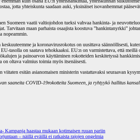
enemmän kuin osana EU:n yhteishankintaa, yhteiskunnan sulkutoimien ja
panostaa, jotta yhteiskunta saadaan auki, yksinäiset isovanhemmat pääsev
Suomeen vaatii valtiojohdon tueksi vahvaa hankinta- ja neuvotteluo
ijat. Tarvitaan maan parhaista osaajista koostuva ”hankintanyrkki” joh
 ja nopeammin.
n keskuuteemme ja koronavirusrokotus on uusittava säännöllisesti, kute
 EU-tasolla on saatava tehokkaaksi. EU:n on varmistettava, että meillä 
työkalujen ja painoarvon käyttäminen rokotteiden keskitetyssä hankkimise
la on oltava valmius toimia myös itsenäisesti.
än viitaten esitän asianomaisen ministerin vastattavaksi seuraavan kysy
van saaneita COVID-19rokotteita Suomeen, ja ryhtyykö hallitus kansalli
a- Kampanja haastaa mukaan kotimaisen ruuan pariin
juntaan – näillä eväillä ei ratkaista rajojen ongelmia