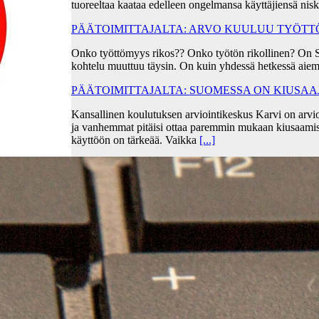
tuoreeltaa kaataa edelleen ongelmansa käyttäjiensä ni
PÄÄTOIMITTAJALTA: ARVO KUULUU TYÖT
Onko työttömyys rikos?? Onko työtön rikollinen? On 
kohtelu muuttuu täysin. On kuin yhdessä hetkessä aiem
PÄÄTOIMITTAJALTA: SUOMESSA ON KIUSA
Kansallinen koulutuksen arviointikeskus Karvi on arvio
ja vanhemmat pitäisi ottaa paremmin mukaan kiusaami
käyttöön on tärkeää. Vaikka
[...]