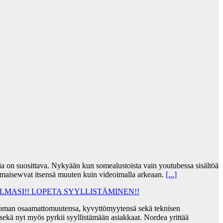
jia on suosittava. Nykyään kun somealustoista vain youtubessa sisältöä
lmaisewvat itsensä muuten kuin videoimalla arkeaan.
[...]
MASI!! LOPETA SYYLLISTÄMINEN!!
taa oman osaamattomuutensa, kyvyttömyytensä sekä teknisen
ekä nyt myös pyrkii syyllistämään asiakkaat. Nordea yrittää