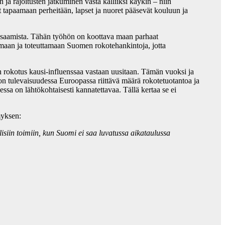
 rajoitusten jatkuminen vasta kalliiksi käykin – niin
ät tapaamaan perheitään, lapset ja nuoret pääsevät kouluun ja
saamista. Tähän työhön on koottava maan parhaat
tamaan ja toteuttamaan Suomen rokotehankintoja, jotta
n rokotus kausi-influenssaa vastaan uusitaan. Tämän vuoksi ja
on tulevaisuudessa Euroopassa riittävä määrä rokotetuotantoa ja
ssa on lähtökohtaisesti kannatettavaa. Tällä kertaa se ei
myksen:
siin toimiin, kun Suomi ei saa luvatussa aikataulussa