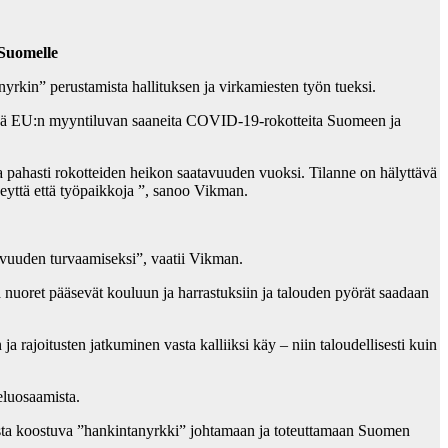
 Suomelle
yrkin” perustamista hallituksen ja virkamiesten työn tueksi.
lisää EU:n myyntiluvan saaneita COVID-19-rokotteita Suomeen ja
a pahasti rokotteiden heikon saatavuuden vuoksi. Tilanne on hälyttävä
eyttä että työpaikkoja ”, sanoo Vikman.
mivuuden turvaamiseksi”, vaatii Vikman.
 nuoret pääsevät kouluun ja harrastuksiin ja talouden pyörät saadaan
ajoitusten jatkuminen vasta kalliiksi käy – niin taloudellisesti kuin
luosaamista.
jista koostuva ”hankintanyrkki” johtamaan ja toteuttamaan Suomen