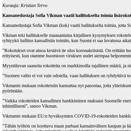
Kuvaaja: Kristian Tervo
Kansanedustaja Sofia Vikman vaatii hallitukselta toimia lisärok
Kansanedustaja Sofia Vikman (kok) vaatii hallitukselta toimia, jotta 
Vikman teki hallitukselle maanantaina kirjallisen kysymyksen rokote
ryhtyykö hallitus kansallisiin toimiin, kun Suomi ei saa luvatussa aik
”Rokotukset ovat ainoa kestävä tie ulos koronakriisistä. On erittäin 
erityisesti, kun otamme huomioon viruksen uudet aiempaa helpommin le
Myyntiluvan saaneita rokotteita on markkinoilla rajallinen määrä, ja 
”Suomen valtio ei voi vain odotella, vaan hallituksen on ryhdyttävä t
Vikmanin mukaan rokotteisiin kannattaa nyt panostaa, jotta yhteiskun
pyörimään.
”Vaikka rokotteiden kansallinen hankkiminen maksaisi Suomelle enemmä
inhimillisesti”, sanoo Vikman.
Vikmanin mukaan EU:n hyväksymien COVID-19-rokotteiden hankkimine
”Tähän työhön on koottava maan parhaat kansainvälisen kaupan ja lääk