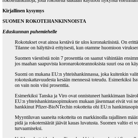
rokotehankintoja, jotta rokotteita saadaan käyttöön nykyistä enemm
Kirjallinen kysymys
SUOMEN ROKOTEHANKINNOISTA
Eduskunnan puhemiehelle
Rokotukset ovat ainoa kestävä tie ulos koronakriisistä. On er
Tilanne on hälyttävä erityisesti, kun otamme huomioon virukse
Suomen väestöstä noin 7 prosenttia on saanut vähintään ensimmä
jos maahan saapuvista koronarokoteannoksista suuri osa on käyt
Suomi on mukana EU:n yhteishankinnassa, joka kuitenkin valitett
rokotuskattavuudesta kesään mennessä toteudu. Esimerkiksi Isra
on vain noin viisi prosenttia.
Esimerkiksi Tanska ja Viro ovat onnistuneet hankkimaan lisärok
EU:n yhteishankintasopimuksen mukaan jäsenmaat eivät voi neu
hankkinut Pfizer-BioNTechin rokotteita ohi EU:n hankintasop
Myyntiluvan saaneita rokotteita on markkinoilla rajallinen määr
pidä ja rokotemäärät jäävät kauas luvatusta. Suomen valtio ei v
turvaamiseksi.