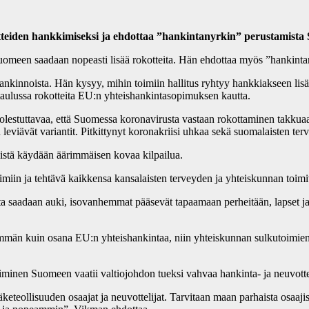
otteiden hankkimiseksi ja ehdottaa ”hankintanyrkin” perustamista
Suomeen saadaan nopeasti lisää rokotteita. Hän ehdottaa myös ”hankintan
hankinnoista. Hän kysyy, mihin toimiin hallitus ryhtyy hankkiakseen 
ataulussa rokotteita EU:n yhteishankintasopimuksen kautta.
huolestuttavaa, että Suomessa koronavirusta vastaan rokottaminen takkua
viävät variantit. Pitkittynyt koronakriisi uhkaa sekä suomalaisten terv
niistä käydään äärimmäisen kovaa kilpailua.
oimiin ja tehtävä kaikkensa kansalaisten terveyden ja yhteiskunnan toi
ta saadaan auki, isovanhemmat pääsevät tapaamaan perheitään, lapset ja
n kuin osana EU:n yhteishankintaa, niin yhteiskunnan sulkutoimien ja r
n Suomeen vaatii valtiojohdon tueksi vahvaa hankinta- ja neuvotte
eteollisuuden osaajat ja neuvottelijat. Tarvitaan maan parhaista osaa