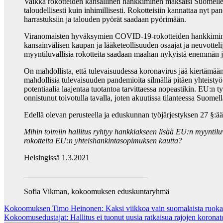
Vaikka rokotteiden kansallinen hankkiminen maksaisi Suomelle 
taloudellisesti kuin inhimillisesti. Rokotteisiin kannattaa nyt 
harrastuksiin ja talouden pyörät saadaan pyörimään.
Viranomaisten hyväksymien COVID-19-rokotteiden hankkiminen 
kansainvälisen kaupan ja lääketeollisuuden osaajat ja neuvottel
myyntiluvallisia rokotteita saadaan maahan nykyistä enemmän
On mahdollista, että tulevaisuudessa koronavirus jää kiertämää
mahdollisia tulevaisuuden pandemioita silmällä pitäen yhteistyö
potentiaalia laajentaa tuotantoa tarvittaessa nopeastikin. EU:n 
onnistunut toivotulla tavalla, joten akuutissa tilanteessa Suomel
Edellä olevan perusteella ja eduskunnan työjärjestyksen 27 §:ä
Mihin toimiin hallitus ryhtyy hankkiakseen lisää EU:n myyntilu
rokotteita EU:n yhteishankintasopimuksen kautta?
Helsingissä 1.3.2021
_______________________________
Sofia Vikman, kokoomuksen eduskuntaryhmä
Post
Kokoomuksen Timo Heinonen: Kaksi viikkoa vain suomalaista ruoka
Kokoomusedustajat: Hallitus ei tuonut uusia ratkaisua rajojen koronator