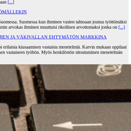
skaan
[...]
TÖMÄLLEKIN
Suomessa. Suomessa kun ihminen vasten tahtoaan joutuu työttömäksi
min arvokas ihminen muuttuisi rikollisen arvottomaksi jonka on
[...]
AJIEN JA VÄKIVALLAN EHTYMÄTÖN MARKKINA
i erilaisia kiusaamisen vastaisia menetelmiä. Karvin mukaan oppilaat
sen vastaiseen työhön. Myös henkilöstön sitoutuminen menetelmän