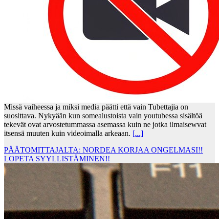
Missä vaiheessa ja miksi media päätti että vain Tubettajia on
suosittava. Nykyään kun somealustoista vain youtubessa sisältöä
tekevät ovat arvostetummassa asemassa kuin ne jotka ilmaisewvat
itsensä muuten kuin videoimalla arkeaan.
[...]
PÄÄTOMITTAJALTA: NORDEA KORJAA ONGELMASI!!
LOPETA SYYLLISTÄMINEN!!