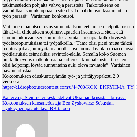
tutkimustiedon pohjalta vahvoja perusteita. Tarkoituksena on
vauhdittaa asuntokauppaa ja siten lisätä mahdollisuuksia muuttaa
työn perässä”, Vartiainen konkretisoi.
Vartiainen mainitsee myös sunnuntaityön teettämisen helpottamiseen
tähtäävän ehdotuksen sopimusvapauden lisäämisestä siten, että
sunnuntaikorvauksen suuruudesta voitaisiin sopia kollektiivisesti
työehtosopimuksissa tai työpaikoilla. “Tämä olisi pieni mutta tärkeä
muutos, joka ajan myötä mahdollistaisi huomattaviakin määriä uusia
työtilaisuksia esimerkiksi ravintola-alalla. Samalla koko Suomen
houkuttelevuus matkailumaana kohenisi, kun nälkäisten turistien
olisi helpompi löytää sunnuntaina auki oleva ravintola”, Vartiainen
havainnollistaa.
Kokoomuksen eduskuntaryhmän työ- ja yrittäjyyspaketti 2.0
verkossa:
https://dl.dropboxusercontent.com/u/44708/KOK_EKRYHMA_T
Post
Kanerva ja Steinmeier keskustelivat Ukrainan kriisistä Tbilisissä
Kokoomuksen kansanedustaja Ben Zyskowicz: Sebastian
navigation
Tynkkynen palautettava BB-taloon