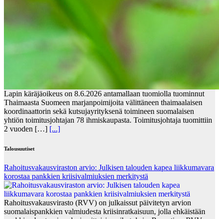
Lapin käräjäoikeus on 8.6.2026 antamallaan tuomiolla tuominnut
Thaimaasta Suomeen marjanpoimijoita välittäneen thaimaalaisen
koordinaattorin sekä kutsujayrityksenä toimineen suomalaisen
yhtiön toimitusjohtajan 78 ihmiskaupasta. Toimitusjohtaja tuomittiin
2 vuoden […]
[...]
Talousuutiset
Rahoitusvakausviraston arvio: Julkisen talouden kapea liikkumavara
korostaa pankkien kriisivalmiuksien merkitystä
Rahoitusvakausvirasto (RVV) on julkaissut päivitetyn arvion
suomalaispankkien valmiudesta kriisinratkaisuun, jolla ehkäistään