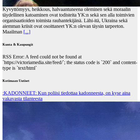
Kyvyttömyys, heikkous, halvaantuneena oleminen sekä moraalin
täydellinen katoaminen ovat todisteita YK:n sekä sen alla toimivien
organisaatioiden toimista rauhantekijänä. Lähi-itä, Ukraina sekä
aiemman kriisit ovat osoittaneet YK:n olevan täysin tarpeeton.
Maailman
[...]
Kunta & Kaupungit
RSS Error: A feed could not be found at
`https://victoriamedia.site/feed/`; the status code is `200` and content-
type is `text/html`
Kotimaan Uutiset
:KADONNEET: Kun poliisi tiedottaa kadonneesta, on kyse aina
vakavasta tilanteesta