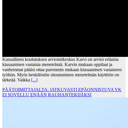
Kansallinen koulutuksen arviointikeskus Karvi on arvioi erilaisia
kiusaamisen vastaisia menetelmiä. Karvin mukaan oppilaat ja
vanhemmat pitäisi ottaa paremmin mukaan kiusaamisen vastaiseen
työhön. Myös henkilöstön sitoutuminen menetelmän käyttöön on
tärkeää. Vaikka
[...]
PÄÄTOIMITTAJALTA: JATKUVASTI EPÄONNISTUVA YK
EI SOVELLU ENÄÄN RAUHANTEKIJÄKSI