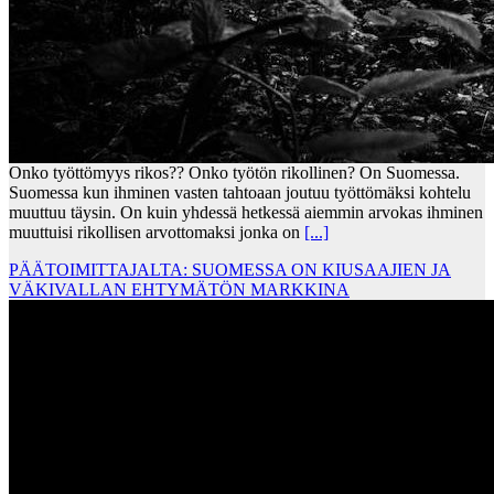
Onko työttömyys rikos?? Onko työtön rikollinen? On Suomessa.
Suomessa kun ihminen vasten tahtoaan joutuu työttömäksi kohtelu
muuttuu täysin. On kuin yhdessä hetkessä aiemmin arvokas ihminen
muuttuisi rikollisen arvottomaksi jonka on
[...]
PÄÄTOIMITTAJALTA: SUOMESSA ON KIUSAAJIEN JA
VÄKIVALLAN EHTYMÄTÖN MARKKINA