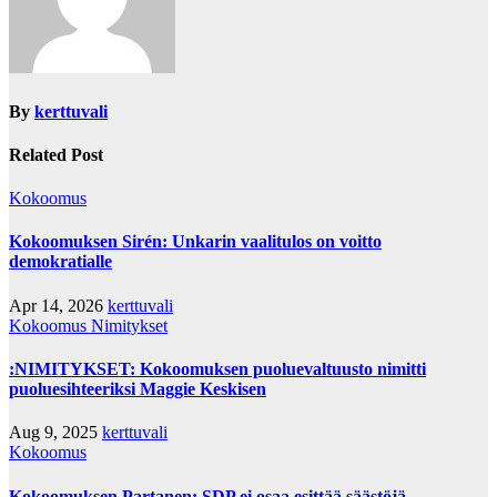
By
kerttuvali
Related Post
Kokoomus
Kokoomuksen Sirén: Unkarin vaalitulos on voitto
demokratialle
Apr 14, 2026
kerttuvali
Kokoomus
Nimitykset
:NIMITYKSET: Kokoomuksen puoluevaltuusto nimitti
puoluesihteeriksi Maggie Keskisen
Aug 9, 2025
kerttuvali
Kokoomus
Kokoomuksen Partanen: SDP ei osaa esittää säästöjä