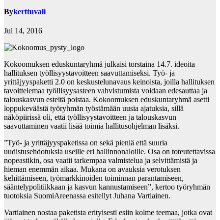
By
kerttuvali
Jul 14, 2016
Kokoomuksen eduskuntaryhmä julkaisi torstaina 14.7. ideoita
hallituksen työllisyystavoitteen saavuttamiseksi. Työ- ja
yrittäjyyspaketti 2.0 on keskustelunavaus keinoista, joilla hallituksen
tavoittelemaa työllisyysasteen vahvistumista voidaan edesauttaa ja
talouskasvun esteitä poistaa. Kokoomuksen eduskuntaryhmä asetti
loppukeväästä työryhmän työstämään uusia ajatuksia, sillä
näköpiirissä oli, että työllisyystavoitteen ja talouskasvun
saavuttaminen vaatii lisää toimia hallitusohjelman lisäksi.
”Työ- ja yrittäjyyspaketissa on sekä pieniä että suuria
uudistusehdotuksia useille eri hallinnonaloille. Osa on toteutettavissa
nopeastikin, osa vaatii tarkempaa valmistelua ja selvittämistä ja
hieman enemmän aikaa. Mukana on avauksia verotuksen
kehittämiseen, työmarkkinoiden toiminnan parantamiseen,
sääntelypolitiikkaan ja kasvun kannustamiseen”, kertoo työryhmän
tuotoksia SuomiAreenassa esitellyt Juhana Vartiainen.
Vartiainen nostaa paketista erityisesti esiin kolme teemaa, jotka ovat