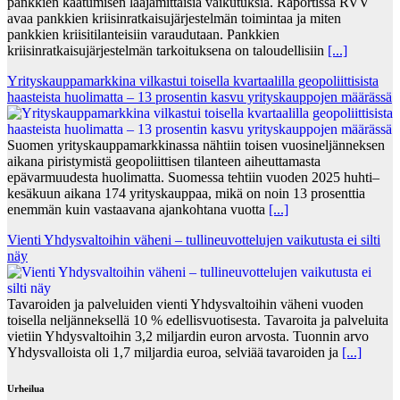
pankkien kaatumisen laajamittaisia vaikutuksia. Raportissa RVV
avaa pankkien kriisinratkaisujärjestelmän toimintaa ja miten
pankkien kriisitilanteisiin varaudutaan. Pankkien
kriisinratkaisujärjestelmän tarkoituksena on taloudellisiin
[...]
Yrityskauppamarkkina vilkastui toisella kvartaalilla geopoliittisista
haasteista huolimatta – 13 prosentin kasvu yrityskauppojen määrässä
Suomen yrityskauppamarkkinassa nähtiin toisen vuosineljänneksen
aikana piristymistä geopoliittisen tilanteen aiheuttamasta
epävarmuudesta huolimatta. Suomessa tehtiin vuoden 2025 huhti–
kesäkuun aikana 174 yrityskauppaa, mikä on noin 13 prosenttia
enemmän kuin vastaavana ajankohtana vuotta
[...]
Vienti Yhdysvaltoihin väheni – tullineuvottelujen vaikutusta ei silti
näy
Tavaroiden ja palveluiden vienti Yhdysvaltoihin väheni vuoden
toisella neljänneksellä 10 % edellisvuotisesta. Tavaroita ja palveluita
vietiin Yhdysvaltoihin 3,2 miljardin euron arvosta. Tuonnin arvo
Yhdysvalloista oli 1,7 miljardia euroa, selviää tavaroiden ja
[...]
Urheilua