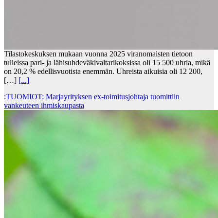
Tilastokeskuksen mukaan vuonna 2025 viranomaisten tietoon
tulleissa pari- ja lähisuhdeväkivaltarikoksissa oli 15 500 uhria, mikä
on 20,2 % edellisvuotista enemmän. Uhreista aikuisia oli 12 200,
[…]
[...]
:TUOMIOT: Marjayrityksen ex-toimitusjohtaja tuomittiin
vankeuteen ihmiskaupasta