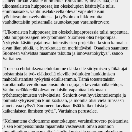
jääneet turhan vähälle huomiolle. Eduskuntaryhmä esittää, että
ulkomaalaisten huippuosaajien oleskelupien käsittelylle tulisi
enimmäisaika, vanhuuseläkkeellä olevat vapautettaisiin
työehtosopimusvelvoitteista ja työvoiman liikkuvuutta
vauhditettaisiin poistamalla asuntokaupan varainsiirtovero.
”Ulkomaisten huippuosaajien oleskelulupaprosessia tulisi nopeuttaa,
jotta huippuosaajien rekrytoiminen Suomeen olisi helpompaa.
Nykyisin käsittelyajat ovat intensiivisten projektien keston kannalta
aivan liian pitkiä, ja byrokratiaa on merkittävästi. Osaajien saaminen
Suomeen vahvistaa maamme taloutta ja innovaatiokykyä”, sanoo
Vartiainen.
”Toisena ehdotuksena ehdotamme eläkkeelle siirtymisen yläikärajat
poistamista ja työ- eläkkeellä oleville työtulojen hankkimisen
mahdollistamista nykyistä edullisemmin. Tämä toteutettaisiin
korottamalla verottoman ansiotulon rajoja ja keventämällä ehtoja.
Vanhuuseläkkeellä olevat voitaisiin vapauttaa kokonaan
työehtosopimusten velvoitteista. Seniorit ovat hyväkuntoisempia ja
toimintakykyisempiä kuin koskaan, ja monilla olisi vielä runsaasti
annettavaa työssä. Suomeen tarvitaan lisää kaikenlaista ja
kaikenlaisten ihmisten työtä”, Vartiainen perustelee.
”Kolmantena ehdotamme asuntokaupan varainsiirtovero poistamista
ja sen kompensoimista rajaamalla vastaavasti oman asunnon
myyntivoiton verovapautta. Tämän tapaiselle veromuutokselle on