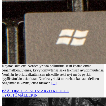
Näyttää siltä että Nordea yrittää pelkurimaisesti kaataa oman
osaamattomuutensa, kyvyttömyytensä sekä teknisen avuttomuutensa
Venäjän hybridivaikuttamsen niskoille sekä nyt myös pyrkii
syyllistämään asiakkaat. Nordea yrittää tuoreeltaa kaataa edelleen
ongelmansa käyttäjiensä niskaan
[...]
PÄÄTOIMITTAJALTA: ARVO KUULUU
TYÖTTÖMÄLLEKIN