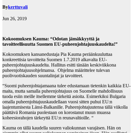
By
kerttuvali
Jun 26, 2019
Kokoomuksen Kauma: “Odotan jämäkkyyttä ja
tavoitteellisuutta Suomen EU-puheenjohtajuuskaudelta!”
Kokoomuksen kansanedustaja Pia Kauma peräänkuuluttaa
konkreettisia tavoitteita Suomen 1.7.2019 alkavalta EU-
puheenjohtajuuskaudelta. Hallitus esitti tänään keskiviikkona
puheenjohtajuusohjelmansa. Ohjelma määrittelee tulevan
puolivuotiskauden suuntalinjat ja tavoitteet.
“Suomi puheenjohtajamaana tulee edustamaan tietenkin kaikkia EU-
maita, mutta samalla puheenjohtajuus on Suomelle mahdollisuus
tuoda esiin meille itsellemme tärkeitä asioita. Esimerkiksi Bulgaria
omalla puheenjohtajuuskaudellaan vuosi sitten puhui EU:n
laajentumisesta Länsi-Balkanille. Puheenjohtajuutensa tällä viikolla
päättävä Romania puolestaan on korostanut muun muassa
koheesiorahojen tärkeyttä EU:n reunavaltioille. “
Kauma on tällä kaudella suuren valiokunnan varajäsen. Hän on