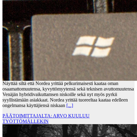
Näyttää siltä että Nordea yrittää pelkurimaisesti kaataa oman
osaamattomuutensa, kyvyttömyytensä sekä teknisen avuttomuutensa
Venäjän hybridivaikuttamsen niskoille sekä nyt myös pyrkii
syyllistämään asiakkaat. Nordea yrittää tuoreeltaa kaataa edelleen
ongelmansa käyttäjiensä niskaan
[...]
PÄÄTOIMITTAJALTA: ARVO KUULUU
TYÖTTÖMÄLLEKIN