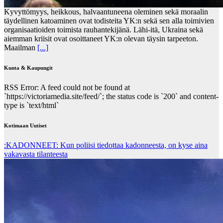
Kyvyttömyys, heikkous, halvaantuneena oleminen sekä moraalin
täydellinen katoaminen ovat todisteita YK:n sekä sen alla toimivien
organisaatioiden toimista rauhantekijänä. Lähi-itä, Ukraina sekä
aiemman kriisit ovat osoittaneet YK:n olevan täysin tarpeeton.
Maailman
[...]
Kunta & Kaupungit
RSS Error: A feed could not be found at
`https://victoriamedia.site/feed/`; the status code is `200` and content-
type is `text/html`
Kotimaan Uutiset
:KADONNEET: Kun poliisi tiedottaa kadonneesta, on kyse aina
vakavasta tilanteesta