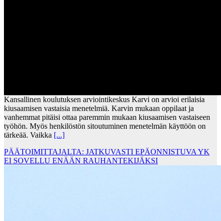
Kansallinen koulutuksen arviointikeskus Karvi on arvioi erilaisia
kiusaamisen vastaisia menetelmiä. Karvin mukaan oppilaat ja
vanhemmat pitäisi ottaa paremmin mukaan kiusaamisen vastaiseen
työhön. Myös henkilöstön sitoutuminen menetelmän käyttöön on
tärkeää. Vaikka
[...]
PÄÄTOIMITTAJALTA: JATKUVASTI EPÄONNISTUVA YK
EI SOVELLU ENÄÄN RAUHANTEKIJÄKSI