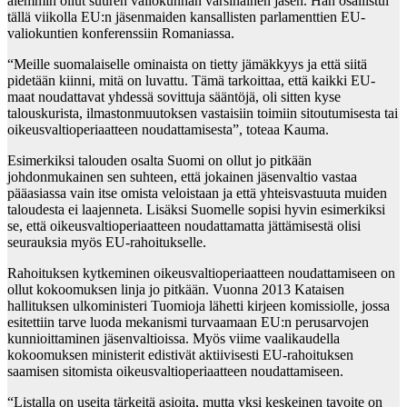
aiemmin ollut suuren valiokunnan varsinainen jäsen. Hän osallistui
tällä viikolla EU:n jäsenmaiden kansallisten parlamenttien EU-
valiokuntien konferenssiin Romaniassa.
“Meille suomalaiselle ominaista on tietty jämäkkyys ja että siitä
pidetään kiinni, mitä on luvattu. Tämä tarkoittaa, että kaikki EU-
maat noudattavat yhdessä sovittuja sääntöjä, oli sitten kyse
talouskurista, ilmastonmuutoksen vastaisiin toimiin sitoutumisesta tai
oikeusvaltioperiaatteen noudattamisesta”, toteaa Kauma.
Esimerkiksi talouden osalta Suomi on ollut jo pitkään
johdonmukainen sen suhteen, että jokainen jäsenvaltio vastaa
pääasiassa vain itse omista veloistaan ja että yhteisvastuuta muiden
taloudesta ei laajenneta. Lisäksi Suomelle sopisi hyvin esimerkiksi
se, että oikeusvaltioperiaatteen noudattamatta jättämisestä olisi
seurauksia myös EU-rahoitukselle.
Rahoituksen kytkeminen oikeusvaltioperiaatteen noudattamiseen on
ollut kokoomuksen linja jo pitkään. Vuonna 2013 Kataisen
hallituksen ulkoministeri Tuomioja lähetti kirjeen komissiolle, jossa
esitettiin tarve luoda mekanismi turvaamaan EU:n perusarvojen
kunnioittaminen jäsenvaltioissa. Myös viime vaalikaudella
kokoomuksen ministerit edistivät aktiivisesti EU-rahoituksen
saamisen sitomista oikeusvaltioperiaatteen noudattamiseen.
“Listalla on useita tärkeitä asioita, mutta yksi keskeinen tavoite on