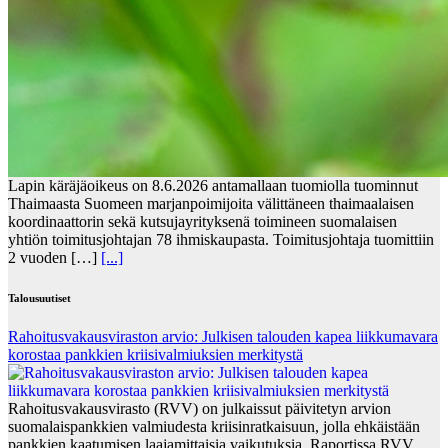
Lapin käräjäoikeus on 8.6.2026 antamallaan tuomiolla tuominnut
Thaimaasta Suomeen marjanpoimijoita välittäneen thaimaalaisen
koordinaattorin sekä kutsujayrityksenä toimineen suomalaisen
yhtiön toimitusjohtajan 78 ihmiskaupasta. Toimitusjohtaja tuomittiin
2 vuoden […]
[...]
Talousuutiset
Rahoitusvakausviraston arvio: Julkisen talouden kapea liikkumavara
korostaa pankkien kriisivalmiuksien merkitystä
Rahoitusvakausvirasto (RVV) on julkaissut päivitetyn arvion
suomalaispankkien valmiudesta kriisinratkaisuun, jolla ehkäistään
pankkien kaatumisen laajamittaisia vaikutuksia. Raportissa RVV