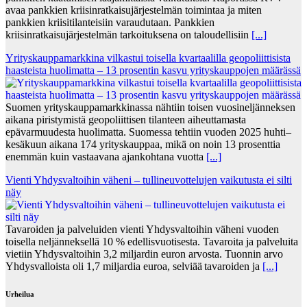
avaa pankkien kriisinratkaisujärjestelmän toimintaa ja miten
pankkien kriisitilanteisiin varaudutaan. Pankkien
kriisinratkaisujärjestelmän tarkoituksena on taloudellisiin
[...]
Yrityskauppamarkkina vilkastui toisella kvartaalilla geopoliittisista
haasteista huolimatta – 13 prosentin kasvu yrityskauppojen määrässä
Suomen yrityskauppamarkkinassa nähtiin toisen vuosineljänneksen
aikana piristymistä geopoliittisen tilanteen aiheuttamasta
epävarmuudesta huolimatta. Suomessa tehtiin vuoden 2025 huhti–
kesäkuun aikana 174 yrityskauppaa, mikä on noin 13 prosenttia
enemmän kuin vastaavana ajankohtana vuotta
[...]
Vienti Yhdysvaltoihin väheni – tullineuvottelujen vaikutusta ei silti
näy
Tavaroiden ja palveluiden vienti Yhdysvaltoihin väheni vuoden
toisella neljänneksellä 10 % edellisvuotisesta. Tavaroita ja palveluita
vietiin Yhdysvaltoihin 3,2 miljardin euron arvosta. Tuonnin arvo
Yhdysvalloista oli 1,7 miljardia euroa, selviää tavaroiden ja
[...]
Urheilua