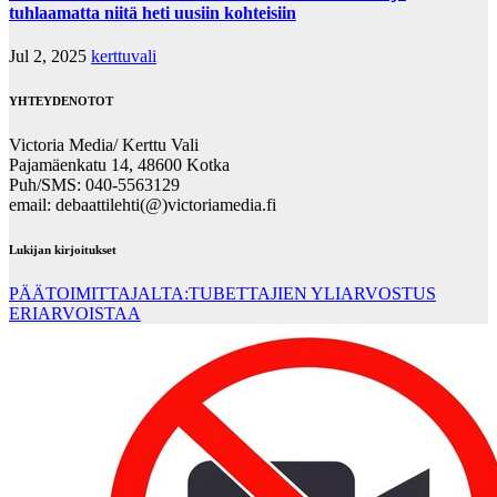
tuhlaamatta niitä heti uusiin kohteisiin
Jul 2, 2025
kerttuvali
YHTEYDENOTOT
Victoria Media/ Kerttu Vali
Pajamäenkatu 14, 48600 Kotka
Puh/SMS: 040-5563129
email: debaattilehti(@)victoriamedia.fi
Lukijan kirjoitukset
PÄÄTOIMITTAJALTA:TUBETTAJIEN YLIARVOSTUS
ERIARVOISTAA