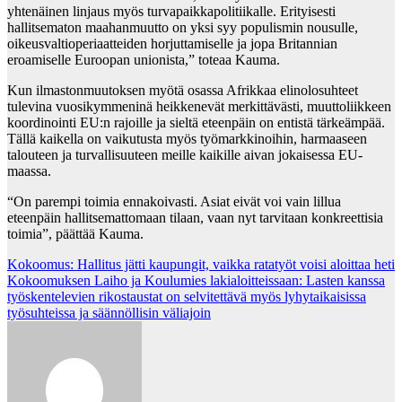
yhtenäinen linjaus myös turvapaikkapolitiikalle. Erityisesti
hallitsematon maahanmuutto on yksi syy populismin nousulle,
oikeusvaltioperiaatteiden horjuttamiselle ja jopa Britannian
eroamiselle Euroopan unionista,” toteaa Kauma.
Kun ilmastonmuutoksen myötä osassa Afrikkaa elinolosuhteet
tulevina vuosikymmeninä heikkenevät merkittävästi, muuttoliikkeen
koordinointi EU:n rajoille ja sieltä eteenpäin on entistä tärkeämpää.
Tällä kaikella on vaikutusta myös työmarkkinoihin, harmaaseen
talouteen ja turvallisuuteen meille kaikille aivan jokaisessa EU-
maassa.
“On parempi toimia ennakoivasti. Asiat eivät voi vain lillua
eteenpäin hallitsemattomaan tilaan, vaan nyt tarvitaan konkreettisia
toimia”, päättää Kauma.
Post
Kokoomus: Hallitus jätti kaupungit, vaikka ratatyöt voisi aloittaa heti
Kokoomuksen Laiho ja Koulumies lakialoitteissaan: Lasten kanssa
navigation
työskentelevien rikostaustat on selvitettävä myös lyhytaikaisissa
työsuhteissa ja säännöllisin väliajoin