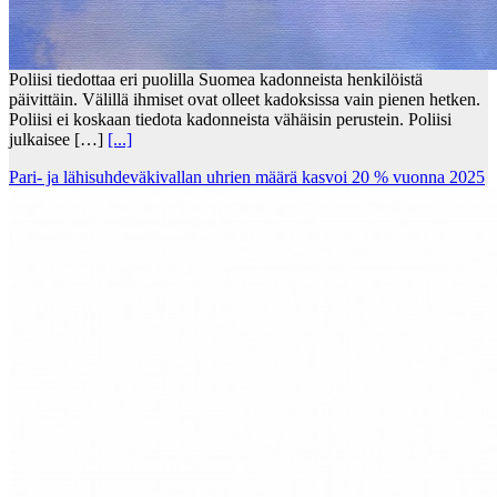
Poliisi tiedottaa eri puolilla Suomea kadonneista henkilöistä
päivittäin. Välillä ihmiset ovat olleet kadoksissa vain pienen hetken.
Poliisi ei koskaan tiedota kadonneista vähäisin perustein. Poliisi
julkaisee […]
[...]
Pari- ja lähisuhdeväkivallan uhrien määrä kasvoi 20 % vuonna 2025