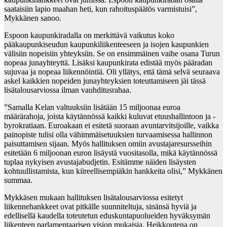
saataisiin lapio maahan heti, kun rahoituspäätös varmistuisi”,
Mykkänen sanoo.
Espoon kaupunkiradalla on merkittävä vaikutus koko
pääkaupunkiseudun kaupunkiliikenteeseen ja isojen kaupunkien
välisiin nopeisiin yhteyksiin. Se on ensimmäinen vaihe osana Turun
nopeaa junayhteyttä. Lisäksi kaupunkirata edistää myös pääradan
sujuvaa ja nopeaa liikennöintiä. Oli yllätys, että tämä selvä seuraava
askel kaikkien nopeiden junayhteyksien toteuttamiseen jäi tässä
lisätalousarviossa ilman vauhditusrahaa.
”Samalla Kelan valtuuksiin lisätään 15 miljoonaa euroa
määrärahoja, joista käytännössä kaikki kuluvat etuushallintoon ja -
byrokratiaan. Euroakaan ei esitetä suoraan avuntarvitsijoille, vaikka
painopiste tulisi olla vähimmäisetuuksien turvaamisessa hallinnon
paisuttamisen sijaan. Myös hallituksen omiin avustajaresursseihin
esitetään 6 miljoonan euron lisäystä vuositasolla, mikä käytännössä
tuplaa nykyisen avustajabudjetin. Esitämme näiden lisäysten
kohtuullistamista, kun kiireellisempiäkin hankkeita olisi,” Mykkänen
summaa.
Mykkäsen mukaan hallituksen lisätalousarviossa esitetyt
liikennehankkeet ovat pitkälle suunniteltuja, sinänsä hyviä ja
edellisellä kaudella toteutetun eduskuntapuolueiden hyväksymän
liikenteen parlamentaarisen vision mukaisia. Heikkoutena on