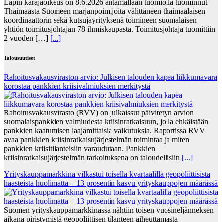
Lapin käräjäoikeus on 8.6.2026 antamallaan tuomiolla tuominnut
Thaimaasta Suomeen marjanpoimijoita välittäneen thaimaalaisen
koordinaattorin sekä kutsujayrityksenä toimineen suomalaisen
yhtiön toimitusjohtajan 78 ihmiskaupasta. Toimitusjohtaja tuomittiin
2 vuoden […]
[...]
Talousuutiset
Rahoitusvakausviraston arvio: Julkisen talouden kapea liikkumavara
korostaa pankkien kriisivalmiuksien merkitystä
Rahoitusvakausvirasto (RVV) on julkaissut päivitetyn arvion
suomalaispankkien valmiudesta kriisinratkaisuun, jolla ehkäistään
pankkien kaatumisen laajamittaisia vaikutuksia. Raportissa RVV
avaa pankkien kriisinratkaisujärjestelmän toimintaa ja miten
pankkien kriisitilanteisiin varaudutaan. Pankkien
kriisinratkaisujärjestelmän tarkoituksena on taloudellisiin
[...]
Yrityskauppamarkkina vilkastui toisella kvartaalilla geopoliittisista
haasteista huolimatta – 13 prosentin kasvu yrityskauppojen määrässä
Suomen yrityskauppamarkkinassa nähtiin toisen vuosineljänneksen
aikana piristymistä geopoliittisen tilanteen aiheuttamasta