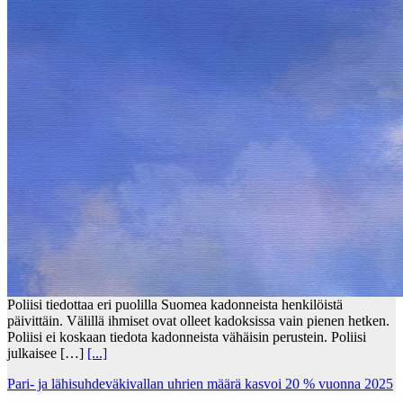
Poliisi tiedottaa eri puolilla Suomea kadonneista henkilöistä
päivittäin. Välillä ihmiset ovat olleet kadoksissa vain pienen hetken.
Poliisi ei koskaan tiedota kadonneista vähäisin perustein. Poliisi
julkaisee […]
[...]
Pari- ja lähisuhdeväkivallan uhrien määrä kasvoi 20 % vuonna 2025