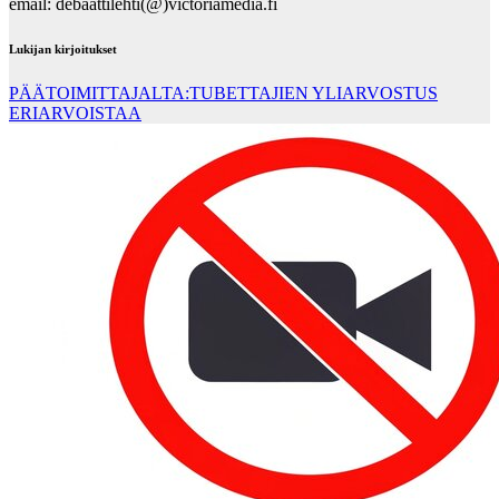
email: debaattilehti(@)victoriamedia.fi
Lukijan kirjoitukset
PÄÄTOIMITTAJALTA:TUBETTAJIEN YLIARVOSTUS
ERIARVOISTAA