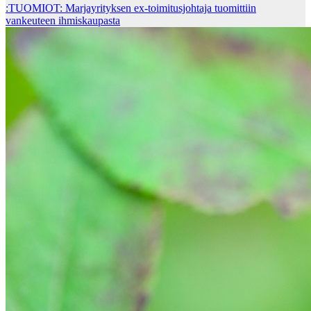
:TUOMIOT: Marjayrityksen ex-toimitusjohtaja tuomittiin
vankeuteen ihmiskaupasta