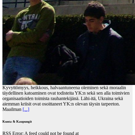
Kyvyttömyys, heikkous, halvaantuneena oleminen sekä moraalin
täydellinen katoaminen ovat todisteita YK:n sekä sen alla toimivien
organisaatioiden toimista rauhantekijänä. Lähi-itä, Ukraina sekä
aiemman kriisit ovat osoittaneet YK:n olevan täysin tarpeeton.
Maailman
[...]
Kunta & Kaupungit
RSS Error: A feed could not be found at