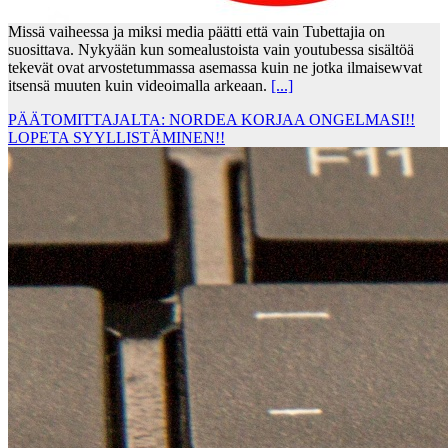
Missä vaiheessa ja miksi media päätti että vain Tubettajia on
suosittava. Nykyään kun somealustoista vain youtubessa sisältöä
tekevät ovat arvostetummassa asemassa kuin ne jotka ilmaisewvat
itsensä muuten kuin videoimalla arkeaan.
[...]
PÄÄTOMITTAJALTA: NORDEA KORJAA ONGELMASI!!
LOPETA SYYLLISTÄMINEN!!