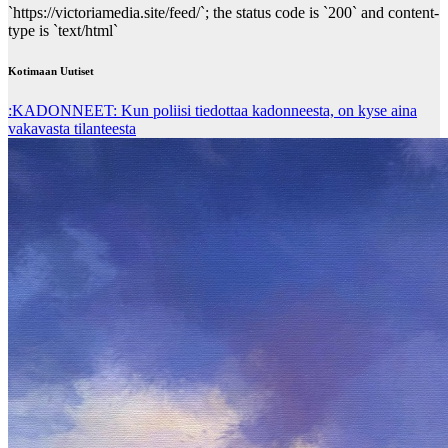
`https://victoriamedia.site/feed/`; the status code is `200` and content-
type is `text/html`
Kotimaan Uutiset
:KADONNEET: Kun poliisi tiedottaa kadonneesta, on kyse aina
vakavasta tilanteesta