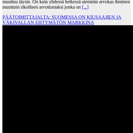
muuttuu täysin. On kuin yhdessä hetkessä aiemmin arvokas ihminen
muuttuisi rikollisen arvottomaksi jonka on
[...]
PÄÄTOIMITTAJALTA: SUOMESSA ON KIUSAAJIEN JA
VÄKIVALLAN EHTYMÄTÖN MARKKINA