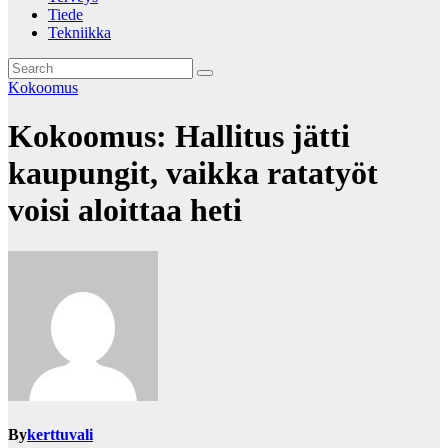
Tiede
Tekniikka
Kokoomus
Kokoomus: Hallitus jätti
kaupungit, vaikka ratatyöt
voisi aloittaa heti
By
kerttuvali