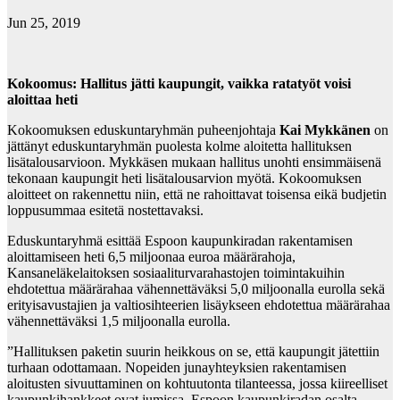
Jun 25, 2019
Kokoomus: Hallitus jätti kaupungit, vaikka ratatyöt voisi
aloittaa heti
Kokoomuksen eduskuntaryhmän puheenjohtaja
Kai Mykkänen
on
jättänyt eduskuntaryhmän puolesta kolme aloitetta hallituksen
lisätalousarvioon. Mykkäsen mukaan hallitus unohti ensimmäisenä
tekonaan kaupungit heti lisätalousarvion myötä. Kokoomuksen
aloitteet on rakennettu niin, että ne rahoittavat toisensa eikä budjetin
loppusummaa esitetä nostettavaksi.
Eduskuntaryhmä esittää Espoon kaupunkiradan rakentamisen
aloittamiseen heti 6,5 miljoonaa euroa määrärahoja,
Kansaneläkelaitoksen sosiaaliturvarahastojen toimintakuihin
ehdotettua määrärahaa vähennettäväksi 5,0 miljoonalla eurolla sekä
erityisavustajien ja valtiosihteerien lisäykseen ehdotettua määrärahaa
vähennettäväksi 1,5 miljoonalla eurolla.
”Hallituksen paketin suurin heikkous on se, että kaupungit jätettiin
turhaan odottamaan. Nopeiden junayhteyksien rakentamisen
aloitusten sivuuttaminen on kohtuutonta tilanteessa, jossa kiireelliset
kaupunkihankkeet ovat jumissa. Espoon kaupunkiradan osalta