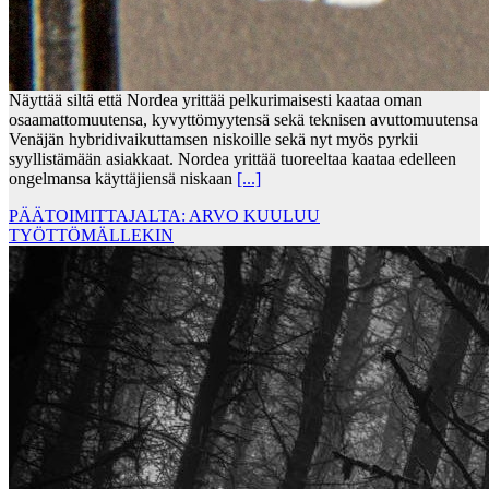
Näyttää siltä että Nordea yrittää pelkurimaisesti kaataa oman
osaamattomuutensa, kyvyttömyytensä sekä teknisen avuttomuutensa
Venäjän hybridivaikuttamsen niskoille sekä nyt myös pyrkii
syyllistämään asiakkaat. Nordea yrittää tuoreeltaa kaataa edelleen
ongelmansa käyttäjiensä niskaan
[...]
PÄÄTOIMITTAJALTA: ARVO KUULUU
TYÖTTÖMÄLLEKIN