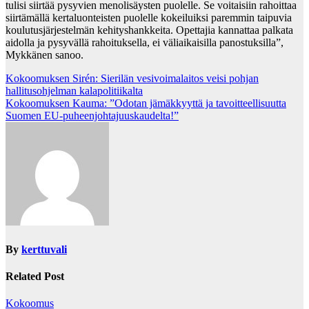
tulisi siirtää pysyvien menolisäysten puolelle. Se voitaisiin rahoittaa
siirtämällä kertaluonteisten puolelle kokeiluiksi paremmin taipuvia
koulutusjärjestelmän kehityshankkeita. Opettajia kannattaa palkata
aidolla ja pysyvällä rahoituksella, ei väliaikaisilla panostuksilla”,
Mykkänen sanoo.
Post
Kokoomuksen Sirén: Sierilän vesivoimalaitos veisi pohjan
hallitusohjelman kalapolitiikalta
navigation
Kokoomuksen Kauma: ”Odotan jämäkkyyttä ja tavoitteellisuutta
Suomen EU-puheenjohtajuuskaudelta!”
By
kerttuvali
Related Post
Kokoomus