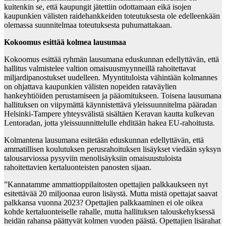
kuitenkin se, että kaupungit jätettiin odottamaan eikä isojen
kaupunkien välisten raidehankkeiden toteutuksesta ole edelleenkään
olemassa suunnitelmaa toteutuksesta puhumattakaan.
Kokoomus esittää kolmea lausumaa
Kokoomus esittää ryhmän lausumana eduskunnan edellyttävän, että
hallitus valmistelee valtion omaisuusmyynneillä rahoitettavat
miljardipanostukset uudelleen. Myyntituloista vähintään kolmannes
on ohjattava kaupunkien välisten nopeiden rataväylien
hankeyhtiöiden perustamiseen ja pääomitukseen. Toisena lausumana
hallituksen on viipymättä käynnistettävä yleissuunnitelma pääradan
Helsinki-Tampere yhteysvälistä sisältäen Keravan kautta kulkevan
Lentoradan, jotta yleissuunnittelulle ehditään hakea EU-rahoitusta.
Kolmantena lausumana esitetään eduskunnan edellyttävän, että
ammatillisen koulutuksen perusrahoituksen lisäykset viedään syksyn
talousarviossa pysyviin menolisäyksiin omaisuustuloista
rahoitettavien kertaluonteisten panosten sijaan.
”Kannatamme ammattioppilaitosten opettajien palkkaukseen nyt
esitettävää 20 miljoonaa euron lisäystä. Mutta mistä opettajat saavat
palkkansa vuonna 2023? Opettajien palkkaaminen ei ole oikea
kohde kertaluonteiselle rahalle, mutta hallituksen talouskehyksessä
heidän rahansa päättyvät kolmen vuoden päästä. Opettajien lisärahat