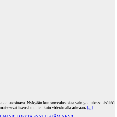
jia on suosittava. Nykyään kun somealustoista vain youtubessa sisältöä
lmaisewvat itsensä muuten kuin videoimalla arkeaan.
[...]
MASI!! LOPETA SYYLLISTÄMINEN!!