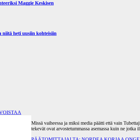
teeriksi Maggie Keskisen
iitä heti uusiin kohteisiin
RVOISTAA
Missä vaiheessa ja miksi media päätti että vain Tubetta
tekevät ovat arvostetummassa asemassa kuin ne jotka i
PÄÄTOMITTAJALTA: NORDEA KORJAA ONGEL