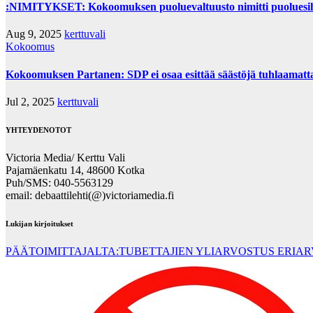
:NIMITYKSET: Kokoomuksen puoluevaltuusto nimitti puoluesih
Aug 9, 2025
kerttuvali
Kokoomus
Kokoomuksen Partanen: SDP ei osaa esittää säästöjä tuhlaamatta n
Jul 2, 2025
kerttuvali
YHTEYDENOTOT
Victoria Media/ Kerttu Vali
Pajamäenkatu 14, 48600 Kotka
Puh/SMS: 040-5563129
email: debaattilehti(@)victoriamedia.fi
Lukijan kirjoitukset
PÄÄTOIMITTAJALTA:TUBETTAJIEN YLIARVOSTUS ERIA