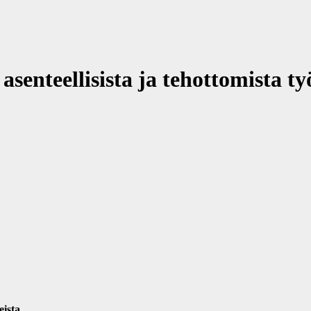
nteellisista ja tehottomista työ
eista