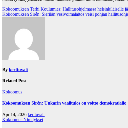
Post
Kokoomuksen Terhi Koulumies: Hallitusohjelmassa helsinkiläiselle jä
Kokoomuksen Sirén: Sierilän vesivoimalaitos veisi pohjan hallitusohje
navigation
By
kerttuvali
Related Post
Kokoomus
Kokoomuksen Sirén: Unkarin vaalitulos on voitto demokratialle
Apr 14, 2026
kerttuvali
Kokoomus
Nimitykset