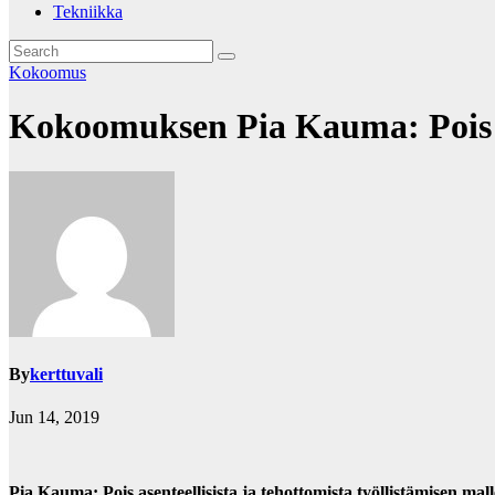
Tekniikka
Kokoomus
Kokoomuksen Pia Kauma: Pois ase
By
kerttuvali
Jun 14, 2019
Pia Kauma: Pois asenteellisista ja tehottomista työllistämisen mall