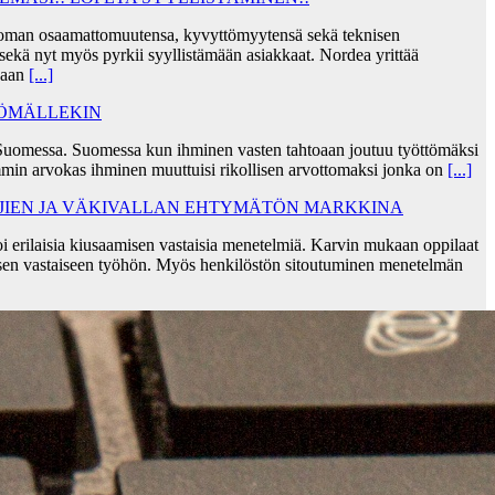
taa oman osaamattomuutensa, kyvyttömyytensä sekä teknisen
ekä nyt myös pyrkii syyllistämään asiakkaat. Nordea yrittää
skaan
[...]
TÖMÄLLEKIN
Suomessa. Suomessa kun ihminen vasten tahtoaan joutuu työttömäksi
min arvokas ihminen muuttuisi rikollisen arvottomaksi jonka on
[...]
AJIEN JA VÄKIVALLAN EHTYMÄTÖN MARKKINA
i erilaisia kiusaamisen vastaisia menetelmiä. Karvin mukaan oppilaat
sen vastaiseen työhön. Myös henkilöstön sitoutuminen menetelmän