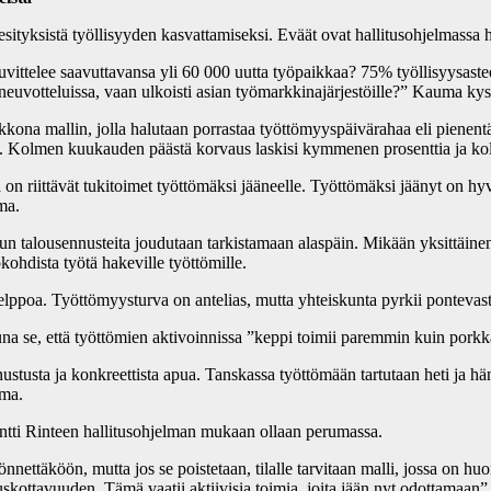
esityksistä työllisyyden kasvattamiseksi. Eväät ovat hallitusohjelmassa 
 kuvittelee saavuttavansa yli 60 000 uutta työpaikkaa? 75% työllisyysast
lmaneuvotteluissa, vaan ulkoisti asian työmarkkinajärjestöille?” Kauma ky
kkona mallin, jolla halutaan porrastaa työttömyyspäivärahaa eli pienentä
pi. Kolmen kuukauden päästä korvaus laskisi kymmenen prosenttia ja k
on riittävät tukitoimet työttömäksi jääneelle. Työttömäksi jäänyt on hy
ma.
n talousennusteita joudutaan tarkistamaan alaspäin. Mikään yksittäinen to
ökohdista työtä hakeville työttömille.
elppoa. Työttömyysturva on antelias, mutta yhteiskunta pyrkii pontevas
una se, että työttömien aktivoinnissa ”keppi toimii paremmin kuin pork
stusta ja konkreettista apua. Tanskassa työttömään tartutaan heti ja hä
uma.
 Antti Rinteen hallitusohjelman mukaan ollaan perumassa.
önnettäköön, mutta jos se poistetaan, tilalle tarvitaan malli, jossa on h
uskottavuuden. Tämä vaatii aktiivisia toimia, joita jään nyt odottamaan