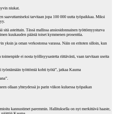
hyvin niukat.
een saavuttamiseksi tarvitaan jopa 100 000 uutta työpaikkaa. Miksi
syy.
ä sitä asteittain. Tässä mallissa ansiosidonnainen työttömyysturva
olmen kuukauden päästä toiset kymmenen prosenttia.
vin yksin ja oman verkostonsa varassa. Näin on eritoten silloin, kun
imenpide ei nosta työllisyysastetta riittävästi, vaan tarvitaan useita
ti työntämään työttömiä kohti työtä”, jatkaa Kauma
kana”.
neen ollaan yhteydessä jo parin viikon kuluessa työpaikan
uomioitu kannustimet paremmin. Hallituksella on nyt merkittävä haaste,
”, päättää Kauma.