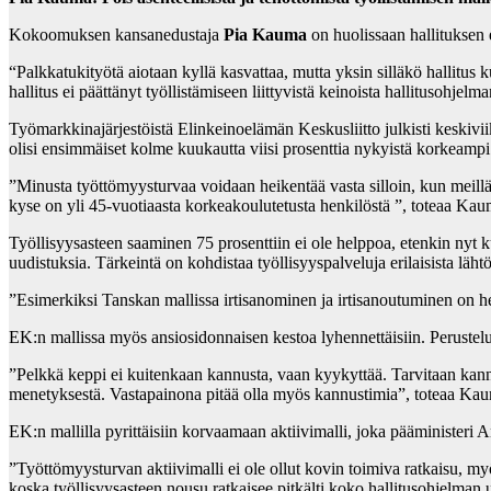
Kokoomuksen kansanedustaja
Pia Kauma
on huolissaan hallituksen 
“Palkkatukityötä aiotaan kyllä kasvattaa, mutta yksin silläkö hallitus
hallitus ei päättänyt työllistämiseen liittyvistä keinoista hallitusohje
Työmarkkinajärjestöistä Elinkeinoelämän Keskusliitto julkisti keskivii
olisi ensimmäiset kolme kuukautta viisi prosenttia nykyistä korkeam
”Minusta työttömyysturvaa voidaan heikentää vasta silloin, kun meillä 
kyse on yli 45-vuotiaasta korkeakoulutetusta henkilöstä ”, toteaa Kau
Työllisyysasteen saaminen 75 prosenttiin ei ole helppoa, etenkin nyt ku
uudistuksia. Tärkeintä on kohdistaa työllisyyspalveluja erilaisista läht
”Esimerkiksi Tanskan mallissa irtisanominen ja irtisanoutuminen on h
EK:n mallissa myös ansiosidonnaisen kestoa lyhennettäisiin. Perustel
”Pelkkä keppi ei kuitenkaan kannusta, vaan kyykyttää. Tarvitaan kannu
menetyksestä. Vastapainona pitää olla myös kannustimia”, toteaa Ka
EK:n mallilla pyrittäisiin korvaamaan aktiivimalli, joka pääministeri
”Työttömyysturvan aktiivimalli ei ole ollut kovin toimiva ratkaisu, my
koska työllisyysasteen nousu ratkaisee pitkälti koko hallitusohjelman 