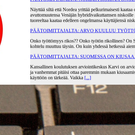
Näyttää siltä että Nordea yrittää pelkurimaisesti kaa
avuttomuutensa Venäjän hybridivaikuttamsen niskoille s
tuoreeltaa kaataa edelleen ongelmansa käyttäjiensä ni
PÄÄTOIMITTAJALTA: ARVO KUULUU TYÖT
Onko työttömyys rikos?? Onko työtön rikollinen? On 
kohtelu muuttuu täysin. On kuin yhdessä hetkessä aiem
PÄÄTOIMITTAJALTA: SUOMESSA ON KIUSA
Kansallinen koulutuksen arviointikeskus Karvi on arvio
ja vanhemmat pitäisi ottaa paremmin mukaan kiusaami
käyttöön on tärkeää. Vaikka
[...]