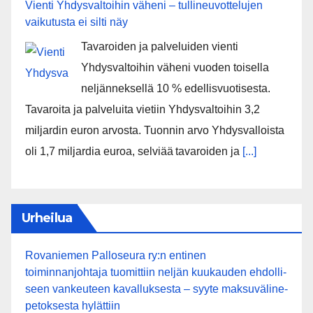
Vienti Yhdysvaltoihin väheni – tullineuvottelujen
vaikutusta ei silti näy
Tavaroiden ja palveluiden vienti
Yhdysvaltoihin väheni vuoden toisella
neljänneksellä 10 % edellisvuotisesta.
Tavaroita ja palveluita vietiin Yhdysvaltoihin 3,2
miljardin euron arvosta. Tuonnin arvo Yhdysvalloista
oli 1,7 miljardia euroa, selviää tavaroiden ja
[...]
Urheilua
Rovaniemen Palloseura ry:n entinen
toiminnanjohtaja tuo­mit­tiin neljän kuu­kau­den eh­dol­li­
seen van­keu­teen ka­val­luk­ses­ta – syyte mak­su­vä­li­ne­
pe­tok­ses­ta hy­lät­tiin