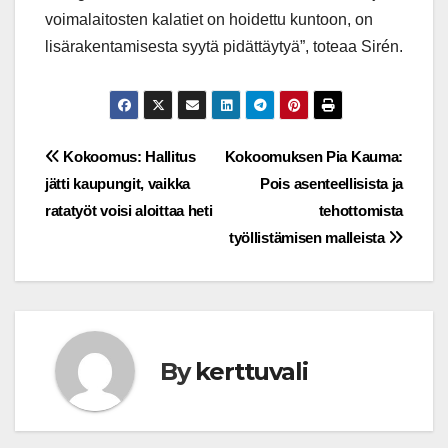
voimalaitosten kalatiet on hoidettu kuntoon, on
lisärakentamisesta syytä pidättäytyä”, toteaa Sirén.
Post
Kokoomus: Hallitus
Kokoomuksen Pia Kauma:
jätti kaupungit, vaikka
Pois asenteellisista ja
navigation
ratatyöt voisi aloittaa heti
tehottomista
työllistämisen malleista
By
kerttuvali