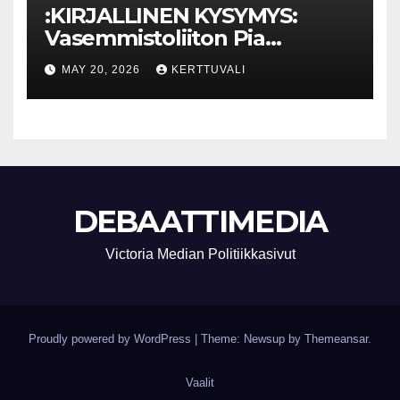
:KIRJALLINEN KYSYMYS:
Vasemmistoliiton Pia
Lohikoski: Missä viipyy Orpon
MAY 20, 2026
KERTTUVALI
hallituksen drooniohjeistus
kunnille?
DEBAATTIMEDIA
Victoria Median Politiikkasivut
Proudly powered by WordPress
|
Theme: Newsup by
Themeansar
.
Vaalit