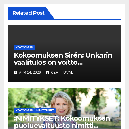
Related Post
KOKOOMUS
Kokoomuksen Sirén: Unkarin
vaalitulos on voitto
demokratialle
APR 14, 2026
KERTTUVALI
KOKOOMUS
NIMITYKSET
:NIMITYKSET: Kokoomuksen
puoluevaltuusto nimitti