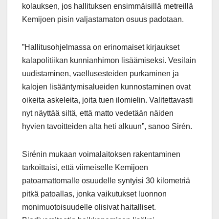
kolauksen, jos hallituksen ensimmäisillä metreillä
Kemijoen pisin valjastamaton osuus padotaan.
”Hallitusohjelmassa on erinomaiset kirjaukset
kalapolitiikan kunnianhimon lisäämiseksi. Vesilain
uudistaminen, vaellusesteiden purkaminen ja
kalojen lisääntymisalueiden kunnostaminen ovat
oikeita askeleita, joita tuen ilomielin. Valitettavasti
nyt näyttää siltä, että matto vedetään näiden
hyvien tavoitteiden alta heti alkuun”, sanoo Sirén.
Sirénin mukaan voimalaitoksen rakentaminen
tarkoittaisi, että viimeiselle Kemijoen
patoamattomalle osuudelle syntyisi 30 kilometriä
pitkä patoallas, jonka vaikutukset luonnon
monimuotoisuudelle olisivat haitalliset.