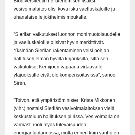
Biodiversiteetin heikkenemisen lisäksi
vesivoimalaitos olisi kova isku vaelluskaloille ja
uhanalaiselle jokihelmisimpukalle.
”Sierilän vaikutukset luonnon monimuotoisuudelle
ja vaelluskaloille olisivat hyvin merkittävät.
Yksinään Sierilän rakentaminen veisi pohjan
hallitusohjelman hyviltä kirjauksilta, sillä sen
vaikutukset Kemijoen vapaana virtaavalle
yläjuoksulle eivät ole kompensoitavissa”, sanoo
Sirén.
”Toivon, että ympäristöministeri Krista Mikkonen
(vihr.) nostaisi Sierilän vesivoimalaitoksen vielä
keskusteluun hallituksen piirissä. Vesivoimalla on
varmasti rooli myös tulevaisuuden
energiantuotannossa, mutta ennen kuin vanhojen