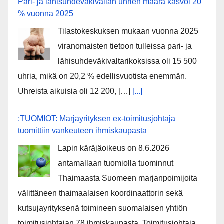
Pari- ja lähisuhdeväkivallan uhrien määrä kasvoi 20
% vuonna 2025
Tilastokeskuksen mukaan vuonna 2025
viranomaisten tietoon tulleissa pari- ja
lähisuhdeväkivaltarikoksissa oli 15 500
uhria, mikä on 20,2 % edellisvuotista enemmän.
Uhreista aikuisia oli 12 200, […]
[...]
:TUOMIOT: Marjayrityksen ex-toimitusjohtaja
tuomittiin vankeuteen ihmiskaupasta
Lapin käräjäoikeus on 8.6.2026
antamallaan tuomiolla tuominnut
Thaimaasta Suomeen marjanpoimijoita
välittäneen thaimaalaisen koordinaattorin sekä
kutsujayrityksenä toimineen suomalaisen yhtiön
toimitusjohtajan 78 ihmiskaupasta. Toimitusjohtaja