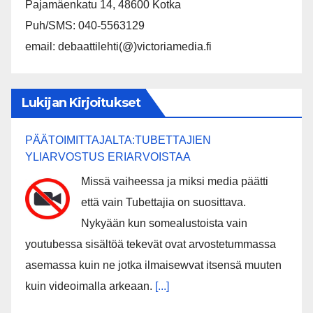
Pajamäenkatu 14, 48600 Kotka
Puh/SMS: 040-5563129
email: debaattilehti(@)victoriamedia.fi
Lukijan Kirjoitukset
PÄÄTOIMITTAJALTA:TUBETTAJIEN
YLIARVOSTUS ERIARVOISTAA
Missä vaiheessa ja miksi media päätti
että vain Tubettajia on suosittava.
Nykyään kun somealustoista vain
youtubessa sisältöä tekevät ovat arvostetummassa
asemassa kuin ne jotka ilmaisewvat itsensä muuten
kuin videoimalla arkeaan.
[...]