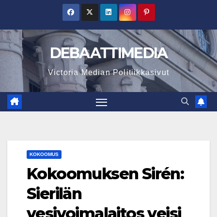
Skip
to
content
DEBAATTIMEDIA
Victoria Median Politiikkasivut
KOKOOMUS
Kokoomuksen Sirén:
Sierilän
vesivoimalaitos veisi