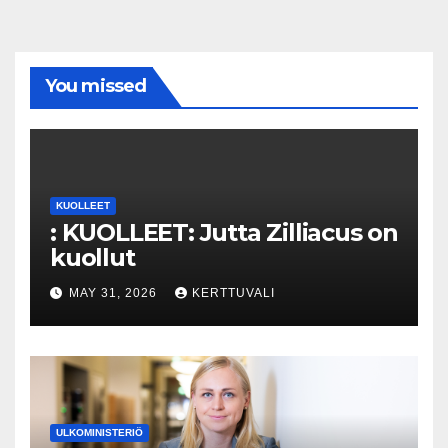
You missed
KUOLLEET
: KUOLLEET: Jutta Zilliacus on
kuollut
MAY 31, 2026
KERTTUVALI
ULKOMINISTERIÖ