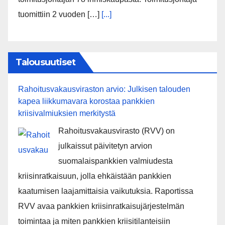
tuomittiin 2 vuoden […]
[...]
Talousuutiset
Rahoitusvakausviraston arvio: Julkisen talouden
kapea liikkumavara korostaa pankkien
kriisivalmiuksien merkitystä
Rahoitusvakausvirasto (RVV) on
julkaissut päivitetyn arvion
suomalaispankkien valmiudesta
kriisinratkaisuun, jolla ehkäistään pankkien
kaatumisen laajamittaisia vaikutuksia. Raportissa
RVV avaa pankkien kriisinratkaisujärjestelmän
toimintaa ja miten pankkien kriisitilanteisiin