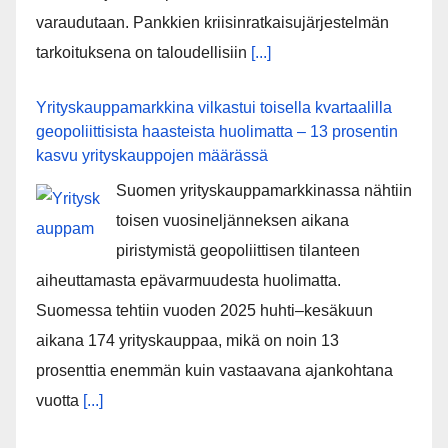
varaudutaan. Pankkien kriisinratkaisujärjestelmän
tarkoituksena on taloudellisiin
[...]
Yrityskauppamarkkina vilkastui toisella kvartaalilla
geopoliittisista haasteista huolimatta – 13 prosentin
kasvu yrityskauppojen määrässä
Suomen yrityskauppamarkkinassa nähtiin
toisen vuosineljänneksen aikana
piristymistä geopoliittisen tilanteen
aiheuttamasta epävarmuudesta huolimatta.
Suomessa tehtiin vuoden 2025 huhti–kesäkuun
aikana 174 yrityskauppaa, mikä on noin 13
prosenttia enemmän kuin vastaavana ajankohtana
vuotta
[...]