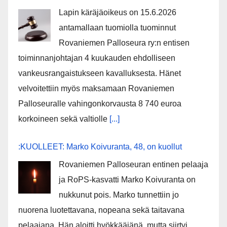
Lapin käräjäoikeus on 15.6.2026
antamallaan tuomiolla tuominnut
Rovaniemen Palloseura ry:n entisen
toiminnanjohtajan 4 kuukauden ehdolliseen
vankeusrangaistukseen kavalluksesta. Hänet
velvoitettiin myös maksamaan Rovaniemen
Palloseuralle vahingonkorvausta 8 740 euroa
korkoineen sekä valtiolle
[...]
:KUOLLEET: Marko Koivuranta, 48, on kuollut
Rovaniemen Palloseuran entinen pelaaja
ja RoPS-kasvatti Marko Koivuranta on
nukkunut pois. Marko tunnettiin jo
nuorena luotettavana, nopeana sekä taitavana
pelaajana. Hän aloitti hyökkääjänä, mutta siirtyi