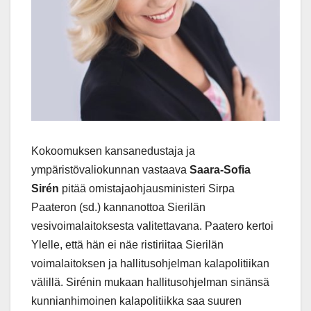
Kokoomuksen kansanedustaja ja
ympäristövaliokunnan vastaava
Saara-Sofia
Sirén
pitää omistajaohjausministeri Sirpa
Paateron (sd.) kannanottoa Sierilän
vesivoimalaitoksesta valitettavana. Paatero kertoi
Ylelle, että hän ei näe ristiriitaa Sierilän
voimalaitoksen ja hallitusohjelman kalapolitiikan
välillä. Sirénin mukaan hallitusohjelman sinänsä
kunnianhimoinen kalapolitiikka saa suuren