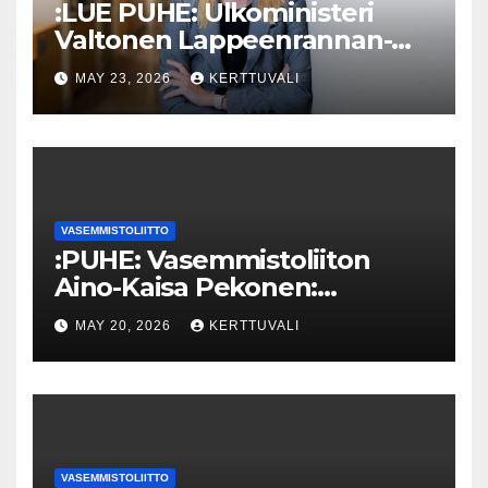
:LUE PUHE: Ulkoministeri
Valtonen Lappeenrannan-
Lahden teknillisen yliopiston
MAY 23, 2026
KERTTUVALI
kunniatohtoriksi
VASEMMISTOLIITTO
:PUHE: Vasemmistoliiton
Aino-Kaisa Pekonen:
Eriarvoistumisen
MAY 20, 2026
KERTTUVALI
pysäyttäminen luo
turvallisuutta
VASEMMISTOLIITTO