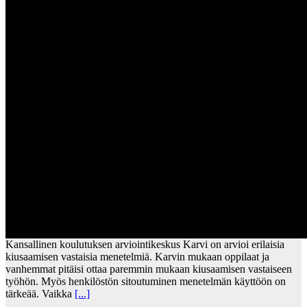
Kansallinen koulutuksen arviointikeskus Karvi on arvioi erilaisia
kiusaamisen vastaisia menetelmiä. Karvin mukaan oppilaat ja
vanhemmat pitäisi ottaa paremmin mukaan kiusaamisen vastaiseen
työhön. Myös henkilöstön sitoutuminen menetelmän käyttöön on
tärkeää. Vaikka
[...]