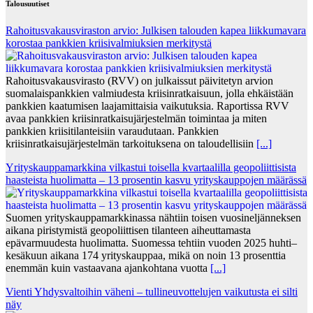
Talousuutiset
Rahoitusvakausviraston arvio: Julkisen talouden kapea liikkumavara
korostaa pankkien kriisivalmiuksien merkitystä
Rahoitusvakausvirasto (RVV) on julkaissut päivitetyn arvion
suomalaispankkien valmiudesta kriisinratkaisuun, jolla ehkäistään
pankkien kaatumisen laajamittaisia vaikutuksia. Raportissa RVV
avaa pankkien kriisinratkaisujärjestelmän toimintaa ja miten
pankkien kriisitilanteisiin varaudutaan. Pankkien
kriisinratkaisujärjestelmän tarkoituksena on taloudellisiin
[...]
Yrityskauppamarkkina vilkastui toisella kvartaalilla geopoliittisista
haasteista huolimatta – 13 prosentin kasvu yrityskauppojen määrässä
Suomen yrityskauppamarkkinassa nähtiin toisen vuosineljänneksen
aikana piristymistä geopoliittisen tilanteen aiheuttamasta
epävarmuudesta huolimatta. Suomessa tehtiin vuoden 2025 huhti–
kesäkuun aikana 174 yrityskauppaa, mikä on noin 13 prosenttia
enemmän kuin vastaavana ajankohtana vuotta
[...]
Vienti Yhdysvaltoihin väheni – tullineuvottelujen vaikutusta ei silti
näy