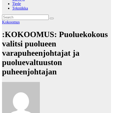
Tiede
Tekniikka
Kokoomus
:KOKOOMUS: Puoluekokous
valitsi puolueen
varapuheenjohtajat ja
puoluevaltuuston
puheenjohtajan