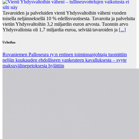
Tavaroiden ja palveluiden vienti Yhdysvaltoihin väheni vuoden
toisella neljänneksellä 10 % edellisvuotisesta. Tavaroita ja palveluita
vietiin Yhdysvaltoihin 3,2 miljardin euron arvosta. Tuonnin arvo
Yhdysvalloista oli 1,7 miljardia euroa, selviää tavaroiden ja
[...]
Urheilua
Rovaniemen Palloseura ry:n entinen toiminnanjohtaja tuo­mit­tiin
neljän kuu­kau­den eh­dol­li­seen van­keu­teen ka­val­luk­ses­ta – syyte
mak­su­vä­li­ne­pe­tok­ses­ta hy­lät­tiin