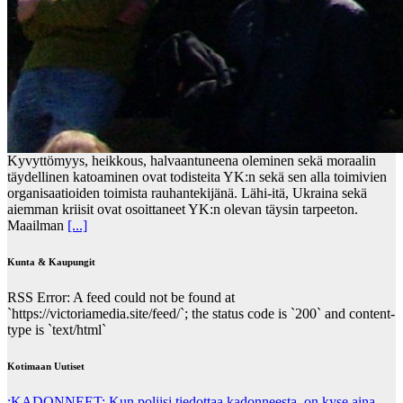
Kyvyttömyys, heikkous, halvaantuneena oleminen sekä moraalin
täydellinen katoaminen ovat todisteita YK:n sekä sen alla toimivien
organisaatioiden toimista rauhantekijänä. Lähi-itä, Ukraina sekä
aiemman kriisit ovat osoittaneet YK:n olevan täysin tarpeeton.
Maailman
[...]
Kunta & Kaupungit
RSS Error: A feed could not be found at
`https://victoriamedia.site/feed/`; the status code is `200` and content-
type is `text/html`
Kotimaan Uutiset
:KADONNEET: Kun poliisi tiedottaa kadonneesta, on kyse aina