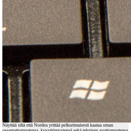
Näyttää siltä että Nordea yrittää pelkurimaisesti kaataa oman
osaamattomuutensa, kyvyttömyytensä sekä teknisen avuttomuutensa