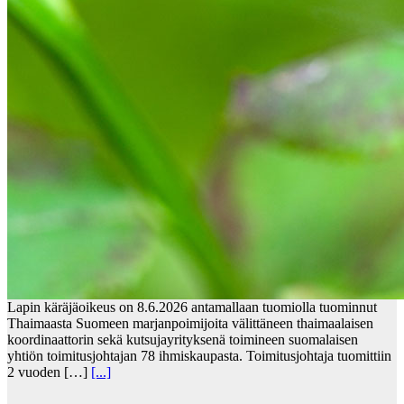
Lapin käräjäoikeus on 8.6.2026 antamallaan tuomiolla tuominnut
Thaimaasta Suomeen marjanpoimijoita välittäneen thaimaalaisen
koordinaattorin sekä kutsujayrityksenä toimineen suomalaisen
yhtiön toimitusjohtajan 78 ihmiskaupasta. Toimitusjohtaja tuomittiin
2 vuoden […]
[...]