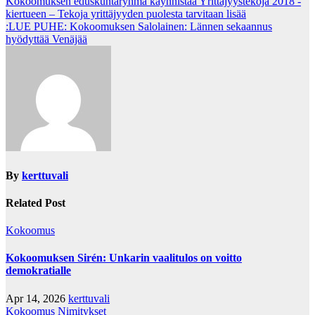
Post
Kokoomuksen eduskuntaryhmä käynnistää Yrittäjyystekoja 2018 -
kiertueen – Tekoja yrittäjyyden puolesta tarvitaan lisää
navigation
:LUE PUHE: Kokoomuksen Salolainen: Lännen sekaannus
hyödyttää Venäjää
By
kerttuvali
Related Post
Kokoomus
Kokoomuksen Sirén: Unkarin vaalitulos on voitto
demokratialle
Apr 14, 2026
kerttuvali
Kokoomus
Nimitykset