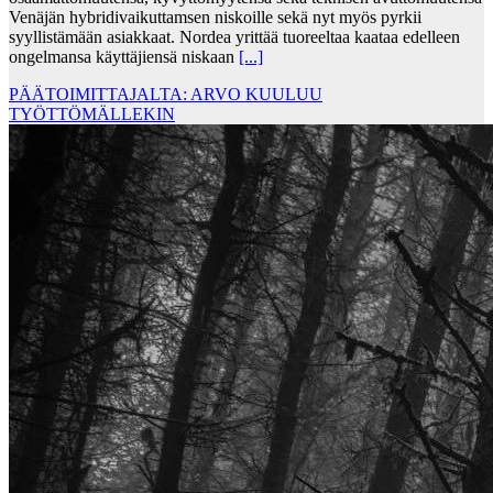
Venäjän hybridivaikuttamsen niskoille sekä nyt myös pyrkii
syyllistämään asiakkaat. Nordea yrittää tuoreeltaa kaataa edelleen
ongelmansa käyttäjiensä niskaan
[...]
PÄÄTOIMITTAJALTA: ARVO KUULUU
TYÖTTÖMÄLLEKIN