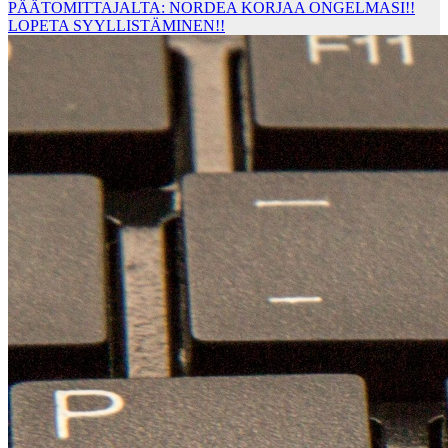
PÄÄTOMITTAJALTA: NORDEA KORJAA ONGELMASI!!
LOPETA SYYLLISTÄMINEN!!