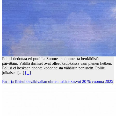
Poliisi tiedottaa eri puolilla Suomea kadonneista henkilöistä
päivittäin. Välillä ihmiset ovat olleet kadoksissa vain pienen hetken.
Poliisi ei koskaan tiedota kadonneista vähäisin perustein. Poliisi
julkaisee […]
[...]
Pari- ja lähisuhdeväkivallan uhrien määrä kasvoi 20 % vuonna 2025