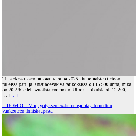
Tilastokeskuksen mukaan vuonna 2025 viranomaisten tietoon
tulleissa pari- ja lähisuhdeväkivaltarikoksissa oli 15 500 uhria, mikä
on 20,2 % edellisvuotista enemmän. Uhreista aikuisia oli 12 200,
[…]
[...]
:TUOMIOT: Marjayrityksen ex-toimitusjohtaja tuomittiin
vankeuteen ihmiskaupasta