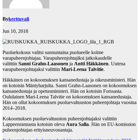
By
kerttuvali
Jun 10, 2018
Puoluekokous valitsi sunnuntaina puolueelle kolme
varapuheenjohtajaa. Varapuheenjohtajiksi jatkokaudelle
valittiin
Sanni Grahn-Laasonen
ja
Antti Häkkänen
. Uutena
varapuheenjohtajaksi valittiin
Mari-Leena Talvitie
.
Häkkänen on kokoomuksen kansanedustaja ja oikeusministeri. Hän
on kotoisin Mäntyharjulta. Sanni Grahn-Laasonen on kokoomuksen
kansanedustaja ja opetusministeri. Hän on kotoisin Forssasta.
Oululainen Mari-Leena Talvitie on kokoomuksen kansanedustaja.
Hän on ollut kokoomuksen puoluevaltuuston puheenjohtaja vuosina
2014–2018.
Kokoomuksen puoluevaltuuston puheenjohtajaksi valittiin
Lappeenrannasta kotoisin oleva
Aura Salla
. Hän on EU-komission
puheenjohtajan erityisneuvonantaja.