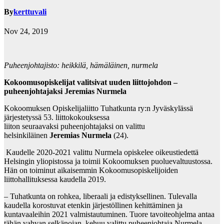
By
kerttuvali
Nov 24, 2019
Puheenjohtajisto: heikkilä, hämäläinen, nurmela
Kokoomusopiskelijat valitsivat uuden liittojohdon –
puheenjohtajaksi Jeremias Nurmela
Kokoomuksen Opiskelijaliitto Tuhatkunta ry:n Jyväskylässä
järjestetyssä 53. liittokokouksessa
liiton seuraavaksi puheenjohtajaksi on valittu
helsinkiläinen
Jeremias Nurmela
(24).
Kaudelle 2020-2021 valittu Nurmela opiskelee oikeustiedettä
Helsingin yliopistossa ja toimii Kokoomuksen puoluevaltuustossa.
Hän on toiminut aikaisemmin Kokoomusopiskelijoiden
liittohallituksessa kaudella 2019.
– Tuhatkunta on rohkea, liberaali ja edistyksellinen. Tulevalla
kaudella korostuvat etenkin järjestöllinen kehittäminen ja
kuntavaaleihin 2021 valmistautuminen. Tuore tavoiteohjelma antaa
tähän vahvan selkänojan, kehuu valittu puheenjohtaja Nurmela