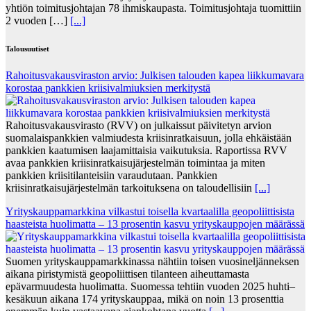
yhtiön toimitusjohtajan 78 ihmiskaupasta. Toimitusjohtaja tuomittiin
2 vuoden […]
[...]
Talousuutiset
Rahoitusvakausviraston arvio: Julkisen talouden kapea liikkumavara
korostaa pankkien kriisivalmiuksien merkitystä
Rahoitusvakausvirasto (RVV) on julkaissut päivitetyn arvion
suomalaispankkien valmiudesta kriisinratkaisuun, jolla ehkäistään
pankkien kaatumisen laajamittaisia vaikutuksia. Raportissa RVV
avaa pankkien kriisinratkaisujärjestelmän toimintaa ja miten
pankkien kriisitilanteisiin varaudutaan. Pankkien
kriisinratkaisujärjestelmän tarkoituksena on taloudellisiin
[...]
Yrityskauppamarkkina vilkastui toisella kvartaalilla geopoliittisista
haasteista huolimatta – 13 prosentin kasvu yrityskauppojen määrässä
Suomen yrityskauppamarkkinassa nähtiin toisen vuosineljänneksen
aikana piristymistä geopoliittisen tilanteen aiheuttamasta
epävarmuudesta huolimatta. Suomessa tehtiin vuoden 2025 huhti–
kesäkuun aikana 174 yrityskauppaa, mikä on noin 13 prosenttia