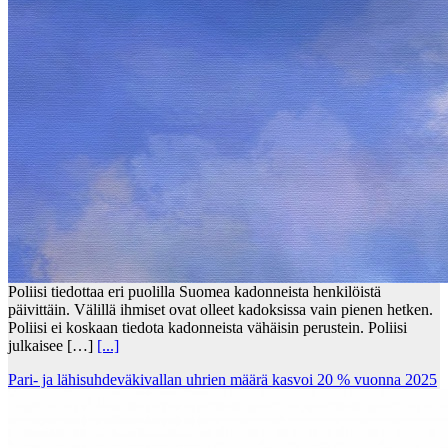
Poliisi tiedottaa eri puolilla Suomea kadonneista henkilöistä
päivittäin. Välillä ihmiset ovat olleet kadoksissa vain pienen hetken.
Poliisi ei koskaan tiedota kadonneista vähäisin perustein. Poliisi
julkaisee […]
[...]
Pari- ja lähisuhdeväkivallan uhrien määrä kasvoi 20 % vuonna 2025