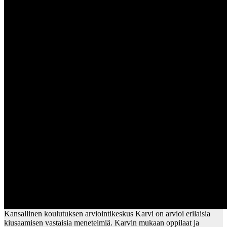
Kansallinen koulutuksen arviointikeskus Karvi on arvioi erilaisia
kiusaamisen vastaisia menetelmiä. Karvin mukaan oppilaat ja