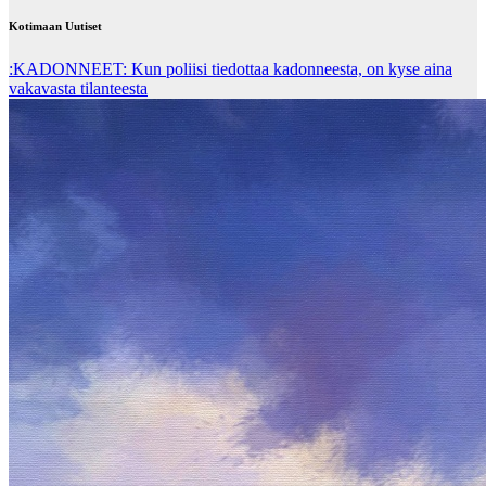
Kotimaan Uutiset
:KADONNEET: Kun poliisi tiedottaa kadonneesta, on kyse aina
vakavasta tilanteesta