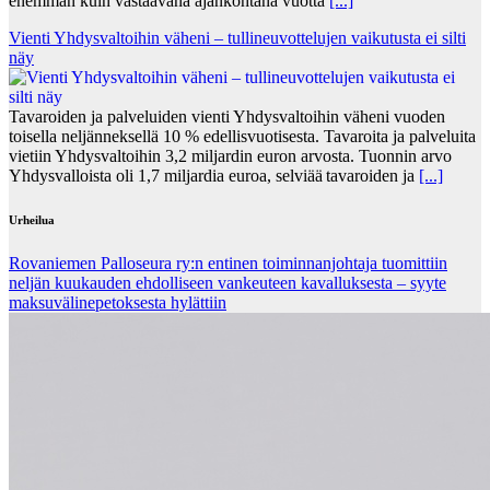
enemmän kuin vastaavana ajankohtana vuotta
[...]
Vienti Yhdysvaltoihin väheni – tullineuvottelujen vaikutusta ei silti
näy
Tavaroiden ja palveluiden vienti Yhdysvaltoihin väheni vuoden
toisella neljänneksellä 10 % edellisvuotisesta. Tavaroita ja palveluita
vietiin Yhdysvaltoihin 3,2 miljardin euron arvosta. Tuonnin arvo
Yhdysvalloista oli 1,7 miljardia euroa, selviää tavaroiden ja
[...]
Urheilua
Rovaniemen Palloseura ry:n entinen toiminnanjohtaja tuo­mit­tiin
neljän kuu­kau­den eh­dol­li­seen van­keu­teen ka­val­luk­ses­ta – syyte
mak­su­vä­li­ne­pe­tok­ses­ta hy­lät­tiin