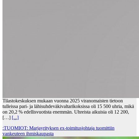
Tilastokeskuksen mukaan vuonna 2025 viranomaisten tietoon
tulleissa pari- ja lähisuhdeväkivaltarikoksissa oli 15 500 uhria, mikä
on 20,2 % edellisvuotista enemmän. Uhreista aikuisia oli 12 200,
[…]
[...]
:TUOMIOT: Marjayrityksen ex-toimitusjohtaja tuomittiin
vankeuteen ihmiskaupasta