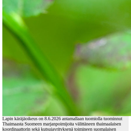
Lapin käräjäoikeus on 8.6.2026 antamallaan tuomiolla tuominnut
Thaimaasta Suomeen marjanpoimijoita välittäneen thaimaalaisen
koordinaattorin sekä kutsujayrityksenä toimineen suomalaisen