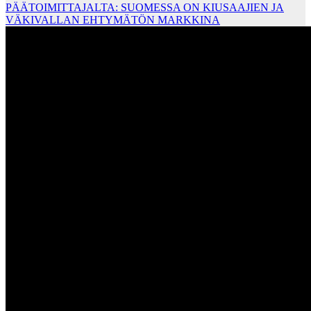
PÄÄTOIMITTAJALTA: SUOMESSA ON KIUSAAJIEN JA
VÄKIVALLAN EHTYMÄTÖN MARKKINA