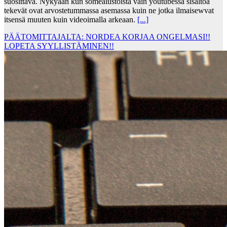
suosittava. Nykyään kun somealustoista vain youtubessa sisältöä
tekevät ovat arvostetummassa asemassa kuin ne jotka ilmaisewvat
itsensä muuten kuin videoimalla arkeaan.
[...]
PÄÄTOMITTAJALTA: NORDEA KORJAA ONGELMASI!!
LOPETA SYYLLISTÄMINEN!!