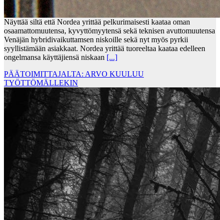
Näyttää siltä että Nordea yrittää pelkurimaisesti kaataa oman
osaamattomuutensa, kyvyttömyytensä sekä teknisen avuttomuutensa
Venäjän hybridivaikuttamsen niskoille sekä nyt myös pyrkii
syyllistämään asiakkaat. Nordea yrittää tuoreeltaa kaataa edelleen
ongelmansa käyttäjiensä niskaan
[...]
PÄÄTOIMITTAJALTA: ARVO KUULUU
TYÖTTÖMÄLLEKIN