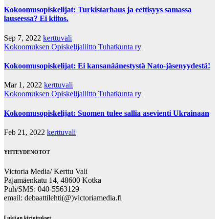
Kokoomusopiskelijat: Turkistarhaus ja eettisyys samassa
lauseessa? Ei kiitos.
Sep 7, 2022
kerttuvali
Kokoomuksen Opiskelijaliitto Tuhatkunta ry
Kokoomusopiskelijat: Ei kansanäänestystä Nato-jäsenyydestä!
Mar 1, 2022
kerttuvali
Kokoomuksen Opiskelijaliitto Tuhatkunta ry
Kokoomusopiskelijat: Suomen tulee sallia asevienti Ukrainaan
Feb 21, 2022
kerttuvali
YHTEYDENOTOT
Victoria Media/ Kerttu Vali
Pajamäenkatu 14, 48600 Kotka
Puh/SMS: 040-5563129
email: debaattilehti(@)victoriamedia.fi
Lukijan kirjoitukset