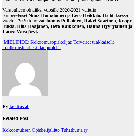
Varapuheenjohtajiksi vuosille 2020-2021 valittiin
tamperelaiset
Niina Hämäläinen
ja
Eero Heikkilä
. Hallituksessa
vuoden 2020 toimivat
Joonas Pulliainen, Rakel Saarinen, Roope
Tukia, Hilla Haajanen, Heta Räikkönen, Hanna Hyyryläinen ja
Laura Varajärvi.
Post
:MIELIPIDE: Kokoomusopiskelijat: Terveiset tunkkaiselle
Teollisuusliitolle #idanpuolella
navigation
By
kerttuvali
Related Post
Kokoomuksen Opiskelijaliitto Tuhatkunta ry