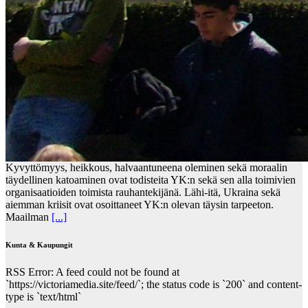
Kyvyttömyys, heikkous, halvaantuneena oleminen sekä moraalin
täydellinen katoaminen ovat todisteita YK:n sekä sen alla toimivien
organisaatioiden toimista rauhantekijänä. Lähi-itä, Ukraina sekä
aiemman kriisit ovat osoittaneet YK:n olevan täysin tarpeeton.
Maailman
[...]
Kunta & Kaupungit
RSS Error: A feed could not be found at
`https://victoriamedia.site/feed/`; the status code is `200` and content-
type is `text/html`