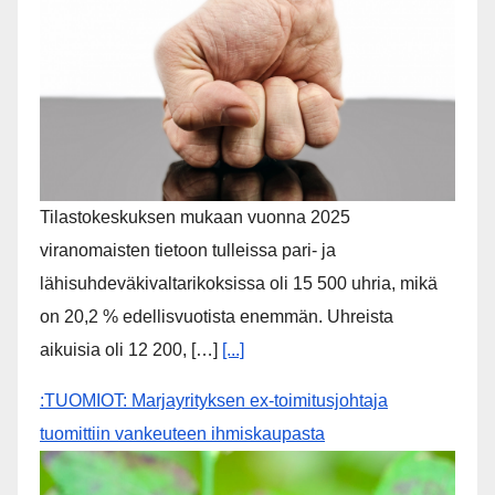
Poliisi tiedottaa eri puolilla Suomea kadonneista
henkilöistä päivittäin. Välillä ihmiset ovat olleet
kadoksissa vain pienen hetken. Poliisi ei koskaan
tiedota kadonneista vähäisin perustein. Poliisi
julkaisee […]
[...]
Pari- ja lähisuhdeväkivallan uhrien määrä kasvoi 20
% vuonna 2025