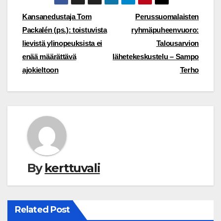
Post
Kansanedustaja Tom
Perussuomalaisten
Packalén (ps.): toistuvista
ryhmäpuheenvuoro:
navigation
lievistä ylinopeuksista ei
Talousarvion
enää määrättävä
lähetekeskustelu – Sampo
ajokieltoon
Terho
By
kerttuvali
Related Post