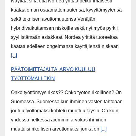
Näyttää siltä että Nordea yrittää pelkurimaisesti
kaataa oman osaamattomuutensa, kyvyttömyytensä
sekä teknisen avuttomuutensa Venäjän
hybridivaikuttamsen niskoille sekä nyt myös pyrkii
syyllistämään asiakkaat. Nordea yrittää tuoreeltaa
kaataa edelleen ongelmansa käyttäjiensä niskaan
[...]
PÄÄTOIMITTAJALTA: ARVO KUULUU
TYÖTTÖMÄLLEKIN