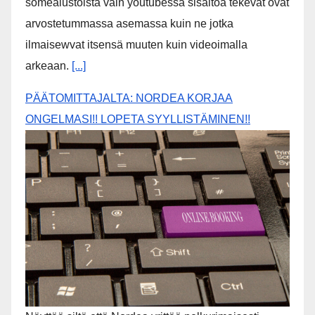
somealustoista vain youtubessa sisältöä tekevät ovat
arvostetummassa asemassa kuin ne jotka
ilmaisewvat itsensä muuten kuin videoimalla
arkeaan.
[...]
PÄÄTOMITTAJALTA: NORDEA KORJAA
ONGELMASI!! LOPETA SYYLLISTÄMINEN!!