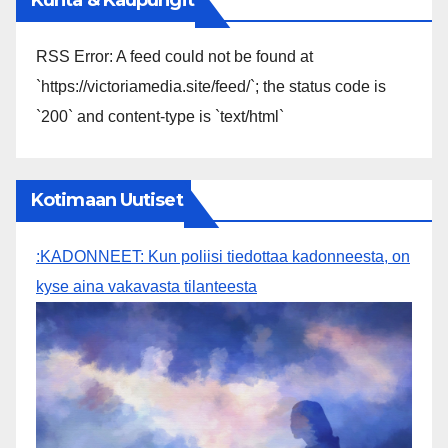
Kyvyttömyys, heikkous, halvaantuneena oleminen
sekä moraalin täydellinen katoaminen ovat todisteita
YK:n sekä sen alla toimivien organisaatioiden
toimista rauhantekijänä. Lähi-itä, Ukraina sekä
aiemman kriisit ovat osoittaneet YK:n olevan täysin
tarpeeton. Maailman
[...]