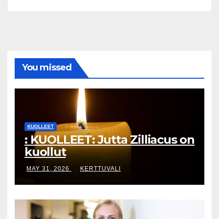
menehtynyt
Salibandyvalmentaja Mika Ahonen, 54, on
menehtynyt. Classicin valmennustiimin kuulunut
Ahonen sai sairauskohtauksen kesken tiistaina
pelatun F-liigan viidennen finaalin. Classicin ja
Nokian KrP:n välinen finaaliottelu keskeytettiin
sairauskohtauksen takia. Ahonen toimitettiin
sairaalaan,
[...]