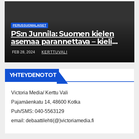
PERUSSUOMALAISET
PS:n Junnila: Suomen kielen
asemaa parannettava – kieli
yhdistää polarisoituneessa
FEB 28, 2024
KERTTUVALI
yhteiskunnassa
YHTEYDENOTOT
Victoria Media/ Kerttu Vali
Pajamäenkatu 14, 48600 Kotka
Puh/SMS: 040-5563129
email: debaattilehti(@)victoriamedia.fi