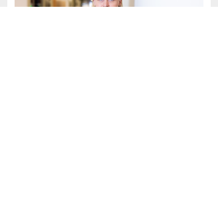
You missed
KUOLLEET
: KUOLLEET: Jutta Zilliacus on
kuollut
MAY 31, 2026
KERTTUVALI