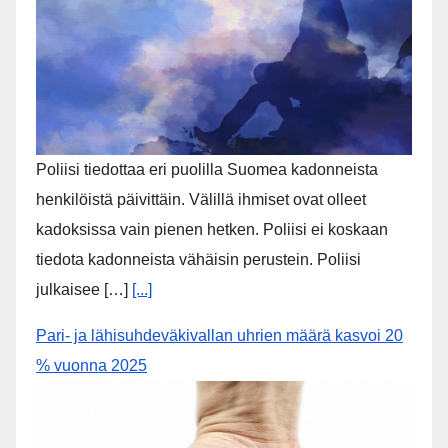
Kunta & Kaupungit
RSS Error: A feed could not be found at
`https://victoriamedia.site/feed/`; the status code is
`200` and content-type is `text/html`
Kotimaan Uutiset
:KADONNEET: Kun poliisi tiedottaa kadonneesta, on
kyse aina vakavasta tilanteesta