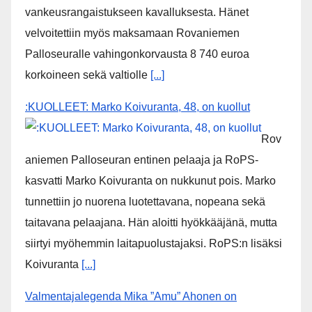
Rovaniemen Palloseura ry:n entinen
toiminnanjohtaja tuo­mit­tiin neljän kuu­kau­den eh­dol­li­
seen van­keu­teen ka­val­luk­ses­ta – syyte mak­su­vä­li­ne­
pe­tok­ses­ta hy­lät­tiin
Lapin käräjäoikeus on 15.6.2026 antamallaan
tuomiolla tuominnut Rovaniemen Palloseura ry:n