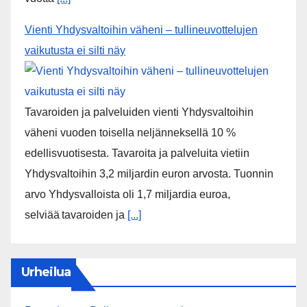
varaudutaan. Pankkien kriisinratkaisujärjestelmän
tarkoituksena on taloudellisiin
[...]
Yrityskauppamarkkina vilkastui toisella kvartaalilla
geopoliittisista haasteista huolimatta – 13 prosentin
kasvu yrityskauppojen määrässä
Suomen yrityskauppamarkkinassa nähtiin toisen
vuosineljänneksen aikana piristymistä geopoliittisen
tilanteen aiheuttamasta epävarmuudesta huolimatta.
Suomessa tehtiin vuoden 2025 huhti–kesäkuun
aikana 174 yrityskauppaa, mikä on noin 13
prosenttia enemmän kuin vastaavana ajankohtana