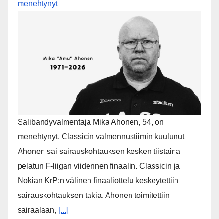
entisen toiminnanjohtajan 4 kuukauden ehdolliseen
vankeusrangaistukseen kavalluksesta. Hänet
velvoitettiin myös maksamaan Rovaniemen
Palloseuralle vahingonkorvausta 8 740 euroa
korkoineen sekä valtiolle
[...]
:KUOLLEET: Marko Koivuranta, 48, on kuollut
Rov
aniemen Palloseuran entinen pelaaja ja RoPS-
kasvatti Marko Koivuranta on nukkunut pois. Marko
tunnettiin jo nuorena luotettavana, nopeana sekä
taitavana pelaajana. Hän aloitti hyökkääjänä, mutta
siirtyi myöhemmin laitapuolustajaksi. RoPS:n lisäksi
Koivuranta
[...]
Valmentajalegenda Mika ”Amu” Ahonen on