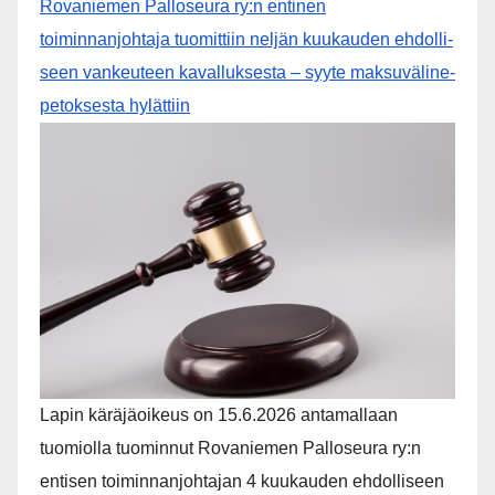
vuotta
[...]
Vienti Yhdysvaltoihin väheni – tullineuvottelujen
vaikutusta ei silti näy
Tavaroiden ja palveluiden vienti Yhdysvaltoihin
väheni vuoden toisella neljänneksellä 10 %
edellisvuotisesta. Tavaroita ja palveluita vietiin
Yhdysvaltoihin 3,2 miljardin euron arvosta. Tuonnin
arvo Yhdysvalloista oli 1,7 miljardia euroa,
selviää tavaroiden ja
[...]
Urheilua