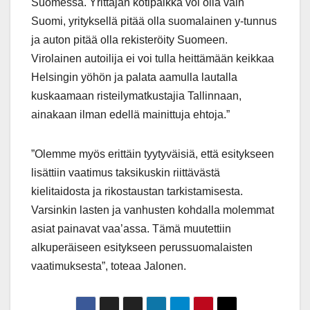
Suomessa. Yrittäjän kotipaikka voi olla vain
Suomi, yrityksellä pitää olla suomalainen y-tunnus
ja auton pitää olla rekisteröity Suomeen.
Virolainen autoilija ei voi tulla heittämään keikkaa
Helsingin yöhön ja palata aamulla lautalla
kuskaamaan risteilymatkustajia Tallinnaan,
ainakaan ilman edellä mainittuja ehtoja.”
”Olemme myös erittäin tyytyväisiä, että esitykseen
lisättiin vaatimus taksikuskin riittävästä
kielitaidosta ja rikostaustan tarkistamisesta.
Varsinkin lasten ja vanhusten kohdalla molemmat
asiat painavat vaa’assa. Tämä muutettiin
alkuperäiseen esitykseen perussuomalaisten
vaatimuksesta”, toteaa Jalonen.