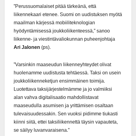
”Perussuomalaiset pitää tärkeänä, että
liikennekaari etenee. Suomi on uudistuksen myötä
maailman kärjessä mobiiliteknologian
hyödyntämisessä joukkoliikenteessä,” sanoo
liikenne- ja viestintävaliokunnan puheenjohtaja
Ari Jalonen
(ps).
”Varsinkin maaseudun liikenneyhteydet olivat
huolenamme uudistusta tehtäessä. Taksi on usein
joukkoliikenneketjun ensimmäinen toimija.
Luotettava taksijärjestelmämme ja jo valmiiksi
alan vahva digitalisaatio mahdollistavat
maaseudulla asumisen ja yrittämisen osaltaan
tulevaisuudessakin. Sen vuoksi pidimme tiukasti
kiinni siitä, ettei taksiliikennettä täysin vapauteta,
se säilyy luvanvaraisena.”