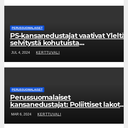
PERUSSUOMALAISET
PS-kansanedustajat vaativat Yleltä
selvitystä kohutuista
monimuotoisuuskoulutuksista ja
JUL 4, 2024
KERTTUVALI
rahankäytöstä
PERUSSUOMALAISET
Perussuomalaiset
kansanedustajat: Poliittiset lakot
on saatava kuriin!
MAR 6, 2024
KERTTUVALI