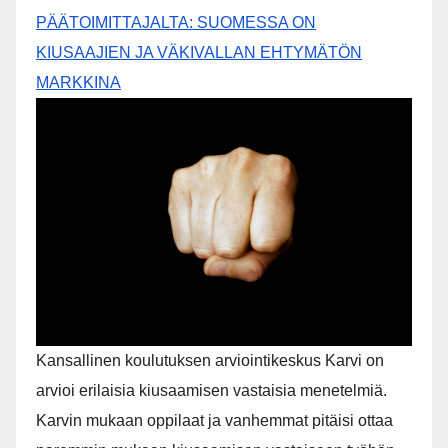
Onko työttömyys rikos?? Onko työtön rikollinen? On
Suomessa. Suomessa kun ihminen vasten tahtoaan
joutuu työttömäksi kohtelu muuttuu täysin. On kuin
yhdessä hetkessä aiemmin arvokas ihminen
muuttuisi rikollisen arvottomaksi jonka on
[...]
PÄÄTOIMITTAJALTA: SUOMESSA ON
KIUSAAJIEN JA VÄKIVALLAN EHTYMÄTÖN
MARKKINA