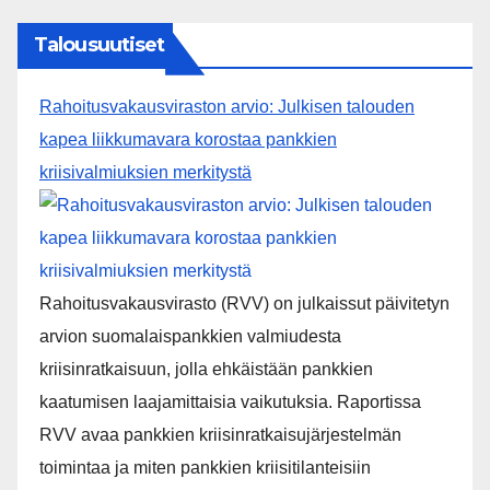
Lapin käräjäoikeus on 8.6.2026 antamallaan
tuomiolla tuominnut Thaimaasta Suomeen
marjanpoimijoita välittäneen thaimaalaisen
koordinaattorin sekä kutsujayrityksenä toimineen
suomalaisen yhtiön toimitusjohtajan 78
ihmiskaupasta. Toimitusjohtaja tuomittiin 2 vuoden
[…]
[...]