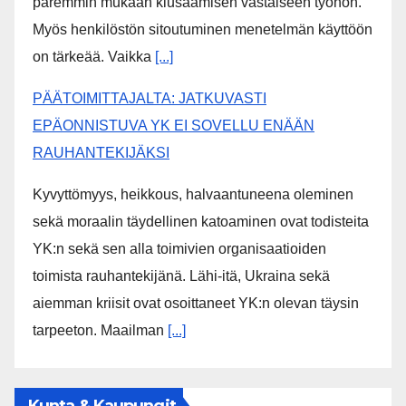
Kansallinen koulutuksen arviointikeskus Karvi on
arvioi erilaisia kiusaamisen vastaisia menetelmiä.
Karvin mukaan oppilaat ja vanhemmat pitäisi ottaa
paremmin mukaan kiusaamisen vastaiseen työhön.
Myös henkilöstön sitoutuminen menetelmän käyttöön
on tärkeää. Vaikka
[...]
PÄÄTOIMITTAJALTA: JATKUVASTI
EPÄONNISTUVA YK EI SOVELLU ENÄÄN
RAUHANTEKIJÄKSI