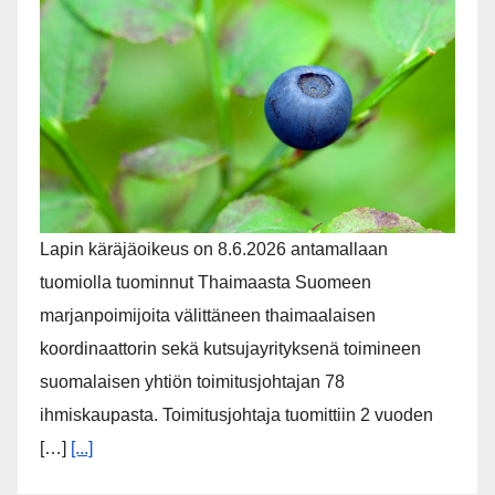
Tilastokeskuksen mukaan vuonna 2025
viranomaisten tietoon tulleissa pari- ja
lähisuhdeväkivaltarikoksissa oli 15 500 uhria, mikä
on 20,2 % edellisvuotista enemmän. Uhreista
aikuisia oli 12 200, […]
[...]
:TUOMIOT: Marjayrityksen ex-toimitusjohtaja
tuomittiin vankeuteen ihmiskaupasta