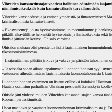
Vihreiden kansanedustajat vaativat hallitusta edistämään laaj
niin ihmisoikeuksille kuin kansainväliselle turvallisuudelle.
Vihreiden kansanedustaja ja entinen ympäristö- ja ilmastoministeri M
kriminalisoimista kansainvälisesti.
– Ekosysteemejä, joista hyvinvointimme, toimeentulomme ja henkiinjää
pitkällä aikavälillä se heikentää hyvinvointia ja ihmisoikeuksia sekä
ihmisiä jättämään kotinsa, Ohisalo varoittaa.
Ohisalon mukaan olisi perusteltua lisätä laajamittainen luonnontuhon
rikostuomioistuimessa.
– Laajamittainen, pitkään jatkuva ja vakava ympäristön tuhoaminen o
– Ja toisaalta sodan aikana tapahtuvaan luonnontuhontaan syyllistyne
vastuuseen aiheuttamastaan laajamittaisesta luonnontuhonnasta Ukrain
Luonnontuhonnan estäminen on listattu erilliseksi kohdaksi Ukraina
Hautala osallistuu parhaillaan Ukrainan presidentti Zelenskyin koollek
Ohisalo jätti yhdessä muiden Vihreiden kansanedustajien kanssa tänään 
Rooman perussäännössä.
Useat maat ovat jo vaatineet luonnontuhonnan kriminalisoimista ja E