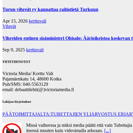
Turun vihreät ry kannattaa raitiotietä Turkuun
Apr 15, 2026
kerttuvali
Vihreät
Vihreiden entinen sisäministeri Ohisalo: Äärioikeistoa koskevan t
Sep 9, 2025
kerttuvali
YHTEYDENOTOT
Victoria Media/ Kerttu Vali
Pajamäenkatu 14, 48600 Kotka
Puh/SMS: 040-5563129
email: debaattilehti(@)victoriamedia.fi
Lukijan kirjoitukset
PÄÄTOIMITTAJALTA:TUBETTAJIEN YLIARVOSTUS ERIA
Missä vaiheessa ja miksi media päätti että vain Tubettaj
itsensä muuten kuin videoimalla arkeaan.
[...]