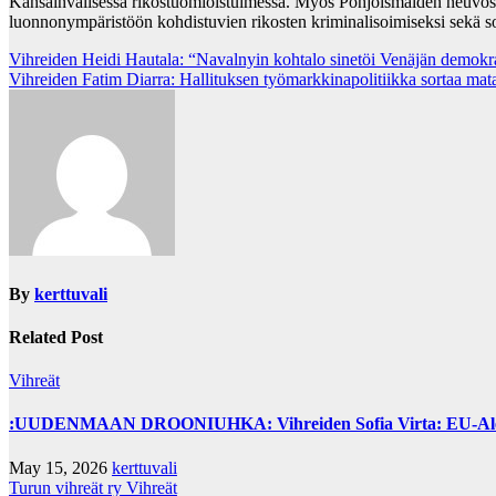
Kansainvälisessä rikostuomioistuimessa. Myös Pohjoismaiden neuvosto 
luonnonympäristöön kohdistuvien rikosten kriminalisoimiseksi sekä s
Post
Vihreiden Heidi Hautala: “Navalnyin kohtalo sinetöi Venäjän demokra
Vihreiden Fatim Diarra: Hallituksen työmarkkinapolitiikka sortaa mat
navigation
By
kerttuvali
Related Post
Vihreät
:UUDENMAAN DROONIUHKA: Vihreiden Sofia Virta: EU-Alertin kä
May 15, 2026
kerttuvali
Turun vihreät ry
Vihreät