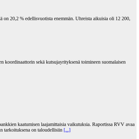
kä on 20,2 % edellisvuotista enemmän. Uhreista aikuisia oli 12 200,
n koordinaattorin sekä kutsujayrityksenä toimineen suomalaisen
 pankkien kaatumisen laajamittaisia vaikutuksia. Raportissa RVV avaa
än tarkoituksena on taloudellisiin
[...]