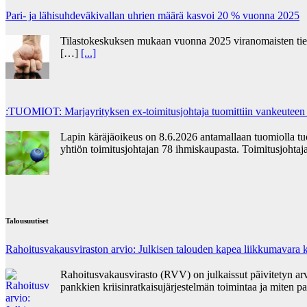
Pari- ja lähisuhdeväkivallan uhrien määrä kasvoi 20 % vuonna 2025
Tilastokeskuksen mukaan vuonna 2025 viranomaisten tietoo
[…]
[...]
:TUOMIOT: Marjayrityksen ex-toimitusjohtaja tuomittiin vankeuteen
Lapin käräjäoikeus on 8.6.2026 antamallaan tuomiolla t
yhtiön toimitusjohtajan 78 ihmiskaupasta. Toimitusjohta
Talousuutiset
Rahoitusvakausviraston arvio: Julkisen talouden kapea liikkumavara k
Rahoitusvakausvirasto (RVV) on julkaissut päivitetyn ar
pankkien kriisinratkaisujärjestelmän toimintaa ja miten pa