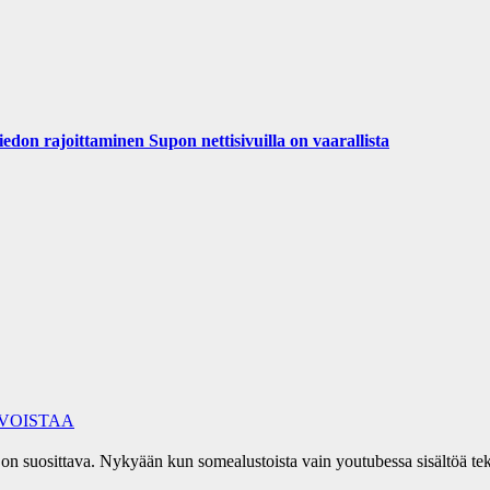
iedon rajoittaminen Supon nettisivuilla on vaarallista
RVOISTAA
ia on suosittava. Nykyään kun somealustoista vain youtubessa sisältöä 