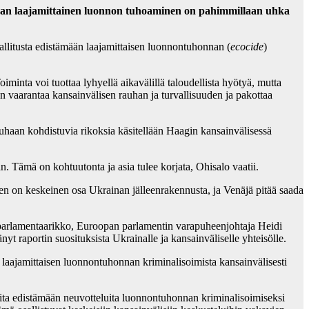
kaan laajamittainen luonnon tuhoaminen on pahimmillaan uhka
allitusta edistämään laajamittaisen luonnontuhonnan (
ecocide
)
nta voi tuottaa lyhyellä aikavälillä taloudellista hyötyä, mutta
n vaarantaa kansainvälisen rauhan ja turvallisuuden ja pakottaa
uhaan kohdistuvia rikoksia käsitellään Haagin kansainvälisessä
Tämä on kohtuutonta ja asia tulee korjata, Ohisalo vaatii.
en on keskeinen osa Ukrainan jälleenrakennusta, ja Venäjä pitää saada
parlamentaarikko, Euroopan parlamentin varapuheenjohtaja Heidi
t raportin suosituksista Ukrainalle ja kansainväliselle yhteisölle.
ä laajamittaisen luonnontuhonnan kriminalisoimista kansainvälisesti
ita edistämään neuvotteluita luonnontuhonnan kriminalisoimiseksi