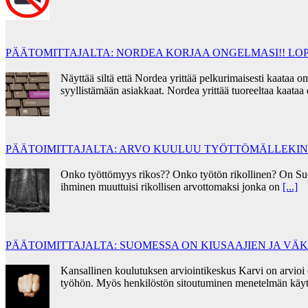
PÄÄTOMITTAJALTA: NORDEA KORJAA ONGELMASI!! LOP
Näyttää siltä että Nordea yrittää pelkurimaisesti kaata
syyllistämään asiakkaat. Nordea yrittää tuoreeltaa kaata
PÄÄTOIMITTAJALTA: ARVO KUULUU TYÖTTÖMÄLLEKIN
Onko työttömyys rikos?? Onko työtön rikollinen? On Su
ihminen muuttuisi rikollisen arvottomaksi jonka on
[...]
PÄÄTOIMITTAJALTA: SUOMESSA ON KIUSAAJIEN JA V
Kansallinen koulutuksen arviointikeskus Karvi on arvioi
työhön. Myös henkilöstön sitoutuminen menetelmän käyt