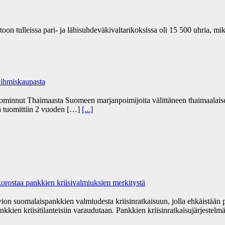
n tulleissa pari- ja lähisuhdeväkivaltarikoksissa oli 15 500 uhria, mi
 ihmiskaupasta
uominnut Thaimaasta Suomeen marjanpoimijoita välittäneen thaimaalaise
ja tuomittiin 2 vuoden […]
[...]
orostaa pankkien kriisivalmiuksien merkitystä
vion suomalaispankkien valmiudesta kriisinratkaisuun, jolla ehkäistään
nkkien kriisitilanteisiin varaudutaan. Pankkien kriisinratkaisujärjestelm