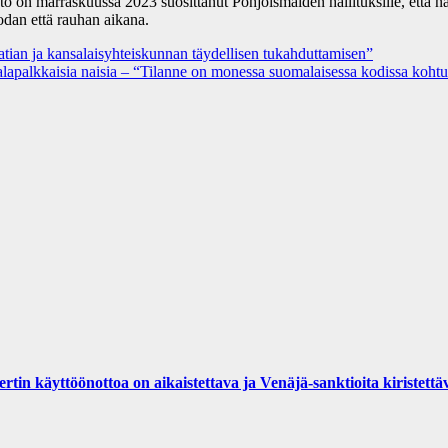
on marraskuussa 2023 suosittanut Pohjoismaiden hallituksille, että näm
odan että rauhan aikana.
tian ja kansalaisyhteiskunnan täydellisen tukahduttamisen”
alapalkkaisia naisia – “Tilanne on monessa suomalaisessa kodissa koht
yttöönottoa on aikaistettava ja Venäjä-sanktioita kiristettä