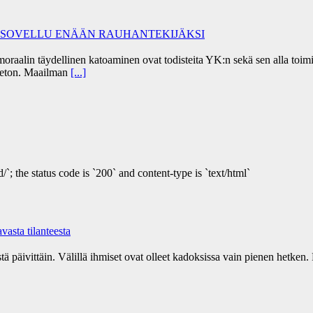
I SOVELLU ENÄÄN RAUHANTEKIJÄKSI
alin täydellinen katoaminen ovat todisteita YK:n sekä sen alla toimiv
peeton. Maailman
[...]
/`; the status code is `200` and content-type is `text/html`
asta tilanteesta
tä päivittäin. Välillä ihmiset ovat olleet kadoksissa vain pienen hetken. 