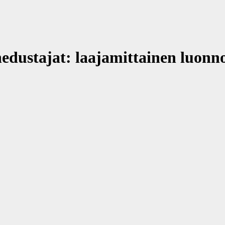
nedustajat: laajamittainen luon