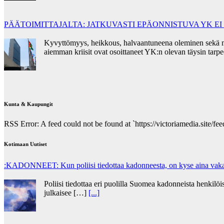
PÄÄTOIMITTAJALTA: JATKUVASTI EPÄONNISTUVA YK E
Kyvyttömyys, heikkous, halvaantuneena oleminen sekä mora
aiemman kriisit ovat osoittaneet YK:n olevan täysin tar
Kunta & Kaupungit
RSS Error: A feed could not be found at `https://victoriamedia.site/feed
Kotimaan Uutiset
:KADONNEET: Kun poliisi tiedottaa kadonneesta, on kyse aina vakav
Poliisi tiedottaa eri puolilla Suomea kadonneista henkilöis
julkaisee […]
[...]