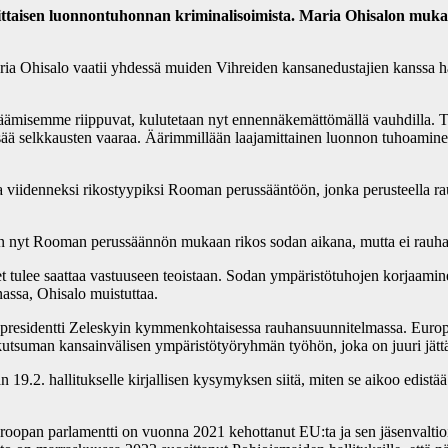
amittaisen luonnontuhonnan kriminalisoimista. Maria Ohisalon mu
aria Ohisalo vaatii yhdessä muiden Vihreiden kansanedustajien kanssa h
misemme riippuvat, kulutetaan nyt ennennäkemättömällä vauhdilla. Toimi
 lisää selkkausten vaaraa. Äärimmillään laajamittainen luonnon tuhoamine
ta viidenneksi rikostyypiksi Rooman perussääntöön, jonka perusteella ra
n nyt Rooman perussäännön mukaan rikos sodan aikana, mutta ei rauhan. 
et tulee saattaa vastuuseen teoistaan. Sodan ympäristötuhojen korjaamin
assa, Ohisalo muistuttaa.
n presidentti Zeleskyin kymmenkohtaisessa rauhansuunnitelmassa. Euro
utsuman kansainvälisen ympäristötyöryhmän työhön, joka on juuri jättäny
19.2. hallitukselle kirjallisen kysymyksen siitä, miten se aikoo edistä
uroopan parlamentti on vuonna 2021 kehottanut EU:ta ja sen jäsenvaltio