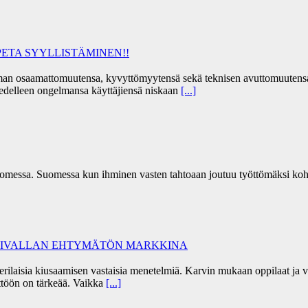
ETA SYYLLISTÄMINEN!!
a oman osaamattomuutensa, kyvyttömyytensä sekä teknisen avuttomuutens
a edelleen ongelmansa käyttäjiensä niskaan
[...]
omessa. Suomessa kun ihminen vasten tahtoaan joutuu työttömäksi koh
ÄKIVALLAN EHTYMÄTÖN MARKKINA
 erilaisia kiusaamisen vastaisia menetelmiä. Karvin mukaan oppilaat j
töön on tärkeää. Vaikka
[...]