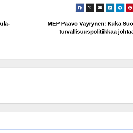
ula-
MEP Paavo Väyrynen: Kuka Su
turvallisuuspolitiikkaa joht