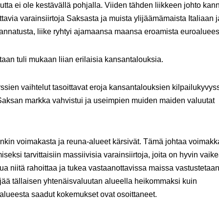
tta ei ole kestävällä pohjalla. Viiden tähden liikkeen johto kann
tavia varainsiirtoja Saksasta ja muista ylijäämämaista Italiaan j
annatusta, liike ryhtyi ajamaansa maansa eroamista euroaluees
aan tuli mukaan liian erilaisia kansantalouksia.
ssien vaihtelut tasoittavat eroja kansantalouksien kilpailukyvys
i Saksan markka vahvistui ja useimpien muiden maiden valuutat
ankin voimakasta ja reuna-alueet kärsivät. Tämä johtaa voimakka
ksi tarvittaisiin massiivisia varainsiirtoja, joita on hyvin vaik
a niitä rahoittaa ja tukea vastaanottavissa maissa vastustetaa
u jää tällaisen yhtenäisvaluutan alueella heikommaksi kuin
roalueesta saadut kokemukset ovat osoittaneet.