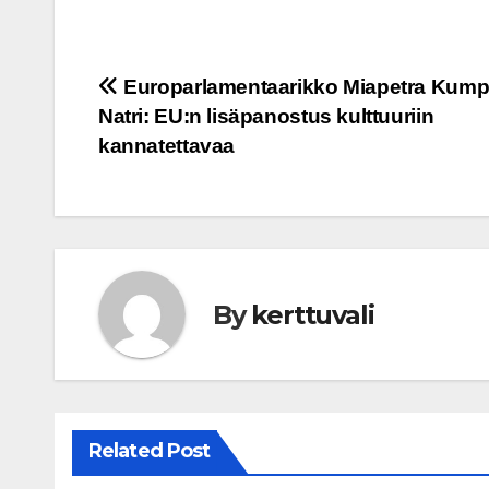
Post
Europarlamentaarikko Miapetra Kump
Natri: EU:n lisäpanostus kulttuuriin
navigation
kannatettavaa
By
kerttuvali
Related Post