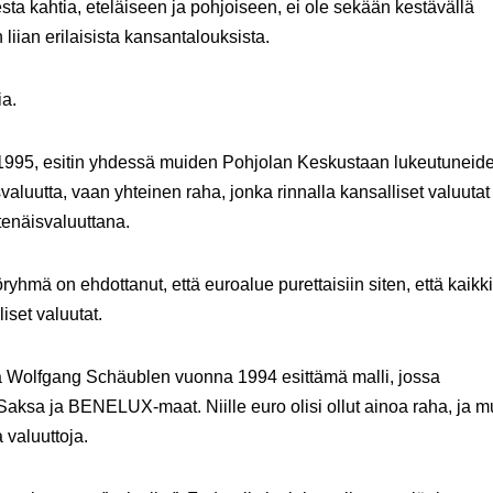
esta kahtia, eteläiseen ja pohjoiseen, ei ole sekään kestävällä
liian erilaisista kansantalouksista.
ia.
 1995, esitin yhdessä muiden Pohjolan Keskustaan lukeutuneid
svaluutta, vaan yhteinen raha, jonka rinnalla kansalliset valuutat
htenäisvaluuttana.
mä on ehdottanut, että euroalue purettaisiin siten, että kaikki
iset valuutat.
ja Wolfgang Schäublen vuonna 1994 esittämä malli, jossa
Saksa ja BENELUX-maat. Niille euro olisi ollut ainoa raha, ja m
 valuuttoja.