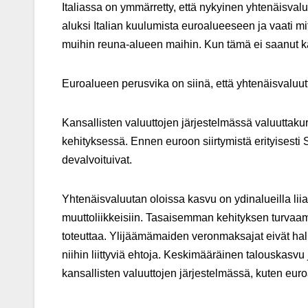
Italiassa on ymmärretty, että nykyinen yhtenäisvaluu
aluksi Italian kuulumista euroalueeseen ja vaati mit
muihin reuna-alueen maihin. Kun tämä ei saanut k
Euroalueen perusvika on siinä, että yhtenäisvaluutt
Kansallisten valuuttojen järjestelmässä valuuttakur
kehityksessä. Ennen euroon siirtymistä erityisest
devalvoituivat.
Yhtenäisvaluutan oloissa kasvu on ydinalueilla lii
muuttoliikkeisiin. Tasaisemman kehityksen turvaamise
toteuttaa. Ylijäämämaiden veronmaksajat eivät halu
niihin liittyviä ehtoja. Keskimääräinen talouskasv
kansallisten valuuttojen järjestelmässä, kuten eu