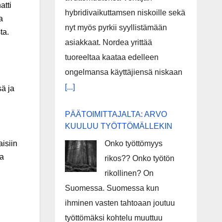
atti
hybridivaikuttamsen niskoille sekä
a
nyt myös pyrkii syyllistämään
ta.
asiakkaat. Nordea yrittää
tuoreeltaa kaataa edelleen
ongelmansa käyttäjiensä niskaan
[...]
sä ja
PÄÄTOIMITTAJALTA: ARVO
KUULUU TYÖTTÖMÄLLEKIN
Onko työttömyys
isiin
ea
rikos?? Onko työtön
n
rikollinen? On
Suomessa. Suomessa kun
ihminen vasten tahtoaan joutuu
työttömäksi kohtelu muuttuu