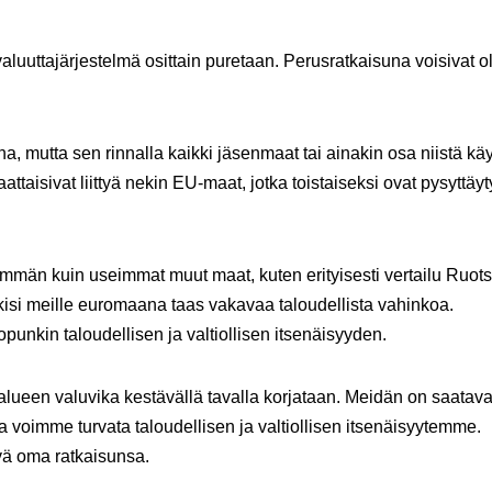
valuuttajärjestelmä osittain puretaan. Perusratkaisuna voisivat o
, mutta sen rinnalla kaikki jäsenmaat tai ainakin osa niistä käy
ttaisivat liittyä nekin EU-maat, jotka toistaiseksi ovat pysyttäy
män kuin useimmat muut maat, kuten erityisesti vertailu Ruots
ekisi meille euromaana taas vakavaa taloudellista vahinkoa.
punkin taloudellisen ja valtiollisen itsenäisyyden.
oalueen valuvika kestävällä tavalla korjataan. Meidän on saatav
 voimme turvata taloudellisen ja valtiollisen itsenäisyytemme.
vä oma ratkaisunsa.