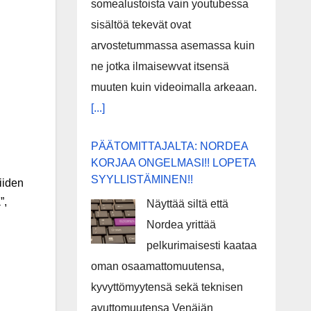
somealustoista vain youtubessa
sisältöä tekevät ovat
arvostetummassa asemassa kuin
ne jotka ilmaisewvat itsensä
muuten kuin videoimalla arkeaan.
[...]
PÄÄTOMITTAJALTA: NORDEA
KORJAA ONGELMASI!! LOPETA
SYYLLISTÄMINEN!!
iiden
”,
Näyttää siltä että
Nordea yrittää
pelkurimaisesti kaataa
oman osaamattomuutensa,
kyvyttömyytensä sekä teknisen
avuttomuutensa Venäjän