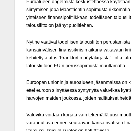
Euroalueen ongelmista keskusteltaessa käytetään u
siirtymisen jopa Maastrichtin sopimusta rikkomalla s
yhteiseen finanssipolitiikkaan, todelliseen talouslii
talousliitto on jäänyt puolitiehen.
Nyt he vaativat todellisen talousliiton perustamista
kansainvälisen finanssikriisin aikana vakavaan krii
kehitetty ajatus ”Frankfurtin pöytäkirjasta”, jolla ta
talousliittoon EU:n perussopimusta muuttamatta
Euroopan unionin ja euroalueen jäsenmaissa on keh
ettei euroon siirryttäessä syntynyttä valuvikaa kye
harvojen maiden joukossa, joiden hallitukset hei
Valuvika voidaan korjata vain tekemällä uusi muotti 
varauduttava ennen seuraavan kansainvälisen finans
valmiiksi, kriisi olisi jotenkin hallittavissa.