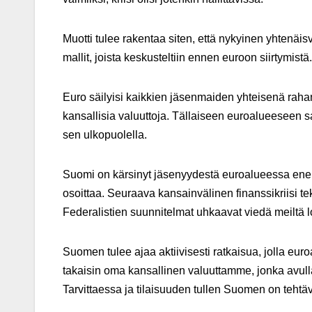
Muotti tulee rakentaa siten, että nykyinen yhtenäis
mallit, joista keskusteltiin ennen euroon siirtymistä.
Euro säilyisi kaikkien jäsenmaiden yhteisenä rahana
kansallisia valuuttoja. Tällaiseen euroalueeseen saa
sen ulkopuolella.
Suomi on kärsinyt jäsenyydestä euroalueessa enem
osoittaa. Seuraava kansainvälinen finanssikriisi t
Federalistien suunnitelmat uhkaavat viedä meiltä lo
Suomen tulee ajaa aktiivisesti ratkaisua, jolla eur
takaisin oma kansallinen valuuttamme, jonka avulla
Tarvittaessa ja tilaisuuden tullen Suomen on tehtä