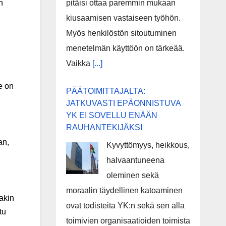
pitäisi ottaa paremmin mukaan
n
kiusaamisen vastaiseen työhön.
Myös henkilöstön sitoutuminen
menetelmän käyttöön on tärkeää.
Vaikka
[...]
e on
PÄÄTOIMITTAJALTA:
JATKUVASTI EPÄONNISTUVA
YK EI SOVELLU ENÄÄN
RAUHANTEKIJÄKSI
an,
Kyvyttömyys, heikkous,
halvaantuneena
oleminen sekä
moraalin täydellinen katoaminen
nakin
ovat todisteita YK:n sekä sen alla
tu
toimivien organisaatioiden toimista