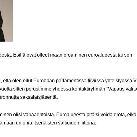
desta. Esillä ovat olleet maan eroaminen euroalueesta tai sen
i, että olen ollut Euroopan parlamentissa tiiviissä yhteistyössä V
vuotta sitten perustimme yhdessä kontaktiryhmän ”Vapaus valita
ronnutta saksalaisjäsentä.
inen olisi vapaaehtoista. Euroalueesta pitäisi voida erota, eikä
tämään unionia itsenäisten valtioiden liittona.