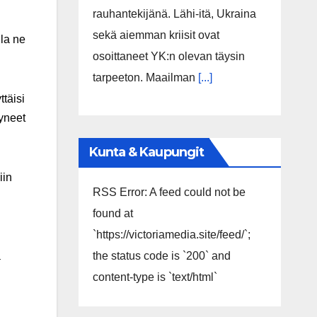
rauhantekijänä. Lähi-itä, Ukraina
sekä aiemman kriisit ovat
lla ne
osoittaneet YK:n olevan täysin
tarpeeton. Maailman
[...]
ttäisi
tyneet
Kunta & Kaupungit
iin
RSS Error: A feed could not be
found at
`https://victoriamedia.site/feed/`;
the status code is `200` and
a
content-type is `text/html`