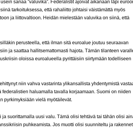
sein sanaa ”valuvika”. Federalistit ajoivat aikanaan läpi euroo
iinä tarkoituksessa, että rahaliitto johtaisi väistämättä myös
ttoon ja liittovaltioon. Heidän mielestään valuvika on siinä, että
 silläkin perusteella, että ilman sitä euroalue joutuu seuraavan
siin ja saattaa hallitsemattomasti hajota. Tämän tilanteen varall
louskriisin oloissa euroalueella pyrittäisiin siirtymään todelliseen
.
ittynyt niin vahva vastarinta ylikansallista yhdentymistä vasta
tä federalistien haluamalla tavalla korjaamaan. Suomi on niiden
dän pyrkimyksiään vielä myötäilevät.
ja suorittamalla uusi valu. Tämä olisi tehtävä tai tähän olisi ai
sikriisin puhkeamista. Jos muotti olisi suunniteltu ja rakennet