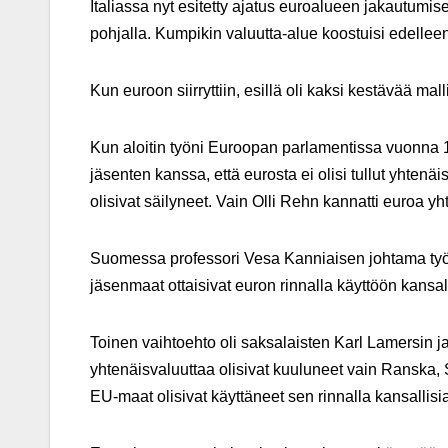
Italiassa nyt esitetty ajatus euroalueen jakautumis
pohjalla. Kumpikin valuutta-alue koostuisi edelleen 
Kun euroon siirryttiin, esillä oli kaksi kestävää mall
Kun aloitin työni Euroopan parlamentissa vuonna
jäsenten kanssa, että eurosta ei olisi tullut yhtenäi
olisivat säilyneet. Vain Olli Rehn kannatti euroa y
Suomessa professori Vesa Kanniaisen johtama työryh
jäsenmaat ottaisivat euron rinnalla käyttöön kansall
Toinen vaihtoehto oli saksalaisten Karl Lamersin 
yhtenäisvaluuttaa olisivat kuuluneet vain Ranska, 
EU-maat olisivat käyttäneet sen rinnalla kansallisia