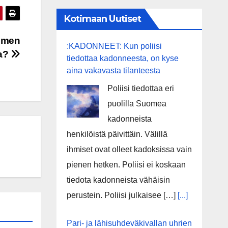
Kotimaan Uutiset
omen
:KADONNEET: Kun poliisi
aa?
tiedottaa kadonneesta, on kyse
aina vakavasta tilanteesta
Poliisi tiedottaa eri
puolilla Suomea
kadonneista
henkilöistä päivittäin. Välillä
ihmiset ovat olleet kadoksissa vain
pienen hetken. Poliisi ei koskaan
tiedota kadonneista vähäisin
perustein. Poliisi julkaisee […]
[...]
Pari- ja lähisuhdeväkivallan uhrien