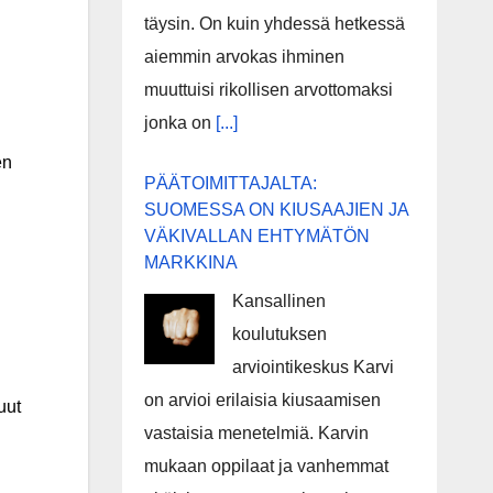
täysin. On kuin yhdessä hetkessä
aiemmin arvokas ihminen
muuttuisi rikollisen arvottomaksi
jonka on
[...]
en
PÄÄTOIMITTAJALTA:
SUOMESSA ON KIUSAAJIEN JA
VÄKIVALLAN EHTYMÄTÖN
MARKKINA
Kansallinen
koulutuksen
arviointikeskus Karvi
on arvioi erilaisia kiusaamisen
uut
vastaisia menetelmiä. Karvin
mukaan oppilaat ja vanhemmat