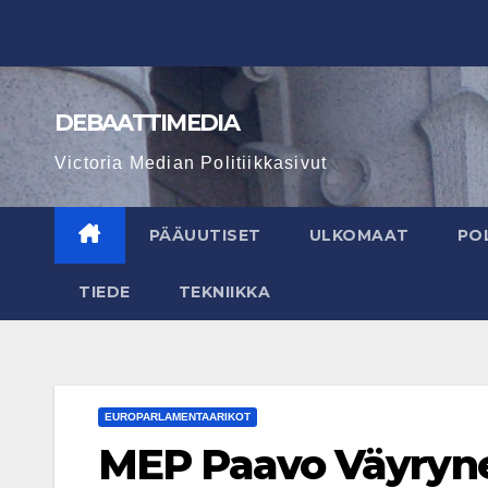
Skip
to
content
DEBAATTIMEDIA
Victoria Median Politiikkasivut
PÄÄUUTISET
ULKOMAAT
POL
TIEDE
TEKNIIKKA
EUROPARLAMENTAARIKOT
MEP Paavo Väyrynen