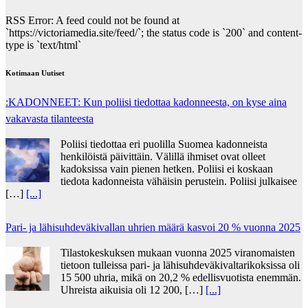
RSS Error: A feed could not be found at
`https://victoriamedia.site/feed/`; the status code is `200` and content-
type is `text/html`
Kotimaan Uutiset
:KADONNEET: Kun poliisi tiedottaa kadonneesta, on kyse aina
vakavasta tilanteesta
Poliisi tiedottaa eri puolilla Suomea kadonneista
henkilöistä päivittäin. Välillä ihmiset ovat olleet
kadoksissa vain pienen hetken. Poliisi ei koskaan
tiedota kadonneista vähäisin perustein. Poliisi julkaisee
[…]
[...]
Pari- ja lähisuhdeväkivallan uhrien määrä kasvoi 20 % vuonna 2025
Tilastokeskuksen mukaan vuonna 2025 viranomaisten
tietoon tulleissa pari- ja lähisuhdeväkivaltarikoksissa oli
15 500 uhria, mikä on 20,2 % edellisvuotista enemmän.
Uhreista aikuisia oli 12 200, […]
[...]