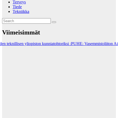
Terveys
Tiede
Tekniikka
Viimeisimmät
en yliopiston kunniatohtoriksi
:PUHE: Vasemmistoliiton Aino-Kaisa Pe