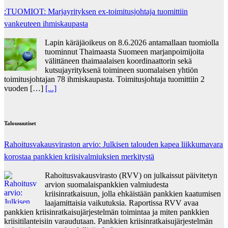
:TUOMIOT: Marjayrityksen ex-toimitusjohtaja tuomittiin
vankeuteen ihmiskaupasta
Lapin käräjäoikeus on 8.6.2026 antamallaan tuomiolla
tuominnut Thaimaasta Suomeen marjanpoimijoita
välittäneen thaimaalaisen koordinaattorin sekä
kutsujayrityksenä toimineen suomalaisen yhtiön
toimitusjohtajan 78 ihmiskaupasta. Toimitusjohtaja tuomittiin 2
vuoden […]
[...]
Talousuutiset
Rahoitusvakausviraston arvio: Julkisen talouden kapea liikkumavara
korostaa pankkien kriisivalmiuksien merkitystä
Rahoitusvakausvirasto (RVV) on julkaissut päivitetyn
arvion suomalaispankkien valmiudesta
kriisinratkaisuun, jolla ehkäistään pankkien kaatumisen
laajamittaisia vaikutuksia. Raportissa RVV avaa
pankkien kriisinratkaisujärjestelmän toimintaa ja miten pankkien
kriisitilanteisiin varaudutaan. Pankkien kriisinratkaisujärjestelmän