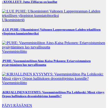
: KUOLLEET: Jutta Zilliacus on kuollut
Ulkoministeriö
:LUE PUHE: Ulkoministeri Valtonen Lappeenrannan-Lahden teknillisen
yliopiston kunniatohtoriksi
Vasemmistoliitto
:PUHE: Vasemmistoliiton Aino-Kaisa Pekonen: Eriarvoistumisen
pysäyttäminen luo turvallisuutta
Vasemmistoliitto
:KIRJALLINEN KYSYMYS: Vasemmistoliiton Pia Lohikoski: Missä viipyy
Orpon hallituksen drooniohjeistus kunnille?
PÄIVI RÄSÄNEN