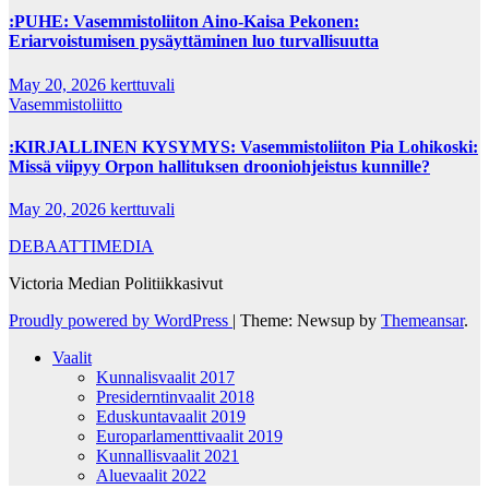
:PUHE: Vasemmistoliiton Aino-Kaisa Pekonen:
Eriarvoistumisen pysäyttäminen luo turvallisuutta
May 20, 2026
kerttuvali
Vasemmistoliitto
:KIRJALLINEN KYSYMYS: Vasemmistoliiton Pia Lohikoski:
Missä viipyy Orpon hallituksen drooniohjeistus kunnille?
May 20, 2026
kerttuvali
DEBAATTIMEDIA
Victoria Median Politiikkasivut
Proudly powered by WordPress
|
Theme: Newsup by
Themeansar
.
Vaalit
Kunnalisvaalit 2017
Presiderntinvaalit 2018
Eduskuntavaalit 2019
Europarlamenttivaalit 2019
Kunnallisvaalit 2021
Aluevaalit 2022