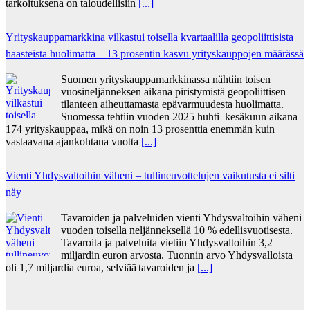
tarkoituksena on taloudellisiin
[...]
Yrityskauppamarkkina vilkastui toisella kvartaalilla geopoliittisista
haasteista huolimatta – 13 prosentin kasvu yrityskauppojen määrässä
Suomen yrityskauppamarkkinassa nähtiin toisen
vuosineljänneksen aikana piristymistä geopoliittisen
tilanteen aiheuttamasta epävarmuudesta huolimatta.
Suomessa tehtiin vuoden 2025 huhti–kesäkuun aikana
174 yrityskauppaa, mikä on noin 13 prosenttia enemmän kuin
vastaavana ajankohtana vuotta
[...]
Vienti Yhdysvaltoihin väheni – tullineuvottelujen vaikutusta ei silti
näy
Tavaroiden ja palveluiden vienti Yhdysvaltoihin väheni
vuoden toisella neljänneksellä 10 % edellisvuotisesta.
Tavaroita ja palveluita vietiin Yhdysvaltoihin 3,2
miljardin euron arvosta. Tuonnin arvo Yhdysvalloista
oli 1,7 miljardia euroa, selviää tavaroiden ja
[...]