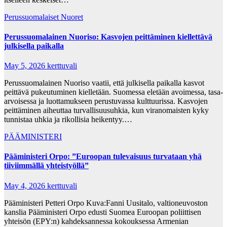
Perussuomalaiset Nuoret
Perussuomalainen Nuoriso: Kasvojen peittäminen kiellettävä
julkisella paikalla
May 5, 2026
kerttuvali
Perussuomalainen Nuoriso vaatii, että julkisella paikalla kasvot
peittävä pukeutuminen kielletään. Suomessa eletään avoimessa, tasa-
arvoisessa ja luottamukseen perustuvassa kulttuurissa. Kasvojen
peittäminen aiheuttaa turvallisuusuhkia, kun viranomaisten kyky
tunnistaa uhkia ja rikollisia heikentyy.…
PÄÄMINISTERI
Pääministeri Orpo: ”Euroopan tulevaisuus turvataan yhä
tiiviimmällä yhteistyöllä”
May 4, 2026
kerttuvali
Pääministeri Petteri Orpo Kuva:Fanni Uusitalo, valtioneuvoston
kanslia Pääministeri Orpo edusti Suomea Euroopan poliittisen
yhteisön (EPY:n) kahdeksannessa kokouksessa Armenian