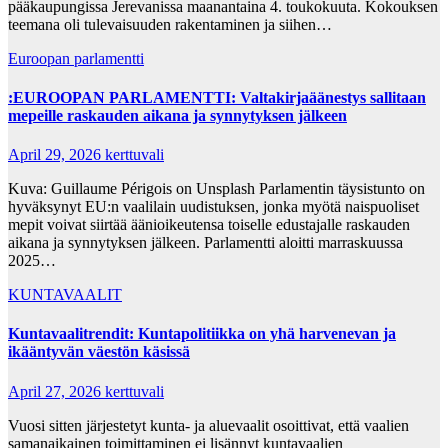
pääkaupungissa Jerevanissa maanantaina 4. toukokuuta. Kokouksen
teemana oli tulevaisuuden rakentaminen ja siihen…
Euroopan parlamentti
:EUROOPAN PARLAMENTTI: Valtakirjaäänestys sallitaan
mepeille raskauden aikana ja synnytyksen jälkeen
April 29, 2026
kerttuvali
Kuva: Guillaume Périgois on Unsplash Parlamentin täysistunto on
hyväksynyt EU:n vaalilain uudistuksen, jonka myötä naispuoliset
mepit voivat siirtää äänioikeutensa toiselle edustajalle raskauden
aikana ja synnytyksen jälkeen. Parlamentti aloitti marraskuussa
2025…
KUNTAVAALIT
Kuntavaalitrendit: Kuntapolitiikka on yhä harvenevan ja
ikääntyvän väestön käsissä
April 27, 2026
kerttuvali
Vuosi sitten järjestetyt kunta- ja aluevaalit osoittivat, että vaalien
samanaikainen toimittaminen ei lisännyt kuntavaalien