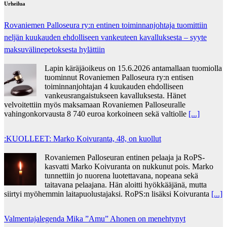
Urheilua
Rovaniemen Palloseura ry:n entinen toiminnanjohtaja tuo­mit­tiin
neljän kuu­kau­den eh­dol­li­seen van­keu­teen ka­val­luk­ses­ta – syyte
mak­su­vä­li­ne­pe­tok­ses­ta hy­lät­tiin
Lapin käräjäoikeus on 15.6.2026 antamallaan tuomiolla
tuominnut Rovaniemen Palloseura ry:n entisen
toiminnanjohtajan 4 kuukauden ehdolliseen
vankeusrangaistukseen kavalluksesta. Hänet
velvoitettiin myös maksamaan Rovaniemen Palloseuralle
vahingonkorvausta 8 740 euroa korkoineen sekä valtiolle
[...]
:KUOLLEET: Marko Koivuranta, 48, on kuollut
Rovaniemen Palloseuran entinen pelaaja ja RoPS-
kasvatti Marko Koivuranta on nukkunut pois. Marko
tunnettiin jo nuorena luotettavana, nopeana sekä
taitavana pelaajana. Hän aloitti hyökkääjänä, mutta
siirtyi myöhemmin laitapuolustajaksi. RoPS:n lisäksi Koivuranta
[...]
Valmentajalegenda Mika ”Amu” Ahonen on menehtynyt