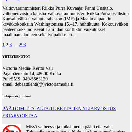
Valtiovarainministeri Riikka Purra Kuvaaja: Fanni Uusitalo,
valtioneuvoston kanslia Valtiovarainministeri Riikka Purra osallistuu
Kansainvälisen valuuttarahaston (IMF) ja Maailmanpankin
kevätkokouksiin Washingtonissa 15.–17. huhtikuuta. Kokousviikon
pääteemoiksi nousevat Lähi-idän konfliktin vaikutukset
maailmantalouteen sekä työpaikkojen…
Posts
1
2
3
…
293
pagination
YHTEYDENOTOT
Victoria Media/ Kerttu Vali
Pajamäenkatu 14, 48600 Kotka
Puh/SMS: 040-5563129
email: debaattilehti(@)victoriamedia.fi
Lukijan kirjoitukset
PÄÄTOIMITTAJALTA:TUBETTAJIEN YLIARVOSTUS
ERIARVOISTAA
Missä vaiheessa ja miksi media päätti että vain
Tubettajia on suosittava. Nykyään kun somealustoista