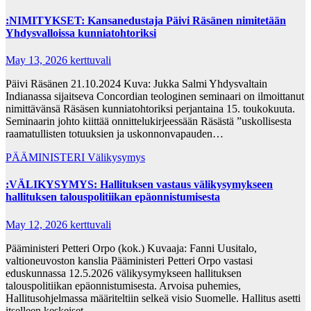
:NIMITYKSET: Kansanedustaja Päivi Räsänen nimitetään
Yhdysvalloissa kunnia­tohtoriksi
May 13, 2026
kerttuvali
Päivi Räsänen 21.10.2024 Kuva: Jukka Salmi Yhdysvaltain
Indianassa sijaitseva Concordian teologinen seminaari on ilmoittanut
nimittävänsä Räsäsen kunniatohtoriksi perjantaina 15. toukokuuta.
Seminaarin johto kiittää onnittelukirjeessään Räsästä ”uskollisesta
raamatullisten totuuksien ja uskonnonvapauden…
PÄÄMINISTERI
Välikysymys
:VÄLIKYSYMYS: Hallituksen vastaus välikysymykseen
hallituksen talouspolitiikan epäonnistumisesta
May 12, 2026
kerttuvali
Pääministeri Petteri Orpo (kok.) Kuvaaja: Fanni Uusitalo,
valtioneuvoston kanslia Pääministeri Petteri Orpo vastasi
eduskunnassa 12.5.2026 välikysymykseen hallituksen
talouspolitiikan epäonnistumisesta. Arvoisa puhemies,
Hallitusohjelmassa määriteltiin selkeä visio Suomelle. Hallitus asetti
itselleen keskeiset…