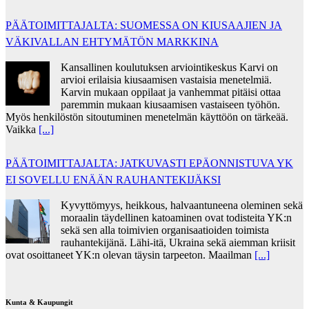
PÄÄTOIMITTAJALTA: SUOMESSA ON KIUSAAJIEN JA
VÄKIVALLAN EHTYMÄTÖN MARKKINA
Kansallinen koulutuksen arviointikeskus Karvi on
arvioi erilaisia kiusaamisen vastaisia menetelmiä.
Karvin mukaan oppilaat ja vanhemmat pitäisi ottaa
paremmin mukaan kiusaamisen vastaiseen työhön.
Myös henkilöstön sitoutuminen menetelmän käyttöön on tärkeää.
Vaikka
[...]
PÄÄTOIMITTAJALTA: JATKUVASTI EPÄONNISTUVA YK
EI SOVELLU ENÄÄN RAUHANTEKIJÄKSI
Kyvyttömyys, heikkous, halvaantuneena oleminen sekä
moraalin täydellinen katoaminen ovat todisteita YK:n
sekä sen alla toimivien organisaatioiden toimista
rauhantekijänä. Lähi-itä, Ukraina sekä aiemman kriisit
ovat osoittaneet YK:n olevan täysin tarpeeton. Maailman
[...]
Kunta & Kaupungit