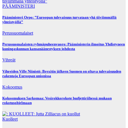
PÄÄMINISTERI
Pääministeri Orpo: ”Euroopan tulevaisuus turvataan yhä tiiviimmällä
yhteistyöllä”
Perussuomalaiset
Perussuomalaisten ryhmäpuheenvuoro: Pääministerin ilmoitus Yhdistyneen
kuningaskunnan kansanäänestyksen johdosta
Vihreät
Vihreiden Ville Niinistö: Brexitin jälkeen Suomen on oltava tulevaisuuden
rakentaja Euroopan unionissa
Kokoomus
Kokoomuksen Sarkomaa: Vesirokkorokote budjettiriihessä mukaan
rokotusohjelmaan
Kuolleet