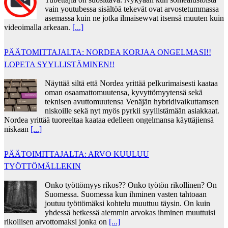
vain youtubessa sisältöä tekevät ovat arvostetummassa
asemassa kuin ne jotka ilmaisewvat itsensä muuten kuin
videoimalla arkeaan.
[...]
PÄÄTOMITTAJALTA: NORDEA KORJAA ONGELMASI!!
LOPETA SYYLLISTÄMINEN!!
Näyttää siltä että Nordea yrittää pelkurimaisesti kaataa
oman osaamattomuutensa, kyvyttömyytensä sekä
teknisen avuttomuutensa Venäjän hybridivaikuttamsen
niskoille sekä nyt myös pyrkii syyllistämään asiakkaat.
Nordea yrittää tuoreeltaa kaataa edelleen ongelmansa käyttäjiensä
niskaan
[...]
PÄÄTOIMITTAJALTA: ARVO KUULUU
TYÖTTÖMÄLLEKIN
Onko työttömyys rikos?? Onko työtön rikollinen? On
Suomessa. Suomessa kun ihminen vasten tahtoaan
joutuu työttömäksi kohtelu muuttuu täysin. On kuin
yhdessä hetkessä aiemmin arvokas ihminen muuttuisi
rikollisen arvottomaksi jonka on
[...]