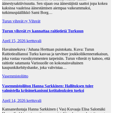
äänestysaktiivisuutta. Sen sijaan osa äänestäjistä saattoi jopa kokea
kaksissa vaaleissa äänestämisen aiempaa vaikeammaksi,
tutkimuspäällikkö Sami Borg…
Turun vihreät ry
Vihreät
Turun vihreät ry kannattaa raitiotietä Turkuun
April 15, 2026
kerttuvali
Havainnekuva / Juhana Herttuan puistokatu. Kuva: Turun
Raitiotieallianssi Turku kasvaa ja tarvitsee joukkoliikenneratkaisun,
joka vastaa vuosikymmenten tarpeisiin. Turun vihreät ry katsoo, että
raitiotie satamasta Varissuolle on kokonaisvaltainen
kaupunkikehityshanke, joka vahvistaa…
Vasemmistoliitto
Vasemmistoliiton Hanna Sarkkinen: Hallituksen tulee
valmistella kriisimekanismi kotitalouksien tueksi
April 14, 2026
kerttuvali
Kansanedustaja Hanna Sarkkinen ( Vas) Kuvaaja Elisa Salomäki