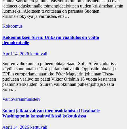
Hanna Sarkkinen ja muita vasemmistoliiton kansanedustajia ovat
jättäneet eduskunnalle toimenpidealoitteen uuden kriisimekanismin
luomiseksi. Aloitteen tavoitteena on parantaa Suomen
kriisinsietokykyä ja varmistaa, että…
Kokoomus
Kokoomuksen Sirén: Unkarin vaalitulos on voitto
demokratialle
April 14, 2026
kerttuvali
Suuren valiokunnan puheenjohtaja Saara-Sofia Sirén Unkarissa
käytiin sunnuntaina 12.4. parlamenttivaalit. Oppositiojohtaja ja
EPP:n europarlamentaarikko Péter Magyarin johtaman Tisza-
puolueen vaalivoitto päätti Viktor Orbánin 16 vuotta kestäneen
pääministerikauden. Suuren valiokunnan puheenjohtaja Saara-
Sofia…
Valtiovarainministeri
Suomi jatkaa vahvan tuen osoittamista Ukrainalle
Washingtonin kansainvälisissä kokouksissa
April 14, 2026
kerttuvali