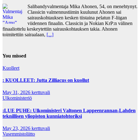
Salibandyvalmentaja Mika Ahonen, 54, on menehtynyt.
Classicin valmennustiimin kuulunut Ahonen sai
sairauskohtauksen kesken tiistaina pelatun F-liigan
viidennen finaalin. Classicin ja Nokian KrP:n välinen
finaaliottelu keskeytettiin sairauskohtauksen takia. Ahonen
toimitettiin sairaalaan,
[...]
You missed
Kuolleet
: KUOLLEET: Jutta Zilliacus on kuollut
May 31, 2026
kerttuvali
Ulkoministeriö
:LUE PUHE: Ulkoministeri Valtonen Lappeenrannan-Lahden
teknillisen yliopiston kunniatohtoriksi
May 23, 2026
kerttuvali
Vasemmistoliitto