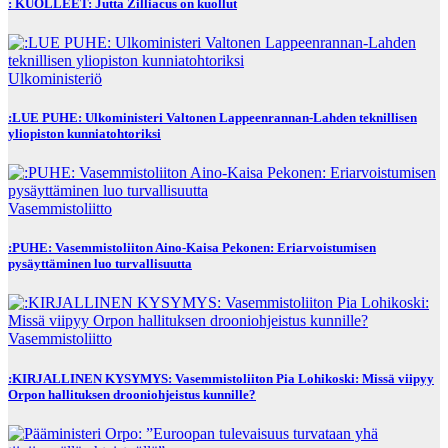
: KUOLLEET: Jutta Zilliacus on kuollut
Ulkoministeriö
:LUE PUHE: Ulkoministeri Valtonen Lappeenrannan-Lahden teknillisen
yliopiston kunniatohtoriksi
Vasemmistoliitto
:PUHE: Vasemmistoliiton Aino-Kaisa Pekonen: Eriarvoistumisen
pysäyttäminen luo turvallisuutta
Vasemmistoliitto
:KIRJALLINEN KYSYMYS: Vasemmistoliiton Pia Lohikoski: Missä viipyy
Orpon hallituksen drooniohjeistus kunnille?