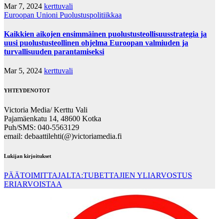
Mar 7, 2024
kerttuvali
Euroopan Unioni
Puolustuspolitiikkaa
Kaikkien aikojen ensimmäinen puolustusteollisuusstrategia ja
uusi puolustusteollinen ohjelma Euroopan valmiuden ja
turvallisuuden parantamiseksi
Mar 5, 2024
kerttuvali
YHTEYDENOTOT
Victoria Media/ Kerttu Vali
Pajamäenkatu 14, 48600 Kotka
Puh/SMS: 040-5563129
email: debaattilehti(@)victoriamedia.fi
Lukijan kirjoitukset
PÄÄTOIMITTAJALTA:TUBETTAJIEN YLIARVOSTUS
ERIARVOISTAA