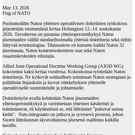
May 13, 2026
Flag of NATO
Puolustusliitto Naton yhteisen operatiivisen doktriinien työkokous
järjestetään ensimmäistä kertaa Helsingissä 12.-14. toukokuuta
2026. Tavoitteena on parantaa yhteisoperointikykyä Naton
jäsenmaiden välillä standardisoimalla yhteisiä doktriineja sekä niihin
liittyvää terminologiaa. Tilaisuuteen on kutsuttu kaikki Naton 32
jäsenmaata, Naton komentorakenteen osat sekä Naton
osaamiskeskusten edustajia.
Allied Joint Operational Doctrine Working Group (AJOD WG)
kokoontuu kaksi kertaa vuodessa. Kokouksissa työstetään Naton
doktriineja. Ne kytkevät sotilaallisen toiminnan Naton strategiaan ja
poliittisiin linjauksiin ja luovat viitekehyksen yhteiselle
operatiiviselle suunnittelulle ja johtamiselle.
Doktriinityön avulla kehitetään Naton jäsenmaiden
yhteisoperointikykyä ja varmistetaan yhteinen käsitteistö ja
toimintatavat, eli käytännössä se, että liittolaiset ”puhuvat samaa
kieltä”. Nato-integraatio on jatkuva ja syvenevä prosessi, johon
Suomi liittokunnan täysivaltaisena jäsenenä osallistuu kaikilla
tasoilla.