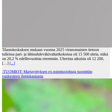
Tilastokeskuksen mukaan vuonna 2025 viranomaisten tietoon
tulleissa pari- ja lähisuhdeväkivaltarikoksissa oli 15 500 uhria, mikä
on 20,2 % edellisvuotista enemmän. Uhreista aikuisia oli 12 200,
[…]
[...]
:TUOMIOT: Marjayrityksen ex-toimitusjohtaja tuomittiin
vankeuteen ihmiskaupasta