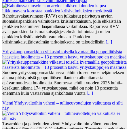
korostaa pankkien kriisivalmiuksien merkitystä
Rahoitusvakausvirasto (RVV) on julkaissut päivitetyn arvion
suomalaispankkien valmiudesta kriisinratkaisuun, jolla ehkäistään
pankkien kaatumisen laajamittaisia vaikutuksia. Raportissa RVV
avaa pankkien kriisinratkaisujärjestelmän toimintaa ja miten
pankkien kriisitilanteisiin varaudutaan. Pankkien
kriisinratkaisujärjestelmän tarkoituksena on taloudellisiin
[...]
Yrityskauppamarkkina vilkastui toisella kvartaalilla geopoliittisista
haasteista huolimatta – 13 prosentin kasvu yrityskauppojen määrässä
Suomen yrityskauppamarkkinassa nähtiin toisen vuosineljänneksen
aikana piristymistä geopoliittisen tilanteen aiheuttamasta
epävarmuudesta huolimatta. Suomessa tehtiin vuoden 2025 huhti–
kesäkuun aikana 174 yrityskauppaa, mikä on noin 13 prosenttia
enemmän kuin vastaavana ajankohtana vuotta
[...]
Vienti Yhdysvaltoihin väheni – tullineuvottelujen vaikutusta ei silti
näy
Tavaroiden ja palveluiden vienti Yhdysvaltoihin väheni vuoden
toisella neljänneksellä 10 % edellisvuotisesta. Tavaroita ja palveluita