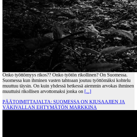
Onko työttömyys rikos?? Onko työtön rikollinen? On Suomessa.
Suomessa kun ihminen vasten tahtoaan joutuu työttömäksi kohtelu
muuttuu täysin. On kuin yhdessä hetkessä aiemmin arvokas ihminen
muuttuisi rikollisen arvottomaksi jonka on
[...]
PÄÄTOIMITTAJALTA: SUOMESSA ON KIUSAAJIEN JA
VÄKIVALLAN EHTYMÄTÖN MARKKINA