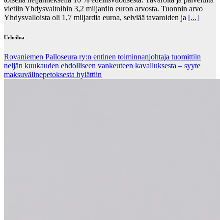
vietiin Yhdysvaltoihin 3,2 miljardin euron arvosta. Tuonnin arvo
Yhdysvalloista oli 1,7 miljardia euroa, selviää tavaroiden ja
[...]
Urheilua
Rovaniemen Palloseura ry:n entinen toiminnanjohtaja tuo­mit­tiin
neljän kuu­kau­den eh­dol­li­seen van­keu­teen ka­val­luk­ses­ta – syyte
mak­su­vä­li­ne­pe­tok­ses­ta hy­lät­tiin