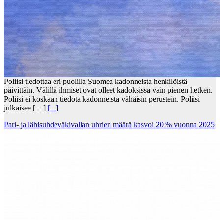
Poliisi tiedottaa eri puolilla Suomea kadonneista henkilöistä
päivittäin. Välillä ihmiset ovat olleet kadoksissa vain pienen hetken.
Poliisi ei koskaan tiedota kadonneista vähäisin perustein. Poliisi
julkaisee […]
[...]
Pari- ja lähisuhdeväkivallan uhrien määrä kasvoi 20 % vuonna 2025