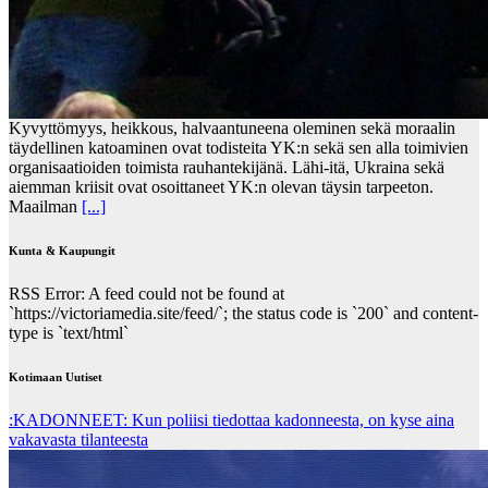
Kyvyttömyys, heikkous, halvaantuneena oleminen sekä moraalin
täydellinen katoaminen ovat todisteita YK:n sekä sen alla toimivien
organisaatioiden toimista rauhantekijänä. Lähi-itä, Ukraina sekä
aiemman kriisit ovat osoittaneet YK:n olevan täysin tarpeeton.
Maailman
[...]
Kunta & Kaupungit
RSS Error: A feed could not be found at
`https://victoriamedia.site/feed/`; the status code is `200` and content-
type is `text/html`
Kotimaan Uutiset
:KADONNEET: Kun poliisi tiedottaa kadonneesta, on kyse aina
vakavasta tilanteesta