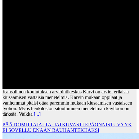
Kansallinen koulutuksen arviointikeskus Karvi on arvioi erilaisia
kiusaamisen vastaisia menetelmiä. Karvin mukaan oppilaat ja
vanhemmat pitäisi ottaa paremmin mukaan kiusaamisen vastaiseen
työhön. Myös henkilöstön sitoutuminen menetelmän käyttöön on
tärkeää. Vaikka
[...]
PÄÄTOIMITTAJALTA: JATKUVASTI EPÄONNISTUVA YK
EI SOVELLU ENÄÄN RAUHANTEKIJÄKSI