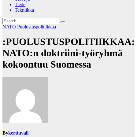
Tiede
Tekniikka
NATO
Puolustuspolitiikkaa
:PUOLUSTUSPOLITIIKKAA:
NATO:n doktriini-työryhmä
kokoontuu Suomessa
By
kerttuvali