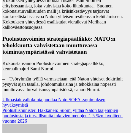
Kokouksen yhteydessä tuodaan lisäksi esiin Suomen
erityisosaamista, joka vahvistaa koko liittokuntaa. Suomen
kokonaisturvallisuuden malli ja kriisinkestävyys tarjoavat
konkreettista lisäarvoa Naton yhteisen resilienssin kehittämiseen.
Kokouksen yhteydessä osallistujat vierailevat Merihaan
kallioväestönsuojassa.
Puolustusvoimien strategiapäällikkö: NATO:n
tehokkuutta vahvistetaan muuttuvassa
toimintaympäristössä vahvistetaan
Kokousta isännöi Puolustusvoimien strategiapäällikkö,
kenraalimajuri Sami Nurmi.
– Työryhmän työllä varmistetaan, että Naton yhteiset doktriinit
pysyvät ajan tasalla, johdonmukaisina ja tehokkaina nopeasti
muuttuvassa turvallisuusympäristössä, sanoo Nurmi.
Post
Ulkoasiainvaliokunta puoltaa Nato SOFA -sopimuksen
hyväksymistä
navigation
Puolustusministeri Häkkänen: Suomi ylittää Naton laajempien
puolustusta ja turvallisuutta tukevien menojen 1,5 %:n tavoitteen
vuonna 2026