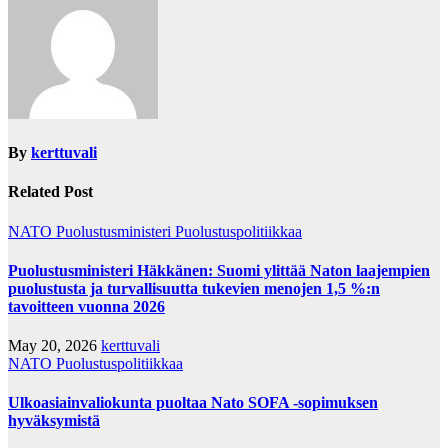
By
kerttuvali
Related Post
NATO
Puolustusministeri
Puolustuspolitiikkaa
Puolustusministeri Häkkänen: Suomi ylittää Naton laajempien
puolustusta ja turvallisuutta tukevien menojen 1,5 %:n
tavoitteen vuonna 2026
May 20, 2026
kerttuvali
NATO
Puolustuspolitiikkaa
Ulkoasiainvaliokunta puoltaa Nato SOFA -sopimuksen
hyväksymistä