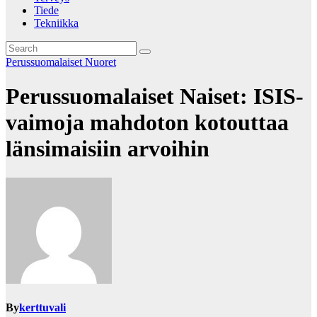
Tiede
Tekniikka
Perussuomalaiset Nuoret
Perussuomalaiset Naiset: ISIS-
vaimoja mahdoton kotouttaa
länsimaisiin arvoihin
By
kerttuvali