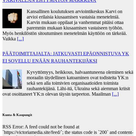
VÄKIVALLAN EHTYMÄTÖN MARKKINA
Kansallinen koulutuksen arviointikeskus Karvi on
arvioi erilaisia kiusaamisen vastaisia menetelmiä.
Karvin mukaan oppilaat ja vanhemmat pitäisi ottaa
paremmin mukaan kiusaamisen vastaiseen työhön.
Myös henkilöstön sitoutuminen menetelmän käyttöön on tärkeää.
Vaikka
[...]
PÄÄTOIMITTAJALTA: JATKUVASTI EPÄONNISTUVA YK
EI SOVELLU ENÄÄN RAUHANTEKIJÄKSI
Kyvyttömyys, heikkous, halvaantuneena oleminen sekä
moraalin täydellinen katoaminen ovat todisteita YK:n
sekä sen alla toimivien organisaatioiden toimista
rauhantekijänä. Lähi-itä, Ukraina sekä aiemman kriisit
ovat osoittaneet YK:n olevan täysin tarpeeton. Maailman
[...]
Kunta & Kaupungit
RSS Error: A feed could not be found at
`https://victoriamedia.site/feed/`; the status code is `200` and content-