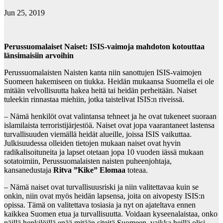
Jun 25, 2019
Perussuomalaiset Naiset: ISIS-vaimoja mahdoton kotouttaa
länsimaisiin arvoihin
Perussuomalaisten Naisten kanta niin sanottujen ISIS-vaimojen
Suomeen hakemiseen on tiukka. Heidän mukaansa Suomella ei ole
mitään velvollisuutta hakea heitä tai heidän perheitään. Naiset
tuleekin rinnastaa miehiin, jotka taistelivat ISIS:n riveissä.
– Nämä henkilöt ovat valintansa tehneet ja he ovat tukeneet suoraan
islamilaista terroristijärjestöä. Naiset ovat jopa vaarantaneet lastensa
turvallisuuden viemällä heidät alueille, joissa ISIS vaikuttaa.
Julkisuudessa olleiden tietojen mukaan naiset ovat hyvin
radikalisoituneita ja lapset otetaan jopa 10 vuoden iässä mukaan
sotatoimiin, Perussuomalaisten naisten puheenjohtaja,
kansanedustaja
Ritva ”Kike” Elomaa
toteaa.
– Nämä naiset ovat turvallisuusriski ja niin valitettavaa kuin se
onkin, niin ovat myös heidän lapsensa, joita on aivopesty ISIS:n
opissa. Tämä on valitettava tosiasia ja nyt on ajateltava ennen
kaikkea Suomen etua ja turvallisuutta. Voidaan kyseenalaistaa, onko
näillä henkilöillä enää mitään siteitä Suomeen, vaikka heillä olisi