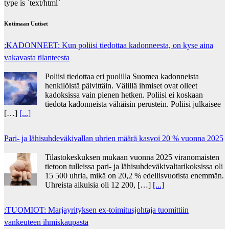
type is `text/html`
Kotimaan Uutiset
:KADONNEET: Kun poliisi tiedottaa kadonneesta, on kyse aina
vakavasta tilanteesta
Poliisi tiedottaa eri puolilla Suomea kadonneista
henkilöistä päivittäin. Välillä ihmiset ovat olleet
kadoksissa vain pienen hetken. Poliisi ei koskaan
tiedota kadonneista vähäisin perustein. Poliisi julkaisee
[…]
[...]
Pari- ja lähisuhdeväkivallan uhrien määrä kasvoi 20 % vuonna 2025
Tilastokeskuksen mukaan vuonna 2025 viranomaisten
tietoon tulleissa pari- ja lähisuhdeväkivaltarikoksissa oli
15 500 uhria, mikä on 20,2 % edellisvuotista enemmän.
Uhreista aikuisia oli 12 200, […]
[...]
:TUOMIOT: Marjayrityksen ex-toimitusjohtaja tuomittiin
vankeuteen ihmiskaupasta