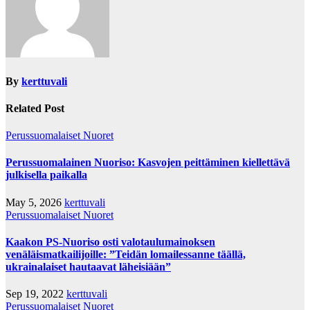
By
kerttuvali
Related Post
Perussuomalaiset Nuoret
Perussuomalainen Nuoriso: Kasvojen peittäminen kiellettävä
julkisella paikalla
May 5, 2026
kerttuvali
Perussuomalaiset Nuoret
Kaakon PS-Nuoriso osti valotaulumainoksen
venäläismatkailijoille: ”Teidän lomailessanne täällä,
ukrainalaiset hautaavat läheisiään”
Sep 19, 2022
kerttuvali
Perussuomalaiset Nuoret