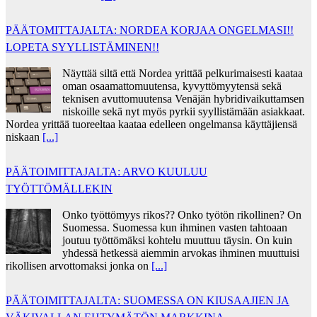
PÄÄTOMITTAJALTA: NORDEA KORJAA ONGELMASI!!
LOPETA SYYLLISTÄMINEN!!
Näyttää siltä että Nordea yrittää pelkurimaisesti kaataa
oman osaamattomuutensa, kyvyttömyytensä sekä
teknisen avuttomuutensa Venäjän hybridivaikuttamsen
niskoille sekä nyt myös pyrkii syyllistämään asiakkaat.
Nordea yrittää tuoreeltaa kaataa edelleen ongelmansa käyttäjiensä
niskaan
[...]
PÄÄTOIMITTAJALTA: ARVO KUULUU
TYÖTTÖMÄLLEKIN
Onko työttömyys rikos?? Onko työtön rikollinen? On
Suomessa. Suomessa kun ihminen vasten tahtoaan
joutuu työttömäksi kohtelu muuttuu täysin. On kuin
yhdessä hetkessä aiemmin arvokas ihminen muuttuisi
rikollisen arvottomaksi jonka on
[...]
PÄÄTOIMITTAJALTA: SUOMESSA ON KIUSAAJIEN JA