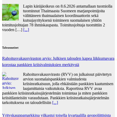
Lapin käräjäoikeus on 8.6.2026 antamallaan tuomiolla
tuominnut Thaimaasta Suomeen marjanpoimijoita
välittäneen thaimaalaisen koordinaattorin sekä
kutsujayrityksenä toimineen suomalaisen yhtiön
toimitusjohtajan 78 ihmiskaupasta. Toimitusjohtaja tuomittiin 2
vuoden […]
[...]
Talousuutiset
Rahoitusvakausviraston arvio: Julkisen talouden kapea liikkumavara
korostaa pankkien kriisivalmiuksien merkitystä
Rahoitusvakausvirasto (RVV) on julkaissut päivitetyn
arvion suomalaispankkien valmiudesta
kriisinratkaisuun, jolla ehkäistään pankkien kaatumisen
laajamittaisia vaikutuksia. Raportissa RVV avaa
pankkien kriisinratkaisujärjestelmän toimintaa ja miten pankkien
kriisitilanteisiin varaudutaan. Pankkien kriisinratkaisujärjestelmän
tarkoituksena on taloudellisiin
[...]
Yrityskauppamarkkina vilkastui toisella kvartaalilla geopoliittisista