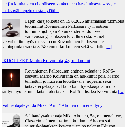
neljän kuu­kau­den eh­dol­li­seen van­keu­teen ka­val­luk­ses­ta – syyte
mak­su­vä­li­ne­pe­tok­ses­ta hy­lät­tiin
Lapin käräjäoikeus on 15.6.2026 antamallaan tuomiolla
tuominnut Rovaniemen Palloseura ry:n entisen
toiminnanjohtajan 4 kuukauden ehdolliseen
vankeusrangaistukseen kavalluksesta. Hänet
velvoitettiin myös maksamaan Rovaniemen Palloseuralle
vahingonkorvausta 8 740 euroa korkoineen sekä valtiolle
[...]
:KUOLLEET: Marko Koivuranta, 48, on kuollut
Rovaniemen Palloseuran entinen pelaaja ja RoPS-
kasvatti Marko Koivuranta on nukkunut pois. Marko
tunnettiin jo nuorena luotettavana, nopeana sekä
taitavana pelaajana. Hän aloitti hyökkääjänä, mutta
siirtyi myöhemmin laitapuolustajaksi. RoPS:n lisäksi Koivuranta
[...]
Valmentajalegenda Mika ”Amu” Ahonen on menehtynyt
Salibandyvalmentaja Mika Ahonen, 54, on menehtynyt.
Classicin valmennustiimin kuulunut Ahonen sai
sairauskohtauksen kesken tiistaina pelatun F-liigan