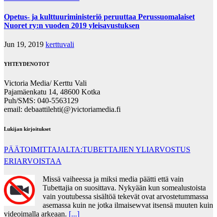
Opetus- ja kulttuuriministeriö peruuttaa Perussuomalaiset
Nuoret ry:n vuoden 2019 yleisavustuksen
Jun 19, 2019
kerttuvali
YHTEYDENOTOT
Victoria Media/ Kerttu Vali
Pajamäenkatu 14, 48600 Kotka
Puh/SMS: 040-5563129
email: debaattilehti(@)victoriamedia.fi
Lukijan kirjoitukset
PÄÄTOIMITTAJALTA:TUBETTAJIEN YLIARVOSTUS
ERIARVOISTAA
Missä vaiheessa ja miksi media päätti että vain
Tubettajia on suosittava. Nykyään kun somealustoista
vain youtubessa sisältöä tekevät ovat arvostetummassa
asemassa kuin ne jotka ilmaisewvat itsensä muuten kuin
videoimalla arkeaan.
[...]