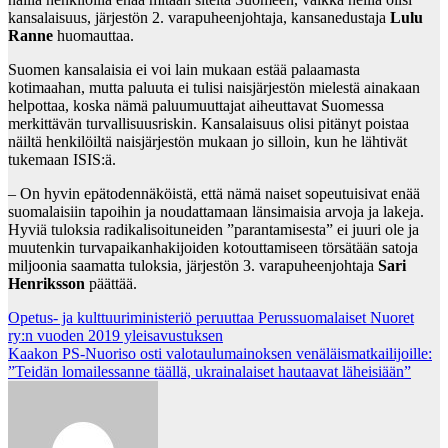
kansalaisuus, järjestön 2. varapuheenjohtaja, kansanedustaja
Lulu
Ranne
huomauttaa.
Suomen kansalaisia ei voi lain mukaan estää palaamasta
kotimaahan, mutta paluuta ei tulisi naisjärjestön mielestä ainakaan
helpottaa, koska nämä paluumuuttajat aiheuttavat Suomessa
merkittävän turvallisuusriskin. Kansalaisuus olisi pitänyt poistaa
näiltä henkilöiltä naisjärjestön mukaan jo silloin, kun he lähtivät
tukemaan ISIS:ä.
– On hyvin epätodennäköistä, että nämä naiset sopeutuisivat enää
suomalaisiin tapoihin ja noudattamaan länsimaisia arvoja ja lakeja.
Hyviä tuloksia radikalisoituneiden ”parantamisesta” ei juuri ole ja
muutenkin turvapaikanhakijoiden kotouttamiseen törsätään satoja
miljoonia saamatta tuloksia, järjestön 3. varapuheenjohtaja
Sari
Henriksson
päättää.
Post
Opetus- ja kulttuuriministeriö peruuttaa Perussuomalaiset Nuoret
ry:n vuoden 2019 yleisavustuksen
navigation
Kaakon PS-Nuoriso osti valotaulumainoksen venäläismatkailijoille:
”Teidän lomailessanne täällä, ukrainalaiset hautaavat läheisiään”