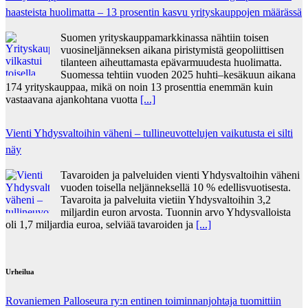
haasteista huolimatta – 13 prosentin kasvu yrityskauppojen määrässä
Suomen yrityskauppamarkkinassa nähtiin toisen
vuosineljänneksen aikana piristymistä geopoliittisen
tilanteen aiheuttamasta epävarmuudesta huolimatta.
Suomessa tehtiin vuoden 2025 huhti–kesäkuun aikana
174 yrityskauppaa, mikä on noin 13 prosenttia enemmän kuin
vastaavana ajankohtana vuotta
[...]
Vienti Yhdysvaltoihin väheni – tullineuvottelujen vaikutusta ei silti
näy
Tavaroiden ja palveluiden vienti Yhdysvaltoihin väheni
vuoden toisella neljänneksellä 10 % edellisvuotisesta.
Tavaroita ja palveluita vietiin Yhdysvaltoihin 3,2
miljardin euron arvosta. Tuonnin arvo Yhdysvalloista
oli 1,7 miljardia euroa, selviää tavaroiden ja
[...]
Urheilua
Rovaniemen Palloseura ry:n entinen toiminnanjohtaja tuo­mit­tiin