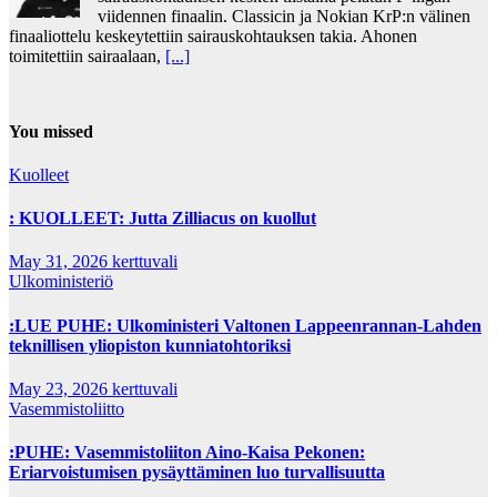
viidennen finaalin. Classicin ja Nokian KrP:n välinen
finaaliottelu keskeytettiin sairauskohtauksen takia. Ahonen
toimitettiin sairaalaan,
[...]
You missed
Kuolleet
: KUOLLEET: Jutta Zilliacus on kuollut
May 31, 2026
kerttuvali
Ulkoministeriö
:LUE PUHE: Ulkoministeri Valtonen Lappeenrannan-Lahden
teknillisen yliopiston kunniatohtoriksi
May 23, 2026
kerttuvali
Vasemmistoliitto
:PUHE: Vasemmistoliiton Aino-Kaisa Pekonen:
Eriarvoistumisen pysäyttäminen luo turvallisuutta