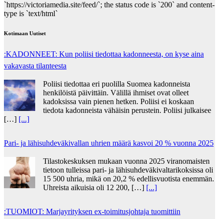
`https://victoriamedia.site/feed/`; the status code is `200` and content-
type is `text/html`
Kotimaan Uutiset
:KADONNEET: Kun poliisi tiedottaa kadonneesta, on kyse aina
vakavasta tilanteesta
Poliisi tiedottaa eri puolilla Suomea kadonneista
henkilöistä päivittäin. Välillä ihmiset ovat olleet
kadoksissa vain pienen hetken. Poliisi ei koskaan
tiedota kadonneista vähäisin perustein. Poliisi julkaisee
[…]
[...]
Pari- ja lähisuhdeväkivallan uhrien määrä kasvoi 20 % vuonna 2025
Tilastokeskuksen mukaan vuonna 2025 viranomaisten
tietoon tulleissa pari- ja lähisuhdeväkivaltarikoksissa oli
15 500 uhria, mikä on 20,2 % edellisvuotista enemmän.
Uhreista aikuisia oli 12 200, […]
[...]
:TUOMIOT: Marjayrityksen ex-toimitusjohtaja tuomittiin