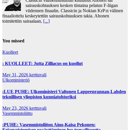
Classicin valmennustiimin kuulunut Ahonen sai
sairauskohtauksen kesken tiistaina pelatun F-liigan
viidennen finaalin. Classicin ja Nokian KrP:n välinen
finaaliottelu keskeytettiin sairauskohtauksen takia. Ahonen
toimitettiin sairaalaan,
[...]
You missed
Kuolleet
: KUOLLEET: Jutta Zilliacus on kuollut
May 31, 2026
kerttuvali
Ulkoministeriö
:LUE PUHE: Ulkoministeri Valtonen Lappeenrannan-Lahden
teknillisen yliopiston kunniatohtoriksi
May 23, 2026
kerttuvali
Vasemmistoliitto
:PUHE: Vasemmistoliiton Aino-Kaisa Pekonen:
Eriarvoistumisen pysäyttäminen luo turvallisuutta