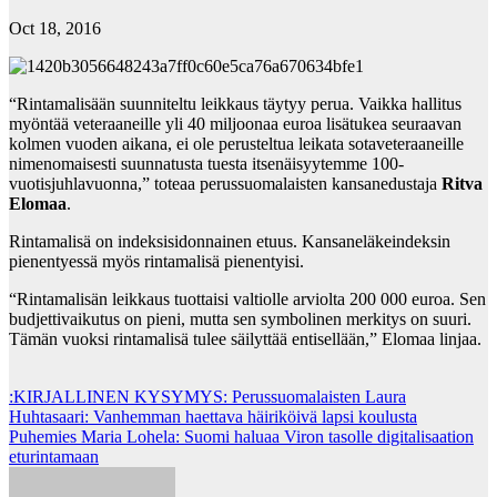
Oct 18, 2016
“Rintamalisään suunniteltu leikkaus täytyy perua. Vaikka hallitus
myöntää veteraaneille yli 40 miljoonaa euroa lisätukea seuraavan
kolmen vuoden aikana, ei ole perusteltua leikata sotaveteraaneille
nimenomaisesti suunnatusta tuesta itsenäisyytemme 100-
vuotisjuhlavuonna,” toteaa perussuomalaisten kansanedustaja
Ritva
Elomaa
.
Rintamalisä on indeksisidonnainen etuus. Kansaneläkeindeksin
pienentyessä myös rintamalisä pienentyisi.
“Rintamalisän leikkaus tuottaisi valtiolle arviolta 200 000 euroa. Sen
budjettivaikutus on pieni, mutta sen symbolinen merkitys on suuri.
Tämän vuoksi rintamalisä tulee säilyttää entisellään,” Elomaa linjaa.
Post
:KIRJALLINEN KYSYMYS: Perussuomalaisten Laura
Huhtasaari: Vanhemman haettava häiriköivä lapsi koulusta
navigation
Puhemies Maria Lohela: Suomi haluaa Viron tasolle digitalisaation
eturintamaan