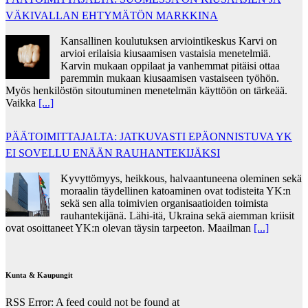
VÄKIVALLAN EHTYMÄTÖN MARKKINA
Kansallinen koulutuksen arviointikeskus Karvi on
arvioi erilaisia kiusaamisen vastaisia menetelmiä.
Karvin mukaan oppilaat ja vanhemmat pitäisi ottaa
paremmin mukaan kiusaamisen vastaiseen työhön.
Myös henkilöstön sitoutuminen menetelmän käyttöön on tärkeää.
Vaikka
[...]
PÄÄTOIMITTAJALTA: JATKUVASTI EPÄONNISTUVA YK
EI SOVELLU ENÄÄN RAUHANTEKIJÄKSI
Kyvyttömyys, heikkous, halvaantuneena oleminen sekä
moraalin täydellinen katoaminen ovat todisteita YK:n
sekä sen alla toimivien organisaatioiden toimista
rauhantekijänä. Lähi-itä, Ukraina sekä aiemman kriisit
ovat osoittaneet YK:n olevan täysin tarpeeton. Maailman
[...]
Kunta & Kaupungit
RSS Error: A feed could not be found at