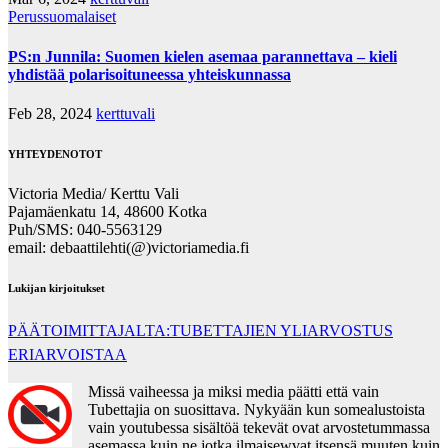
Perussuomalaiset
PS:n Junnila: Suomen kielen asemaa parannettava – kieli
yhdistää polarisoituneessa yhteiskunnassa
Feb 28, 2024
kerttuvali
YHTEYDENOTOT
Victoria Media/ Kerttu Vali
Pajamäenkatu 14, 48600 Kotka
Puh/SMS: 040-5563129
email: debaattilehti(@)victoriamedia.fi
Lukijan kirjoitukset
PÄÄTOIMITTAJALTA:TUBETTAJIEN YLIARVOSTUS
ERIARVOISTAA
Missä vaiheessa ja miksi media päätti että vain
Tubettajia on suosittava. Nykyään kun somealustoista
vain youtubessa sisältöä tekevät ovat arvostetummassa
asemassa kuin ne jotka ilmaisewvat itsensä muuten kuin