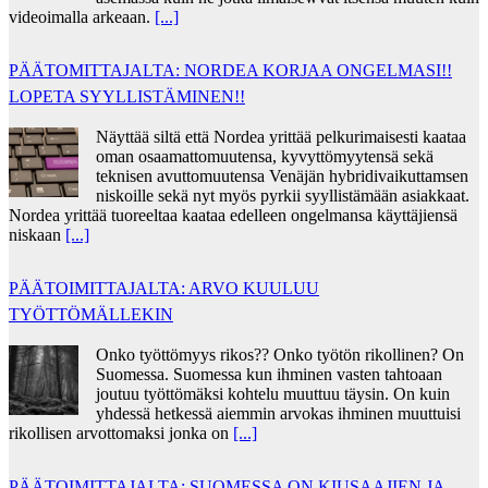
videoimalla arkeaan.
[...]
PÄÄTOMITTAJALTA: NORDEA KORJAA ONGELMASI!!
LOPETA SYYLLISTÄMINEN!!
Näyttää siltä että Nordea yrittää pelkurimaisesti kaataa
oman osaamattomuutensa, kyvyttömyytensä sekä
teknisen avuttomuutensa Venäjän hybridivaikuttamsen
niskoille sekä nyt myös pyrkii syyllistämään asiakkaat.
Nordea yrittää tuoreeltaa kaataa edelleen ongelmansa käyttäjiensä
niskaan
[...]
PÄÄTOIMITTAJALTA: ARVO KUULUU
TYÖTTÖMÄLLEKIN
Onko työttömyys rikos?? Onko työtön rikollinen? On
Suomessa. Suomessa kun ihminen vasten tahtoaan
joutuu työttömäksi kohtelu muuttuu täysin. On kuin
yhdessä hetkessä aiemmin arvokas ihminen muuttuisi
rikollisen arvottomaksi jonka on
[...]
PÄÄTOIMITTAJALTA: SUOMESSA ON KIUSAAJIEN JA