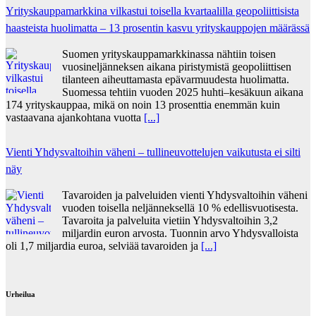
Yrityskauppamarkkina vilkastui toisella kvartaalilla geopoliittisista
haasteista huolimatta – 13 prosentin kasvu yrityskauppojen määrässä
Suomen yrityskauppamarkkinassa nähtiin toisen
vuosineljänneksen aikana piristymistä geopoliittisen
tilanteen aiheuttamasta epävarmuudesta huolimatta.
Suomessa tehtiin vuoden 2025 huhti–kesäkuun aikana
174 yrityskauppaa, mikä on noin 13 prosenttia enemmän kuin
vastaavana ajankohtana vuotta
[...]
Vienti Yhdysvaltoihin väheni – tullineuvottelujen vaikutusta ei silti
näy
Tavaroiden ja palveluiden vienti Yhdysvaltoihin väheni
vuoden toisella neljänneksellä 10 % edellisvuotisesta.
Tavaroita ja palveluita vietiin Yhdysvaltoihin 3,2
miljardin euron arvosta. Tuonnin arvo Yhdysvalloista
oli 1,7 miljardia euroa, selviää tavaroiden ja
[...]
Urheilua