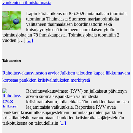
vankeuteen ihmiskaupasta
Lapin käräjäoikeus on 8.6.2026 antamallaan tuomiolla
tuominnut Thaimaasta Suomeen marjanpoimijoita
välittäneen thaimaalaisen koordinaattorin sekä
kutsujayrityksenä toimineen suomalaisen yhtiön
toimitusjohtajan 78 ihmiskaupasta. Toimitusjohtaja tuomittiin 2
vuoden […]
[...]
Talousuutiset
Rahoitusvakausviraston arvio: Julkisen talouden kapea liikkumavara
korostaa pankkien kriisivalmiuksien merkitystä
Rahoitusvakausvirasto (RVV) on julkaissut päivitetyn
arvion suomalaispankkien valmiudesta
kriisinratkaisuun, jolla ehkäistään pankkien kaatumisen
laajamittaisia vaikutuksia. Raportissa RVV avaa
pankkien kriisinratkaisujärjestelmän toimintaa ja miten pankkien
kriisitilanteisiin varaudutaan. Pankkien kriisinratkaisujärjestelmän
tarkoituksena on taloudellisiin
[...]