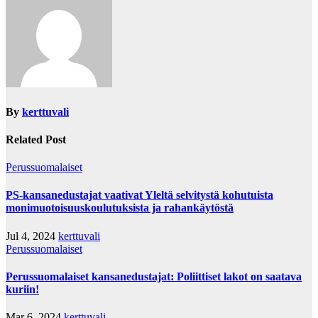
By
kerttuvali
Related Post
Perussuomalaiset
PS-kansanedustajat vaativat Yleltä selvitystä kohutuista
monimuotoisuuskoulutuksista ja rahankäytöstä
Jul 4, 2024
kerttuvali
Perussuomalaiset
Perussuomalaiset kansanedustajat: Poliittiset lakot on saatava
kuriin!
Mar 6, 2024
kerttuvali