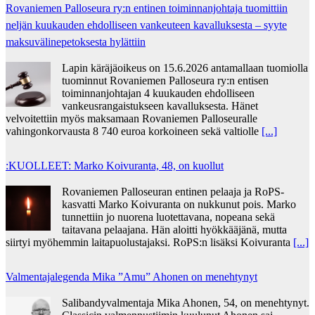
Rovaniemen Palloseura ry:n entinen toiminnanjohtaja tuo­mit­tiin
neljän kuu­kau­den eh­dol­li­seen van­keu­teen ka­val­luk­ses­ta – syyte
mak­su­vä­li­ne­pe­tok­ses­ta hy­lät­tiin
Lapin käräjäoikeus on 15.6.2026 antamallaan tuomiolla
tuominnut Rovaniemen Palloseura ry:n entisen
toiminnanjohtajan 4 kuukauden ehdolliseen
vankeusrangaistukseen kavalluksesta. Hänet
velvoitettiin myös maksamaan Rovaniemen Palloseuralle
vahingonkorvausta 8 740 euroa korkoineen sekä valtiolle
[...]
:KUOLLEET: Marko Koivuranta, 48, on kuollut
Rovaniemen Palloseuran entinen pelaaja ja RoPS-
kasvatti Marko Koivuranta on nukkunut pois. Marko
tunnettiin jo nuorena luotettavana, nopeana sekä
taitavana pelaajana. Hän aloitti hyökkääjänä, mutta
siirtyi myöhemmin laitapuolustajaksi. RoPS:n lisäksi Koivuranta
[...]
Valmentajalegenda Mika ”Amu” Ahonen on menehtynyt
Salibandyvalmentaja Mika Ahonen, 54, on menehtynyt.