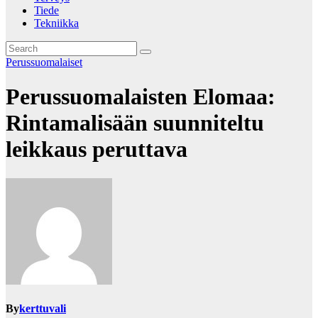
Tiede
Tekniikka
Perussuomalaiset
Perussuomalaisten Elomaa:
Rintamalisään suunniteltu
leikkaus peruttava
By
kerttuvali