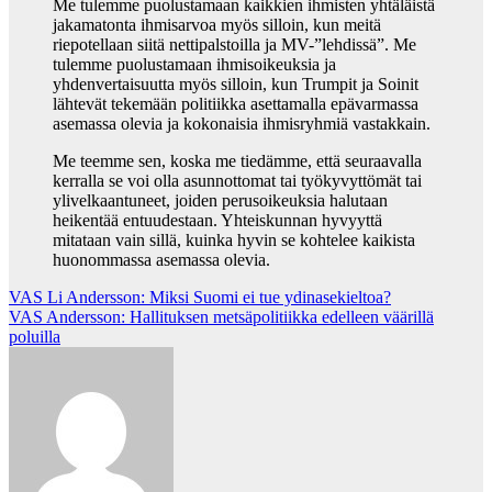
Me tulemme puolustamaan kaikkien ihmisten yhtäläistä
jakamatonta ihmisarvoa myös silloin, kun meitä
riepotellaan siitä nettipalstoilla ja MV-”lehdissä”. Me
tulemme puolustamaan ihmisoikeuksia ja
yhdenvertaisuutta myös silloin, kun Trumpit ja Soinit
lähtevät tekemään politiikka asettamalla epävarmassa
asemassa olevia ja kokonaisia ihmisryhmiä vastakkain.
Me teemme sen, koska me tiedämme, että seuraavalla
kerralla se voi olla asunnottomat tai työkyvyttömät tai
ylivelkaantuneet, joiden perusoikeuksia halutaan
heikentää entuudestaan. Yhteiskunnan hyvyyttä
mitataan vain sillä, kuinka hyvin se kohtelee kaikista
huonommassa asemassa olevia.
Post
VAS Li Andersson: Miksi Suomi ei tue ydinasekieltoa?
VAS Andersson: Hallituksen metsäpolitiikka edelleen väärillä
navigation
poluilla