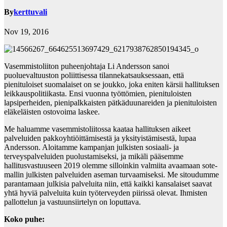
By
kerttuvali
Nov 19, 2016
Vasemmistoliiton puheenjohtaja Li Andersson sanoi
puoluevaltuuston poliittisessa tilannekatsauksessaan, että
pienituloiset suomalaiset on se joukko, joka eniten kärsii hallituksen
leikkauspolitiikasta. Ensi vuonna työttömien, pienituloisten
lapsiperheiden, pienipalkkaisten pätkäduunareiden ja pienituloisten
eläkeläisten ostovoima laskee.
Me haluamme vasemmistoliitossa kaataa hallituksen aikeet
palveluiden pakkoyhtiöittämisestä ja yksityistämisestä, lupaa
Andersson. Aloitamme kampanjan julkisten sosiaali- ja
terveyspalveluiden puolustamiseksi, ja mikäli pääsemme
hallitusvastuuseen 2019 olemme silloinkin valmiita avaamaan sote-
mallin julkisten palveluiden aseman turvaamiseksi. Me sitoudumme
parantamaan julkisia palveluita niin, että kaikki kansalaiset saavat
yhtä hyviä palveluita kuin työterveyden piirissä olevat. Ihmisten
pallottelun ja vastuunsiirtelyn on loputtava.
Koko puhe: