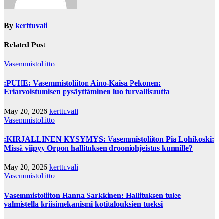
By
kerttuvali
Related Post
Vasemmistoliitto
:PUHE: Vasemmistoliiton Aino-Kaisa Pekonen:
Eriarvoistumisen pysäyttäminen luo turvallisuutta
May 20, 2026
kerttuvali
Vasemmistoliitto
:KIRJALLINEN KYSYMYS: Vasemmistoliiton Pia Lohikoski:
Missä viipyy Orpon hallituksen drooniohjeistus kunnille?
May 20, 2026
kerttuvali
Vasemmistoliitto
Vasemmistoliiton Hanna Sarkkinen: Hallituksen tulee
valmistella kriisimekanismi kotitalouksien tueksi