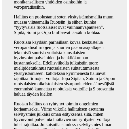
monikansallisten yhtiöiden osinkoihin ja
veroparatiiseihin.
Hallitus on puolustanut soten yksityistämismallia muun
muassa viittaamalla Ruotsiin, ja siihen kuinka
“tyytyväisiä ruotsalaiset ovat valinnanvapauteen”.
Sipilä, Soini ja Orpo bluffaavat tässäkin kohtaa.
Ruotsissa käydään parhaillaan kovaa keskustelua
veroparatiisifirmojen ja suurten pääomasijoittajien
tekemistä suurista voitoista kansalaisten
hyvinvointipalveluiden ja henkilökunnan
kustannuksella. Edellisviikolla julkaistiin tuore
mielipidetutkimus ruotsalaisten suhtautumisesta
yksityistämiseen: kahdeksan kymmenestä haluavat
rajoittaa firmojen voittoja. Jopa Sipilän, Soinin ja Orpon
ruotsalaisten oikeistolaisten sisarpuolueiden äänestäjistä
enemmistö kannattaa rajoituksia voitoille ja 9 prosenttia
haluaa täyden kiellon.
Ruotsin hallitus on ryhtynyt toimiin ongelmien
korjaamiseksi. Viime viikolla hallituksen asettama
selvitysmies julkaisi oman esityksensä siitä, miten
hyvinvointipalveluita tuottavien suuryritysten voittoja
tulisi rajoittaa. Julkaisutilaisuudessa selvitysmies Ilmar