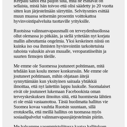
Reepalu sanoi että paljon siitä, mitä he esittävät on
sellaista, mistä hän toivoo että olisi säädetty jo 20 vuotta
sitten kun järjestelmään siirryttiin. Selvitysmies esittää
muun muassa seitsemän prosentin voittokattoa
hyvinvointipalveluita tuottaville yrityksille.
Ruotsissa valinnanvapausmalli on terveydenhuollossa
ollut olemassa jo pitkään, ja siellä yritetään nyt korjata
mallin aiheuttamia ongelmia. Yksi keskeinen niistä on
kuinka iso osa ihmisten hyvinvointiin tarkoitetuista
rahoista valuukin aivan muualle, veroparatiiseihin ja
suurten firmojen tileille.
Me emme ole Suomessa joutuneet pohtimaan, mitä
tehdään kun koulu menee konkurssiin. Me emme ole
joutuneet pohtimaan, mihin ohjataan äitejä
synnyttämään kun yksityinen sairaala yhtäkkiä
ilmoittaa, että nyt laitettiin lappu luukulle. Suomalaiset
eivät ole joutuneet lukemaan Facebookista oman
terveyskeskuksen ilmoitus siitä, että huomisesta lähtien
ei ole enää vastaanottoa. Tästä huolimatta hallitus vie
Suomea kovaa vauhtia Ruotsin suuntaan, sillä
erotuksella, että meillä hallitus on tuomassa myös
sosiaalipalvelut valinnanvapausjärjestelmän piiriin.
Me haluamme vasemmistoliitossa kaataa hallituksen