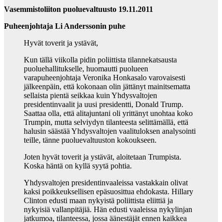
Vasemmistoliiton puoluevaltuusto 19.11.2011
Puheenjohtaja Li Anderssonin puhe
Hyvät toverit ja ystävät,
Kun tällä viikolla pidin poliittista tilannekatsausta
puoluehallitukselle, huomautti puolueen
varapuheenjohtaja Veronika Honkasalo varovaisesti
jälkeenpäin, että kokonaan olin jättänyt mainitsematta
sellaista pientä seikkaa kuin Yhdysvaltojen
presidentinvaalit ja uusi presidentti, Donald Trump.
Saattaa olla, että alitajuntani oli yrittänyt unohtaa koko
Trumpin, mutta selviydyn tilanteesta selittämällä, että
halusin säästää Yhdysvaltojen vaalituloksen analysointi
teille, tänne puoluevaltuuston kokoukseen.
Joten hyvät toverit ja ystävät, aloitetaan Trumpista.
Koska häntä on kyllä syytä pohtia.
Yhdysvaltojen presidentinvaaleissa vastakkain olivat
kaksi poikkeuksellisen epäsuosittua ehdokasta. Hillary
Clinton edusti maan nykyistä poliittista eliittiä ja
nykyisiä vallanpitäjiä. Hän edusti vaaleissa nykylinjan
jatkumoa, tilanteessa, jossa äänestäjät ennen kaikkea