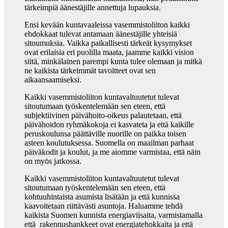
tärkeimpiä äänestäjille annettuja lupauksia.
Ensi kevään kuntavaaleissa vasemmistoliiton kaikki
ehdokkaat tulevat antamaan äänestäjille yhteisiä
sitoumuksia. Vaikka paikallisesti tärkeät kysymykset
ovat erilaisia eri puolilla maata, jaamme kaikki vision
siitä, minkälainen parempi kunta tulee olemaan ja mitkä
ne kaikista tärkeimmät tavoitteet ovat sen
aikaansaamiseksi.
Kaikki vasemmistoliiton kuntavaltuutetut tulevat
sitoutumaan työskentelemään sen eteen, että
subjektiivinen päivähoito-oikeus palautetaan, että
päivähoidon ryhmäkokoja ei kasvateta ja että kaikille
peruskoulunsa päättäville nuorille on paikka toisen
asteen koulutuksessa. Suomella on maailman parhaat
päiväkodit ja koulut, ja me aiomme varmistaa, että näin
on myös jatkossa.
Kaikki vasemmistoliiton kuntavaltuutetut tulevat
sitoutumaan työskentelemään sen eteen, että
kohtuuhintaista asumista lisätään ja että kunnissa
kaavoitetaan riittävästi asuntoja. Haluamme tehdä
kaikista Suomen kunnista energiaviisaita, varmistamalla
että rakennushankkeet ovat energiatehokkaita ja että