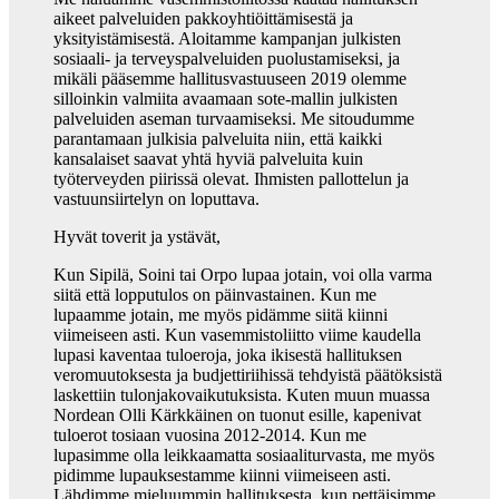
aikeet palveluiden pakkoyhtiöittämisestä ja
yksityistämisestä. Aloitamme kampanjan julkisten
sosiaali- ja terveyspalveluiden puolustamiseksi, ja
mikäli pääsemme hallitusvastuuseen 2019 olemme
silloinkin valmiita avaamaan sote-mallin julkisten
palveluiden aseman turvaamiseksi. Me sitoudumme
parantamaan julkisia palveluita niin, että kaikki
kansalaiset saavat yhtä hyviä palveluita kuin
työterveyden piirissä olevat. Ihmisten pallottelun ja
vastuunsiirtelyn on loputtava.
Hyvät toverit ja ystävät,
Kun Sipilä, Soini tai Orpo lupaa jotain, voi olla varma
siitä että lopputulos on päinvastainen. Kun me
lupaamme jotain, me myös pidämme siitä kiinni
viimeiseen asti. Kun vasemmistoliitto viime kaudella
lupasi kaventaa tuloeroja, joka ikisestä hallituksen
veromuutoksesta ja budjettiriihissä tehdyistä päätöksistä
laskettiin tulonjakovaikutuksista. Kuten muun muassa
Nordean Olli Kärkkäinen on tuonut esille, kapenivat
tuloerot tosiaan vuosina 2012-2014. Kun me
lupasimme olla leikkaamatta sosiaaliturvasta, me myös
pidimme lupauksestamme kiinni viimeiseen asti.
Lähdimme mieluummin hallituksesta, kun pettäisimme