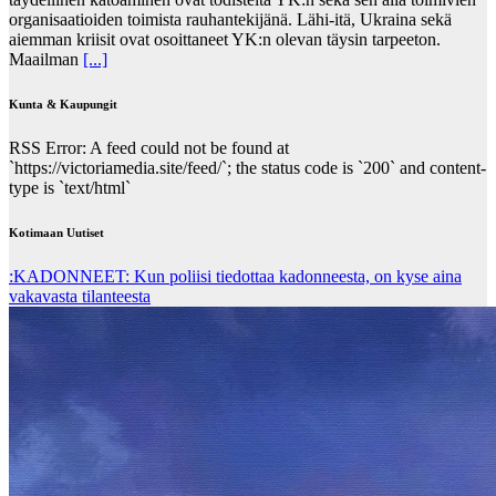
organisaatioiden toimista rauhantekijänä. Lähi-itä, Ukraina sekä
aiemman kriisit ovat osoittaneet YK:n olevan täysin tarpeeton.
Maailman
[...]
Kunta & Kaupungit
RSS Error: A feed could not be found at
`https://victoriamedia.site/feed/`; the status code is `200` and content-
type is `text/html`
Kotimaan Uutiset
:KADONNEET: Kun poliisi tiedottaa kadonneesta, on kyse aina
vakavasta tilanteesta