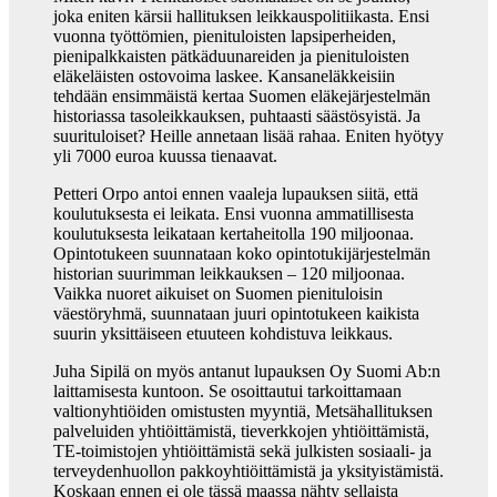
joka eniten kärsii hallituksen leikkauspolitiikasta. Ensi
vuonna työttömien, pienituloisten lapsiperheiden,
pienipalkkaisten pätkäduunareiden ja pienituloisten
eläkeläisten ostovoima laskee. Kansaneläkkeisiin
tehdään ensimmäistä kertaa Suomen eläkejärjestelmän
historiassa tasoleikkauksen, puhtaasti säästösyistä. Ja
suurituloiset? Heille annetaan lisää rahaa. Eniten hyötyy
yli 7000 euroa kuussa tienaavat.
Petteri Orpo antoi ennen vaaleja lupauksen siitä, että
koulutuksesta ei leikata. Ensi vuonna ammatillisesta
koulutuksesta leikataan kertaheitolla 190 miljoonaa.
Opintotukeen suunnataan koko opintotukijärjestelmän
historian suurimman leikkauksen – 120 miljoonaa.
Vaikka nuoret aikuiset on Suomen pienituloisin
väestöryhmä, suunnataan juuri opintotukeen kaikista
suurin yksittäiseen etuuteen kohdistuva leikkaus.
Juha Sipilä on myös antanut lupauksen Oy Suomi Ab:n
laittamisesta kuntoon. Se osoittautui tarkoittamaan
valtionyhtiöiden omistusten myyntiä, Metsähallituksen
palveluiden yhtiöittämistä, tieverkkojen yhtiöittämistä,
TE-toimistojen yhtiöittämistä sekä julkisten sosiaali- ja
terveydenhuollon pakkoyhtiöittämistä ja yksityistämistä.
Koskaan ennen ei ole tässä maassa nähty sellaista