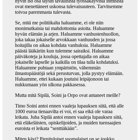
hyvin iso osa täysin tavallisista työssäkäyvistä ihmisistä
ovat menettäneet uskonsa tulevaisuuteen. Tarvitsemme
toivoa paremmasta tulevasta.
Se, mitä me politiikalta haluamme, ei ole niin
monimutkaisia tai mahdottomia asioita. Haluamme
hyvän elämän ja arjen. Haluamme vanhustenhuollon,
joka takaa jokaiselle arvokkaan vanhuuden ja jossa
hoitajilla on aikaa kohdata vanhuksia. Haluamme
päästä lääkäriin kun tulemme sairaiksi. Haluamme
päiväkoteja ja kouluja, jossa opettajalla on aikaa
jokaiselle lapselle ja kaikilla on tilaa tulla kohdatuksi.
Haluamme puhtaan ympäristön, vähemmän
ilmastopäästöjä sekä perusturvan, jolla pystyy elämään.
Haluamme, ettei kukaan joutuisi leipäjonoon tai
nukkumaan yön ulkona pakkasessa.
Mutta mitä Sipilä, Soini ja Orpo ovat antaneet meille?
Timo Soini antoi ennen vaaleja lupauksen siitä, että alle
1000 euroa tienaavilta ei voi, ei saa eikä ole varaa
leikata. Juha Sipilä antoi ennen vaaleja lupauksen siitä,
että eläkeläisten, opiskelijoiden, ja muiden tuensaajien
euroista ei leikata “senttiäkään”.
Miten kävi? Pienituloiset suomalaiset on se joukko,