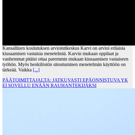
Kansallinen koulutuksen arviointikeskus Karvi on arvioi erilaisia
kiusaamisen vastaisia menetelmiä. Karvin mukaan oppilaat ja
vanhemmat pitäisi ottaa paremmin mukaan kiusaamisen vastaiseen
työhön. Myös henkilöstön sitoutuminen menetelmän käyttöön on
tärkeää. Vaikka
[...]
PÄÄTOIMITTAJALTA: JATKUVASTI EPÄONNISTUVA YK
EI SOVELLU ENÄÄN RAUHANTEKIJÄKSI