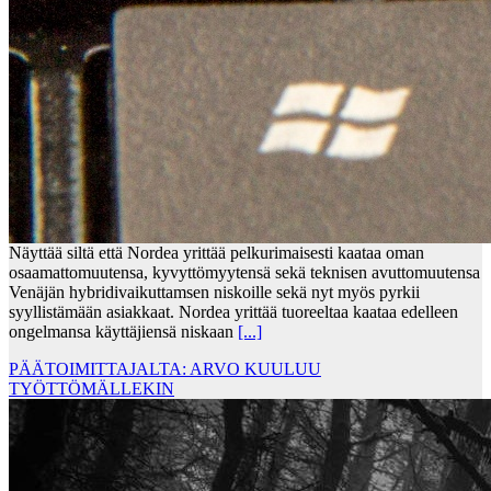
Näyttää siltä että Nordea yrittää pelkurimaisesti kaataa oman
osaamattomuutensa, kyvyttömyytensä sekä teknisen avuttomuutensa
Venäjän hybridivaikuttamsen niskoille sekä nyt myös pyrkii
syyllistämään asiakkaat. Nordea yrittää tuoreeltaa kaataa edelleen
ongelmansa käyttäjiensä niskaan
[...]
PÄÄTOIMITTAJALTA: ARVO KUULUU
TYÖTTÖMÄLLEKIN