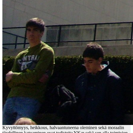
Kyvyttömyys, heikkous, halvaantuneena oleminen sekä moraalin
täydellinen katoaminen ovat todisteita YK:n sekä sen alla toimivien