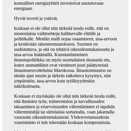
kunnalliset energiayhtiöt investoivat uusiutuvaan
energiaan.
Hyvät toverit ja ystävät,
koskaan ei ole ollut niin tärkeää tuoda esille, että on
monenlaisia vaihtoehtoja hallitsevalle eliitille ja
politiikalle. Meidän malli nojaa osaamiseen, tasa-arvoon
ja kestävään rakennemuutokseen. Suomen on
uudistuttava, ja sitä on tehtävä oikeudenmukaisuutta ja
tasa-arvoa lisäämällä. Kunnianhimoinen
ilmastopolitiikka on myös suomalaisen duunarin etu,
kuten ammattiliitot ovat viestineet juuri päättyneistä
ilmastoneuvotteluista Marokossa. Ilmastonmuutos on
tämän ajan suurin ja tärkein ratkottava kysymys, niin
ympäristön, tasa-arvon kuin työllisyydenkin
näkökulmasta.
Koskaan ei myöskään ole ollut niin tärkeää tuoda esille,
että ihmisten työn, toimeentulon ja turvallisuuden
takaaminen ja eriarvoisuuden vähentäminen ei tapahdu
vähemmistöjä tai siirtolaisia sortamalla, vaan jakamalla
vaurautta oikeudenmukaisesti. Yhdenvertaisuudesta
vasemmisto ei tule tekemään koskaan kompromissia.