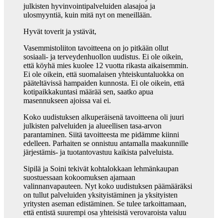
julkisten hyvinvointipalveluiden alasajoa ja
ulosmyyntiä, kuin mitä nyt on meneillään.
Hyvät toverit ja ystävät,
Vasemmistoliiton tavoitteena on jo pitkään ollut
sosiaali- ja terveydenhuollon uudistus. Ei ole oikein,
että köyhä mies kuolee 12 vuotta rikasta aikaisemmin.
Ei ole oikein, että suomalaisen yhteiskuntaluokka on
pääteltävissä hampaiden kunnosta. Ei ole oikein, että
kotipaikkakuntasi määrää sen, saatko apua
masennukseen ajoissa vai ei.
Koko uudistuksen alkuperäisenä tavoitteena oli juuri
julkisten palveluiden ja alueellisen tasa-arvon
parantaminen. Siitä tavoitteesta me pidämme kiinni
edelleen. Parhaiten se onnistuu antamalla maakunnille
järjestämis- ja tuotantovastuu kaikista palveluista.
Sipilä ja Soini tekivät kohtalokkaan lehmänkaupan
suostuessaan kokoomuksen ajamaan
valinnanvapauteen. Nyt koko uudistuksen päämääräksi
on tullut palveluiden yksityistäminen ja yksityisten
yritysten aseman edistäminen. Se tulee tarkoittamaan,
että entistä suurempi osa yhteisistä verovaroista valuu