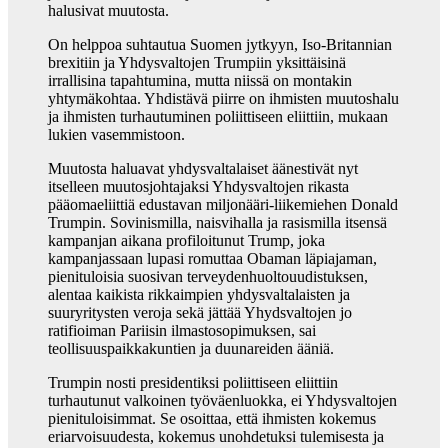
halusivat muutosta.
On helppoa suhtautua Suomen jytkyyn, Iso-Britannian
brexitiin ja Yhdysvaltojen Trumpiin yksittäisinä
irrallisina tapahtumina, mutta niissä on montakin
yhtymäkohtaa. Yhdistävä piirre on ihmisten muutoshalu
ja ihmisten turhautuminen poliittiseen eliittiin, mukaan
lukien vasemmistoon.
Muutosta haluavat yhdysvaltalaiset äänestivät nyt
itselleen muutosjohtajaksi Yhdysvaltojen rikasta
pääomaeliittiä edustavan miljonääri-liikemiehen Donald
Trumpin. Sovinismilla, naisvihalla ja rasismilla itsensä
kampanjan aikana profiloitunut Trump, joka
kampanjassaan lupasi romuttaa Obaman läpiajaman,
pienituloisia suosivan terveydenhuoltouudistuksen,
alentaa kaikista rikkaimpien yhdysvaltalaisten ja
suuryritysten veroja sekä jättää Yhydsvaltojen jo
ratifioiman Pariisin ilmastosopimuksen, sai
teollisuuspaikkakuntien ja duunareiden ääniä.
Trumpin nosti presidentiksi poliittiseen eliittiin
turhautunut valkoinen työväenluokka, ei Yhdysvaltojen
pienituloisimmat. Se osoittaa, että ihmisten kokemus
eriarvoisuudesta, kokemus unohdetuksi tulemisesta ja