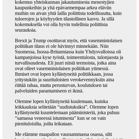
kokemus yhteiskunnan jakautumisesta menestyjien
kaupunkeihin ja yhä epävarmempaa arkea eläviin
muihin on aivan yhtä lailla poliittista todellisuutta, kuin
tuloerojen ja köyhyyden tilastollinen kasvu. Ja sillä
kokemuksella voi olla hyvin todellisia poliittisia
seurauksia.
Brexit ja Trump osoittavat myös, että vasemmistolaisen
politiikan tilaus ei ole hävinnyt minnekään. Niin
Suomessa, Isossa-Britanniassa kuin Yhdysvalloissa oli
kampanjoissa kyse työstä, toimeentulosta, tulonjaosta ja
turvallisuudesta. Eli juuri niistä teemoista, jotka aina
ovat olleet vasemmistolaisen politiikan ytimessä.
Ihmiset ovat lopen kyllästyneitä politiikkaan, jossa
yritystukiin ja suurituloisten verokevennyksiin aina
riittää rahaa, mutta perusturvan, koulutuksen tai
palveluiden parantamiseen ei ikinä.
Olemme lopen kyllästyneitä kuulemaan, kuinka
leikkauksia selitetään “uudistuksiksi”. Olemme lopen
kyllästyneitä kuuntelemaan pääministeriä, joka puhuu
“samassa veneessä istumisesta” kun se on vain
pienituloisilta, joilta leikataan.
Me elämme maapallon vauraammassa osassa, silti