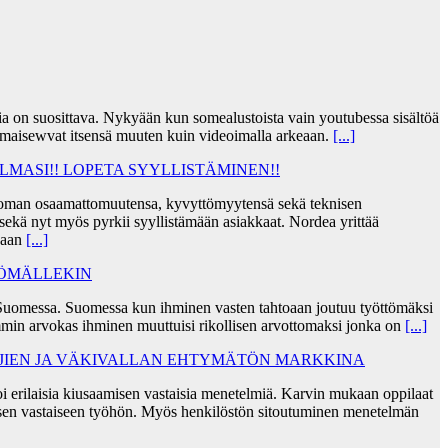
jia on suosittava. Nykyään kun somealustoista vain youtubessa sisältöä
lmaisewvat itsensä muuten kuin videoimalla arkeaan.
[...]
MASI!! LOPETA SYYLLISTÄMINEN!!
taa oman osaamattomuutensa, kyvyttömyytensä sekä teknisen
ekä nyt myös pyrkii syyllistämään asiakkaat. Nordea yrittää
skaan
[...]
TÖMÄLLEKIN
Suomessa. Suomessa kun ihminen vasten tahtoaan joutuu työttömäksi
min arvokas ihminen muuttuisi rikollisen arvottomaksi jonka on
[...]
AJIEN JA VÄKIVALLAN EHTYMÄTÖN MARKKINA
i erilaisia kiusaamisen vastaisia menetelmiä. Karvin mukaan oppilaat
sen vastaiseen työhön. Myös henkilöstön sitoutuminen menetelmän