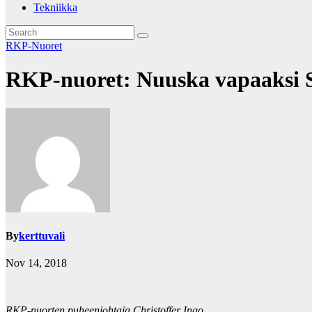
Tekniikka
RKP-Nuoret
RKP-nuoret: Nuuska vapaaksi 
By
kerttuvali
Nov 14, 2018
RKP-nuorten puheenjohtaja Christoffer Ingo