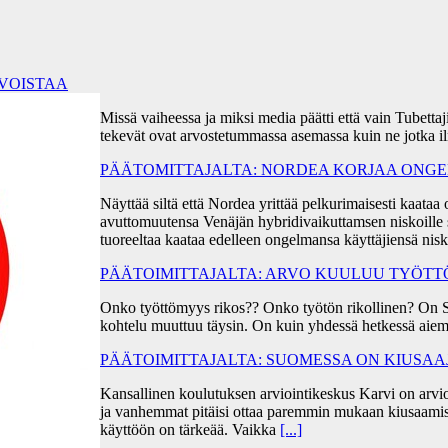
RVOISTAA
Missä vaiheessa ja miksi media päätti että vain Tubetta
tekevät ovat arvostetummassa asemassa kuin ne jotka i
PÄÄTOMITTAJALTA: NORDEA KORJAA ONGEL
Näyttää siltä että Nordea yrittää pelkurimaisesti kaa
avuttomuutensa Venäjän hybridivaikuttamsen niskoille s
tuoreeltaa kaataa edelleen ongelmansa käyttäjiensä ni
PÄÄTOIMITTAJALTA: ARVO KUULUU TYÖT
Onko työttömyys rikos?? Onko työtön rikollinen? On 
kohtelu muuttuu täysin. On kuin yhdessä hetkessä aiem
PÄÄTOIMITTAJALTA: SUOMESSA ON KIUSA
Kansallinen koulutuksen arviointikeskus Karvi on arvio
ja vanhemmat pitäisi ottaa paremmin mukaan kiusaami
käyttöön on tärkeää. Vaikka
[...]