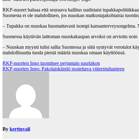
RKP-nuoret haluaa että seuraava hallitus uudistaisi tupakkapolitiikk
Suomesta ei ole mahdollinen, jos nuuskan matkustajakohtaisia tuontiraj
– Tupakka on nuuskaa huomattavasti isompi kansanterveysongelma. Nuu
Suomessa käytävän laittoman nuuskakaupan arvoksi on arvioitu noin 50 
– Nuuskan myynti tulisi sallia Suomessa ja siitä syntyvät verotulot k
mahdollisuutta tuoda pieniä määriä nuuskaa omaan käyttöönsä.
Post
RKP-nuorten Ingo tuomitsee perjantain suurlakon
RKP-nuorten Ingo: Pakolaiskiintiö nostettava viiteentuhanteen
navigation
By
kerttuvali