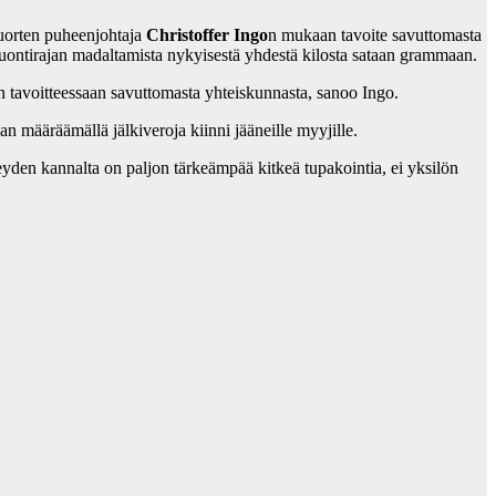
nuorten puheenjohtaja
Christoffer Ingo
n mukaan tavoite savuttomasta
 tuontirajan madaltamista nykyisestä yhdestä kilosta sataan grammaan.
 tavoitteessaan savuttomasta yhteiskunnasta, sanoo Ingo.
 määräämällä jälkiveroja kiinni jääneille myyjille.
eyden kannalta on paljon tärkeämpää kitkeä tupakointia, ei yksilön