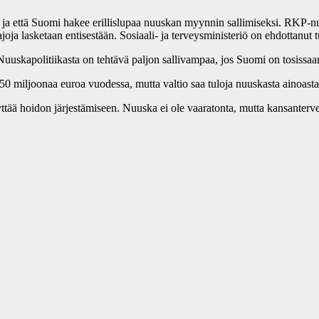
aa ja että Suomi hakee erillislupaa nuuskan myynnin sallimiseksi. RKP-
oja lasketaan entisestään. Sosiaali- ja terveysministeriö on ehdottanut
skapolitiikasta on tehtävä paljon sallivampaa, jos Suomi on tosissaan
miljoonaa euroa vuodessa, mutta valtio saa tuloja nuuskasta ainoastaan
äyttää hoidon järjestämiseen. Nuuska ei ole vaaratonta, mutta kansanterv