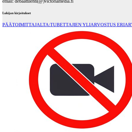
email: debaattilehti(@)victoriamedia.fi
Lukijan kirjoitukset
PÄÄTOIMITTAJALTA:TUBETTAJIEN YLIARVOSTUS ERIA