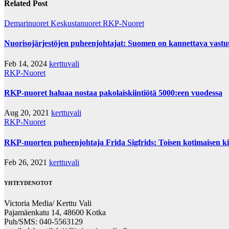
Related Post
Demarinuoret
Keskustanuoret
RKP-Nuoret
Nuorisojärjestöjen puheenjohtajat: Suomen on kannettava vastuu
Feb 14, 2024
kerttuvali
RKP-Nuoret
RKP-nuoret haluaa nostaa pakolaiskiintiötä 5000:een vuodessa
Aug 20, 2021
kerttuvali
RKP-Nuoret
RKP-nuorten puheenjohtaja Frida Sigfrids: Toisen kotimaisen kie
Feb 26, 2021
kerttuvali
YHTEYDENOTOT
Victoria Media/ Kerttu Vali
Pajamäenkatu 14, 48600 Kotka
Puh/SMS: 040-5563129