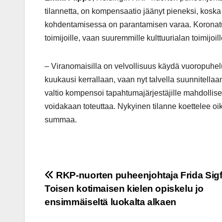
tilannetta, on kompensaatio jäänyt pieneksi, koska
kohdentamisessa on parantamisen varaa. Koronatuet
toimijoille, vaan suuremmille kulttuurialan toimijoill
– Viranomaisilla on velvollisuus käydä vuoropuhelua
kuukausi kerrallaan, vaan nyt talvella suunnitell
valtio kompensoi tapahtumajärjestäjille mahdollise
voidakaan toteuttaa. Nykyinen tilanne koettelee oike
summaa.
Post
RKP-nuorten puheenjohtaja Frida Sigf
Toisen kotimaisen kielen opiskelu jo
navigation
ensimmäiseltä luokalta alkaen