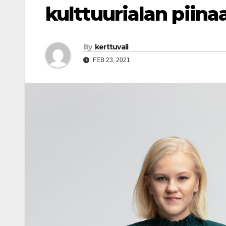
kulttuurialan piin
By
kerttuvali
FEB 23, 2021