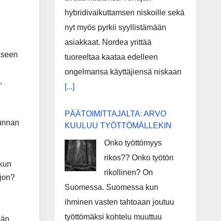
hybridivaikuttamsen niskoille sekä
nyt myös pyrkii syyllistämään
asiakkaat. Nordea yrittää
akseen
tuoreeltaa kaataa edelleen
ongelmansa käyttäjiensä niskaan
,
[...]
PÄÄTOIMITTAJALTA: ARVO
kunnan
KUULUU TYÖTTÖMÄLLEKIN
.
Onko työttömyys
rikos?? Onko työtön
 kun
rikollinen? On
ljon?
Suomessa. Suomessa kun
ihminen vasten tahtoaan joutuu
työttömäksi kohtelu muuttuu
ään