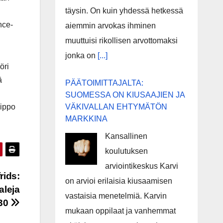
täysin. On kuin yhdessä hetkessä
nce-
aiemmin arvokas ihminen
muuttuisi rikollisen arvottomaksi
jonka on
[...]
öri
ä
PÄÄTOIMITTAJALTA:
SUOMESSA ON KIUSAAJIEN JA
VÄKIVALLAN EHTYMÄTÖN
iippo
MARKKINA
Kansallinen
koulutuksen
arviointikeskus Karvi
rids:
on arvioi erilaisia kiusaamisen
aleja
vastaisia menetelmiä. Karvin
30
mukaan oppilaat ja vanhemmat