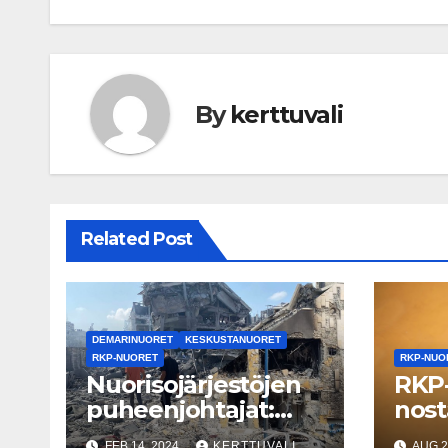
By
kerttuvali
Related Post
DEMARINUORET
KESKUSTANUORET
RKP-NUORET
RKP-NUO
Nuorisojärjestöjen
RKP-
puheenjohtajat:
nost
Suomen on
pako
FEB 14, 2024
KERTTUVALI
AUG 2