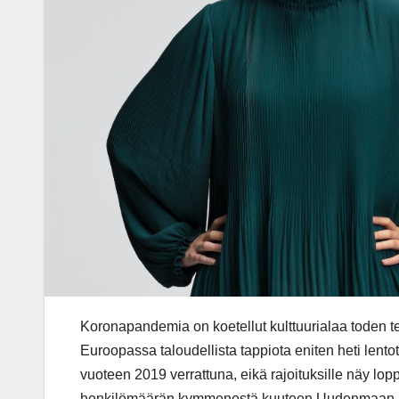
Koronapandemia on koetellut kulttuurialaa toden t
Euroopassa taloudellista tappiota eniten heti lent
vuoteen 2019 verrattuna, eikä rajoituksille näy lop
henkilömäärän kymmenestä kuuteen Uudenmaan aluee