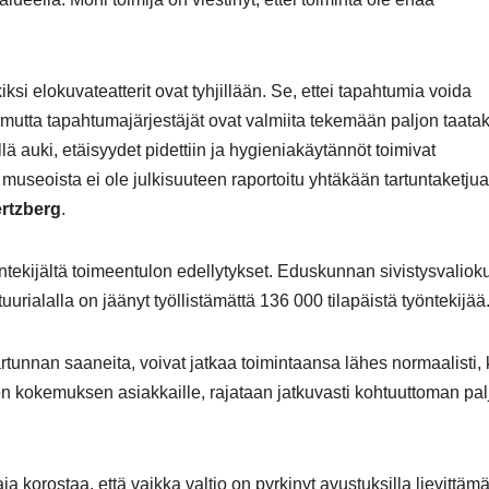
ksi elokuvateatterit ovat tyhjillään. Se, ettei tapahtumia voida
, mutta tapahtumajärjestäjät ovat valmiita tekemään paljon taat
llä auki, etäisyydet pidettiin ja hygieniakäytännöt toimivat
ai museoista ei ole julkisuuteen raportoitu yhtäkään tartuntaketjua
rtzberg
.
yöntekijältä toimeentulon edellytykset. Eduskunnan sivistysvalio
ialalla on jäänyt työllistämättä 136 000 tilapäistä työntekijää
tartunnan saaneita, voivat jatkaa toimintaansa lähes normaalisti,
sen kokemuksen asiakkaille, rajataan jatkuvasti kohtuuttoman pa
 korostaa, että vaikka valtio on pyrkinyt avustuksilla lievittäm