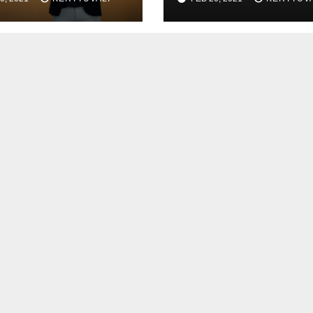
:een vuodessa
kotimaisen kiel
opiskelu jo
ensimmäiseltä
luokalta alkaen