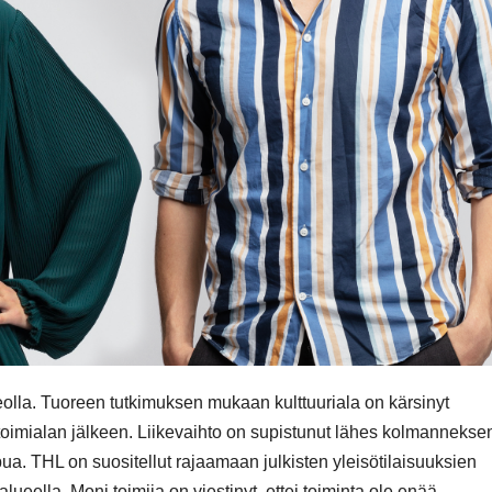
eolla. Tuoreen tutkimuksen mukaan kulttuuriala on kärsinyt
otoimialan jälkeen. Liikevaihto on supistunut lähes kolmannekse
pua. THL on suositellut rajaamaan julkisten yleisötilaisuuksien
lla. Moni toimija on viestinyt, ettei toiminta ole enää