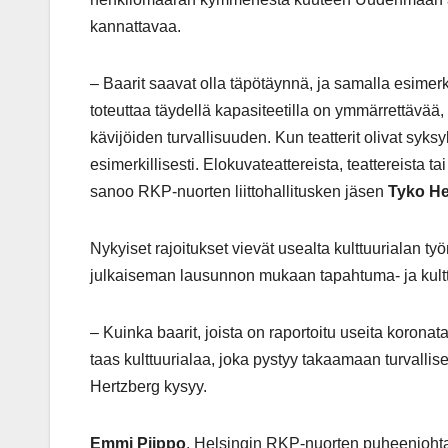
kannattavaa.
– Baarit saavat olla täpötäynnä, ja samalla esimerki
toteuttaa täydellä kapasiteetilla on ymmärrettävää
kävijöiden turvallisuuden. Kun teatterit olivat syksy
esimerkillisesti. Elokuvateattereista, teattereista t
sanoo RKP-nuorten liittohallitusken jäsen
Tyko He
Nykyiset rajoitukset vievät usealta kulttuurialan t
julkaiseman lausunnon mukaan tapahtuma- ja kulttuur
– Kuinka baarit, joista on raportoitu useita korona
taas kulttuurialaa, joka pystyy takaamaan turvalli
Hertzberg kysyy.
Emmi Piippo
, Helsingin RKP-nuorten puheenjohtaja