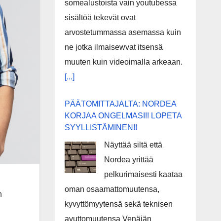
somealustoista vain youtubessa
sisältöä tekevät ovat
arvostetummassa asemassa kuin
ne jotka ilmaisewvat itsensä
muuten kuin videoimalla arkeaan.
[...]
PÄÄTOMITTAJALTA: NORDEA
KORJAA ONGELMASI!! LOPETA
SYYLLISTÄMINEN!!
Näyttää siltä että
Nordea yrittää
pelkurimaisesti kaataa
oman osaamattomuutensa,
n
kyvyttömyytensä sekä teknisen
avuttomuutensa Venäjän