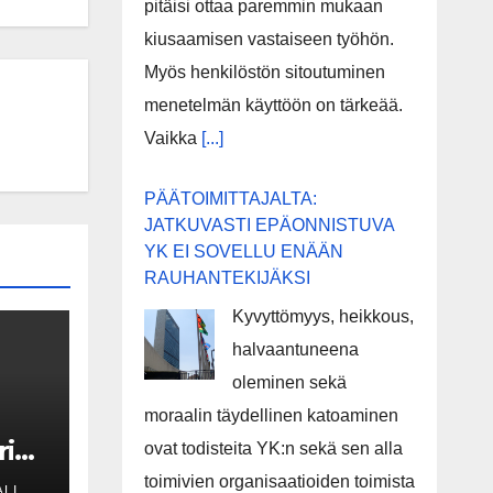
pitäisi ottaa paremmin mukaan
kiusaamisen vastaiseen työhön.
Myös henkilöstön sitoutuminen
menetelmän käyttöön on tärkeää.
Vaikka
[...]
PÄÄTOIMITTAJALTA:
JATKUVASTI EPÄONNISTUVA
YK EI SOVELLU ENÄÄN
RAUHANTEKIJÄKSI
Kyvyttömyys, heikkous,
halvaantuneena
oleminen sekä
moraalin täydellinen katoaminen
rida
ovat todisteita YK:n sekä sen alla
toimivien organisaatioiden toimista
LI