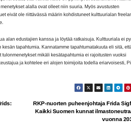
 menetykset alalla ovat olleet niin suuria. Myös avustusten
 eivät ole riittävässä määrin kohdistuneet kulttuurialan freela
e.
 alan edustajien kanssa ja löytää ratkaisuja. Kulttuuriala ei py
aan kesän tapahtumia. Kannatamme tapahtumatakuuta eli sitä, ett
t tulonmenetykset mikäli kesätapahtumia ei rajoitusten vuoksi
ustajua ja kohtelee eri alojen toimijoita todella eriarvoisesti, P
rids:
RKP-nuorten puheenjohtaja Frida Sigf
Kaikki Suomen kunnat ilmastoneutra
vuonna 20