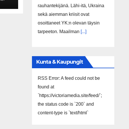
en
rauhantekijänä. Lähi-itä, Ukraina
sekä aiemman kriisit ovat
osoittaneet YK:n olevan täysin
tarpeeton. Maailman
[...]
Kunta & Kaupungit
RSS Error: A feed could not be
found at
`https://victoriamedia.site/feed/`;
the status code is `200` and
content-type is `text/html`