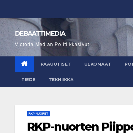
Skip
to
content
DEBAATTIMEDIA
Victoria Median Politiikkasivut
PÄÄUUTISET
ULKOMAAT
POL
TIEDE
TEKNIIKKA
RKP-NUORET
RKP-nuorten Piippo