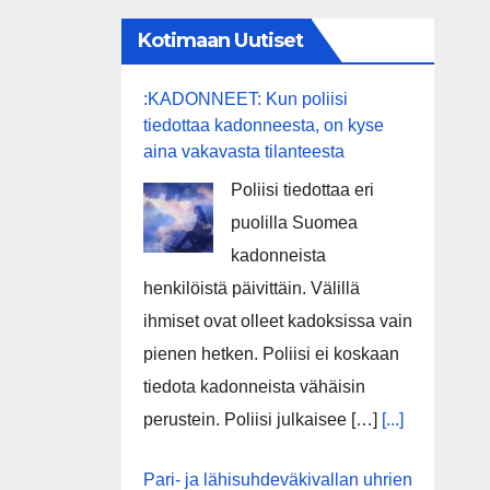
Kotimaan Uutiset
:KADONNEET: Kun poliisi
tiedottaa kadonneesta, on kyse
aina vakavasta tilanteesta
Poliisi tiedottaa eri
puolilla Suomea
kadonneista
henkilöistä päivittäin. Välillä
ihmiset ovat olleet kadoksissa vain
pienen hetken. Poliisi ei koskaan
tiedota kadonneista vähäisin
perustein. Poliisi julkaisee […]
[...]
Pari- ja lähisuhdeväkivallan uhrien