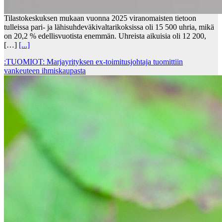
Tilastokeskuksen mukaan vuonna 2025 viranomaisten tietoon
tulleissa pari- ja lähisuhdeväkivaltarikoksissa oli 15 500 uhria, mikä
on 20,2 % edellisvuotista enemmän. Uhreista aikuisia oli 12 200,
[…]
[...]
:TUOMIOT: Marjayrityksen ex-toimitusjohtaja tuomittiin
vankeuteen ihmiskaupasta