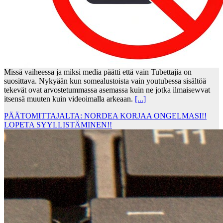
Missä vaiheessa ja miksi media päätti että vain Tubettajia on
suosittava. Nykyään kun somealustoista vain youtubessa sisältöä
tekevät ovat arvostetummassa asemassa kuin ne jotka ilmaisewvat
itsensä muuten kuin videoimalla arkeaan.
[...]
PÄÄTOMITTAJALTA: NORDEA KORJAA ONGELMASI!!
LOPETA SYYLLISTÄMINEN!!