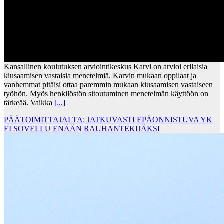
Kansallinen koulutuksen arviointikeskus Karvi on arvioi erilaisia
kiusaamisen vastaisia menetelmiä. Karvin mukaan oppilaat ja
vanhemmat pitäisi ottaa paremmin mukaan kiusaamisen vastaiseen
työhön. Myös henkilöstön sitoutuminen menetelmän käyttöön on
tärkeää. Vaikka
[...]
PÄÄTOIMITTAJALTA: JATKUVASTI EPÄONNISTUVA YK
EI SOVELLU ENÄÄN RAUHANTEKIJÄKSI