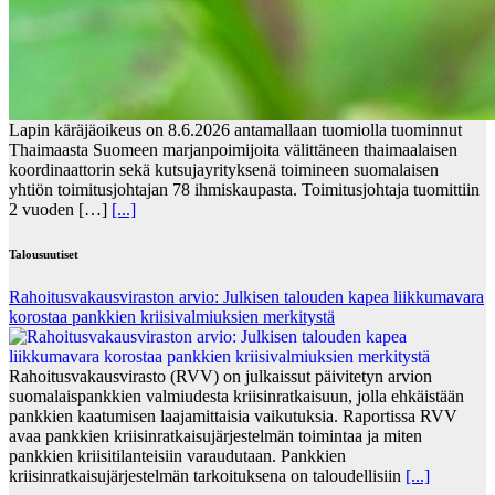
Lapin käräjäoikeus on 8.6.2026 antamallaan tuomiolla tuominnut
Thaimaasta Suomeen marjanpoimijoita välittäneen thaimaalaisen
koordinaattorin sekä kutsujayrityksenä toimineen suomalaisen
yhtiön toimitusjohtajan 78 ihmiskaupasta. Toimitusjohtaja tuomittiin
2 vuoden […]
[...]
Talousuutiset
Rahoitusvakausviraston arvio: Julkisen talouden kapea liikkumavara
korostaa pankkien kriisivalmiuksien merkitystä
Rahoitusvakausvirasto (RVV) on julkaissut päivitetyn arvion
suomalaispankkien valmiudesta kriisinratkaisuun, jolla ehkäistään
pankkien kaatumisen laajamittaisia vaikutuksia. Raportissa RVV
avaa pankkien kriisinratkaisujärjestelmän toimintaa ja miten
pankkien kriisitilanteisiin varaudutaan. Pankkien
kriisinratkaisujärjestelmän tarkoituksena on taloudellisiin
[...]