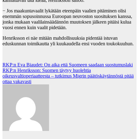
kannattavan tätä ideaa, Henriksson sanoo.
− Jos maakuntavaalit lykätään eteenpäin vaalien pitäminen olisi
enemmän sopusoinnussa Euroopan neuvoston suosituksen kanssa,
jonka mukaan vaalilainsäädännön muutoksen jälkeen pitäisi kulua
vuosi ennen kuin vaalit pidetään.
Henriksson ei näe mitään mahdollisuuksia pidentää istuvan
eduskunnan toimikautta yli kuukaudella ensi vuoden toukokuuhun.
Post
RKP:n Eva Biaudet: On aika että Suomeen saadaan suostumuslaki
RKP:n Henriksson: Suomen täytyy huolehtia
navigation
oikeusvaltioperiaatteesta – tutkimus Migrin päätöskäytännöstä pitää
ottaa vakavasti