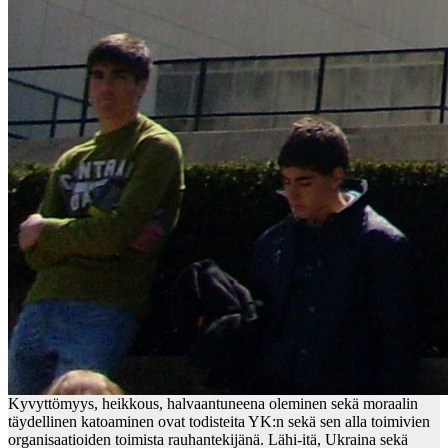
Kyvyttömyys, heikkous, halvaantuneena oleminen sekä moraalin
täydellinen katoaminen ovat todisteita YK:n sekä sen alla toimivien
organisaatioiden toimista rauhantekijänä. Lähi-itä, Ukraina sekä