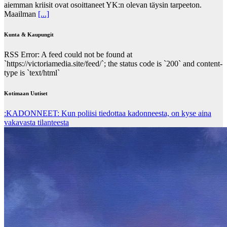
aiemman kriisit ovat osoittaneet YK:n olevan täysin tarpeeton.
Maailman
[...]
Kunta & Kaupungit
RSS Error: A feed could not be found at
`https://victoriamedia.site/feed/`; the status code is `200` and content-
type is `text/html`
Kotimaan Uutiset
:KADONNEET: Kun poliisi tiedottaa kadonneesta, on kyse aina
vakavasta tilanteesta