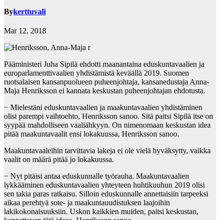
By
kerttuvali
Mar 12, 2018
Pääministeri Juha Sipilä ehdotti maanantaina eduskuntavaalien ja
europarlamenttivaalien yhdistämistä keväällä 2019. Suomen
ruotsalaisen kansanpuolueen puheenjohtaja, kansanedustaja Anna-
Maja Henriksson ei kannata keskustan puheenjohtajan ehdotusta.
− Mielestäni eduskuntavaalien ja maakuntavaalien yhdistäminen
olisi parempi vaihtoehto, Henriksson sanoo. Sitä paitsi Sipilä itse on
syypää mahdolliseen vaaliähkyyn. On nimenomaan keskustan idea
pitää maakuntavaalit ensi lokakuussa, Henriksson sanoo.
Maakuntavaaleihin tarvittavia lakeja ei ole vielä hyväksytty, vaikka
vaalit on määrä pitää jo lokakuussa.
− Nyt pitäisi antaa eduskunnalle työrauha. Maakuntavaalien
lykkääminen eduskuntavaalien yhteyteen huhtikuuhun 2019 olisi
sen takia paras ratkaisu. Silloin eduskunnalle annettaisiin tarpeeksi
aikaa perehtyä sote- ja maakuntauudistuksen laajoihin
lakikokonaisuuksiin. Uskon kaikkien muiden, paitsi keskustan,