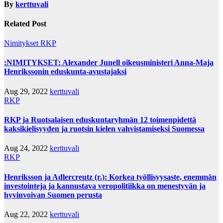
By
kerttuvali
Related Post
Nimitykset
RKP
:NIMITYKSET: Alexander Junell oikeusministeri Anna-Maja
Henrikssonin eduskunta-avustajaksi
Aug 29, 2022
kerttuvali
RKP
RKP ja Ruotsalaisen eduskuntaryhmän 12 toimenpidettä
kaksikielisyyden ja ruotsin kielen vahvistamiseksi Suomessa
Aug 24, 2022
kerttuvali
RKP
Henriksson ja Adlercreutz (r.): Korkea työllisyysaste, enemmän
investointeja ja kannustava veropolitiikka on menestyvän ja
hyvinvoivan Suomen perusta
Aug 22, 2022
kerttuvali