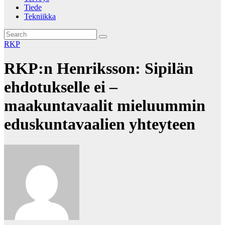
Tiede
Tekniikka
RKP
RKP:n Henriksson: Sipilän
ehdotukselle ei –
maakuntavaalit mieluummin
eduskuntavaalien yhteyteen