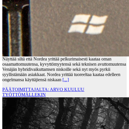
Näyttää siltä että Nordea yrittää pelkurimaisesti kaataa oman
osaamattomuutensa, kyvyttömyytensä sekä teknisen avuttomuutensa
Venäjän hybridivaikuttamsen niskoille sekä nyt myös pyrkii
syyllistämään asiakkaat. Nordea yrittää tuoreeltaa kaataa edelleen
ongelmansa käyttäjiensä niskaan
[...]
PÄÄTOIMITTAJALTA: ARVO KUULUU
TYÖTTÖMÄLLEKIN