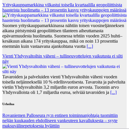
Yrityskauppamarkkina vilkastui toisella kvartaalilla geopoliittisista
haasteista huolimatta – 13 prosentin kasvu yrityskauppojen määrässä
Suomen yrityskauppamarkkinassa nähtiin toisen vuosineljänneksen
aikana piristymistä geopoliittisen tilanteen aiheuttamasta
epävarmuudesta huolimatta. Suomessa tehtiin vuoden 2025 huhti–
kesäkuun aikana 174 yrityskauppaa, mikä on noin 13 prosenttia
enemmän kuin vastaavana ajankohtana vuotta
[...]
Vienti Yhdysvaltoihin väheni – tullineuvottelujen vaikutusta ei silti
näy
Tavaroiden ja palveluiden vienti Yhdysvaltoihin väheni vuoden
toisella neljänneksellä 10 % edellisvuotisesta. Tavaroita ja palveluita
vietiin Yhdysvaltoihin 3,2 miljardin euron arvosta. Tuonnin arvo
Yhdysvalloista oli 1,7 miljardia euroa, selviää tavaroiden ja
[...]
Urheilua
Rovaniemen Palloseura ry:n entinen toiminnanjohtaja tuo­mit­tiin
neljän kuu­kau­den eh­dol­li­seen van­keu­teen ka­val­luk­ses­ta – syyte
mak­su­vä­li­ne­pe­tok­ses­ta hy­lät­tiin