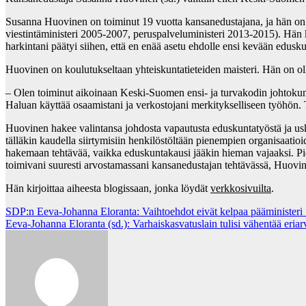
Susanna Huovinen on toiminut 19 vuotta kansanedustajana, ja hän on y
viestintäministeri 2005-2007, peruspalveluministeri 2013-2015). Hän ker
harkintani päätyi siihen, että en enää asetu ehdolle ensi kevään edusku
Huovinen on koulutukseltaan yhteiskuntatieteiden maisteri. Hän on ollut
– Olen toiminut aikoinaan Keski-Suomen ensi- ja turvakodin johtokunna
Haluan käyttää osaamistani ja verkostojani merkitykselliseen työhön. 
Huovinen hakee valintansa johdosta vapautusta eduskuntatyöstä ja usk
tälläkin kaudella siirtymisiin henkilöstöltään pienempien organisaat
hakemaan tehtävää, vaikka eduskuntakausi jääkin hieman vajaaksi. Pid
toimivani suuresti arvostamassani kansanedustajan tehtävässä, Huovin
Hän kirjoittaa aiheesta blogissaan, jonka löydät
verkkosivuilta
.
Post
SDP:n Eeva-Johanna Eloranta: Vaihtoehdot eivät kelpaa pääministeri S
Eeva-Johanna Eloranta (sd.): Varhaiskasvatuslain tulisi vähentää eriar
navigation