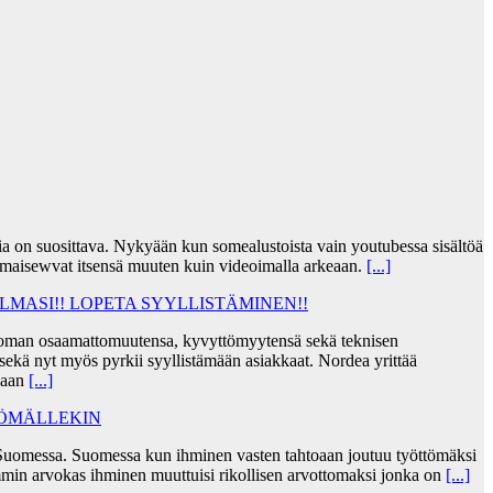
jia on suosittava. Nykyään kun somealustoista vain youtubessa sisältöä
lmaisewvat itsensä muuten kuin videoimalla arkeaan.
[...]
MASI!! LOPETA SYYLLISTÄMINEN!!
taa oman osaamattomuutensa, kyvyttömyytensä sekä teknisen
ekä nyt myös pyrkii syyllistämään asiakkaat. Nordea yrittää
skaan
[...]
TÖMÄLLEKIN
Suomessa. Suomessa kun ihminen vasten tahtoaan joutuu työttömäksi
min arvokas ihminen muuttuisi rikollisen arvottomaksi jonka on
[...]