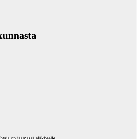
kunnasta
htaja on jäämässä eläkkeelle.