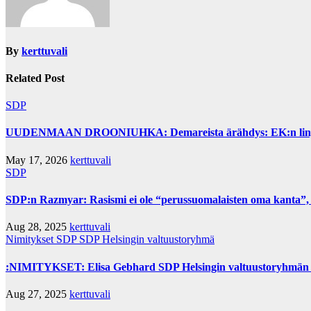
By
kerttuvali
Related Post
SDP
UUDENMAAN DROONIUHKA: Demareista ärähdys: EK:n linjaus 
May 17, 2026
kerttuvali
SDP
SDP:n Razmyar: Rasismi ei ole “perussuomalaisten oma kanta”,
Aug 28, 2025
kerttuvali
Nimitykset
SDP
SDP Helsingin valtuustoryhmä
:NIMITYKSET: Elisa Gebhard SDP Helsingin valtuustoryhmän 
Aug 27, 2025
kerttuvali