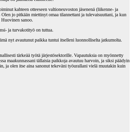
iminut kahteen otteeseen valtioneuvoston jäsenenä (liikenne- ja
Olen jo pitkään miettinyt omaa tilannettani ja tulevaisuuttani, ja kun
en, Huovinen sanoo.
si- ja turvakotityö on tuttua.
ä nyt avautunut paikka tuntui itselleni luonnolliselta jatkumolta.
lisesti tärkeää työtä järjestösektorille. Vapautuksia on myönnetty
sa maakunnassani tällaisia paikkoja avautuu harvoin, ja siksi päädyin
 ja olen itse aina sanonut tekeväni työurallani vielä muutakin kuin