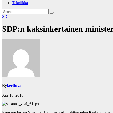
Tekniikka
SDP
SDP:n kaksinkertainen ministe
By
kerttuvali
Apr 18, 2018
Kansanedustaja Susanna Huovinen (sd.) valittiin eilen Keski-Suomen 