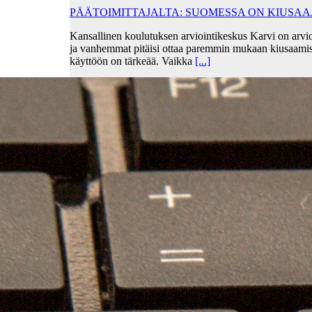
PÄÄTOIMITTAJALTA: SUOMESSA ON KIUSA
Kansallinen koulutuksen arviointikeskus Karvi on arvio
ja vanhemmat pitäisi ottaa paremmin mukaan kiusaami
käyttöön on tärkeää. Vaikka
[...]