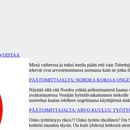
RVOISTAA
Missä vaiheessa ja miksi media päätti että vain Tubetta
tekevät ovat arvostetummassa asemassa kuin ne jotka i
PÄÄTOMITTAJALTA: NORDEA KORJAA ONGEL
Näyttää siltä että Nordea yrittää pelkurimaisesti kaa
avuttomuutensa Venäjän hybridivaikuttamsen niskoille s
tuoreeltaa kaataa edelleen ongelmansa käyttäjiensä ni
PÄÄTOIMITTAJALTA: ARVO KUULUU TYÖT
Onko työttömyys rikos?? Onko työtön rikollinen? On 
kohtelu muuttuu täysin. On kuin yhdessä hetkessä aiem