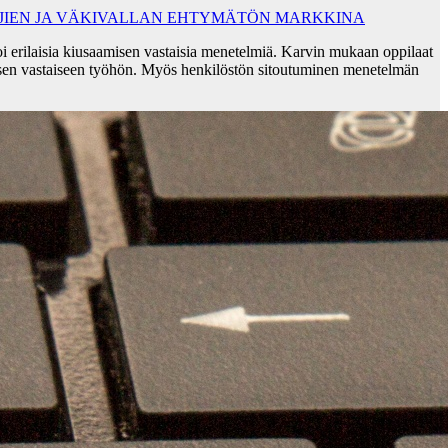
AJIEN JA VÄKIVALLAN EHTYMÄTÖN MARKKINA
i erilaisia kiusaamisen vastaisia menetelmiä. Karvin mukaan oppilaat
sen vastaiseen työhön. Myös henkilöstön sitoutuminen menetelmän