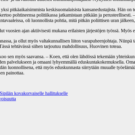
ksi pitkäaikaisimmista keskisuomalaisista kansanedustajista. Hän on to
too pohtineensa politiikassa jatkamistaan pitkään ja perusteellisesti. – 
ntavaaleissa, oli luonnollista pohtia, mitä pitkän poliittisen uran jälke
 vuosien ajan aktiivisesti mukana erilaisten järjestöjen työssä. Myös en
ssa, ja ollut myös valtakunnallisen liiton varapuheenjohtaja. Niinpä täm
Tässä tehtävässä siihen tarjoutuu mahdollisuus, Huovinen toteaa.
oo sen myös saavansa. – Koen, että olen lähdössä tekemään yhteiskunnal
ioiden palvelukseen ja omaani lyhyemmällä eduskuntakokemuksella. Omas
än luonnollisena, että myös eduskunnasta siirrytään muualle työelämään,
en painottaa.
ipilän kovakorvaiselle hallitukselle
voisuutta