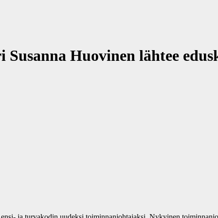
ri Susanna Huovinen lähtee edus
ensi- ja turvakodin uudeksi toiminnanjohtajaksi. Nykyinen toiminnanjo