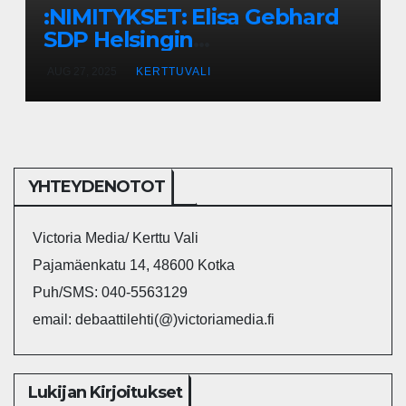
:NIMITYKSET: Elisa Gebhard
SDP Helsingin
valtuustoryhmän
AUG 27, 2025
KERTTUVALI
puheenjohtajaksi
YHTEYDENOTOT
Victoria Media/ Kerttu Vali
Pajamäenkatu 14, 48600 Kotka
Puh/SMS: 040-5563129
email: debaattilehti(@)victoriamedia.fi
Lukijan Kirjoitukset