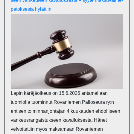
seen van­keu­teen ka­val­luk­ses­ta – syyte mak­su­vä­li­ne­
pe­tok­ses­ta hy­lät­tiin
Lapin käräjäoikeus on 15.6.2026 antamallaan
tuomiolla tuominnut Rovaniemen Palloseura ry:n
entisen toiminnanjohtajan 4 kuukauden ehdolliseen
vankeusrangaistukseen kavalluksesta. Hänet
velvoitettiin myös maksamaan Rovaniemen