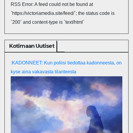
RSS Error: A feed could not be found at
`https://victoriamedia.site/feed/`; the status code is
`200` and content-type is `text/html`
Kotimaan Uutiset
:KADONNEET: Kun poliisi tiedottaa kadonneesta, on
kyse aina vakavasta tilanteesta