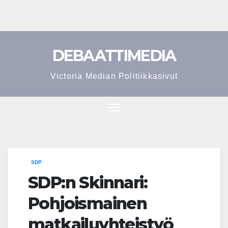
Skip
to
content
DEBAATTIMEDIA
Victoria Median Politiikkasivut
SDP
SDP:n Skinnari:
Pohjoismainen
matkailuyhteistyö