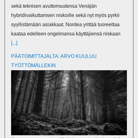
sekä teknisen avuttomuutensa Venäjän
hybridivaikuttamsen niskoille sekä nyt myös pyrkii
syyllistämään asiakkaat. Nordea yrittää tuoreeltaa
kaataa edelleen ongelmansa käyttäjiensä niskaan
[...]
PÄÄTOIMITTAJALTA: ARVO KUULUU
TYÖTTÖMÄLLEKIN