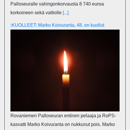
Palloseuralle vahingonkorvausta 8 740 euroa
korkoineen sekä valtiolle
[...]
:KUOLLEET: Marko Koivuranta, 48, on kuollut
Rovaniemen Palloseuran entinen pelaaja ja RoPS-
kasvatti Marko Koivuranta on nukkunut pois. Marko