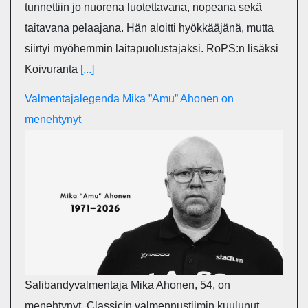
tunnettiin jo nuorena luotettavana, nopeana sekä
taitavana pelaajana. Hän aloitti hyökkääjänä, mutta
siirtyi myöhemmin laitapuolustajaksi. RoPS:n lisäksi
Koivuranta
[...]
Valmentajalegenda Mika ”Amu” Ahonen on
menehtynyt
Salibandyvalmentaja Mika Ahonen, 54, on
menehtynyt. Classicin valmennustiimin kuulunut