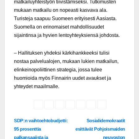
matkailuyhteistyön tiivistämiseksi. Tutkimusten
mukaan matkailu on nopeasti kasvava ala.
Turisteja saapuu Suomeen erityisesti Aasiasta.
Suomella on erinomaiset mahdollisuudet
sijaintinsa ja hyvien lentoyhteyksiensä johdosta.
– Hallituksen yhdeksi kärkihankkeeksi tulisi
nostaa palvelualojen, mukaan lukien matkailun,
elinkeinopoliittinen strategia, jossa tulee
huomioida myös Finnairin uudet avaukset ja
yhteydet maailmalle.
Post
SDP:n vaihtoehtobudjetti:
Sosialidemokraatit
95 prosenttia
esittävät Pohjoismaiden
navigation
palkansaajista ja
neuvoston