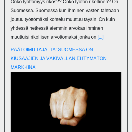
Onko työttömyys rikos?? Onko työtön rikollinen? On
Suomessa. Suomessa kun ihminen vasten tahtoaan
joutuu työttömäksi kohtelu muuttuu täysin. On kuin
yhdessä hetkessä aiemmin arvokas ihminen
muuttuisi rikollisen arvottomaksi jonka on
[...]
PÄÄTOIMITTAJALTA: SUOMESSA ON
KIUSAAJIEN JA VÄKIVALLAN EHTYMÄTÖN
MARKKINA