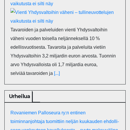
vaikutusta ei silti näy
Tavaroiden ja palveluiden vienti Yhdysvaltoihin
väheni vuoden toisella neljänneksellä 10 %
edellisvuotisesta. Tavaroita ja palveluita vietiin
Yhdysvaltoihin 3,2 miljardin euron arvosta. Tuonnin
arvo Yhdysvalloista oli 1,7 miljardia euroa,
selviää tavaroiden ja
[...]
Urheilua
Rovaniemen Palloseura ry:n entinen
toiminnanjohtaja tuo­mit­tiin neljän kuu­kau­den eh­dol­li­