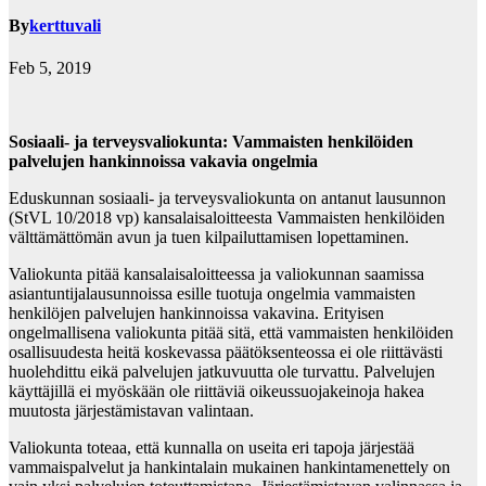
By
kerttuvali
Feb 5, 2019
Sosiaali- ja terveysvaliokunta: Vammaisten henkilöiden
palvelujen hankinnoissa vakavia ongelmia
Eduskunnan sosiaali- ja terveysvaliokunta on antanut lausunnon
(StVL 10/2018 vp) kansalaisaloitteesta Vammaisten henkilöiden
välttämättömän avun ja tuen kilpailuttamisen lopettaminen.
Valiokunta pitää kansalaisaloitteessa ja valiokunnan saamissa
asiantuntijalausunnoissa esille tuotuja ongelmia vammaisten
henkilöjen palvelujen hankinnoissa vakavina. Erityisen
ongelmallisena valiokunta pitää sitä, että vammaisten henkilöiden
osallisuudesta heitä koskevassa päätöksenteossa ei ole riittävästi
huolehdittu eikä palvelujen jatkuvuutta ole turvattu. Palvelujen
käyttäjillä ei myöskään ole riittäviä oikeussuojakeinoja hakea
muutosta järjestämistavan valintaan.
Valiokunta toteaa, että kunnalla on useita eri tapoja järjestää
vammaispalvelut ja hankintalain mukainen hankintamenettely on