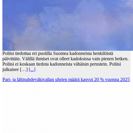
Poliisi tiedottaa eri puolilla Suomea kadonneista henkilöistä
päivittäin. Välillä ihmiset ovat olleet kadoksissa vain pienen hetken.
Poliisi ei koskaan tiedota kadonneista vähäisin perustein. Poliisi
julkaisee […]
[...]
Pari- ja lähisuhdeväkivallan uhrien määrä kasvoi 20 % vuonna 2025