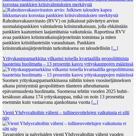
korostaa pankkien kriisivalmiuksien merkitystä
Rahoitusvakausvirasto (RVV) on julkaissut päivitetyn arvion
suomalaispankkien valmiudesta kriisinratkaisuun, jolla ehkäistään
pankkien kaatumisen laajamittaisia vaikutuksia. Raportissa RVV
avaa pankkien kriisinratkaisujärjestelmän toimintaa ja miten
pankkien kriisitilanteisiin varaudutaan. Pankkien
kriisinratkaisujärjestelmän tarkoituksena on taloudellisiin
[...]
Yrityskauppamarkkina vilkastui toisella kvartaalilla geopoliittisista
haasteista huolimatta – 13 prosentin kasvu yrityskauppojen määrässä
Suomen yrityskauppamarkkinassa nähtiin toisen vuosineljänneksen
aikana piristymistä geopoliittisen tilanteen aiheuttamasta
epävarmuudesta huolimatta. Suomessa tehtiin vuoden 2025 huhti–
kesäkuun aikana 174 yrityskauppaa, mikä on noin 13 prosenttia
enemmän kuin vastaavana ajankohtana vuotta
[...]
Vienti Yhdysvaltoihin väheni – tullineuvottelujen vaikutusta ei silti
näy
Tavaroiden ja palveluiden vienti Yhdysvaltoihin väheni vuoden