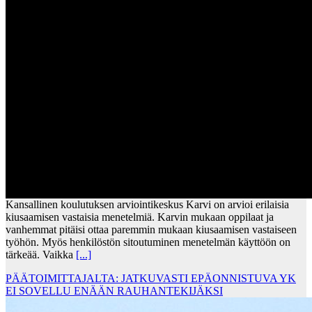
Kansallinen koulutuksen arviointikeskus Karvi on arvioi erilaisia
kiusaamisen vastaisia menetelmiä. Karvin mukaan oppilaat ja
vanhemmat pitäisi ottaa paremmin mukaan kiusaamisen vastaiseen
työhön. Myös henkilöstön sitoutuminen menetelmän käyttöön on
tärkeää. Vaikka
[...]
PÄÄTOIMITTAJALTA: JATKUVASTI EPÄONNISTUVA YK
EI SOVELLU ENÄÄN RAUHANTEKIJÄKSI