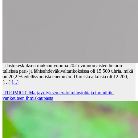
Tilastokeskuksen mukaan vuonna 2025 viranomaisten tietoon
tulleissa pari- ja lähisuhdeväkivaltarikoksissa oli 15 500 uhria, mikä
on 20,2 % edellisvuotista enemmän. Uhreista aikuisia oli 12 200,
[…]
[...]
:TUOMIOT: Marjayrityksen ex-toimitusjohtaja tuomittiin
vankeuteen ihmiskaupasta