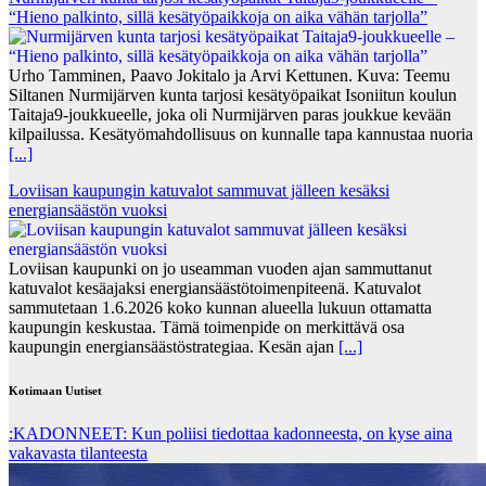
“Hieno palkinto, sillä kesätyöpaikkoja on aika vähän tarjolla”
Urho Tamminen, Paavo Jokitalo ja Arvi Kettunen. Kuva: Teemu
Siltanen Nurmijärven kunta tarjosi kesätyöpaikat Isoniitun koulun
Taitaja9-joukkueelle, joka oli Nurmijärven paras joukkue kevään
kilpailussa. Kesätyömahdollisuus on kunnalle tapa kannustaa nuoria
[...]
Loviisan kaupungin katuvalot sammuvat jälleen kesäksi
energiansäästön vuoksi
Loviisan kaupunki on jo useamman vuoden ajan sammuttanut
katuvalot kesäajaksi energiansäästötoimenpiteenä. Katuvalot
sammutetaan 1.6.2026 koko kunnan alueella lukuun ottamatta
kaupungin keskustaa. Tämä toimenpide on merkittävä osa
kaupungin energiansäästöstrategiaa. Kesän ajan
[...]
Kotimaan Uutiset
:KADONNEET: Kun poliisi tiedottaa kadonneesta, on kyse aina
vakavasta tilanteesta