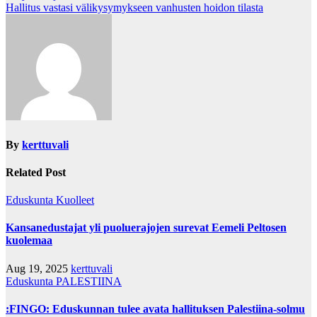
navigation
Hallitus vastasi välikysymykseen vanhusten hoidon tilasta
By
kerttuvali
Related Post
Eduskunta
Kuolleet
Kansanedustajat yli puoluerajojen surevat Eemeli Peltosen
kuolemaa
Aug 19, 2025
kerttuvali
Eduskunta
PALESTIINA
:FINGO: Eduskunnan tulee avata hallituksen Palestiina-solmu