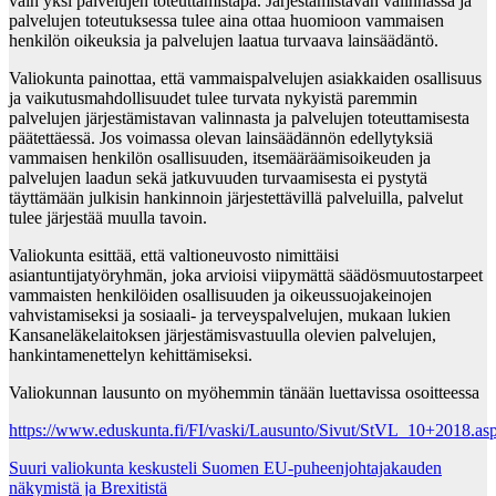
vain yksi palvelujen toteuttamistapa. Järjestämistavan valinnassa ja
palvelujen toteutuksessa tulee aina ottaa huomioon vammaisen
henkilön oikeuksia ja palvelujen laatua turvaava lainsäädäntö.
Valiokunta painottaa, että vammaispalvelujen asiakkaiden osallisuus
ja vaikutusmahdollisuudet tulee turvata nykyistä paremmin
palvelujen järjestämistavan valinnasta ja palvelujen toteuttamisesta
päätettäessä. Jos voimassa olevan lainsäädännön edellytyksiä
vammaisen henkilön osallisuuden, itsemääräämisoikeuden ja
palvelujen laadun sekä jatkuvuuden turvaamisesta ei pystytä
täyttämään julkisin hankinnoin järjestettävillä palveluilla, palvelut
tulee järjestää muulla tavoin.
Valiokunta esittää, että valtioneuvosto nimittäisi
asiantuntijatyöryhmän, joka arvioisi viipymättä säädösmuutostarpeet
vammaisten henkilöiden osallisuuden ja oikeussuojakeinojen
vahvistamiseksi ja sosiaali- ja terveyspalvelujen, mukaan lukien
Kansaneläkelaitoksen järjestämisvastuulla olevien palvelujen,
hankintamenettelyn kehittämiseksi.
Valiokunnan lausunto on myöhemmin tänään luettavissa osoitteessa
https://www.eduskunta.fi/FI/vaski/Lausunto/Sivut/StVL_10+2018.as
Post
Suuri valiokunta keskusteli Suomen EU-puheenjohtajakauden
näkymistä ja Brexitistä