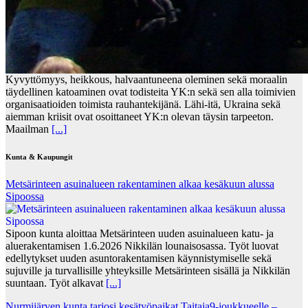
Kyvyttömyys, heikkous, halvaantuneena oleminen sekä moraalin
täydellinen katoaminen ovat todisteita YK:n sekä sen alla toimivien
organisaatioiden toimista rauhantekijänä. Lähi-itä, Ukraina sekä
aiemman kriisit ovat osoittaneet YK:n olevan täysin tarpeeton.
Maailman
[...]
Kunta & Kaupungit
Metsärinteen asuinalueen rakentaminen alkaa kesäkuun alussa
Sipoossa
Sipoon kunta aloittaa Metsärinteen uuden asuinalueen katu- ja
aluerakentamisen 1.6.2026 Nikkilän lounaisosassa. Työt luovat
edellytykset uuden asuntorakentamisen käynnistymiselle sekä
sujuville ja turvallisille yhteyksille Metsärinteen sisällä ja Nikkilän
suuntaan. Työt alkavat
[...]
Nurmijärven kunta tarjosi kesätyöpaikat Taitaja9-joukkueelle –