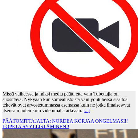
Missä vaiheessa ja miksi media päätti että vain Tubettajia on
suosittava. Nykyään kun somealustoista vain youtubessa sisältöä
tekevät ovat arvostetummassa asemassa kuin ne jotka ilmaisewvat
itsensä muuten kuin videoimalla arkeaan.
[...]
PÄÄTOMITTAJALTA: NORDEA KORJAA ONGELMASI!!
LOPETA SYYLLISTÄMINEN!!