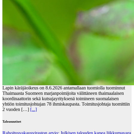
Lapin käräjäoikeus on 8.6.2026 antamallaan tuomiolla tuominnut
Thaimaasta Suomeen marjanpoimijoita välittäneen thaimaalaisen
koordinaattorin sekä kutsujayrityksenä toimineen suomalaisen
yhtiön toimitusjohtajan 78 ihmiskaupasta. Toimitusjohtaja tuomittiin
2 vuoden […]
[...]
Talousuutiset
Rahoitusvakausviraston arvio: Julkisen talouden kapea liikkumavara