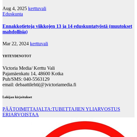
Aug 4, 2025
kerttuvali
Eduskunta
Ennakkotietoja viikkojen 13 ja 14 eduskuntatyöstä (muutokset
mahdollisia)
Mar 22, 2024
kerttuvali
YHTEYDENOTOT
Victoria Media/ Kerttu Vali
Pajamäenkatu 14, 48600 Kotka
Puh/SMS: 040-5563129
email: debaattilehti(@)victoriamedia.fi
Lukijan kirjoitukset
PÄÄTOIMITTAJALTA:TUBETTAJIEN YLIARVOSTUS
ERIARVOISTAA