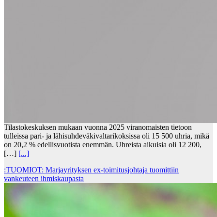
Tilastokeskuksen mukaan vuonna 2025 viranomaisten tietoon
tulleissa pari- ja lähisuhdeväkivaltarikoksissa oli 15 500 uhria, mikä
on 20,2 % edellisvuotista enemmän. Uhreista aikuisia oli 12 200,
[…]
[...]
:TUOMIOT: Marjayrityksen ex-toimitusjohtaja tuomittiin
vankeuteen ihmiskaupasta