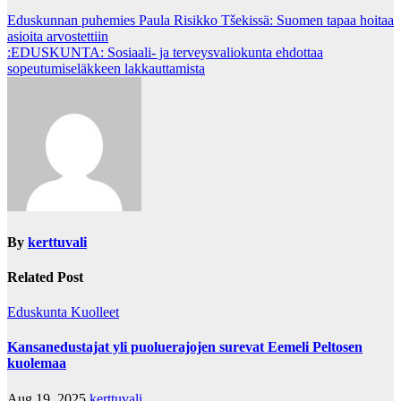
Post
Eduskunnan puhemies Paula Risikko Tšekissä: Suomen tapaa hoitaa
asioita arvostettiin
navigation
:EDUSKUNTA: Sosiaali- ja terveysvaliokunta ehdottaa
sopeutumiseläkkeen lakkauttamista
By
kerttuvali
Related Post
Eduskunta
Kuolleet
Kansanedustajat yli puoluerajojen surevat Eemeli Peltosen
kuolemaa
Aug 19, 2025
kerttuvali