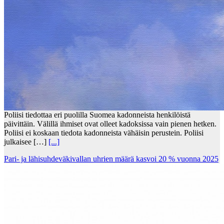
Poliisi tiedottaa eri puolilla Suomea kadonneista henkilöistä
päivittäin. Välillä ihmiset ovat olleet kadoksissa vain pienen hetken.
Poliisi ei koskaan tiedota kadonneista vähäisin perustein. Poliisi
julkaisee […]
[...]
Pari- ja lähisuhdeväkivallan uhrien määrä kasvoi 20 % vuonna 2025