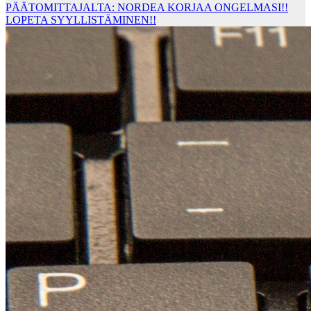
PÄÄTOMITTAJALTA: NORDEA KORJAA ONGELMASI!!
LOPETA SYYLLISTÄMINEN!!