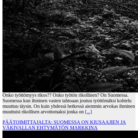
Onko työttömyys rikos?? Onko työtön rikollinen? On Suomessa.
Suomessa kun ihminen vasten tahtoaan joutuu työttömäksi kohtelu
muuttuu täysin. On kuin yhdessä hetkessä aiemmin arvokas ihminen
muuttuisi rikollisen arvottomaksi jonka on
[...]
PÄÄTOIMITTAJALTA: SUOMESSA ON KIUSAAJIEN JA
VÄKIVALLAN EHTYMÄTÖN MARKKINA