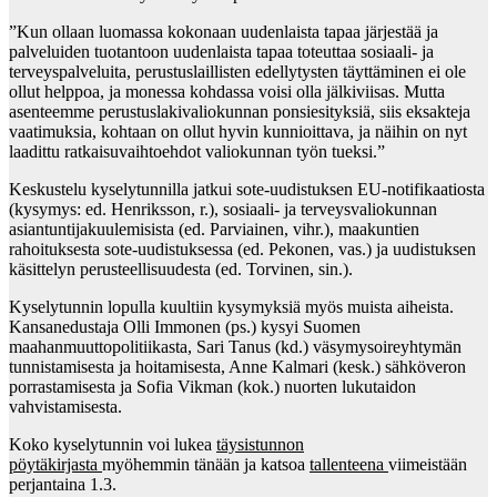
”Kun ollaan luomassa kokonaan uudenlaista tapaa järjestää ja
palveluiden tuotantoon uudenlaista tapaa toteuttaa sosiaali- ja
terveyspalveluita, perustuslaillisten edellytysten täyttäminen ei ole
ollut helppoa, ja monessa kohdassa voisi olla jälkiviisas. Mutta
asenteemme perustuslakivaliokunnan ponsiesityksiä, siis eksakteja
vaatimuksia, kohtaan on ollut hyvin kunnioittava, ja näihin on nyt
laadittu ratkaisuvaihtoehdot valiokunnan työn tueksi.”
Keskustelu kyselytunnilla jatkui sote-uudistuksen EU-notifikaatiosta
(kysymys: ed. Henriksson, r.), sosiaali- ja terveysvaliokunnan
asiantuntijakuulemisista (ed. Parviainen, vihr.), maakuntien
rahoituksesta sote-uudistuksessa (ed. Pekonen, vas.) ja uudistuksen
käsittelyn perusteellisuudesta (ed. Torvinen, sin.).
Kyselytunnin lopulla kuultiin kysymyksiä myös muista aiheista.
Kansanedustaja Olli Immonen (ps.) kysyi Suomen
maahanmuuttopolitiikasta, Sari Tanus (kd.) väsymysoireyhtymän
tunnistamisesta ja hoitamisesta, Anne Kalmari (kesk.) sähköveron
porrastamisesta ja Sofia Vikman (kok.) nuorten lukutaidon
vahvistamisesta.
Koko kyselytunnin voi lukea
täysistunnon
pöytäkirjasta
myöhemmin tänään ja katsoa
tallenteena
viimeistään
perjantaina 1.3.​