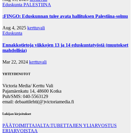
Eduskunta
PALESTIINA
:FINGO: Eduskunnan tulee avata hallituksen Palestiina-solmu
Aug 4, 2025
kerttuvali
Eduskunta
Ennakkotietoja viikkojen 13 ja 14 eduskuntatyöstä (muutokset
mahdollisia)
Mar 22, 2024
kerttuvali
YHTEYDENOTOT
Victoria Media/ Kerttu Vali
Pajamäenkatu 14, 48600 Kotka
Puh/SMS: 040-5563129
email: debaattilehti(@)victoriamedia.fi
Lukijan kirjoitukset
PÄÄTOIMITTAJALTA:TUBETTAJIEN YLIARVOSTUS
ERIARVOISTAA