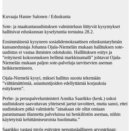
Kuvaaja Hanne Salonen / Eduskunta
Sote- ja maakuntauudistuksen valmisteluun liittyvät kysymykset
hallitsivat eduskunnan kyselytuntia torstaina 28.2.
Ensimmäisenä kysyneen sosialidemokraattisen eduskuntaryhmän
kansanedustaja Johanna Ojala-Niemelän mukaan hallituksen sote-
uudistus ei vastaa ihmisten odotuksiin. Halllituksen esitys ja
”erityisesti kokoomuksen hellimä markkinamalli” johtavat Ojala-
Niemelän mukaan paljon sote-palveluja tarvitsevien aseman
heikkenemiseen.
Ojala-Niemelä kysyi, miksei hallitus suostu tekemään
”välttämättömiä, asiantuntijoiden edellyttämiä korjauksia
esitykseen”.
Perhe- ja peruspalveluministeri Annika Saarikko (kesk.) uskoi
uudistuksen saavuttavan yhteisesti jaetut tavoitteet, mutta sanoi, ettei
uudistuksen pitkä valmistelu ”ainakaan ole ollut omiaan
parantamaan tilannetta palveluissa tai henkilöstön asemaa, niihin
käytetyistä kehittämiseuroista huolimatta.”
Saarikko vastasi myös esitysten perustuslailliseen arvosteluun: