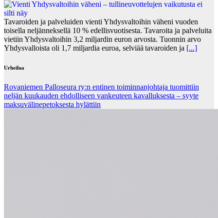
Tavaroiden ja palveluiden vienti Yhdysvaltoihin väheni vuoden
toisella neljänneksellä 10 % edellisvuotisesta. Tavaroita ja palveluita
vietiin Yhdysvaltoihin 3,2 miljardin euron arvosta. Tuonnin arvo
Yhdysvalloista oli 1,7 miljardia euroa, selviää tavaroiden ja
[...]
Urheilua
Rovaniemen Palloseura ry:n entinen toiminnanjohtaja tuo­mit­tiin
neljän kuu­kau­den eh­dol­li­seen van­keu­teen ka­val­luk­ses­ta – syyte
mak­su­vä­li­ne­pe­tok­ses­ta hy­lät­tiin