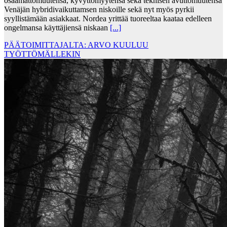
osaamattomuutensa, kyvyttömyytensä sekä teknisen avuttomuutensa
Venäjän hybridivaikuttamsen niskoille sekä nyt myös pyrkii
syyllistämään asiakkaat. Nordea yrittää tuoreeltaa kaataa edelleen
ongelmansa käyttäjiensä niskaan
[...]
PÄÄTOIMITTAJALTA: ARVO KUULUU
TYÖTTÖMÄLLEKIN