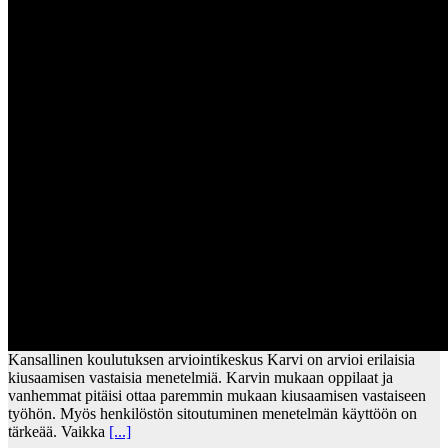
Kansallinen koulutuksen arviointikeskus Karvi on arvioi erilaisia
kiusaamisen vastaisia menetelmiä. Karvin mukaan oppilaat ja
vanhemmat pitäisi ottaa paremmin mukaan kiusaamisen vastaiseen
työhön. Myös henkilöstön sitoutuminen menetelmän käyttöön on
tärkeää. Vaikka
[...]