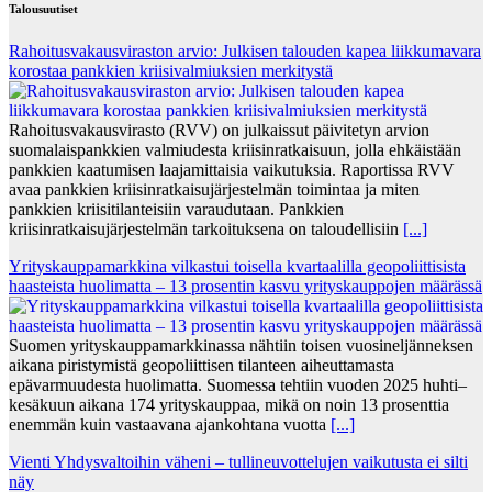
Talousuutiset
Rahoitusvakausviraston arvio: Julkisen talouden kapea liikkumavara
korostaa pankkien kriisivalmiuksien merkitystä
Rahoitusvakausvirasto (RVV) on julkaissut päivitetyn arvion
suomalaispankkien valmiudesta kriisinratkaisuun, jolla ehkäistään
pankkien kaatumisen laajamittaisia vaikutuksia. Raportissa RVV
avaa pankkien kriisinratkaisujärjestelmän toimintaa ja miten
pankkien kriisitilanteisiin varaudutaan. Pankkien
kriisinratkaisujärjestelmän tarkoituksena on taloudellisiin
[...]
Yrityskauppamarkkina vilkastui toisella kvartaalilla geopoliittisista
haasteista huolimatta – 13 prosentin kasvu yrityskauppojen määrässä
Suomen yrityskauppamarkkinassa nähtiin toisen vuosineljänneksen
aikana piristymistä geopoliittisen tilanteen aiheuttamasta
epävarmuudesta huolimatta. Suomessa tehtiin vuoden 2025 huhti–
kesäkuun aikana 174 yrityskauppaa, mikä on noin 13 prosenttia
enemmän kuin vastaavana ajankohtana vuotta
[...]
Vienti Yhdysvaltoihin väheni – tullineuvottelujen vaikutusta ei silti
näy