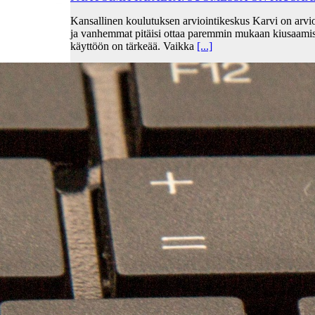
Kansallinen koulutuksen arviointikeskus Karvi on arvio
ja vanhemmat pitäisi ottaa paremmin mukaan kiusaami
käyttöön on tärkeää. Vaikka
[...]