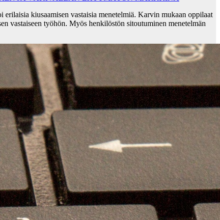
i erilaisia kiusaamisen vastaisia menetelmiä. Karvin mukaan oppilaat
sen vastaiseen työhön. Myös henkilöstön sitoutuminen menetelmän