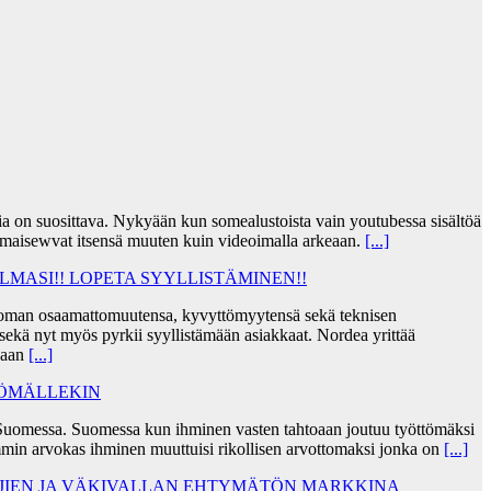
jia on suosittava. Nykyään kun somealustoista vain youtubessa sisältöä
lmaisewvat itsensä muuten kuin videoimalla arkeaan.
[...]
MASI!! LOPETA SYYLLISTÄMINEN!!
taa oman osaamattomuutensa, kyvyttömyytensä sekä teknisen
ekä nyt myös pyrkii syyllistämään asiakkaat. Nordea yrittää
skaan
[...]
TÖMÄLLEKIN
Suomessa. Suomessa kun ihminen vasten tahtoaan joutuu työttömäksi
min arvokas ihminen muuttuisi rikollisen arvottomaksi jonka on
[...]
AJIEN JA VÄKIVALLAN EHTYMÄTÖN MARKKINA