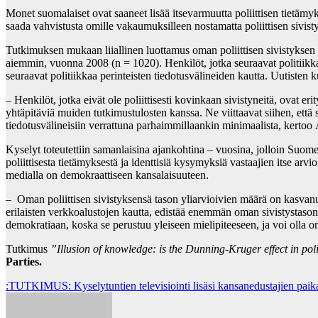
Monet suomalaiset ovat saaneet lisää itsevarmuutta poliittisen tietäm
saada vahvistusta omille vakaumuksilleen nostamatta poliittisen sivi
Tutkimuksen mukaan liiallinen luottamus oman poliittisen sivistyksen
aiemmin, vuonna 2008 (n = 1020). Henkilöt, jotka seuraavat politiikkaa
seuraavat politiikkaa perinteisten tiedotusvälineiden kautta. Uutisten k
– Henkilöt, jotka eivät ole poliittisesti kovinkaan sivistyneitä, ova
yhtäpitäviä muiden tutkimustulosten kanssa. Ne viittaavat siihen, että s
tiedotusvälineisiin verrattuna parhaimmillaankin minimaalista, kerto
Kyselyt toteutettiin samanlaisina ajankohtina – vuosina, jolloin Suomes
poliittisesta tietämyksestä ja identtisiä kysymyksiä vastaajien itse arvi
medialla on demokraattiseen kansalaisuuteen.
– Oman poliittisen sivistyksensä tason yliarvioivien määrä on kasvanut v
erilaisten verkkoalustojen kautta, edistää enemmän oman sivistystason 
demokratiaan, koska se perustuu yleiseen mielipiteeseen, ja voi olla on
Tutkimus
”Illusion of knowledge: is the Dunning-Kruger effect in pol
Parties.
Post
:TUTKIMUS: Kyselytuntien televisiointi lisäsi kansanedustajien paikall
navigation