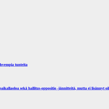
ahvempia tunteita
ikallaoloa sekä hallitus-oppositio -jännitteitä, mutta ei lisännyt 