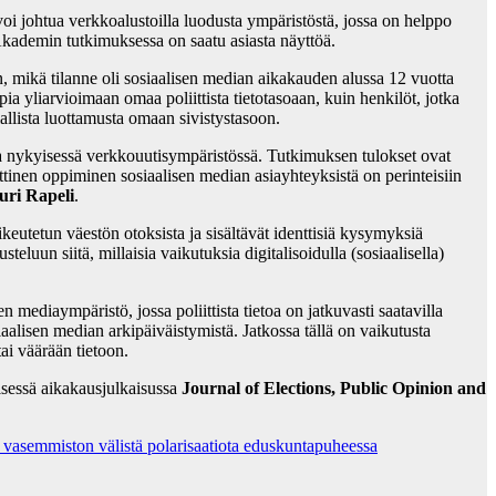
oi johtua verkkoalustoilla luodusta ympäristöstä, jossa on helppo
Akademin tutkimuksessa on saatu asiasta näyttöä.
, mikä tilanne oli sosiaalisen median aikakauden alussa 12 vuotta
a yliarvioimaan omaa poliittista tietotasoaan, kuin henkilöt, jotka
iallista luottamusta omaan sivistystasoon.
kaa nykyisessä verkkouutisympäristössä. Tutkimuksen tulokset ovat
iittinen oppiminen sosiaalisen median asiayhteyksistä on perinteisiin
uri Rapeli
.
keutetun väestön otoksista ja sisältävät identtisiä kysymyksiä
eluun siitä, millaisia vaikutuksia digitalisoidulla (sosiaalisella)
n mediaympäristö, jossa poliittista tietoa on jatkuvasti saatavilla
aalisen median arkipäiväistymistä. Jatkossa tällä on vaikutusta
ai väärään tietoon.
lisessä aikakausjulkaisussa
Journal of Elections, Public Opinion and
ja vasemmiston välistä polarisaatiota eduskuntapuheessa