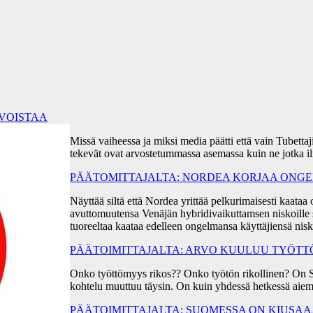
RVOISTAA
Missä vaiheessa ja miksi media päätti että vain Tubetta
tekevät ovat arvostetummassa asemassa kuin ne jotka i
PÄÄTOMITTAJALTA: NORDEA KORJAA ONGEL
Näyttää siltä että Nordea yrittää pelkurimaisesti kaa
avuttomuutensa Venäjän hybridivaikuttamsen niskoille s
tuoreeltaa kaataa edelleen ongelmansa käyttäjiensä ni
PÄÄTOIMITTAJALTA: ARVO KUULUU TYÖT
Onko työttömyys rikos?? Onko työtön rikollinen? On 
kohtelu muuttuu täysin. On kuin yhdessä hetkessä aiem
PÄÄTOIMITTAJALTA: SUOMESSA ON KIUSA