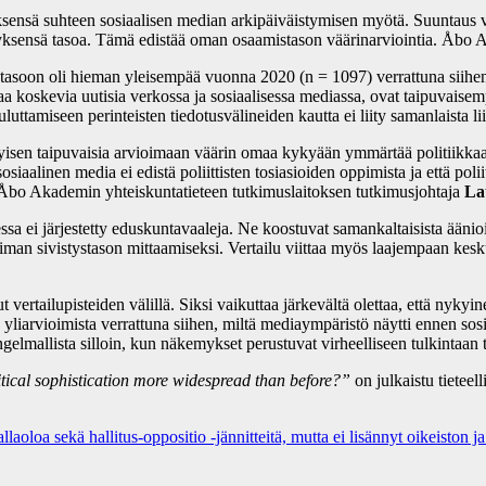
yksensä suhteen sosiaalisen median arkipäiväistymisen myötä. Suuntaus v
styksensä tasoa. Tämä edistää oman osaamistason väärinarviointia. Åbo 
 tasoon oli hieman yleisempää vuonna 2020 (n = 1097) verrattuna siihen
 koskevia uutisia verkossa ja sosiaalisessa mediassa, ovat taipuvaisempi
uluttamiseen perinteisten tiedotusvälineiden kautta ei liity samanlaista li
t erityisen taipuvaisia arvioimaan väärin omaa kykyään ymmärtää politiik
osiaalinen media ei edistä poliittisten tosiasioiden oppimista ja että pol
o Åbo Akademin yhteiskuntatieteen tutkimuslaitoksen tutkimusjohtaja
La
sa ei järjestetty eduskuntavaaleja. Ne koostuvat samankaltaisista äänioi
oiman sivistystason mittaamiseksi. Vertailu viittaa myös laajempaan keskust
ertailupisteiden välillä. Siksi vaikuttaa järkevältä olettaa, että nykyine
yliarvioimista verrattuna siihen, miltä mediaympäristö näytti ennen sosi
gelmallista silloin, kun näkemykset perustuvat virheelliseen tulkintaan t
itical sophistication more widespread than before?”
on julkaistu tieteel
aoloa sekä hallitus-oppositio -jännitteitä, mutta ei lisännyt oikeiston 