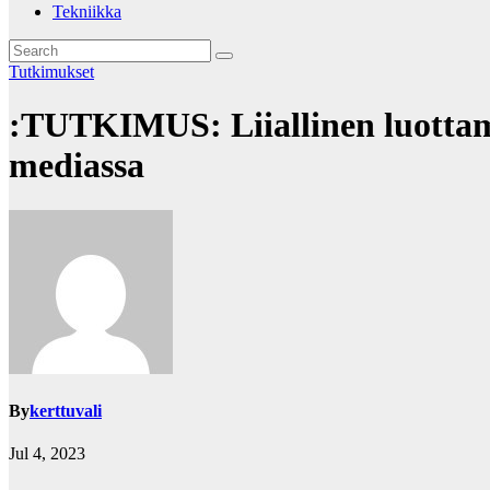
Tekniikka
Tutkimukset
:TUTKIMUS: Liiallinen luottamu
mediassa
By
kerttuvali
Jul 4, 2023