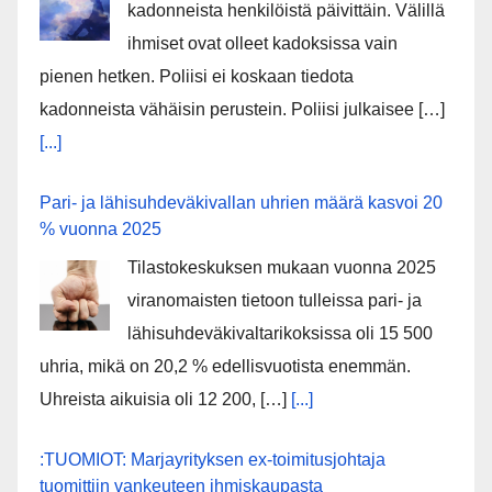
kadonneista henkilöistä päivittäin. Välillä
ihmiset ovat olleet kadoksissa vain
pienen hetken. Poliisi ei koskaan tiedota
kadonneista vähäisin perustein. Poliisi julkaisee […]
[...]
Pari- ja lähisuhdeväkivallan uhrien määrä kasvoi 20
% vuonna 2025
Tilastokeskuksen mukaan vuonna 2025
viranomaisten tietoon tulleissa pari- ja
lähisuhdeväkivaltarikoksissa oli 15 500
uhria, mikä on 20,2 % edellisvuotista enemmän.
Uhreista aikuisia oli 12 200, […]
[...]
:TUOMIOT: Marjayrityksen ex-toimitusjohtaja
tuomittiin vankeuteen ihmiskaupasta