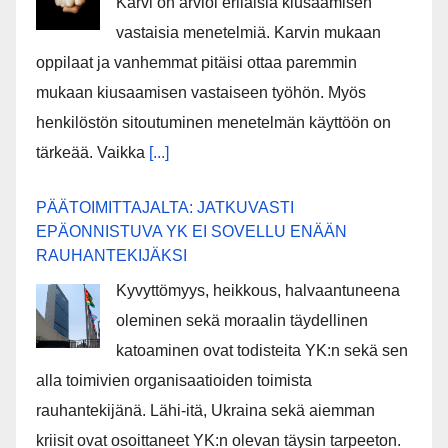
Karvi on arvioi erilaisia kiusaamisen
vastaisia menetelmiä. Karvin mukaan
oppilaat ja vanhemmat pitäisi ottaa paremmin
mukaan kiusaamisen vastaiseen työhön. Myös
henkilöstön sitoutuminen menetelmän käyttöön on
tärkeää. Vaikka
[...]
PÄÄTOIMITTAJALTA: JATKUVASTI
EPÄONNISTUVA YK EI SOVELLU ENÄÄN
RAUHANTEKIJÄKSI
Kyvyttömyys, heikkous, halvaantuneena
oleminen sekä moraalin täydellinen
katoaminen ovat todisteita YK:n sekä sen
alla toimivien organisaatioiden toimista
rauhantekijänä. Lähi-itä, Ukraina sekä aiemman
kriisit ovat osoittaneet YK:n olevan täysin tarpeeton.