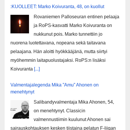
:KUOLLEET: Marko Koivuranta, 48, on kuollut
Rovaniemen Palloseuran entinen pelaaja
ja RoPS-kasvatti Marko Koivuranta on
nukkunut pois. Marko tunnettiin jo
nuorena luotettavana, nopeana sekä taitavana
pelaajana. Hän aloitti hyökkääjänä, mutta siirtyi
myöhemmin laitapuolustajaksi. RoPS:n lisäksi
Koivuranta
[...]
Valmentajalegenda Mika ”Amu” Ahonen on
menehtynyt
Salibandyvalmentaja Mika Ahonen, 54,
on menehtynyt. Classicin
valmennustiimin kuulunut Ahonen sai
sairauskohtauksen kesken tiistaina pelatun F-liigan