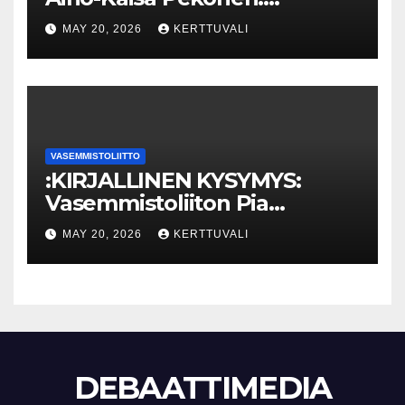
Eriarvoistumisen
MAY 20, 2026
KERTTUVALI
pysäyttäminen luo
turvallisuutta
VASEMMISTOLIITTO
:KIRJALLINEN KYSYMYS:
Vasemmistoliiton Pia
Lohikoski: Missä viipyy Orpon
MAY 20, 2026
KERTTUVALI
hallituksen drooniohjeistus
kunnille?
DEBAATTIMEDIA