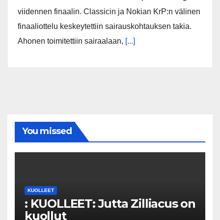
viidennen finaalin. Classicin ja Nokian KrP:n välinen
finaaliottelu keskeytettiin sairauskohtauksen takia.
Ahonen toimitettiin sairaalaan,
[...]
You missed
KUOLLEET
: KUOLLEET: Jutta Zilliacus on
kuollut