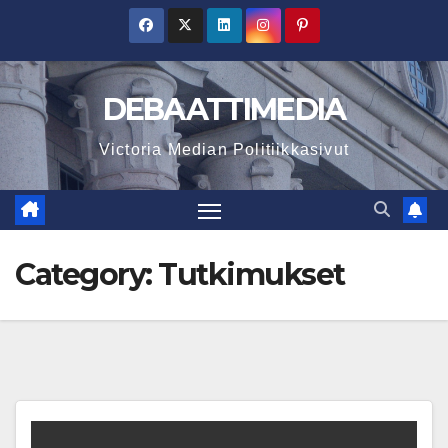
Skip
to
content
DEBAATTIMEDIA
Victoria Median Politiikkasivut
Category:
Tutkimukset