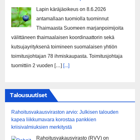
Lapin käräjäoikeus on 8.6.2026
antamallaan tuomiolla tuominnut
Thaimaasta Suomeen marjanpoimijoita
välittäneen thaimaalaisen koordinaattorin sekä
kutsujayrityksenä toimineen suomalaisen yhtiön
toimitusjohtajan 78 ihmiskaupasta. Toimitusjohtaja
tuomittiin 2 vuoden […]
[...]
Talousuutiset
Rahoitusvakausviraston arvio: Julkisen talouden
kapea liikkumavara korostaa pankkien
kriisivalmiuksien merkitystä
Rahoitusvakausvirasto (RVV) on