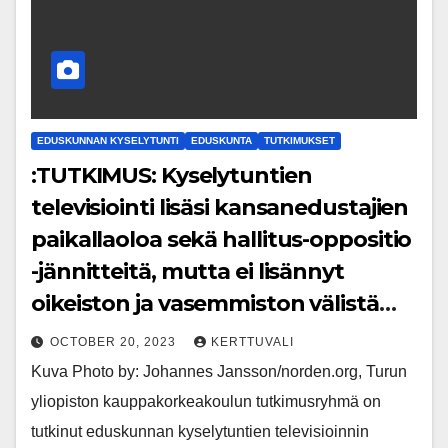
EDUSKUNNAN KYSELYTUNTI
EDUSKUNTA
TUTKIMUKSET
:TUTKIMUS: Kyselytuntien
televisiointi lisäsi kansanedustajien
paikallaoloa sekä hallitus-oppositio
-jännitteitä, mutta ei lisännyt
oikeiston ja vasemmiston välistä
polarisaatiota eduskuntapuheessa
OCTOBER 20, 2023
KERTTUVALI
Kuva Photo by: Johannes Jansson/norden.org, Turun
yliopiston kauppakorkeakoulun tutkimusryhmä on
tutkinut eduskunnan kyselytuntien televisioinnin