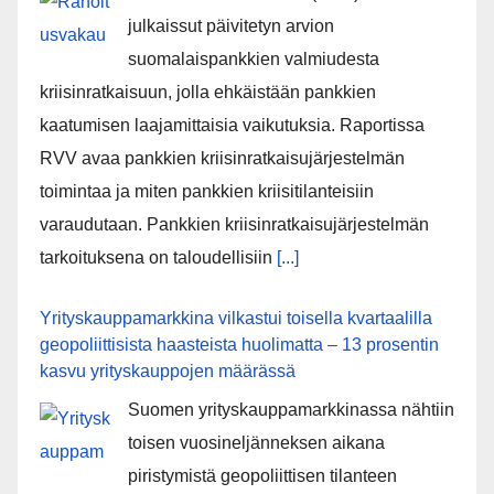
julkaissut päivitetyn arvion
suomalaispankkien valmiudesta
kriisinratkaisuun, jolla ehkäistään pankkien
kaatumisen laajamittaisia vaikutuksia. Raportissa
RVV avaa pankkien kriisinratkaisujärjestelmän
toimintaa ja miten pankkien kriisitilanteisiin
varaudutaan. Pankkien kriisinratkaisujärjestelmän
tarkoituksena on taloudellisiin
[...]
Yrityskauppamarkkina vilkastui toisella kvartaalilla
geopoliittisista haasteista huolimatta – 13 prosentin
kasvu yrityskauppojen määrässä
Suomen yrityskauppamarkkinassa nähtiin
toisen vuosineljänneksen aikana
piristymistä geopoliittisen tilanteen