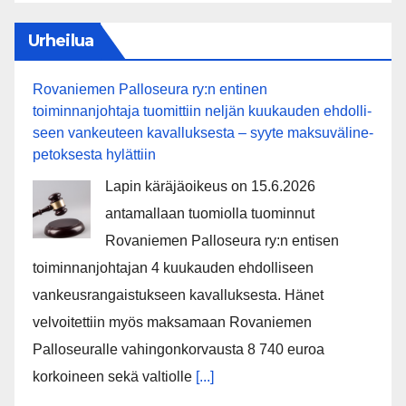
Urheilua
Rovaniemen Palloseura ry:n entinen
toiminnanjohtaja tuo­mit­tiin neljän kuu­kau­den eh­dol­li­
seen van­keu­teen ka­val­luk­ses­ta – syyte mak­su­vä­li­ne­
pe­tok­ses­ta hy­lät­tiin
Lapin käräjäoikeus on 15.6.2026
antamallaan tuomiolla tuominnut
Rovaniemen Palloseura ry:n entisen
toiminnanjohtajan 4 kuukauden ehdolliseen
vankeusrangaistukseen kavalluksesta. Hänet
velvoitettiin myös maksamaan Rovaniemen
Palloseuralle vahingonkorvausta 8 740 euroa
korkoineen sekä valtiolle
[...]