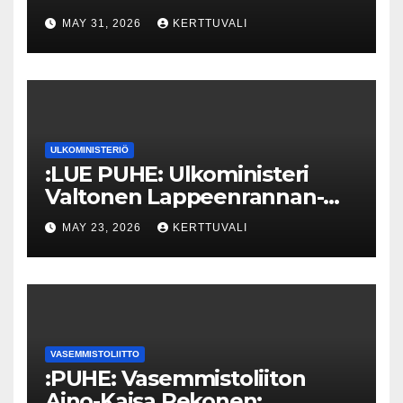
MAY 31, 2026
KERTTUVALI
ULKOMINISTERIÖ
:LUE PUHE: Ulkoministeri
Valtonen Lappeenrannan-
Lahden teknillisen yliopiston
MAY 23, 2026
KERTTUVALI
kunniatohtoriksi
VASEMMISTOLIITTO
:PUHE: Vasemmistoliiton
Aino-Kaisa Pekonen: