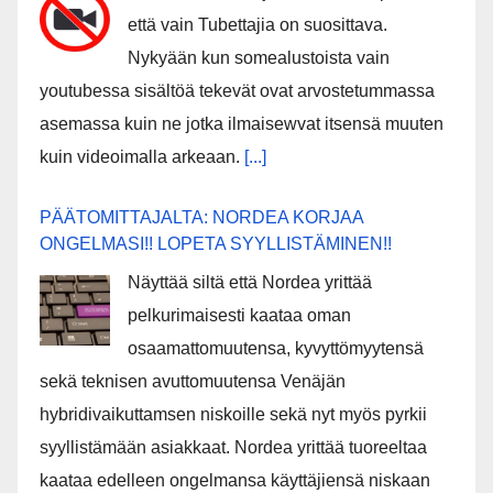
että vain Tubettajia on suosittava.
Nykyään kun somealustoista vain
youtubessa sisältöä tekevät ovat arvostetummassa
asemassa kuin ne jotka ilmaisewvat itsensä muuten
kuin videoimalla arkeaan.
[...]
PÄÄTOMITTAJALTA: NORDEA KORJAA
ONGELMASI!! LOPETA SYYLLISTÄMINEN!!
Näyttää siltä että Nordea yrittää
pelkurimaisesti kaataa oman
osaamattomuutensa, kyvyttömyytensä
sekä teknisen avuttomuutensa Venäjän
hybridivaikuttamsen niskoille sekä nyt myös pyrkii
syyllistämään asiakkaat. Nordea yrittää tuoreeltaa
kaataa edelleen ongelmansa käyttäjiensä niskaan