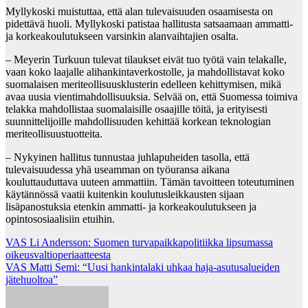
Myllykoski muistuttaa, että alan tulevaisuuden osaamisesta on
pidettävä huoli. Myllykoski patistaa hallitusta satsaamaan ammatti-
ja korkeakoulutukseen varsinkin alanvaihtajien osalta.
– Meyerin Turkuun tulevat tilaukset eivät tuo työtä vain telakalle,
vaan koko laajalle alihankintaverkostolle, ja mahdollistavat koko
suomalaisen meriteollisuusklusterin edelleen kehittymisen, mikä
avaa uusia vientimahdollisuuksia. Selvää on, että Suomessa toimiva
telakka mahdollistaa suomalaisille osaajille töitä, ja erityisesti
suunnittelijoille mahdollisuuden kehittää korkean teknologian
meriteollisuustuotteita.
– Nykyinen hallitus tunnustaa juhlapuheiden tasolla, että
tulevaisuudessa yhä useamman on työuransa aikana
kouluttauduttava uuteen ammattiin. Tämän tavoitteen toteutuminen
käytännössä vaatii kuitenkin koulutusleikkausten sijaan
lisäpanostuksia etenkin ammatti- ja korkeakoulutukseen ja
opintososiaalisiin etuihin.
Post
VAS Li Andersson: Suomen turvapaikkapolitiikka lipsumassa
oikeusvaltioperiaatteesta
navigation
VAS Matti Semi: “Uusi hankintalaki uhkaa haja-asutusalueiden
jätehuoltoa”