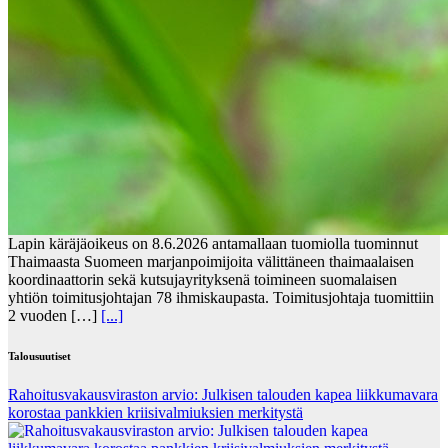
Lapin käräjäoikeus on 8.6.2026 antamallaan tuomiolla tuominnut
Thaimaasta Suomeen marjanpoimijoita välittäneen thaimaalaisen
koordinaattorin sekä kutsujayrityksenä toimineen suomalaisen
yhtiön toimitusjohtajan 78 ihmiskaupasta. Toimitusjohtaja tuomittiin
2 vuoden […]
[...]
Talousuutiset
Rahoitusvakausviraston arvio: Julkisen talouden kapea liikkumavara
korostaa pankkien kriisivalmiuksien merkitystä