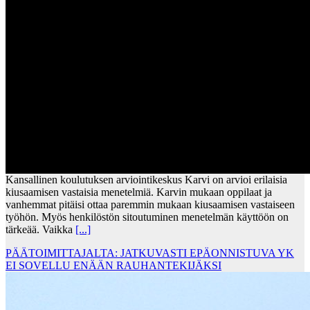
Kansallinen koulutuksen arviointikeskus Karvi on arvioi erilaisia
kiusaamisen vastaisia menetelmiä. Karvin mukaan oppilaat ja
vanhemmat pitäisi ottaa paremmin mukaan kiusaamisen vastaiseen
työhön. Myös henkilöstön sitoutuminen menetelmän käyttöön on
tärkeää. Vaikka
[...]
PÄÄTOIMITTAJALTA: JATKUVASTI EPÄONNISTUVA YK
EI SOVELLU ENÄÄN RAUHANTEKIJÄKSI