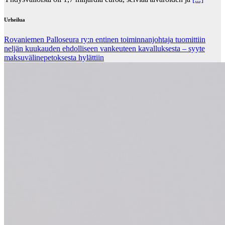
Urheilua
Rovaniemen Palloseura ry:n entinen toiminnanjohtaja tuo­mit­tiin
neljän kuu­kau­den eh­dol­li­seen van­keu­teen ka­val­luk­ses­ta – syyte
mak­su­vä­li­ne­pe­tok­ses­ta hy­lät­tiin