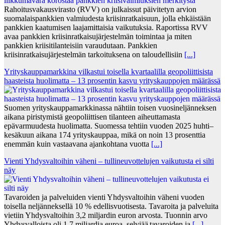
Rahoitusvakausvirasto (RVV) on julkaissut päivitetyn arvion
suomalaispankkien valmiudesta kriisinratkaisuun, jolla ehkäistään
pankkien kaatumisen laajamittaisia vaikutuksia. Raportissa RVV
avaa pankkien kriisinratkaisujärjestelmän toimintaa ja miten
pankkien kriisitilanteisiin varaudutaan. Pankkien
kriisinratkaisujärjestelmän tarkoituksena on taloudellisiin
[...]
Yrityskauppamarkkina vilkastui toisella kvartaalilla geopoliittisista
haasteista huolimatta – 13 prosentin kasvu yrityskauppojen määrässä
Suomen yrityskauppamarkkinassa nähtiin toisen vuosineljänneksen
aikana piristymistä geopoliittisen tilanteen aiheuttamasta
epävarmuudesta huolimatta. Suomessa tehtiin vuoden 2025 huhti–
kesäkuun aikana 174 yrityskauppaa, mikä on noin 13 prosenttia
enemmän kuin vastaavana ajankohtana vuotta
[...]
Vienti Yhdysvaltoihin väheni – tullineuvottelujen vaikutusta ei silti
näy
Tavaroiden ja palveluiden vienti Yhdysvaltoihin väheni vuoden
toisella neljänneksellä 10 % edellisvuotisesta. Tavaroita ja palveluita
vietiin Yhdysvaltoihin 3,2 miljardin euron arvosta. Tuonnin arvo
Yhdysvalloista oli 1,7 miljardia euroa, selviää tavaroiden ja
[...]