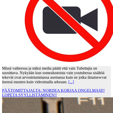
Missä vaiheessa ja miksi media päätti että vain Tubettajia on
suosittava. Nykyään kun somealustoista vain youtubessa sisältöä
tekevät ovat arvostetummassa asemassa kuin ne jotka ilmaisewvat
itsensä muuten kuin videoimalla arkeaan.
[...]
PÄÄTOMITTAJALTA: NORDEA KORJAA ONGELMASI!!
LOPETA SYYLLISTÄMINEN!!