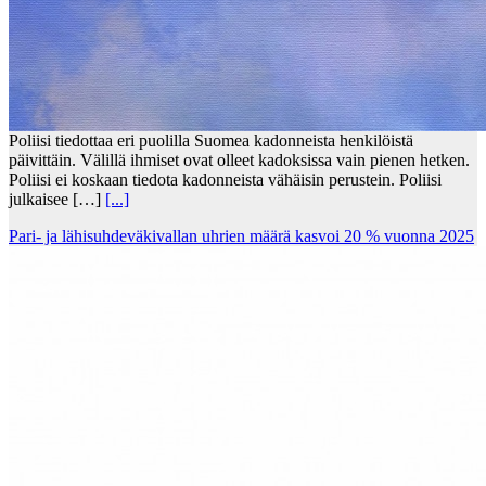
Poliisi tiedottaa eri puolilla Suomea kadonneista henkilöistä
päivittäin. Välillä ihmiset ovat olleet kadoksissa vain pienen hetken.
Poliisi ei koskaan tiedota kadonneista vähäisin perustein. Poliisi
julkaisee […]
[...]
Pari- ja lähisuhdeväkivallan uhrien määrä kasvoi 20 % vuonna 2025