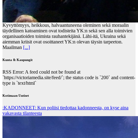
Kyvyttömyys, heikkous, halvaantuneena oleminen sekä moraalin
täydellinen katoaminen ovat todisteita YK:n sekä sen alla toimivien
organisaatioiden toimista rauhantekijänä. Lähi-itä, Ukraina sekä
aiemman kriisit ovat osoittaneet YK:n olevan täysin tarpeeton.
Maailman
[...]
Kunta & Kaupungit
RSS Error: A feed could not be found at
`https://victoriamedia.site/feed/`; the status code is `200` and content-
type is `text/html`
Kotimaan Uutiset
:KADONNEET: Kun poliisi tiedottaa kadonneesta, on kyse aina
vakavasta tilanteesta