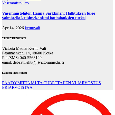
Vasemmistoliitto
Vasemmistoliiton Hanna Sarkkinen: Hallituksen tulee
valmistella kriisimekanismi kotitalouksien tueksi
Apr 14, 2026
kerttuvali
YHTEYDENOTOT
Victoria Media/ Kerttu Vali
Pajamäenkatu 14, 48600 Kotka
Puh/SMS: 040-5563129
email: debaattilehti(@)victoriamedia.fi
Lukijan kirjoitukset
PÄÄTOIMITTAJALTA:TUBETTAJIEN YLIARVOSTUS
ERIARVOISTAA