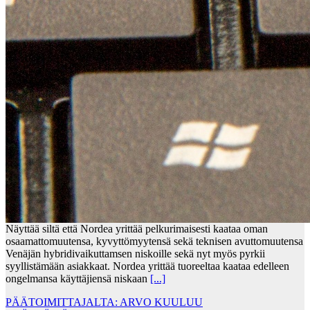
Näyttää siltä että Nordea yrittää pelkurimaisesti kaataa oman
osaamattomuutensa, kyvyttömyytensä sekä teknisen avuttomuutensa
Venäjän hybridivaikuttamsen niskoille sekä nyt myös pyrkii
syyllistämään asiakkaat. Nordea yrittää tuoreeltaa kaataa edelleen
ongelmansa käyttäjiensä niskaan
[...]
PÄÄTOIMITTAJALTA: ARVO KUULUU