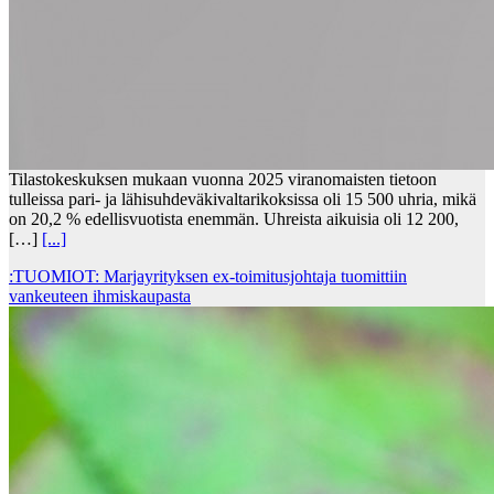
Tilastokeskuksen mukaan vuonna 2025 viranomaisten tietoon
tulleissa pari- ja lähisuhdeväkivaltarikoksissa oli 15 500 uhria, mikä
on 20,2 % edellisvuotista enemmän. Uhreista aikuisia oli 12 200,
[…]
[...]
:TUOMIOT: Marjayrityksen ex-toimitusjohtaja tuomittiin
vankeuteen ihmiskaupasta