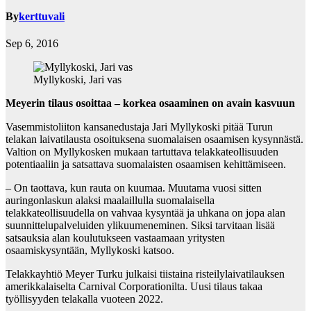
By
kerttuvali
Sep 6, 2016
Myllykoski, Jari vas
Meyerin tilaus osoittaa –
korkea
osaaminen on avain kasvuun
Vasemmistoliiton kansanedustaja Jari Myllykoski pitää Turun
telakan laivatilausta osoituksena suomalaisen osaamisen kysynnästä.
Valtion on Myllykosken mukaan tartuttava telakkateollisuuden
potentiaaliin ja satsattava suomalaisten osaamisen kehittämiseen.
– On taottava, kun rauta on kuumaa. Muutama vuosi sitten
auringonlaskun alaksi maalaillulla suomalaisella
telakkateollisuudella on vahvaa kysyntää ja uhkana on jopa alan
suunnittelupalveluiden ylikuumeneminen. Siksi tarvitaan lisää
satsauksia alan koulutukseen vastaamaan yritysten
osaamiskysyntään, Myllykoski katsoo.
Telakkayhtiö Meyer Turku julkaisi tiistaina risteilylaivatilauksen
amerikkalaiselta Carnival Corporationilta. Uusi tilaus takaa
työllisyyden telakalla vuoteen 2022.