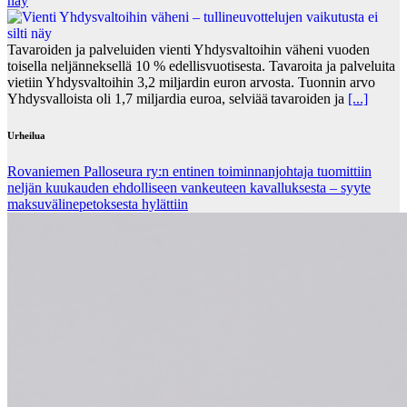
näy
Tavaroiden ja palveluiden vienti Yhdysvaltoihin väheni vuoden
toisella neljänneksellä 10 % edellisvuotisesta. Tavaroita ja palveluita
vietiin Yhdysvaltoihin 3,2 miljardin euron arvosta. Tuonnin arvo
Yhdysvalloista oli 1,7 miljardia euroa, selviää tavaroiden ja
[...]
Urheilua
Rovaniemen Palloseura ry:n entinen toiminnanjohtaja tuo­mit­tiin
neljän kuu­kau­den eh­dol­li­seen van­keu­teen ka­val­luk­ses­ta – syyte
mak­su­vä­li­ne­pe­tok­ses­ta hy­lät­tiin