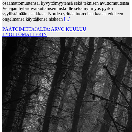
osaamattomuutensa, kyvyttömyytensä sekä teknisen avuttomuutensa
Venäjän hybridivaikuttamsen niskoille sekä nyt myös pyrkii
syyllistämään asiakkaat. Nordea yrittää tuoreeltaa kaataa edelleen
ongelmansa käyttäjiensä niskaan
[...]
PÄÄTOIMITTAJALTA: ARVO KUULUU
TYÖTTÖMÄLLEKIN