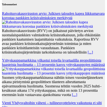
Talousuutiset
Rahoitusvakausviraston arvio: Julkisen talouden kapea liikkumavara
korostaa pankkien kriisivalmiuksien merkitystä
Rahoitusvakausvirasto (RVV) on julkaissut päivitetyn arvion
suomalaispankkien valmiudesta kriisinratkaisuun, jolla ehkäistään
pankkien kaatumisen laajamittaisia vaikutuksia. Raportissa RVV
avaa pankkien kriisinratkaisujärjestelmän toimintaa ja miten
pankkien kriisitilanteisiin varaudutaan. Pankkien
kriisinratkaisujärjestelmän tarkoituksena on taloudellisiin
[...]
Yrityskauppamarkkina vilkastui toisella kvartaalilla geopoliittisista
haasteista huolimatta – 13 prosentin kasvu yrityskauppojen määrässä
Suomen yrityskauppamarkkinassa nähtiin toisen vuosineljänneksen
aikana piristymistä geopoliittisen tilanteen aiheuttamasta
epävarmuudesta huolimatta. Suomessa tehtiin vuoden 2025 huhti–
kesäkuun aikana 174 yrityskauppaa, mikä on noin 13 prosenttia
enemmän kuin vastaavana ajankohtana vuotta
[...]
Vienti Yhdysvaltoihin väheni – tullineuvottelujen vaikutusta ei silti