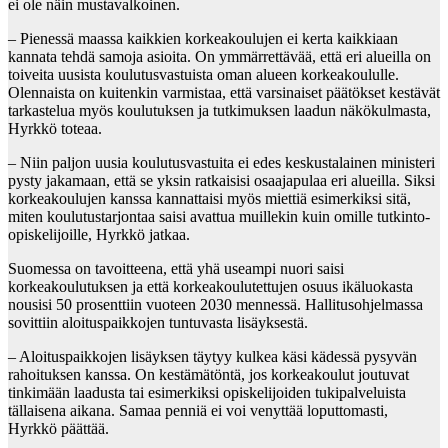
ei ole näin mustavalkoinen.
– Pienessä maassa kaikkien korkeakoulujen ei kerta kaikkiaan
kannata tehdä samoja asioita. On ymmärrettävää, että eri alueilla on
toiveita uusista koulutusvastuista oman alueen korkeakoululle.
Olennaista on kuitenkin varmistaa, että varsinaiset päätökset kestävät
tarkastelua myös koulutuksen ja tutkimuksen laadun näkökulmasta,
Hyrkkö toteaa.
– Niin paljon uusia koulutusvastuita ei edes keskustalainen ministeri
pysty jakamaan, että se yksin ratkaisisi osaajapulaa eri alueilla. Siksi
korkeakoulujen kanssa kannattaisi myös miettiä esimerkiksi sitä,
miten koulutustarjontaa saisi avattua muillekin kuin omille tutkinto-
opiskelijoille, Hyrkkö jatkaa.
Suomessa on tavoitteena, että yhä useampi nuori saisi
korkeakoulutuksen ja että korkeakoulutettujen osuus ikäluokasta
nousisi 50 prosenttiin vuoteen 2030 mennessä. Hallitusohjelmassa
sovittiin aloituspaikkojen tuntuvasta lisäyksestä.
– Aloituspaikkojen lisäyksen täytyy kulkea käsi kädessä pysyvän
rahoituksen kanssa. On kestämätöntä, jos korkeakoulut joutuvat
tinkimään laadusta tai esimerkiksi opiskelijoiden tukipalveluista
tällaisena aikana. Samaa penniä ei voi venyttää loputtomasti,
Hyrkkö päättää.