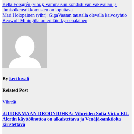
Post
Bella Forsgrén (vihr.): Vammaisiin kohdistuvan väkivallan ja
ihmisoikeusrikkomusten on loputtava
navigation
Mari Holopainen (vihr): GigaVaasan taustalla olevalla kaivosyhtiö
Beowulf Miningilla on erittäin kyseenalainen
By
kerttuvali
Related Post
Vihreät
:UUDENMAAN DROONIUHKA: Vihreiden Sofia Virta: EU-
Alertin käyttöönottoa on aikaistettava ja Venäjä-sanktioita
kiristettävä