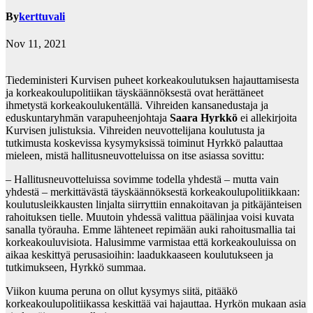
By
kerttuvali
Nov 11, 2021
Tiedeministeri Kurvisen puheet korkeakoulutuksen hajauttamisesta
ja korkeakoulupolitiikan täyskäännöksestä ovat herättäneet
ihmetystä korkeakoulukentällä. Vihreiden kansanedustaja ja
eduskuntaryhmän varapuheenjohtaja
Saara Hyrkkö
ei allekirjoita
Kurvisen julistuksia. Vihreiden neuvottelijana koulutusta ja
tutkimusta koskevissa kysymyksissä toiminut Hyrkkö palauttaa
mieleen, mistä hallitusneuvotteluissa on itse asiassa sovittu:
– Hallitusneuvotteluissa sovimme todella yhdestä – mutta vain
yhdestä – merkittävästä täyskäännöksestä korkeakoulupolitiikkaan:
koulutusleikkausten linjalta siirryttiin ennakoitavan ja pitkäjänteisen
rahoituksen tielle. Muutoin yhdessä valittua päälinjaa voisi kuvata
sanalla työrauha. Emme lähteneet repimään auki rahoitusmallia tai
korkeakouluvisiota. Halusimme varmistaa että korkeakouluissa on
aikaa keskittyä perusasioihin: laadukkaaseen koulutukseen ja
tutkimukseen, Hyrkkö summaa.
Viikon kuuma peruna on ollut kysymys siitä, pitääkö
korkeakoulupolitiikassa keskittää vai hajauttaa. Hyrkön mukaan asia