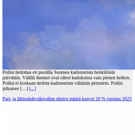
Poliisi tiedottaa eri puolilla Suomea kadonneista henkilöistä
päivittäin. Välillä ihmiset ovat olleet kadoksissa vain pienen hetken.
Poliisi ei koskaan tiedota kadonneista vähäisin perustein. Poliisi
julkaisee […]
[...]
Pari- ja lähisuhdeväkivallan uhrien määrä kasvoi 20 % vuonna 2025