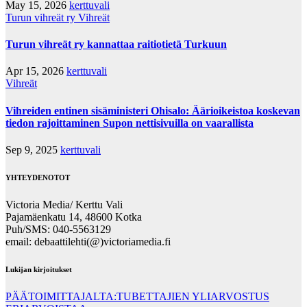
May 15, 2026
kerttuvali
Turun vihreät ry
Vihreät
Turun vihreät ry kannattaa raitiotietä Turkuun
Apr 15, 2026
kerttuvali
Vihreät
Vihreiden entinen sisäministeri Ohisalo: Äärioikeistoa koskevan
tiedon rajoittaminen Supon nettisivuilla on vaarallista
Sep 9, 2025
kerttuvali
YHTEYDENOTOT
Victoria Media/ Kerttu Vali
Pajamäenkatu 14, 48600 Kotka
Puh/SMS: 040-5563129
email: debaattilehti(@)victoriamedia.fi
Lukijan kirjoitukset
PÄÄTOIMITTAJALTA:TUBETTAJIEN YLIARVOSTUS