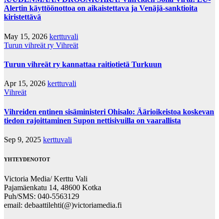
Alertin käyttöönottoa on aikaistettava ja Venäjä-sanktioita
kiristettävä
May 15, 2026
kerttuvali
Turun vihreät ry
Vihreät
Turun vihreät ry kannattaa raitiotietä Turkuun
Apr 15, 2026
kerttuvali
Vihreät
Vihreiden entinen sisäministeri Ohisalo: Äärioikeistoa koskevan
tiedon rajoittaminen Supon nettisivuilla on vaarallista
Sep 9, 2025
kerttuvali
YHTEYDENOTOT
Victoria Media/ Kerttu Vali
Pajamäenkatu 14, 48600 Kotka
Puh/SMS: 040-5563129
email: debaattilehti(@)victoriamedia.fi