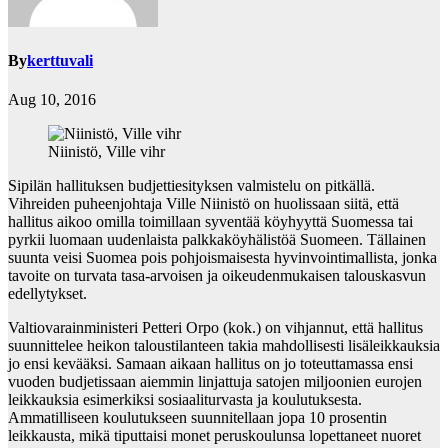
By
kerttuvali
Aug 10, 2016
Niinistö, Ville vihr
Sipilän hallituksen budjettiesityksen valmistelu on pitkällä.
Vihreiden puheenjohtaja Ville Niinistö on huolissaan siitä, että
hallitus aikoo omilla toimillaan syventää köyhyyttä Suomessa tai
pyrkii luomaan uudenlaista palkkaköyhälistöä Suomeen. Tällainen
suunta veisi Suomea pois pohjoismaisesta hyvinvointimallista, jonka
tavoite on turvata tasa-arvoisen ja oikeudenmukaisen talouskasvun
edellytykset.
Valtiovarainministeri Petteri Orpo (kok.) on vihjannut, että hallitus
suunnittelee heikon taloustilanteen takia mahdollisesti lisäleikkauksia
jo ensi kevääksi. Samaan aikaan hallitus on jo toteuttamassa ensi
vuoden budjetissaan aiemmin linjattuja satojen miljoonien eurojen
leikkauksia esimerkiksi sosiaaliturvasta ja koulutuksesta.
Ammatilliseen koulutukseen suunnitellaan jopa 10 prosentin
leikkausta, mikä tiputtaisi monet peruskoulunsa lopettaneet nuoret