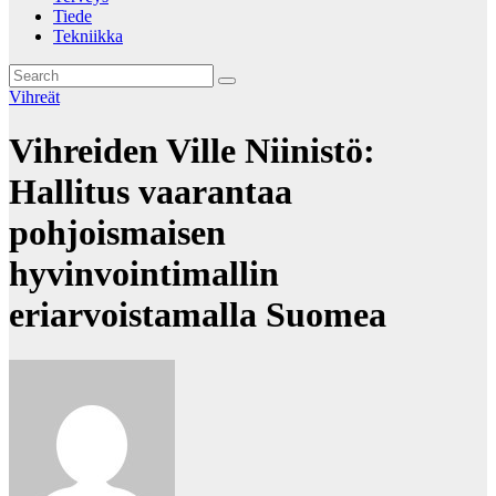
Tiede
Tekniikka
Vihreät
Vihreiden Ville Niinistö:
Hallitus vaarantaa
pohjoismaisen
hyvinvointimallin
eriarvoistamalla Suomea