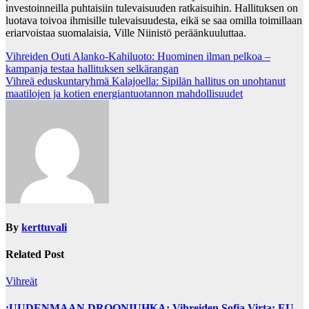
investoinneilla puhtaisiin tulevaisuuden ratkaisuihin. Hallituksen on
luotava toivoa ihmisille tulevaisuudesta, eikä se saa omilla toimillaan
eriarvoistaa suomalaisia, Ville Niinistö peräänkuuluttaa.
Post
Vihreiden Outi Alanko-Kahiluoto: Huominen ilman pelkoa –
kampanja testaa hallituksen selkärangan
navigation
Vihreä eduskuntaryhmä Kalajoella: Sipilän hallitus on unohtanut
maatilojen ja kotien energiantuotannon mahdollisuudet
By
kerttuvali
Related Post
Vihreät
:UUDENMAAN DROONIUHKA: Vihreiden Sofia Virta: EU-