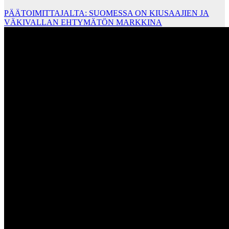
PÄÄTOIMITTAJALTA: SUOMESSA ON KIUSAAJIEN JA
VÄKIVALLAN EHTYMÄTÖN MARKKINA