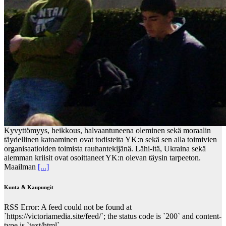
Kyvyttömyys, heikkous, halvaantuneena oleminen sekä moraalin
täydellinen katoaminen ovat todisteita YK:n sekä sen alla toimivien
organisaatioiden toimista rauhantekijänä. Lähi-itä, Ukraina sekä
aiemman kriisit ovat osoittaneet YK:n olevan täysin tarpeeton.
Maailman
[...]
Kunta & Kaupungit
RSS Error: A feed could not be found at
`https://victoriamedia.site/feed/`; the status code is `200` and content-
type is `text/html`