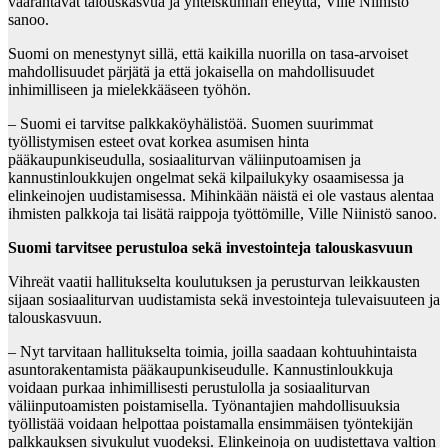
vaarantavat talouskasvua ja yhteiskunnan eheyttä, Ville Niinistö
sanoo.
Suomi on menestynyt sillä, että kaikilla nuorilla on tasa-arvoiset
mahdollisuudet pärjätä ja että jokaisella on mahdollisuudet
inhimilliseen ja mielekkääseen työhön.
– Suomi ei tarvitse palkkaköyhälistöä. Suomen suurimmat
työllistymisen esteet ovat korkea asumisen hinta
pääkaupunkiseudulla, sosiaaliturvan väliinputoamisen ja
kannustinloukkujen ongelmat sekä kilpailukyky osaamisessa ja
elinkeinojen uudistamisessa. Mihinkään näistä ei ole vastaus alentaa
ihmisten palkkoja tai lisätä raippoja työttömille, Ville Niinistö sanoo.
Suomi tarvitsee perustuloa sekä investointeja talouskasvuun
Vihreät vaatii hallitukselta koulutuksen ja perusturvan leikkausten
sijaan sosiaaliturvan uudistamista sekä investointeja tulevaisuuteen ja
talouskasvuun.
– Nyt tarvitaan hallitukselta toimia, joilla saadaan kohtuuhintaista
asuntorakentamista pääkaupunkiseudulle. Kannustinloukkuja
voidaan purkaa inhimillisesti perustulolla ja sosiaaliturvan
väliinputoamisten poistamisella. Työnantajien mahdollisuuksia
työllistää voidaan helpottaa poistamalla ensimmäisen työntekijän
palkkauksen sivukulut vuodeksi. Elinkeinoja on uudistettava valtion