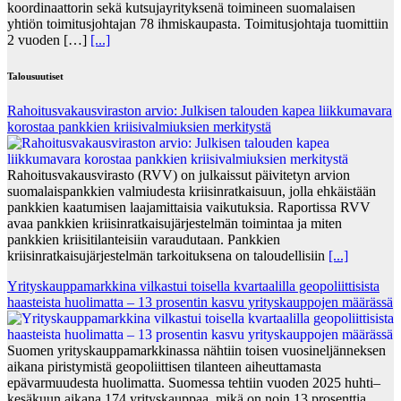
koordinaattorin sekä kutsujayrityksenä toimineen suomalaisen
yhtiön toimitusjohtajan 78 ihmiskaupasta. Toimitusjohtaja tuomittiin
2 vuoden […]
[...]
Talousuutiset
Rahoitusvakausviraston arvio: Julkisen talouden kapea liikkumavara
korostaa pankkien kriisivalmiuksien merkitystä
Rahoitusvakausvirasto (RVV) on julkaissut päivitetyn arvion
suomalaispankkien valmiudesta kriisinratkaisuun, jolla ehkäistään
pankkien kaatumisen laajamittaisia vaikutuksia. Raportissa RVV
avaa pankkien kriisinratkaisujärjestelmän toimintaa ja miten
pankkien kriisitilanteisiin varaudutaan. Pankkien
kriisinratkaisujärjestelmän tarkoituksena on taloudellisiin
[...]
Yrityskauppamarkkina vilkastui toisella kvartaalilla geopoliittisista
haasteista huolimatta – 13 prosentin kasvu yrityskauppojen määrässä
Suomen yrityskauppamarkkinassa nähtiin toisen vuosineljänneksen
aikana piristymistä geopoliittisen tilanteen aiheuttamasta
epävarmuudesta huolimatta. Suomessa tehtiin vuoden 2025 huhti–
kesäkuun aikana 174 yrityskauppaa, mikä on noin 13 prosenttia