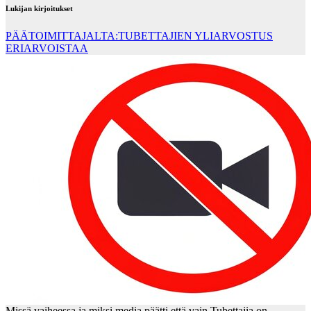
Lukijan kirjoitukset
PÄÄTOIMITTAJALTA:TUBETTAJIEN YLIARVOSTUS
ERIARVOISTAA
Missä vaiheessa ja miksi media päätti että vain Tubettajia on