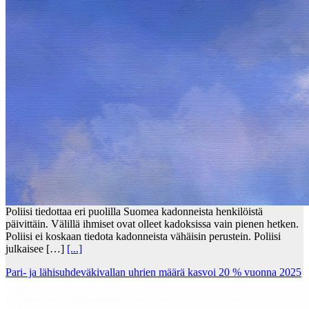
Poliisi tiedottaa eri puolilla Suomea kadonneista henkilöistä
päivittäin. Välillä ihmiset ovat olleet kadoksissa vain pienen hetken.
Poliisi ei koskaan tiedota kadonneista vähäisin perustein. Poliisi
julkaisee […]
[...]
Pari- ja lähisuhdeväkivallan uhrien määrä kasvoi 20 % vuonna 2025