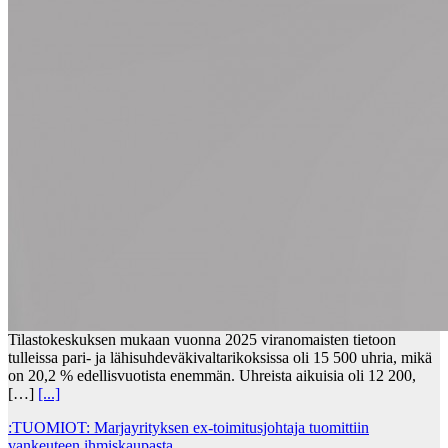
Tilastokeskuksen mukaan vuonna 2025 viranomaisten tietoon
tulleissa pari- ja lähisuhdeväkivaltarikoksissa oli 15 500 uhria, mikä
on 20,2 % edellisvuotista enemmän. Uhreista aikuisia oli 12 200,
[…]
[...]
:TUOMIOT: Marjayrityksen ex-toimitusjohtaja tuomittiin
vankeuteen ihmiskaupasta