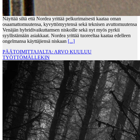
Näyttää siltä että Nordea yrittää pelkurimaisesti kaataa oman
osaamattomuutensa, kyvyttömyytensä sekä teknisen avuttomuutensa
Venäjän hybridivaikuttamsen niskoille sekä nyt myös pyrkii
syyllistämään asiakkaat. Nordea yrittää tuoreeltaa kaataa edelleen
ongelmansa käyttäjiensä niskaan
[...]
PÄÄTOIMITTAJALTA: ARVO KUULUU
TYÖTTÖMÄLLEKIN