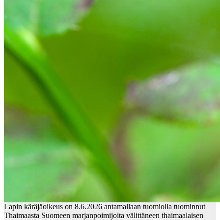
Lapin käräjäoikeus on 8.6.2026 antamallaan tuomiolla tuominnut
Thaimaasta Suomeen marjanpoimijoita välittäneen thaimaalaisen