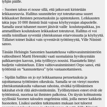
tyhjän päälle.
– Suomen talous ei nouse sillä, että jatkuvasti kiristetään
leikkausruuvia. Hallitus suunnittelee nyt toteuttavansa suuret
leikkaukset ihmisten perusetuuksiin ja opintotukeen. Leikkausten
takia jopa 10 000 ihmistä lisää vajoaa köyhyysrajan alapuolelle.
Samalla useat tuhannet nuoret jäisivät vaille koulutuspaikkaa, jos
ammatillisen koulutuksen leikkaukset toteutuvat. Hallitus ei voi
omilla toimillaan syventää yhteiskunnan eriarvoisuutta ja köyhyyttä.
Tällaiset toimet lisäksi vain syventävät työttömyyttä, Ville Niinistö
sanoo.
Tänään Helsingin Sanomien haastattelussa valtiovarainministeriön
valtiosihteeri Martti Hetemäki vaati suomalaisia hyväksymään
palkkaerojen kasvun, jotta työllisyys nousisi. Haastattelu liittyi
budjetin valmisteluun. Eilen valtiovarainministeri Orpo sanoi, että
työttömiä on “kannustettava” työn vastaanottamiseen.
– Sipilän hallitus on jo nyt leikkaamassa perusetuuksia ja
rajoittamassa työttömien oikeuksia. Samalla se on vienyt nuorten
yhteiskuntatakuulta valtaosan rahoista, eivätkä työllistämisen
tukirahat eivät riitä aktivointitoimiin. Työllistymisen esteet eivät ole
työttömissä, nuorissa tai ihmisten palkoissa. On täysin kohtuutonta
syyllistää Suomen talouden ongelmista niitä, joilla menee kaikkein
huonoiten. Lisäksi useiden tutkimusten mukaan isot tuloerot