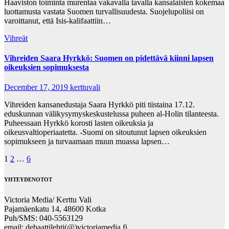
Haaviston toiminta murentaa vakavalla tavalla kansalaisten kokemaa
luottamusta vastata Suomen turvallisuudesta. Suojelupoliisi on
varoittanut, että Isis-kalifaattiin…
Vihreät
Vihreiden Saara Hyrkkö: Suomen on pidettävä kiinni lapsen
oikeuksien sopimuksesta
December 17, 2019
kerttuvali
Vihreiden kansanedustaja Saara Hyrkkö piti tiistaina 17.12.
eduskunnan välikysymyskeskustelussa puheen al-Holin tilanteesta.
Puheessaan Hyrkkö korosti lasten oikeuksia ja
oikeusvaltioperiaatetta. -Suomi on sitoutunut lapsen oikeuksien
sopimukseen ja turvaamaan muun muassa lapsen…
Posts
1
2
…
6
pagination
YHTEYDENOTOT
Victoria Media/ Kerttu Vali
Pajamäenkatu 14, 48600 Kotka
Puh/SMS: 040-5563129
email: debaattilehti(@)victoriamedia.fi