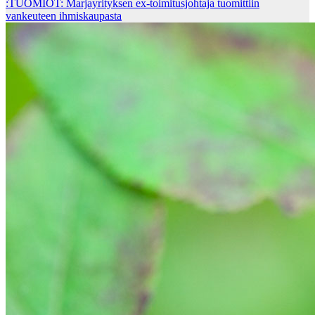
:TUOMIOT: Marjayrityksen ex-toimitusjohtaja tuomittiin
vankeuteen ihmiskaupasta