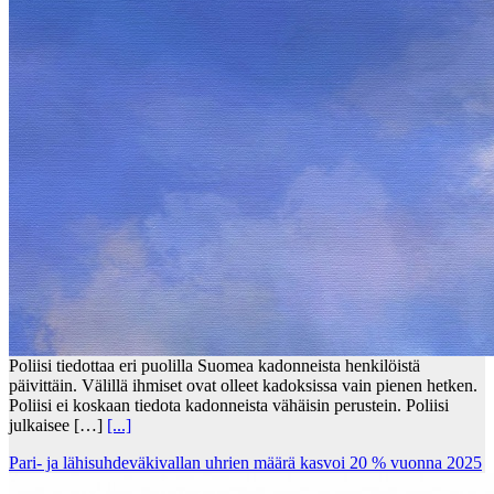
Poliisi tiedottaa eri puolilla Suomea kadonneista henkilöistä
päivittäin. Välillä ihmiset ovat olleet kadoksissa vain pienen hetken.
Poliisi ei koskaan tiedota kadonneista vähäisin perustein. Poliisi
julkaisee […]
[...]
Pari- ja lähisuhdeväkivallan uhrien määrä kasvoi 20 % vuonna 2025