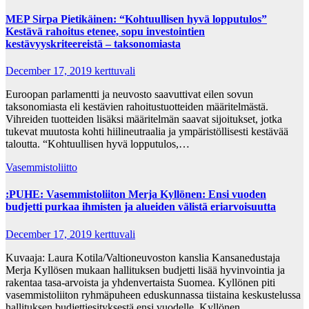
MEP Sirpa Pietikäinen: “Kohtuullisen hyvä lopputulos”
Kestävä rahoitus etenee, sopu investointien
kestävyyskriteereistä – taksonomiasta
December 17, 2019
kerttuvali
Euroopan parlamentti ja neuvosto saavuttivat eilen sovun
taksonomiasta eli kestävien rahoitustuotteiden määritelmästä.
Vihreiden tuotteiden lisäksi määritelmän saavat sijoitukset, jotka
tukevat muutosta kohti hiilineutraalia ja ympäristöllisesti kestävää
taloutta. “Kohtuullisen hyvä lopputulos,…
Vasemmistoliitto
:PUHE: Vasemmistoliiton Merja Kyllönen: Ensi vuoden
budjetti purkaa ihmisten ja alueiden välistä eriarvoisuutta
December 17, 2019
kerttuvali
Kuvaaja: Laura Kotila/Valtioneuvoston kanslia Kansanedustaja
Merja Kyllösen mukaan hallituksen budjetti lisää hyvinvointia ja
rakentaa tasa-arvoista ja yhdenvertaista Suomea. Kyllönen piti
vasemmistoliiton ryhmäpuheen eduskunnassa tiistaina keskustelussa
hallituksen budjettiesityksestä ensi vuodelle. Kyllönen…