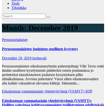
Tiede
Tekniikka
Month:
December 2019
Perussuomalaiset
Perussuomalaisten jouluinen suullinen kysymys
December 19, 2019
kerttuvali
Perussuomalaisten eduskuntaryhmän puheenjohtaja Ville Tavio esitti
tänään suullisen kyselytunnin päätteeksi ennen joulutaukoa jo
perinteeksi muodostuneen jouluisen kysymyksen pilke
silmäkulmassa. Arvoisa puhemies! Vuosi sitten eduskuntavaalien
alla kaikki vakuuttivat olevansa kilttejä. Sittemmin…
Eduskunnan vammaisasiain yhteistyöryhmä (VAMYT)
SDP
Eduskunnan vammaisasiain yhteistyöryhmä (VAMYT):
Hallitus vahvistaa kehitysvammaisten työllistymisen edellytyksiä