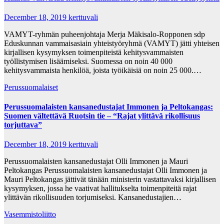
December 18, 2019
kerttuvali
VAMYT-ryhmän puheenjohtaja Merja Mäkisalo-Ropponen sdp
Eduskunnan vammaisasiain yhteistyöryhmä (VAMYT) jätti yhteisen
kirjallisen kysymyksen toimenpiteistä kehitysvammaisten
työllistymisen lisäämiseksi. Suomessa on noin 40 000
kehitysvammaista henkilöä, joista työikäisiä on noin 25 000.…
Perussuomalaiset
Perussuomalaisten kansanedustajat Immonen ja Peltokangas:
Suomen vältettävä Ruotsin tie – “Rajat ylittävä rikollisuus
torjuttava”
December 18, 2019
kerttuvali
Perussuomalaisten kansanedustajat Olli Immonen ja Mauri
Peltokangas Perussuomalaisten kansanedustajat Olli Immonen ja
Mauri Peltokangas jättivät tänään ministerin vastattavaksi kirjallisen
kysymyksen, jossa he vaativat hallitukselta toimenpiteitä rajat
ylittävän rikollisuuden torjumiseksi. Kansanedustajien…
Vasemmistoliitto