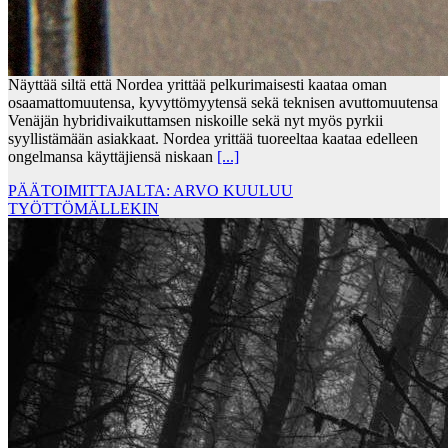
Näyttää siltä että Nordea yrittää pelkurimaisesti kaataa oman
osaamattomuutensa, kyvyttömyytensä sekä teknisen avuttomuutensa
Venäjän hybridivaikuttamsen niskoille sekä nyt myös pyrkii
syyllistämään asiakkaat. Nordea yrittää tuoreeltaa kaataa edelleen
ongelmansa käyttäjiensä niskaan
[...]
PÄÄTOIMITTAJALTA: ARVO KUULUU
TYÖTTÖMÄLLEKIN