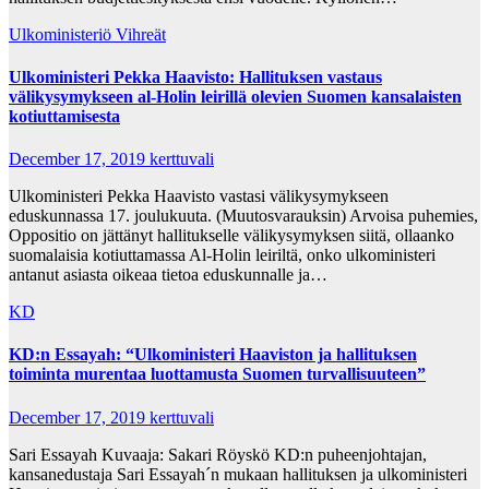
Ulkoministeriö
Vihreät
Ulkoministeri Pekka Haavisto: Hallituksen vastaus
välikysymykseen al-Holin leirillä olevien Suomen kansalaisten
kotiuttamisesta
December 17, 2019
kerttuvali
Ulkoministeri Pekka Haavisto vastasi välikysymykseen
eduskunnassa 17. joulukuuta. (Muutosvarauksin) Arvoisa puhemies,
Oppositio on jättänyt hallitukselle välikysymyksen siitä, ollaanko
suomalaisia kotiuttamassa Al-Holin leiriltä, onko ulkoministeri
antanut asiasta oikeaa tietoa eduskunnalle ja…
KD
KD:n Essayah: “Ulkoministeri Haaviston ja hallituksen
toiminta murentaa luottamusta Suomen turvallisuuteen”
December 17, 2019
kerttuvali
Sari Essayah Kuvaaja: Sakari Röyskö KD:n puheenjohtajan,
kansanedustaja Sari Essayah´n mukaan hallituksen ja ulkoministeri