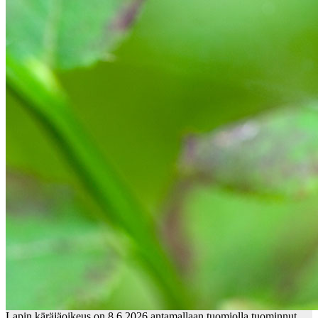
Lapin käräjäoikeus on 8.6.2026 antamallaan tuomiolla tuominnut