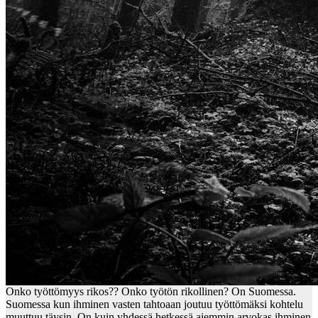
Onko työttömyys rikos?? Onko työtön rikollinen? On Suomessa.
Suomessa kun ihminen vasten tahtoaan joutuu työttömäksi kohtelu
muuttuu täysin. On kuin yhdessä hetkessä aiemmin arvokas ihminen