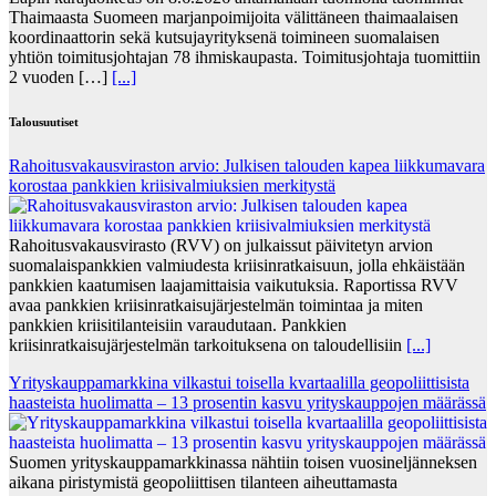
Thaimaasta Suomeen marjanpoimijoita välittäneen thaimaalaisen
koordinaattorin sekä kutsujayrityksenä toimineen suomalaisen
yhtiön toimitusjohtajan 78 ihmiskaupasta. Toimitusjohtaja tuomittiin
2 vuoden […]
[...]
Talousuutiset
Rahoitusvakausviraston arvio: Julkisen talouden kapea liikkumavara
korostaa pankkien kriisivalmiuksien merkitystä
Rahoitusvakausvirasto (RVV) on julkaissut päivitetyn arvion
suomalaispankkien valmiudesta kriisinratkaisuun, jolla ehkäistään
pankkien kaatumisen laajamittaisia vaikutuksia. Raportissa RVV
avaa pankkien kriisinratkaisujärjestelmän toimintaa ja miten
pankkien kriisitilanteisiin varaudutaan. Pankkien
kriisinratkaisujärjestelmän tarkoituksena on taloudellisiin
[...]
Yrityskauppamarkkina vilkastui toisella kvartaalilla geopoliittisista
haasteista huolimatta – 13 prosentin kasvu yrityskauppojen määrässä
Suomen yrityskauppamarkkinassa nähtiin toisen vuosineljänneksen
aikana piristymistä geopoliittisen tilanteen aiheuttamasta