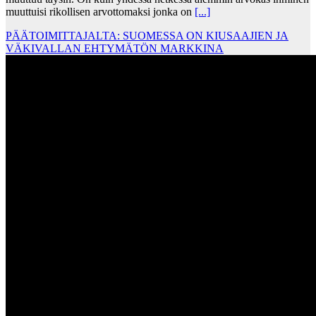
muuttuisi rikollisen arvottomaksi jonka on
[...]
PÄÄTOIMITTAJALTA: SUOMESSA ON KIUSAAJIEN JA
VÄKIVALLAN EHTYMÄTÖN MARKKINA