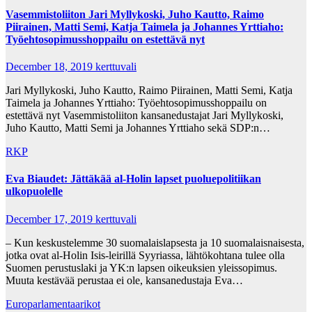
Vasemmistoliiton Jari Myllykoski, Juho Kautto, Raimo
Piirainen, Matti Semi, Katja Taimela ja Johannes Yrttiaho:
Työehtosopimusshoppailu on estettävä nyt
December 18, 2019
kerttuvali
Jari Myllykoski, Juho Kautto, Raimo Piirainen, Matti Semi, Katja
Taimela ja Johannes Yrttiaho: Työehtosopimusshoppailu on
estettävä nyt Vasemmistoliiton kansanedustajat Jari Myllykoski,
Juho Kautto, Matti Semi ja Johannes Yrttiaho sekä SDP:n…
RKP
Eva Biaudet: Jättäkää al-Holin lapset puoluepolitiikan
ulkopuolelle
December 17, 2019
kerttuvali
– Kun keskustelemme 30 suomalaislapsesta ja 10 suomalaisnaisesta,
jotka ovat al-Holin Isis-leirillä Syyriassa, lähtökohtana tulee olla
Suomen perustuslaki ja YK:n lapsen oikeuksien yleissopimus.
Muuta kestävää perustaa ei ole, kansanedustaja Eva…
Europarlamentaarikot