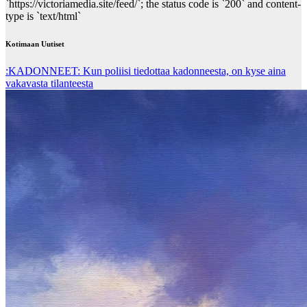
`https://victoriamedia.site/feed/`; the status code is `200` and content-
type is `text/html`
Kotimaan Uutiset
:KADONNEET: Kun poliisi tiedottaa kadonneesta, on kyse aina
vakavasta tilanteesta