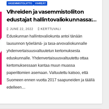
VASEMMISTOLIITTO
VIHREÄT
Vihreiden ja vasemmistoliiton
edustajat hallintovaliokunnassa:
Paperittomien kertalaillistaminen
JUNE 22, 2022
KERTTUVALI
kannatettavaa
Eduskunnan hallintovaliokunta antoi tänään
lausunnon työelämä- ja tasa-arvovaliokunnalle
yhdenvertaisuusvaltuutetun kertomuksesta
eduskunnalle. Yhdenvertaisuusvaltuutettu ottaa
kertomuksessaan kantaa muun muassa
paperittomien asemaan. Valtuutettu katsoo, että
Suomeen ennen vuotta 2017 saapuneiden ja täällä
edelleen…