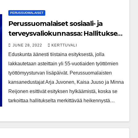
PERUSSUOMALAISET
Perussuomalaiset sosiaali- ja
terveysvaliokunnassa: Hallituksen
läpi junttaama työttömyysturvan
JUNE 28, 2022
KERTTUVALI
lisäpäivien poisto kurjistaa yli 55-
Eduskunta äänesti tiistaina esityksestä, jolla
vuotiaiden työttömien aseman
lakkautetaan asteittain yli 55-vuotiaiden työttömien
työttömyysturvan lisäpäivät. Perussuomalaisten
kansanedustajat Arja Juvonen, Kaisa Juuso ja Minna
Reijonen esittivät esityksen hylkäämistä, koska se
tarkoittaa hallitukselta merkittävää heikennystä…