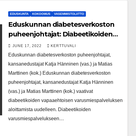
EDUSKUNTA
KOKOOMUS
VASEMMISTOLIITTO
Eduskunnan diabetesverkoston
puheenjohtajat: Diabeetikoiden
vapaaehtoinen varusmiespalvelus
JUNE 17, 2022
KERTTUVALI
on aloitettava uudelleen
Eduskunnan diabetesverkoston puheenjohtajat,
kansanedustajat Katja Hänninen (vas.) ja Matias
Marttinen (kok.) Eduskunnan diabetesverkoston
puheenjohtajat, kansanedustajat Katja Hänninen
(vas.) ja Matias Marttinen (kok.) vaativat
diabeetikoiden vapaaehtoisen varusmiespalveluksen
aloittamista uudelleen. Diabeetikoiden
varusmiespalvelukseen…