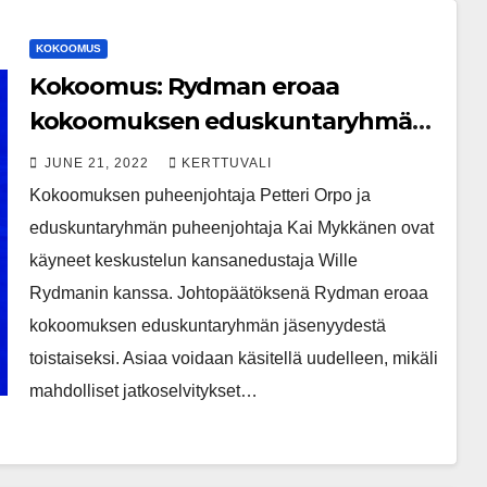
KOKOOMUS
Kokoomus: Rydman eroaa
kokoomuksen eduskuntaryhmän
jäsenyydestä toistaiseksi
JUNE 21, 2022
KERTTUVALI
Kokoomuksen puheenjohtaja Petteri Orpo ja
eduskuntaryhmän puheenjohtaja Kai Mykkänen ovat
käyneet keskustelun kansanedustaja Wille
Rydmanin kanssa. Johtopäätöksenä Rydman eroaa
kokoomuksen eduskuntaryhmän jäsenyydestä
toistaiseksi. Asiaa voidaan käsitellä uudelleen, mikäli
mahdolliset jatkoselvitykset…