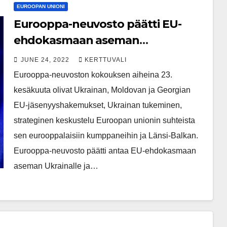
EUROOPAN UNIONI
Eurooppa-neuvosto päätti EU-
ehdokasmaan aseman
antamisesta Ukrainalle ja
JUNE 24, 2022
KERTTUVALI
Moldovalle
Eurooppa-neuvoston kokouksen aiheina 23.
kesäkuuta olivat Ukrainan, Moldovan ja Georgian
EU-jäsenyyshakemukset, Ukrainan tukeminen,
strateginen keskustelu Euroopan unionin suhteista
sen eurooppalaisiin kumppaneihin ja Länsi-Balkan.
Eurooppa-neuvosto päätti antaa EU-ehdokasmaan
aseman Ukrainalle ja…