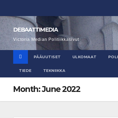
Skip
to
content
DEBAATTIMEDIA
Victoria Median Politiikkasivut
PÄÄUUTISET
ULKOMAAT
POLI
TIEDE
TEKNIIKKA
Month:
June 2022