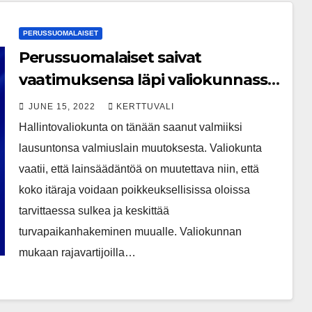
PERUSSUOMALAISET
Perussuomalaiset saivat
vaatimuksensa läpi valiokunnassa:
Koko itäraja voitava sulkea
JUNE 15, 2022
KERTTUVALI
poikkeustilanteessa
Hallintovaliokunta on tänään saanut valmiiksi
lausuntonsa valmiuslain muutoksesta. Valiokunta
vaatii, että lainsäädäntöä on muutettava niin, että
koko itäraja voidaan poikkeuksellisissa oloissa
tarvittaessa sulkea ja keskittää
turvapaikanhakeminen muualle. Valiokunnan
mukaan rajavartijoilla…