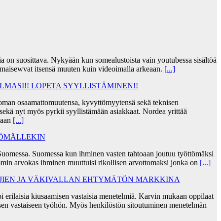
jia on suosittava. Nykyään kun somealustoista vain youtubessa sisältöä
lmaisewvat itsensä muuten kuin videoimalla arkeaan.
[...]
MASI!! LOPETA SYYLLISTÄMINEN!!
taa oman osaamattomuutensa, kyvyttömyytensä sekä teknisen
ekä nyt myös pyrkii syyllistämään asiakkaat. Nordea yrittää
skaan
[...]
TÖMÄLLEKIN
Suomessa. Suomessa kun ihminen vasten tahtoaan joutuu työttömäksi
min arvokas ihminen muuttuisi rikollisen arvottomaksi jonka on
[...]
AJIEN JA VÄKIVALLAN EHTYMÄTÖN MARKKINA
i erilaisia kiusaamisen vastaisia menetelmiä. Karvin mukaan oppilaat
sen vastaiseen työhön. Myös henkilöstön sitoutuminen menetelmän