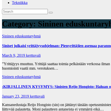
Tekniikka
Category:
Sininen eduskuntar
Sininen eduskuntaryhmä
Siniset julkaisi yrittäjyysohjelman: Pienyrittäjien asemaa paran
March 9, 2019
kerttuvali
”Yrittäjyys muuttuu. Yrittäjä saattaa toimia pelkästään verkossa ilman t
huomiointi vaatii mm. verotuksen…
Sininen eduskuntaryhmä
:KIRJALLINEN KYSYMYS: Sinisten Reijo Hongisto: Haluan opetusm
January 23, 2019
kerttuvali
Kansanedustaja Reijo Hongisto (sin) on jättänyt tänään opetusministeril
liittyvää palautetta. Moni palautteen antaneista ei ymmärrä eikä…