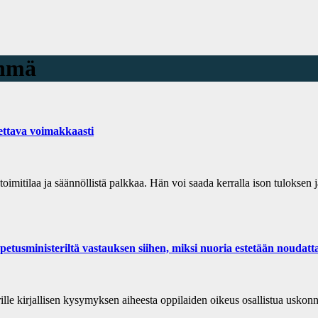
yhmä
nettava voimakkaasti
oimitilaa ja säännöllistä palkkaa. Hän voi saada kerralla ison tuloksen j
inisteriltä vastauksen siihen, miksi nuoria estetään noudattama
le kirjallisen kysymyksen aiheesta oppilaiden oikeus osallistua uskonnol