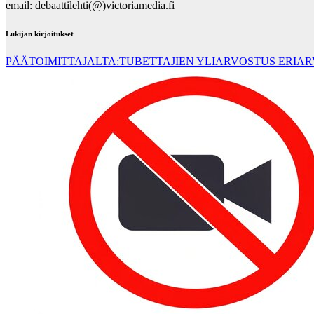
email: debaattilehti(@)victoriamedia.fi
Lukijan kirjoitukset
PÄÄTOIMITTAJALTA:TUBETTAJIEN YLIARVOSTUS ERIA