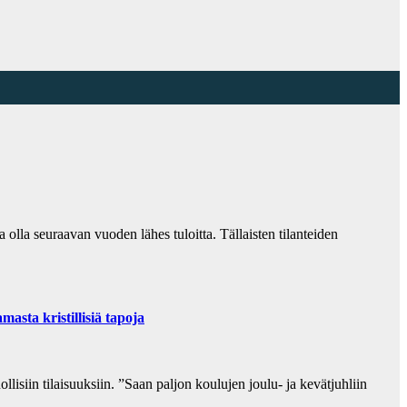
a olla seuraavan vuoden lähes tuloitta. Tällaisten tilanteiden
sta kristillisiä tapoja
lisiin tilaisuuksiin. ”Saan paljon koulujen joulu- ja kevätjuhliin