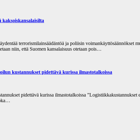
ä kaksoiskansalaisilta
us täydentää terrorismilainsäädäntöä ja poliisin voimankäyttösäännökse
utetaan niin, että Suomen kansalaisuus otetaan pois…
oilun kustannukset pidettävä kurissa ilmastotalkoissa
tannukset pidettävä kurissa ilmastotalkoissa ”Logistiikkakustannukset e
 joka…