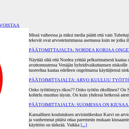
RVOISTAA
Missä vaiheessa ja miksi media päätti että vain Tubetta
tekevät ovat arvostetummassa asemassa kuin ne jotka i
PÄÄTOMITTAJALTA: NORDEA KORJAA ONGEL
Näyttää siltä että Nordea yrittää pelkurimaisesti kaa
avuttomuutensa Venäjän hybridivaikuttamsen niskoille s
tuoreeltaa kaataa edelleen ongelmansa käyttäjiensä ni
PÄÄTOIMITTAJALTA: ARVO KUULUU TYÖT
Onko työttömyys rikos?? Onko työtön rikollinen? On 
kohtelu muuttuu täysin. On kuin yhdessä hetkessä aiem
PÄÄTOIMITTAJALTA: SUOMESSA ON KIUSA
Kansallinen koulutuksen arviointikeskus Karvi on arvio
ja vanhemmat pitäisi ottaa paremmin mukaan kiusaami
käyttöön on tärkeää. Vaikka
[...]