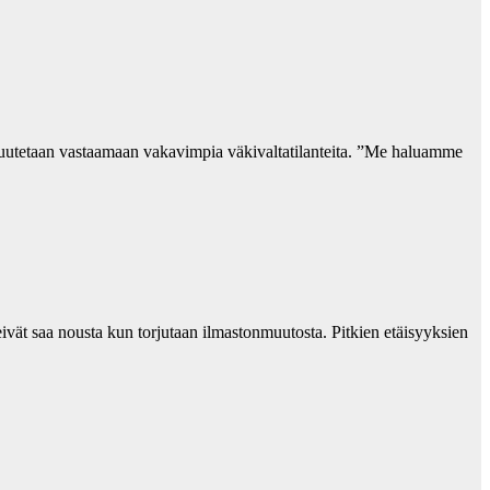
t muutetaan vastaamaan vakavimpia väkivaltatilanteita. ”Me haluamme
ivät saa nousta kun torjutaan ilmastonmuutosta. Pitkien etäisyyksien