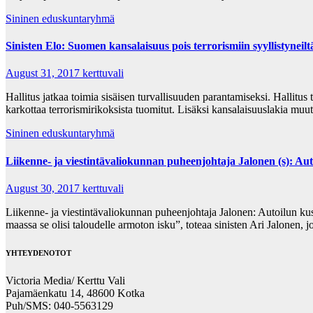
Sininen eduskuntaryhmä
Sinisten Elo: Suomen kansalaisuus pois terrorismiin syyllistyneilt
August 31, 2017
kerttuvali
Hallitus jatkaa toimia sisäisen turvallisuuden parantamiseksi. Hallit
karkottaa terrorismirikoksista tuomitut. Lisäksi kansalaisuuslakia mu
Sininen eduskuntaryhmä
Liikenne- ja viestintävaliokunnan puheenjohtaja Jalonen (s): Aut
August 30, 2017
kerttuvali
Liikenne- ja viestintävaliokunnan puheenjohtaja Jalonen: Autoilun kus
maassa se olisi taloudelle armoton isku”, toteaa sinisten Ari Jalonen,
YHTEYDENOTOT
Victoria Media/ Kerttu Vali
Pajamäenkatu 14, 48600 Kotka
Puh/SMS: 040-5563129