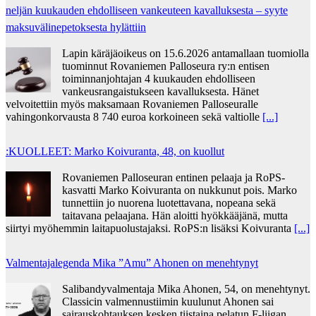
neljän kuu­kau­den eh­dol­li­seen van­keu­teen ka­val­luk­ses­ta – syyte
mak­su­vä­li­ne­pe­tok­ses­ta hy­lät­tiin
Lapin käräjäoikeus on 15.6.2026 antamallaan tuomiolla
tuominnut Rovaniemen Palloseura ry:n entisen
toiminnanjohtajan 4 kuukauden ehdolliseen
vankeusrangaistukseen kavalluksesta. Hänet
velvoitettiin myös maksamaan Rovaniemen Palloseuralle
vahingonkorvausta 8 740 euroa korkoineen sekä valtiolle
[...]
:KUOLLEET: Marko Koivuranta, 48, on kuollut
Rovaniemen Palloseuran entinen pelaaja ja RoPS-
kasvatti Marko Koivuranta on nukkunut pois. Marko
tunnettiin jo nuorena luotettavana, nopeana sekä
taitavana pelaajana. Hän aloitti hyökkääjänä, mutta
siirtyi myöhemmin laitapuolustajaksi. RoPS:n lisäksi Koivuranta
[...]
Valmentajalegenda Mika ”Amu” Ahonen on menehtynyt
Salibandyvalmentaja Mika Ahonen, 54, on menehtynyt.
Classicin valmennustiimin kuulunut Ahonen sai
sairauskohtauksen kesken tiistaina pelatun F-liigan