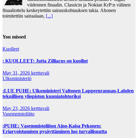
viidennen finaalin. Classicin ja Nokian KrP:n välinen
finaaliottelu keskeytettiin sairauskohtauksen takia. Ahonen
toimitettiin sairaalaan,
[...]
You missed
Kuolleet
: KUOLLEET: Jutta Zilliacus on kuollut
May 31, 2026
kerttuvali
Ulkoministeriö
:LUE PUHE: Ulkoministeri Valtonen Lappeenrannan-Lahden
teknillisen yliopiston kunniatohtoriksi
May 23, 2026
kerttuvali
Vasemmistoliitto
:PUHE: Vasemmistoliiton Aino-Kaisa Pekonen:
Eriarvoistumisen pysäyttäminen luo turvallisuutta