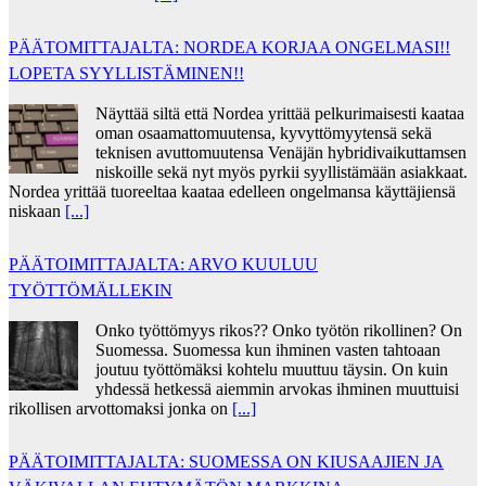
PÄÄTOMITTAJALTA: NORDEA KORJAA ONGELMASI!!
LOPETA SYYLLISTÄMINEN!!
Näyttää siltä että Nordea yrittää pelkurimaisesti kaataa
oman osaamattomuutensa, kyvyttömyytensä sekä
teknisen avuttomuutensa Venäjän hybridivaikuttamsen
niskoille sekä nyt myös pyrkii syyllistämään asiakkaat.
Nordea yrittää tuoreeltaa kaataa edelleen ongelmansa käyttäjiensä
niskaan
[...]
PÄÄTOIMITTAJALTA: ARVO KUULUU
TYÖTTÖMÄLLEKIN
Onko työttömyys rikos?? Onko työtön rikollinen? On
Suomessa. Suomessa kun ihminen vasten tahtoaan
joutuu työttömäksi kohtelu muuttuu täysin. On kuin
yhdessä hetkessä aiemmin arvokas ihminen muuttuisi
rikollisen arvottomaksi jonka on
[...]
PÄÄTOIMITTAJALTA: SUOMESSA ON KIUSAAJIEN JA