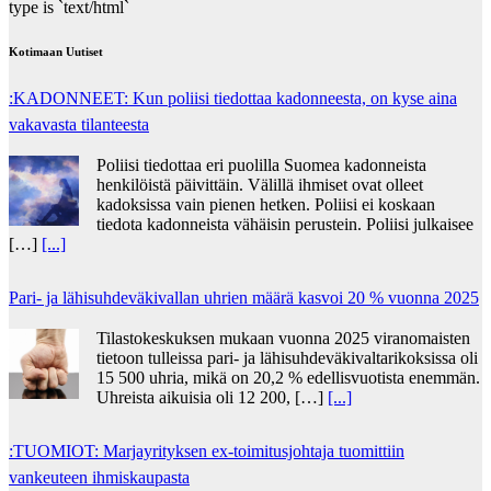
type is `text/html`
Kotimaan Uutiset
:KADONNEET: Kun poliisi tiedottaa kadonneesta, on kyse aina
vakavasta tilanteesta
Poliisi tiedottaa eri puolilla Suomea kadonneista
henkilöistä päivittäin. Välillä ihmiset ovat olleet
kadoksissa vain pienen hetken. Poliisi ei koskaan
tiedota kadonneista vähäisin perustein. Poliisi julkaisee
[…]
[...]
Pari- ja lähisuhdeväkivallan uhrien määrä kasvoi 20 % vuonna 2025
Tilastokeskuksen mukaan vuonna 2025 viranomaisten
tietoon tulleissa pari- ja lähisuhdeväkivaltarikoksissa oli
15 500 uhria, mikä on 20,2 % edellisvuotista enemmän.
Uhreista aikuisia oli 12 200, […]
[...]
:TUOMIOT: Marjayrityksen ex-toimitusjohtaja tuomittiin
vankeuteen ihmiskaupasta