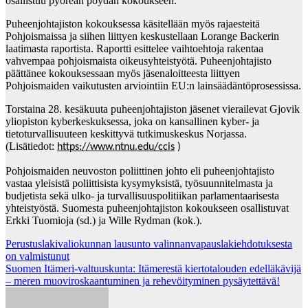
osallistuu pyöreän pöydän kokoukseen.
Puheenjohtajiston kokouksessa käsitellään myös rajaesteitä
Pohjoismaissa ja siihen liittyen keskustellaan Lorange Backerin
laatimasta raportista. Raportti esittelee vaihtoehtoja rakentaa
vahvempaa pohjoismaista oikeusyhteistyötä. Puheenjohtajisto
päättänee kokouksessaan myös jäsenaloitteesta liittyen
Pohjoismaiden vaikutusten arviointiin EU:n lainsäädäntöprosessissa.
Torstaina 28. kesäkuuta puheenjohtajiston jäsenet vierailevat Gjovik
yliopiston kyberkeskuksessa, joka on kansallinen kyber- ja
tietoturvallisuuteen keskittyvä tutkimuskeskus Norjassa.
(Lisätiedot:
https://www.ntnu.edu/ccis
)
Pohjoismaiden neuvoston poliittinen johto eli puheenjohtajisto
vastaa yleisistä poliittisista kysymyksistä, työsuunnitelmasta ja
budjetista sekä ulko- ja turvallisuuspolitiikan parlamentaarisesta
yhteistyöstä. Suomesta puheenjohtajiston kokoukseen osallistuvat
Erkki Tuomioja (sd.) ja Wille Rydman (kok.).
Post
Perustuslakivaliokunnan lausunto valinnanvapauslakiehdotuksesta
on valmistunut
navigation
Suomen Itämeri-valtuuskunta: Itämerestä kiertotalouden edelläkävijä
– meren muoviroskaantuminen ja rehevöityminen pysäytettävä!