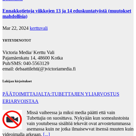
Ennakkotietoja viikkojen 13 ja 14 eduskuntatyöstä (muutokset
mahdollisia)
Mar 22, 2024
kerttuvali
YHTEYDENOTOT
Victoria Media/ Kerttu Vali
Pajamäenkatu 14, 48600 Kotka
Puh/SMS: 040-5563129
email: debaattilehti(@)victoriamedia.fi
Lukijan kirjoitukset
PÄÄTOIMITTAJALTA:TUBETTAJIEN YLIARVOSTUS
ERIARVOISTAA
Missä vaiheessa ja miksi media päätti että vain
Tubettajia on suosittava. Nykyään kun somealustoista
vain youtubessa sisältöä tekevät ovat arvostetummassa
asemassa kuin ne jotka ilmaisewvat itsensä muuten kuin
videoimalla arkeaan.
[...]