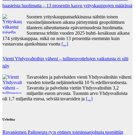
haasteista huolimatta – 13 prosentin kasvu yrityskauppojen määrässä
Suomen yrityskauppamarkkinassa nähtiin toisen
vuosineljänneksen aikana piristymistä geopoliittisen
tilanteen aiheuttamasta epävarmuudesta huolimatta.
Suomessa tehtiin vuoden 2025 huhti–kesäkuun aikana
174 yrityskauppaa, mikä on noin 13 prosenttia enemmän kuin
vastaavana ajankohtana vuotta
[...]
Vienti Yhdysvaltoihin väheni – tullineuvottelujen vaikutusta ei silti
näy
Tavaroiden ja palveluiden vienti Yhdysvaltoihin väheni
vuoden toisella neljänneksellä 10 % edellisvuotisesta.
Tavaroita ja palveluita vietiin Yhdysvaltoihin 3,2
miljardin euron arvosta. Tuonnin arvo Yhdysvalloista
oli 1,7 miljardia euroa, selviää tavaroiden ja
[...]
Urheilua
Rovaniemen Palloseura ry:n entinen toiminnanjohtaja tuo­mit­tiin