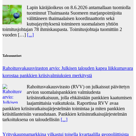
Lapin käräjäoikeus on 8.6.2026 antamallaan tuomiolla
tuominnut Thaimaasta Suomeen marjanpoimijoita
välittäneen thaimaalaisen koordinaattorin sekä
kutsujayrityksenä toimineen suomalaisen yhtiön
toimitusjohtajan 78 ihmiskaupasta. Toimitusjohtaja tuomittiin 2
vuoden […]
[...]
Talousuutiset
Rahoitusvakausviraston arvio: Julkisen talouden kapea liikkumavara
korostaa pankkien kriisivalmiuksien merkitystä
Rahoitusvakausvirasto (RVV) on julkaissut päivitetyn
arvion suomalaispankkien valmiudesta
kriisinratkaisuun, jolla ehkäistään pankkien kaatumisen
laajamittaisia vaikutuksia. Raportissa RVV avaa
pankkien kriisinratkaisujärjestelmän toimintaa ja miten pankkien
kriisitilanteisiin varaudutaan. Pankkien kriisinratkaisujärjestelmän
tarkoituksena on taloudellisiin
[...]
Yrityskauppamarkkina vilkastui toisella kvartaalilla geopoliittisista