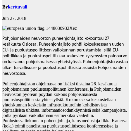
By
kerttuvali
Jun 27, 2018
Pohjoismaiden neuvoston puheenjohtajisto kokoontuu 27.
kesäkuuta Oslossa. Puheenjohtajisto pohtii kokouksessaan uuden
EU- ja puolustuspoliittisen valiokunnan perustamista, sillä EU-
politiikkaa ja puolustuspolitiikkaa koskevien kysymysten painoarvo
on kasvanut pohjoismaisessa yhteistyössä. Puheenjohtajisto vastaa
ulko-, turvallisuus- ja puolustuspoliittisista asioista Pohjoismaiden
neuvostossa.
Puheenjohtajiston ohjelmassa on lisäksi tiistaina 26. kesäkuuta
pohjoismainen puolustuspoliittinen konferenssi ja Pohjoismaiden
neuvoston pyöreän pöydän kokous pohjoismaisesta
puolustuspoliittisesta yhteistyöstä. Kokouksessa keskustellaan
yhteiskunnan keskeisiin infrastruktuureihin kohdistuvista
digitaalisista uhkista, informaatiosodankäynnistä sekä kampanjoista,
joilla pyritään vaikuttamaan esimerkiksi vaaleihin.
Puolustusvaliokunnan puheenjohtaja, kansanedustaja Ilkka Kanerva
(kok.) toimii panelistina puolustuspoliittisessa konferenssissa ja