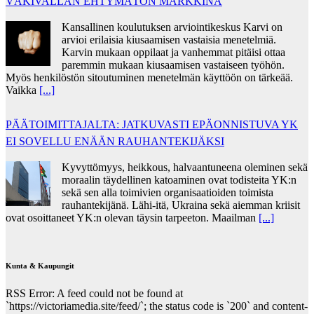
VÄKIVALLAN EHTYMÄTÖN MARKKINA
Kansallinen koulutuksen arviointikeskus Karvi on
arvioi erilaisia kiusaamisen vastaisia menetelmiä.
Karvin mukaan oppilaat ja vanhemmat pitäisi ottaa
paremmin mukaan kiusaamisen vastaiseen työhön.
Myös henkilöstön sitoutuminen menetelmän käyttöön on tärkeää.
Vaikka
[...]
PÄÄTOIMITTAJALTA: JATKUVASTI EPÄONNISTUVA YK
EI SOVELLU ENÄÄN RAUHANTEKIJÄKSI
Kyvyttömyys, heikkous, halvaantuneena oleminen sekä
moraalin täydellinen katoaminen ovat todisteita YK:n
sekä sen alla toimivien organisaatioiden toimista
rauhantekijänä. Lähi-itä, Ukraina sekä aiemman kriisit
ovat osoittaneet YK:n olevan täysin tarpeeton. Maailman
[...]
Kunta & Kaupungit
RSS Error: A feed could not be found at
`https://victoriamedia.site/feed/`; the status code is `200` and content-