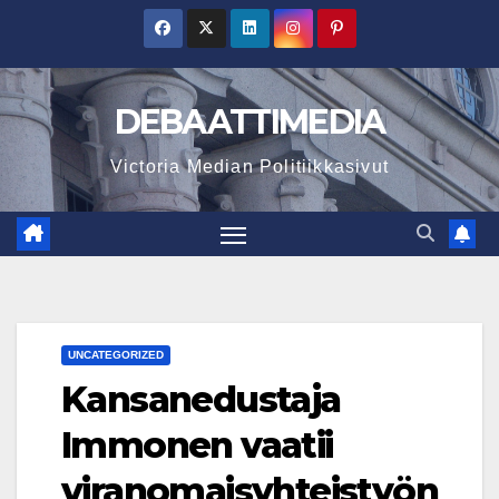
Skip
to
content
DEBAATTIMEDIA
Victoria Median Politiikkasivut
UNCATEGORIZED
Kansanedustaja
Immonen vaatii
viranomaisyhteistyön