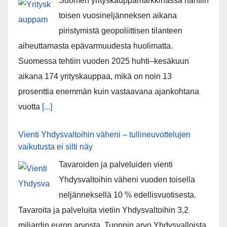
Suomen yrityskauppamarkkinassa nähtiin
toisen vuosineljänneksen aikana
piristymistä geopoliittisen tilanteen
aiheuttamasta epävarmuudesta huolimatta.
Suomessa tehtiin vuoden 2025 huhti–kesäkuun
aikana 174 yrityskauppaa, mikä on noin 13
prosenttia enemmän kuin vastaavana ajankohtana
vuotta
[...]
Vienti Yhdysvaltoihin väheni – tullineuvottelujen
vaikutusta ei silti näy
Tavaroiden ja palveluiden vienti
Yhdysvaltoihin väheni vuoden toisella
neljänneksellä 10 % edellisvuotisesta.
Tavaroita ja palveluita vietiin Yhdysvaltoihin 3,2
miljardin euron arvosta. Tuonnin arvo Yhdysvalloista