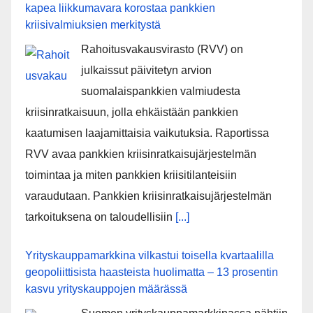
kapea liikkumavara korostaa pankkien
kriisivalmiuksien merkitystä
Rahoitusvakausvirasto (RVV) on
julkaissut päivitetyn arvion
suomalaispankkien valmiudesta
kriisinratkaisuun, jolla ehkäistään pankkien
kaatumisen laajamittaisia vaikutuksia. Raportissa
RVV avaa pankkien kriisinratkaisujärjestelmän
toimintaa ja miten pankkien kriisitilanteisiin
varaudutaan. Pankkien kriisinratkaisujärjestelmän
tarkoituksena on taloudellisiin
[...]
Yrityskauppamarkkina vilkastui toisella kvartaalilla
geopoliittisista haasteista huolimatta – 13 prosentin
kasvu yrityskauppojen määrässä