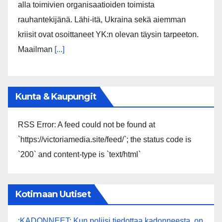
alla toimivien organisaatioiden toimista
rauhantekijänä. Lähi-itä, Ukraina sekä aiemman
kriisit ovat osoittaneet YK:n olevan täysin tarpeeton.
Maailman
[...]
Kunta & Kaupungit
RSS Error: A feed could not be found at
`https://victoriamedia.site/feed/`; the status code is
`200` and content-type is `text/html`
Kotimaan Uutiset
:KADONNEET: Kun poliisi tiedottaa kadonneesta, on