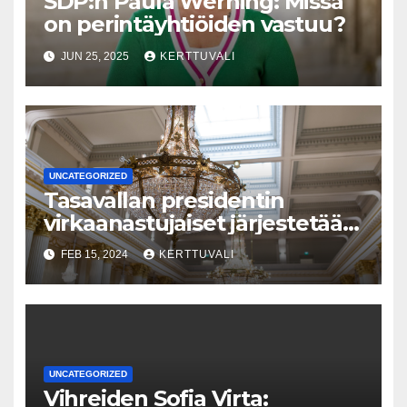
SDP:n Paula Werning: Missä
on perintäyhtiöiden vastuu?
JUN 25, 2025
KERTTUVALI
UNCATEGORIZED
Tasavallan presidentin
virkaanastujaiset järjestetään
1. maaliskuuta 2024 – Yle
FEB 15, 2024
KERTTUVALI
näyttää virkaanastujaiset
suorana
UNCATEGORIZED
Vihreiden Sofia Virta: