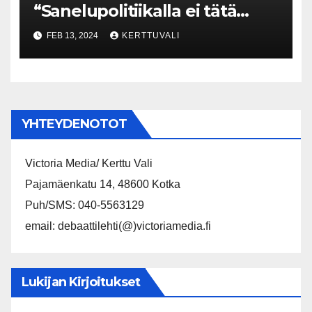
“Sanelupolitiikalla ei tätä
maata kuntoon saada”
FEB 13, 2024
KERTTUVALI
YHTEYDENOTOT
Victoria Media/ Kerttu Vali
Pajamäenkatu 14, 48600 Kotka
Puh/SMS: 040-5563129
email: debaattilehti(@)victoriamedia.fi
Lukijan Kirjoitukset