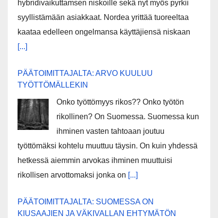
hybridivaikuttamsen niskoille sekä nyt myös pyrkii
syyllistämään asiakkaat. Nordea yrittää tuoreeltaa
kaataa edelleen ongelmansa käyttäjiensä niskaan
[...]
PÄÄTOIMITTAJALTA: ARVO KUULUU
TYÖTTÖMÄLLEKIN
Onko työttömyys rikos?? Onko työtön
rikollinen? On Suomessa. Suomessa kun
ihminen vasten tahtoaan joutuu
työttömäksi kohtelu muuttuu täysin. On kuin yhdessä
hetkessä aiemmin arvokas ihminen muuttuisi
rikollisen arvottomaksi jonka on
[...]
PÄÄTOIMITTAJALTA: SUOMESSA ON
KIUSAAJIEN JA VÄKIVALLAN EHTYMÄTÖN