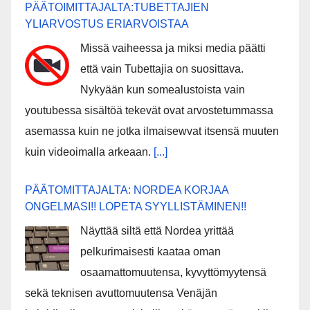
PÄÄTOIMITTAJALTA:TUBETTAJIEN
YLIARVOSTUS ERIARVOISTAA
Missä vaiheessa ja miksi media päätti
että vain Tubettajia on suosittava.
Nykyään kun somealustoista vain
youtubessa sisältöä tekevät ovat arvostetummassa
asemassa kuin ne jotka ilmaisewvat itsensä muuten
kuin videoimalla arkeaan.
[...]
PÄÄTOMITTAJALTA: NORDEA KORJAA
ONGELMASI!! LOPETA SYYLLISTÄMINEN!!
Näyttää siltä että Nordea yrittää
pelkurimaisesti kaataa oman
osaamattomuutensa, kyvyttömyytensä
sekä teknisen avuttomuutensa Venäjän