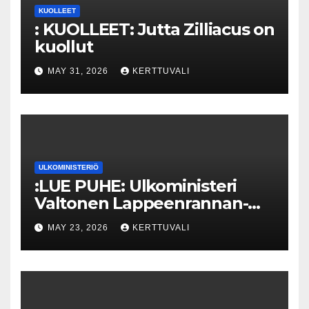
KUOLLEET
: KUOLLEET: Jutta Zilliacus on
kuollut
MAY 31, 2026
KERTTUVALI
ULKOMINISTERIÖ
:LUE PUHE: Ulkoministeri
Valtonen Lappeenrannan-
Lahden teknillisen yliopiston
MAY 23, 2026
KERTTUVALI
kunniatohtoriksi