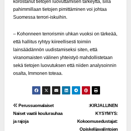
korostanut tietojen luovuttamisen tärkeyttä, sillä
pahimmillaan tietojen pimittäminen voi johtaa
Suomessa terrori-iskuihin.
– Kohonneen terrorismin uhkan vuoksi on tärkeää,
että hallitus ryhtyy kiireellisesti toimiin
lainsäädännön uudistamiseksi siten, että
viranomaisten välinen yhteistyö mahdollistetaan
sekä tietojen luovutuksen että niiden analysoinnin
osalta, Immonen toteaa.
Post
Perussuomalaiset
:KIRJALLINEN
Naiset vaatii koulurauhaa
KYSYMYS:
navigation
ja rajoja
Kokoomusedustajat:
Opiskelijavalintojen