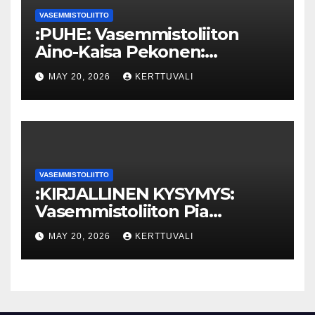
VASEMMISTOLIITTO
:PUHE: Vasemmistoliiton
Aino-Kaisa Pekonen:
Eriarvoistumisen
MAY 20, 2026
KERTTUVALI
pysäyttäminen luo
turvallisuutta
VASEMMISTOLIITTO
:KIRJALLINEN KYSYMYS:
Vasemmistoliiton Pia
Lohikoski: Missä viipyy Orpon
MAY 20, 2026
KERTTUVALI
hallituksen drooniohjeistus
kunnille?