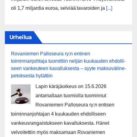
oli 1,7 miljardia euroa, selviää tavaroiden ja
[...]
Urheilua
Rovaniemen Palloseura ry:n entinen
toiminnanjohtaja tuo­mit­tiin neljän kuu­kau­den eh­dol­li­
seen van­keu­teen ka­val­luk­ses­ta – syyte mak­su­vä­li­ne­
pe­tok­ses­ta hy­lät­tiin
Lapin käräjäoikeus on 15.6.2026
antamallaan tuomiolla tuominnut
Rovaniemen Palloseura ry:n entisen
toiminnanjohtajan 4 kuukauden ehdolliseen
vankeusrangaistukseen kavalluksesta. Hänet
velvoitettiin myös maksamaan Rovaniemen