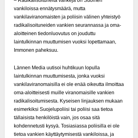
– Radikalisoituneita vankeja on Suomen
vankiloissa ennätysmäärä, mutta
vankilaviranomaisten ja poliisin välinen yhteistyö
radikalisoituneiden vankien seurannassa ja oma-
aloitteinen tiedonluovutus on jouduttu
laintulkinnan muuttumisen vuoksi lopettamaan,
Immonen paheksuu.
Lännen Media uutisoi huhtikuun lopulla
laintulkinnan muuttumisesta, jonka vuoksi
vankilaviranomaisilla ei ole enää oikeutta ilmoittaa
oma-aloitteisesti muille viranomaisille vankien
radikalisoitumisesta. Kyseisen linjauksen mukaan
esimerkiksi Suojelupoliisi tai poliisi saa tietoa
tällaisista henkilöistä vain, jos osaa sitä
kohdennetusti kysyä. Tosiasiassa poliisilla ei ole
tietoa vankien käyttäytymisestä vankiloissa, ja