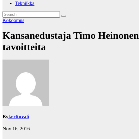
Tekniikka
Kokoomus
Kansanedustaja Timo Heinonen (k
tavoitteita
By
kerttuvali
Nov 16, 2016