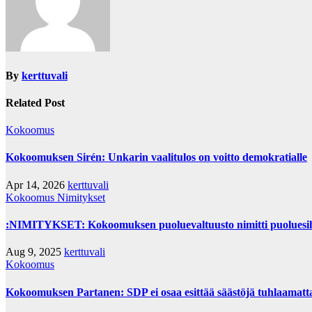
By
kerttuvali
Related Post
Kokoomus
Kokoomuksen Sirén: Unkarin vaalitulos on voitto demokratialle
Apr 14, 2026
kerttuvali
Kokoomus
Nimitykset
:NIMITYKSET: Kokoomuksen puoluevaltuusto nimitti puoluesih
Aug 9, 2025
kerttuvali
Kokoomus
Kokoomuksen Partanen: SDP ei osaa esittää säästöjä tuhlaamatta n