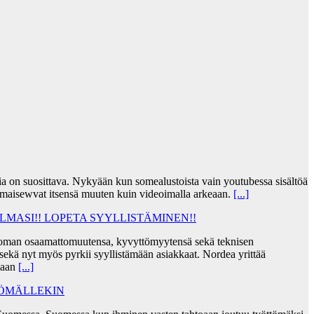
jia on suosittava. Nykyään kun somealustoista vain youtubessa sisältöä
lmaisewvat itsensä muuten kuin videoimalla arkeaan.
[...]
MASI!! LOPETA SYYLLISTÄMINEN!!
taa oman osaamattomuutensa, kyvyttömyytensä sekä teknisen
ekä nyt myös pyrkii syyllistämään asiakkaat. Nordea yrittää
skaan
[...]
TÖMÄLLEKIN