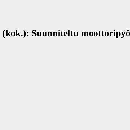
ok.): Suunniteltu moottoripyörä