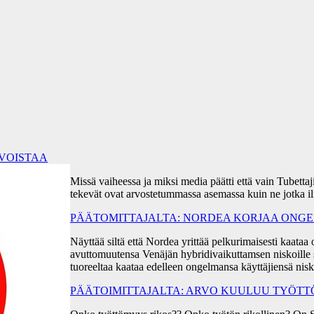
RVOISTAA
Missä vaiheessa ja miksi media päätti että vain Tubetta
tekevät ovat arvostetummassa asemassa kuin ne jotka i
PÄÄTOMITTAJALTA: NORDEA KORJAA ONGEL
Näyttää siltä että Nordea yrittää pelkurimaisesti kaa
avuttomuutensa Venäjän hybridivaikuttamsen niskoille s
tuoreeltaa kaataa edelleen ongelmansa käyttäjiensä ni
PÄÄTOIMITTAJALTA: ARVO KUULUU TYÖT