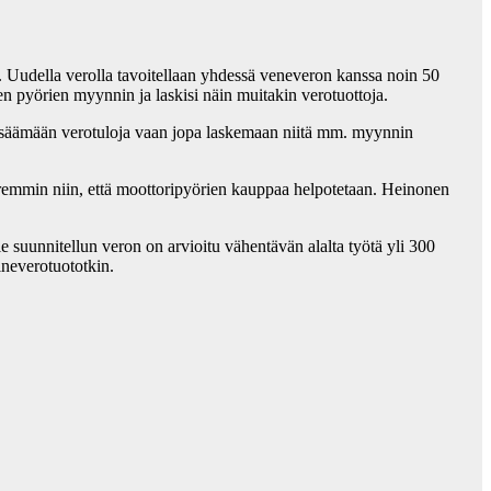
Uudella verolla tavoitellaan yhdessä veneveron kanssa noin 50
n pyörien myynnin ja laskisi näin muitakin verotuottoja.
n lisäämään verotuloja vaan jopa laskemaan niitä mm. myynnin
remmin niin, että moottoripyörien kauppaa helpotetaan. Heinonen
le suunnitellun veron on arvioitu vähentävän alalta työtä yli 300
ineverotuototkin.