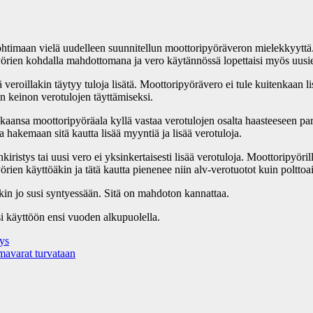
imaan vielä uudelleen suunnitellun moottoripyöräveron mielekkyyttä. 
yörien kohdalla mahdottomana ja vero käytännössä lopettaisi myös uusie
 veroillakin täytyy tuloja lisätä. Moottoripyörävero ei tule kuitenkaa
n keinon verotulojen täyttämiseksi.
aansa moottoripyöräala kyllä vastaa verotulojen osalta haasteeseen pa
hakemaan sitä kautta lisää myyntiä ja lisää verotuloja.
istys tai uusi vero ei yksinkertaisesti lisää verotuloja. Moottoripyöril
ien käyttöäkin ja tätä kautta pienenee niin alv-verotuotot kuin polttoa
kin jo susi syntyessään. Sitä on mahdoton kannattaa.
isi käyttöön ensi vuoden alkupuolella.
ys
mavarat turvataan