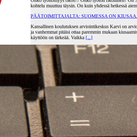
Onko työttömyys rikos?? Onko työtön rikollinen? On 
kohtelu muuttuu täysin. On kuin yhdessä hetkessä aiem
PÄÄTOIMITTAJALTA: SUOMESSA ON KIUSA
Kansallinen koulutuksen arviointikeskus Karvi on arvio
ja vanhemmat pitäisi ottaa paremmin mukaan kiusaami
käyttöön on tärkeää. Vaikka
[...]