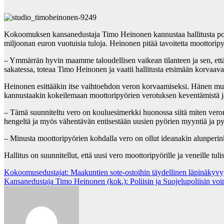
Kokoomuksen kansanedustaja Timo Heinonen kannustaa hallitusta poht
miljoonan euron vuotuisia tuloja. Heinonen pitää tavoitetta moottorip
– Ymmärrän hyvin maamme taloudellisen vaikean tilanteen ja sen, että
sakatessa, toteaa Timo Heinonen ja vaatii hallitusta etsimään korvaava
Heinonen esittääkin itse vaihtoehdon veron korvaamiseksi. Hänen muk
kannustaakin kokeilemaan moottoripyörien verotuksen keventämistä ja 
– Tämä suunniteltu vero on kouluesimerkki huonossa siitä miten veronkir
hengeltä ja myös vähentävän entisestään uusien pyörien myyntiä ja pyör
– Minusta moottoripyörien kohdalla vero on ollut ideanakin alunperin
Hallitus on suunnitellut, että uusi vero moottoripyörille ja veneille tul
Post
Kokoomusedustajat: Maakuntien sote-ostoihin täydellinen läpinäkyvy
Kansanedustaja Timo Heinonen (kok.): Poliisin ja Suojelupoliisin voi
navigation