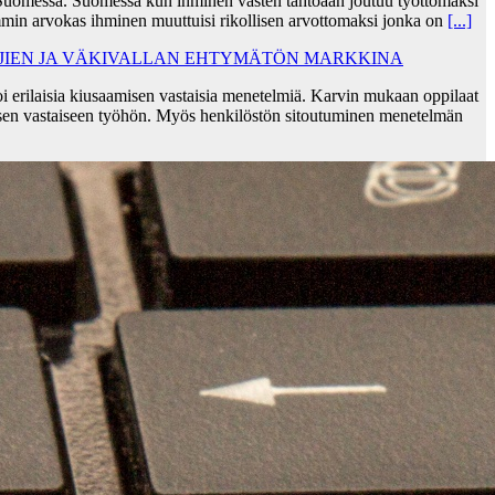
Suomessa. Suomessa kun ihminen vasten tahtoaan joutuu työttömäksi
min arvokas ihminen muuttuisi rikollisen arvottomaksi jonka on
[...]
AJIEN JA VÄKIVALLAN EHTYMÄTÖN MARKKINA
i erilaisia kiusaamisen vastaisia menetelmiä. Karvin mukaan oppilaat
sen vastaiseen työhön. Myös henkilöstön sitoutuminen menetelmän