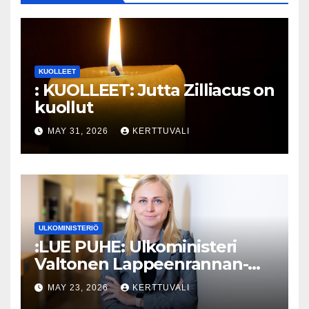
KUOLLEET
: KUOLLEET: Jutta Zilliacus on
kuollut
MAY 31, 2026
KERTTUVALI
ULKOMINISTERIÖ
:LUE PUHE: Ulkoministeri
Valtonen Lappeenrannan-
Lahden teknillisen yliopiston
MAY 23, 2026
KERTTUVALI
kunniatohtoriksi