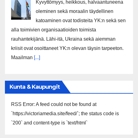
Kyvyttömyys, heikkous, halvaantuneena
oleminen sekä moraalin täydellinen
katoaminen ovat todisteita YK:n sekä sen
alla toimivien organisaatioiden toimista
rauhantekijänä. Lähi-itä, Ukraina sekä aiemman
kriisit ovat osoittaneet YK:n olevan täysin tarpeeton.
Maailman
[...]
Kunta & Kaupungit
RSS Error: A feed could not be found at
`https://victoriamedia.site/feed/`; the status code is
`200` and content-type is `text/html`