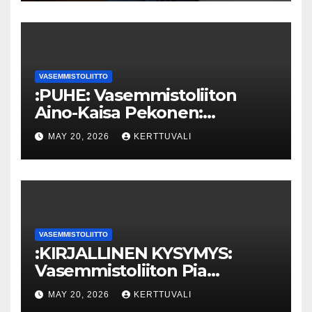
VASEMMISTOLIITTO
:PUHE: Vasemmistoliiton
Aino-Kaisa Pekonen:
Eriarvoistumisen
MAY 20, 2026
KERTTUVALI
pysäyttäminen luo
turvallisuutta
VASEMMISTOLIITTO
:KIRJALLINEN KYSYMYS:
Vasemmistoliiton Pia
Lohikoski: Missä viipyy Orpon
MAY 20, 2026
KERTTUVALI
hallituksen drooniohjeistus