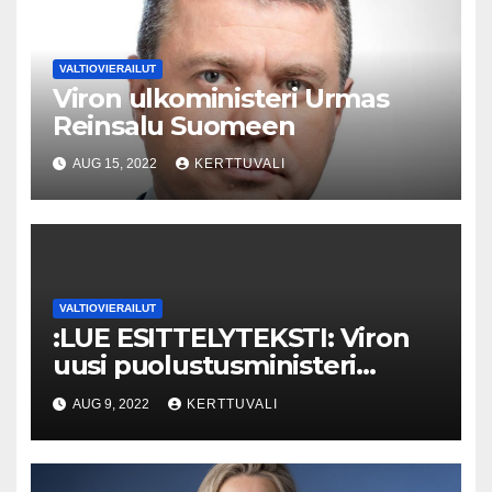
VALTIOVIERAILUT
Viron ulkoministeri Urmas
Reinsalu Suomeen
AUG 15, 2022
KERTTUVALI
VALTIOVIERAILUT
:LUE ESITTELYTEKSTI: Viron
uusi puolustusministeri
vierailee Suomessa
AUG 9, 2022
KERTTUVALI