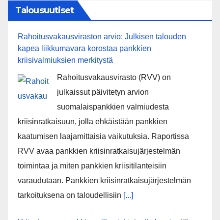
Talousuutiset
Rahoitusvakausviraston arvio: Julkisen talouden
kapea liikkumavara korostaa pankkien
kriisivalmiuksien merkitystä
Rahoitusvakausvirasto (RVV) on
julkaissut päivitetyn arvion
suomalaispankkien valmiudesta
kriisinratkaisuun, jolla ehkäistään pankkien
kaatumisen laajamittaisia vaikutuksia. Raportissa
RVV avaa pankkien kriisinratkaisujärjestelmän
toimintaa ja miten pankkien kriisitilanteisiin
varaudutaan. Pankkien kriisinratkaisujärjestelmän
tarkoituksena on taloudellisiin
[...]