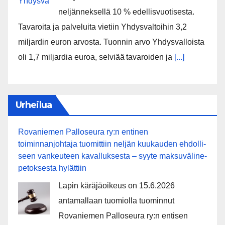
neljänneksellä 10 % edellisvuotisesta.
Tavaroita ja palveluita vietiin Yhdysvaltoihin 3,2
miljardin euron arvosta. Tuonnin arvo Yhdysvalloista
oli 1,7 miljardia euroa, selviää tavaroiden ja
[...]
Urheilua
Rovaniemen Palloseura ry:n entinen
toiminnanjohtaja tuo­mit­tiin neljän kuu­kau­den eh­dol­li­
seen van­keu­teen ka­val­luk­ses­ta – syyte mak­su­vä­li­ne­
pe­tok­ses­ta hy­lät­tiin
Lapin käräjäoikeus on 15.6.2026
antamallaan tuomiolla tuominnut
Rovaniemen Palloseura ry:n entisen