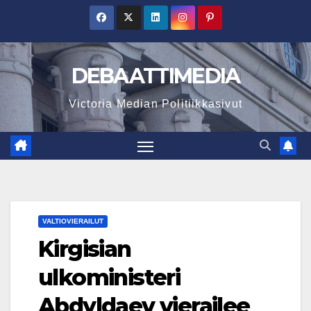
Skip
to
content
DEBAATTIMEDIA
Victoria Median Politiikkasivut
VALTIOVIERAILUT
Kirgisian
ulkoministeri
Abdyldaev vierailee