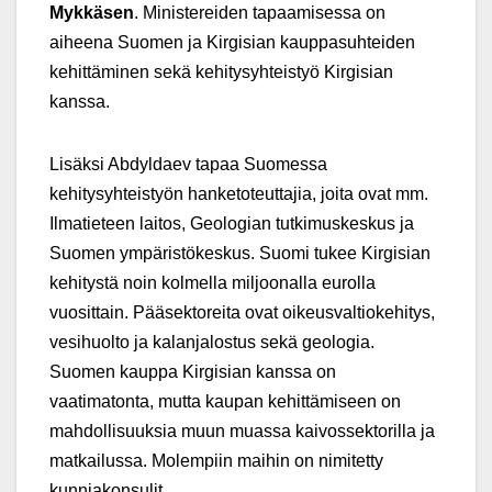
Mykkäsen
. Ministereiden tapaamisessa on
aiheena Suomen ja Kirgisian kauppasuhteiden
kehittäminen sekä kehitysyhteistyö Kirgisian
kanssa.
Lisäksi Abdyldaev tapaa Suomessa
kehitysyhteistyön hanketoteuttajia, joita ovat mm.
Ilmatieteen laitos, Geologian tutkimuskeskus ja
Suomen ympäristökeskus. Suomi tukee Kirgisian
kehitystä noin kolmella miljoonalla eurolla
vuosittain. Pääsektoreita ovat oikeusvaltiokehitys,
vesihuolto ja kalanjalostus sekä geologia.
Suomen kauppa Kirgisian kanssa on
vaatimatonta, mutta kaupan kehittämiseen on
mahdollisuuksia muun muassa kaivossektorilla ja
matkailussa. Molempiin maihin on nimitetty
kunniakonsulit.