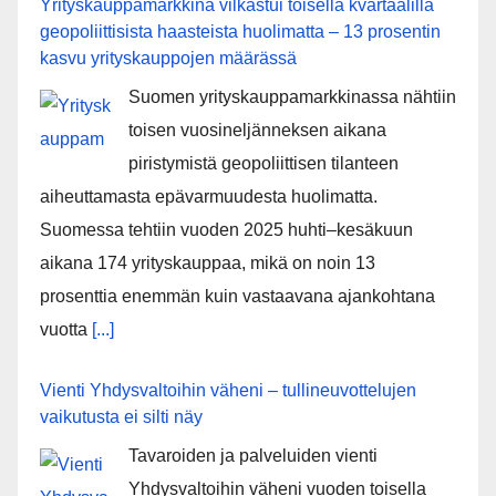
Yrityskauppamarkkina vilkastui toisella kvartaalilla
geopoliittisista haasteista huolimatta – 13 prosentin
kasvu yrityskauppojen määrässä
Suomen yrityskauppamarkkinassa nähtiin
toisen vuosineljänneksen aikana
piristymistä geopoliittisen tilanteen
aiheuttamasta epävarmuudesta huolimatta.
Suomessa tehtiin vuoden 2025 huhti–kesäkuun
aikana 174 yrityskauppaa, mikä on noin 13
prosenttia enemmän kuin vastaavana ajankohtana
vuotta
[...]
Vienti Yhdysvaltoihin väheni – tullineuvottelujen
vaikutusta ei silti näy
Tavaroiden ja palveluiden vienti
Yhdysvaltoihin väheni vuoden toisella