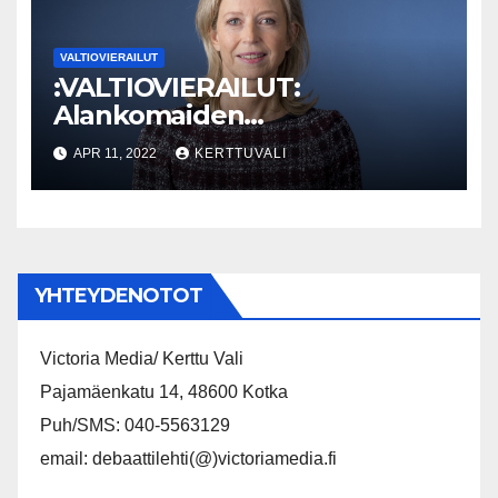
VALTIOVIERAILUT
:VALTIOVIERAILUT:
Alankomaiden
puolustusministeri vierailee
APR 11, 2022
KERTTUVALI
Suomessa
YHTEYDENOTOT
Victoria Media/ Kerttu Vali
Pajamäenkatu 14, 48600 Kotka
Puh/SMS: 040-5563129
email: debaattilehti(@)victoriamedia.fi