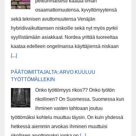
pelkurimaisesti kaataa oman
osaamattomuutensa, kyvyttömyytensä
sekä teknisen avuttomuutensa Venäjän
hybridivaikuttamsen niskoille sekä nyt myös pyrkii
syyllistämään asiakkaat. Nordea yrittää tuoreeltaa
kaataa edelleen ongelmansa käyttäjiensä niskaan
[...]
PÄÄTOIMITTAJALTA: ARVO KUULUU
TYÖTTÖMÄLLEKIN
Onko työttömyys rikos?? Onko työtön
rikollinen? On Suomessa. Suomessa kun
ihminen vasten tahtoaan joutuu
työttömäksi kohtelu muuttuu täysin. On kuin yhdessä
hetkessä aiemmin arvokas ihminen muuttuisi
rikollisen arvottomaksi jonka on
[...]