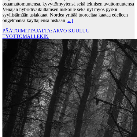
osaamattomuutensa, kyvyttömyytensä sekä teknisen avuttomuutensa
Venäjän hybridivaikuttamsen niskoille sekä nyt myös pyrkii
syyllistämään asiakkaat. Nordea yrittää tuoreeltaa kaataa edelleen
ongelmansa käyttäjiensä niskaan
[...]
PÄÄTOIMITTAJALTA: ARVO KUULUU
TYÖTTÖMÄLLEKIN