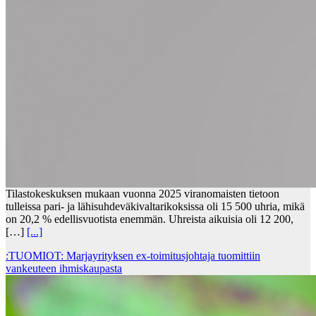
Tilastokeskuksen mukaan vuonna 2025 viranomaisten tietoon
tulleissa pari- ja lähisuhdeväkivaltarikoksissa oli 15 500 uhria, mikä
on 20,2 % edellisvuotista enemmän. Uhreista aikuisia oli 12 200,
[…]
[...]
:TUOMIOT: Marjayrityksen ex-toimitusjohtaja tuomittiin
vankeuteen ihmiskaupasta