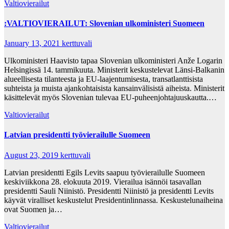
Valtiovierailut
:VALTIOVIERAILUT: Slovenian ulkoministeri Suomeen
January 13, 2021
kerttuvali
Ulkoministeri Haavisto tapaa Slovenian ulkoministeri Anže Logarin
Helsingissä 14. tammikuuta. Ministerit keskustelevat Länsi-Balkanin
alueellisesta tilanteesta ja EU-laajentumisesta, transatlanttisista
suhteista ja muista ajankohtaisista kansainvälisistä aiheista. Ministerit
käsittelevät myös Slovenian tulevaa EU-puheenjohtajuuskautta.…
Valtiovierailut
Latvian presidentti työvierailulle Suomeen
August 23, 2019
kerttuvali
Latvian presidentti Egils Levits saapuu työvierailulle Suomeen
keskiviikkona 28. elokuuta 2019. Vierailua isännöi tasavallan
presidentti Sauli Niinistö. Presidentti Niinistö ja presidentti Levits
käyvät viralliset keskustelut Presidentinlinnassa. Keskustelunaiheina
ovat Suomen ja…
Valtiovierailut