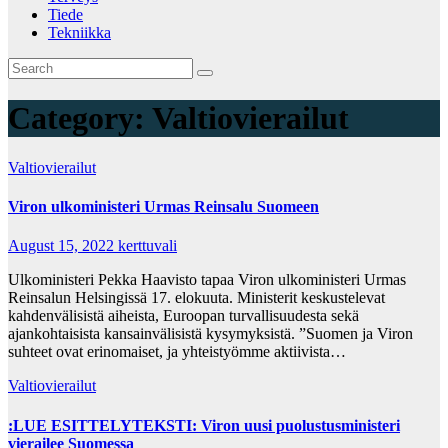
Tiede
Tekniikka
Category:
Valtiovierailut
Valtiovierailut
Viron ulkoministeri Urmas Reinsalu Suomeen
August 15, 2022
kerttuvali
Ulkoministeri Pekka Haavisto tapaa Viron ulkoministeri Urmas
Reinsalun Helsingissä 17. elokuuta. Ministerit keskustelevat
kahdenvälisistä aiheista, Euroopan turvallisuudesta sekä
ajankohtaisista kansainvälisistä kysymyksistä. ”Suomen ja Viron
suhteet ovat erinomaiset, ja yhteistyömme aktiivista…
Valtiovierailut
:LUE ESITTELYTEKSTI: Viron uusi puolustusministeri
vierailee Suomessa