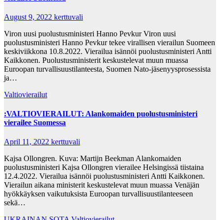
August 9, 2022
kerttuvali
Viron uusi puolustusministeri Hanno Pevkur Viron uusi
puolustusministeri Hanno Pevkur tekee virallisen vierailun Suomeen
keskiviikkona 10.8.2022. Vierailua isännöi puolustusministeri Antti
Kaikkonen. Puolustusministerit keskustelevat muun muassa
Euroopan turvallisuustilanteesta, Suomen Nato-jäsenyysprosessista
ja…
Valtiovierailut
:VALTIOVIERAILUT: Alankomaiden puolustusministeri
vierailee Suomessa
April 11, 2022
kerttuvali
Kajsa Ollongren. Kuva: Martijn Beekman Alankomaiden
puolustusministeri Kajsa Ollongren vierailee Helsingissä tiistaina
12.4.2022. Vierailua isännöi puolustusministeri Antti Kaikkonen.
Vierailun aikana ministerit keskustelevat muun muassa Venäjän
hyökkäyksen vaikutuksista Euroopan turvallisuustilanteeseen
sekä…
UKRAINAN SOTA
Valtiovierailut