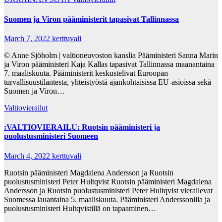
Suomen ja Viron pääministerit tapasivat Tallinnassa
March 7, 2022
kerttuvali
© Anne Sjöholm | valtioneuvoston kanslia Pääministeri Sanna Marin
ja Viron pääministeri Kaja Kallas tapasivat Tallinnassa maanantaina
7. maaliskuuta. Pääministerit keskustelivat Euroopan
turvallisuustilantesta, yhteistyöstä ajankohtaisissa EU-asioissa sekä
Suomen ja Viron…
Valtiovierailut
:VALTIOVIERAILU: Ruotsin pääministeri ja
puolustusministeri Suomeen
March 4, 2022
kerttuvali
Ruotsin pääministeri Magdalena Andersson ja Ruotsin
puolustusministeri Peter Hultqvist Ruotsin pääministeri Magdalena
Andersson ja Ruotsin puolustusministeri Peter Hultqvist vierailevat
Suomessa lauantaina 5. maaliskuuta. Pääministeri Anderssonilla ja
puolustusministeri Hultqvistillä on tapaaminen…