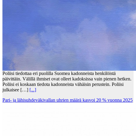
Poliisi tiedottaa eri puolilla Suomea kadonneista henkilöistä
päivittäin. Välillä ihmiset ovat olleet kadoksissa vain pienen hetken.
Poliisi ei koskaan tiedota kadonneista vähäisin perustein. Poliisi
julkaisee […]
[...]
Pari- ja lähisuhdeväkivallan uhrien määrä kasvoi 20 % vuonna 2025