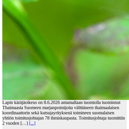
Lapin käräjäoikeus on 8.6.2026 antamallaan tuomiolla tuominnut
Thaimaasta Suomeen marjanpoimijoita välittäneen thaimaalaisen
koordinaattorin sekä kutsujayrityksenä toimineen suomalaisen
yhtiön toimitusjohtajan 78 ihmiskaupasta. Toimitusjohtaja tuomittiin
2 vuoden […]
[...]