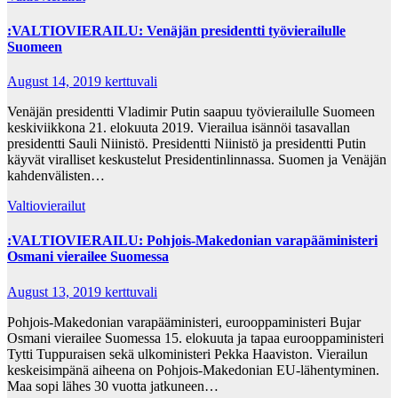
:VALTIOVIERAILU: Venäjän presidentti työvierailulle
Suomeen
August 14, 2019
kerttuvali
Venäjän presidentti Vladimir Putin saapuu työvierailulle Suomeen
keskiviikkona 21. elokuuta 2019. Vierailua isännöi tasavallan
presidentti Sauli Niinistö. Presidentti Niinistö ja presidentti Putin
käyvät viralliset keskustelut Presidentinlinnassa. Suomen ja Venäjän
kahdenvälisten…
Valtiovierailut
:VALTIOVIERAILU: Pohjois-Makedonian varapääministeri
Osmani vierailee Suomessa
August 13, 2019
kerttuvali
Pohjois-Makedonian varapääministeri, eurooppaministeri Bujar
Osmani vierailee Suomessa 15. elokuuta ja tapaa eurooppaministeri
Tytti Tuppuraisen sekä ulkoministeri Pekka Haaviston. Vierailun
keskeisimpänä aiheena on Pohjois-Makedonian EU-lähentyminen.
Maa sopi lähes 30 vuotta jatkuneen…