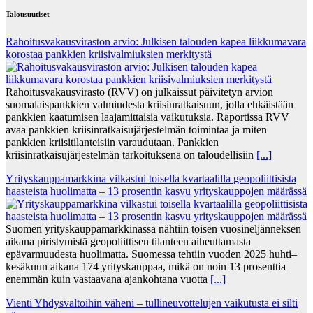
Talousuutiset
Rahoitusvakausviraston arvio: Julkisen talouden kapea liikkumavara
korostaa pankkien kriisivalmiuksien merkitystä
Rahoitusvakausvirasto (RVV) on julkaissut päivitetyn arvion
suomalaispankkien valmiudesta kriisinratkaisuun, jolla ehkäistään
pankkien kaatumisen laajamittaisia vaikutuksia. Raportissa RVV
avaa pankkien kriisinratkaisujärjestelmän toimintaa ja miten
pankkien kriisitilanteisiin varaudutaan. Pankkien
kriisinratkaisujärjestelmän tarkoituksena on taloudellisiin
[...]
Yrityskauppamarkkina vilkastui toisella kvartaalilla geopoliittisista
haasteista huolimatta – 13 prosentin kasvu yrityskauppojen määrässä
Suomen yrityskauppamarkkinassa nähtiin toisen vuosineljänneksen
aikana piristymistä geopoliittisen tilanteen aiheuttamasta
epävarmuudesta huolimatta. Suomessa tehtiin vuoden 2025 huhti–
kesäkuun aikana 174 yrityskauppaa, mikä on noin 13 prosenttia
enemmän kuin vastaavana ajankohtana vuotta
[...]
Vienti Yhdysvaltoihin väheni – tullineuvottelujen vaikutusta ei silti