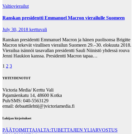
Valtiovierailut
Ranskan presidentti Emmanuel Macron vierailulle Suomeen
July 30, 2018
kerttuvali
Ranskan presidentti Emmanuel Macron ja hänen puolisonsa Brigitte
Macron tekevät virallisen vierailun Suomeen 29.–30. elokuuta 2018.
Vierailua isännöi tasavallan presidentti Sauli Niinistö yhdessä rouva
Jenni Haukion kanssa. Presidentti Macron tapaa…
Posts
1
2
3
pagination
YHTEYDENOTOT
Victoria Media/ Kerttu Vali
Pajamäenkatu 14, 48600 Kotka
Puh/SMS: 040-5563129
email: debaattilehti(@)victoriamedia.fi
Lukijan kirjoitukset
PÄÄTOIMITTAJALTA:TUBETTAJIEN YLIARVOSTUS