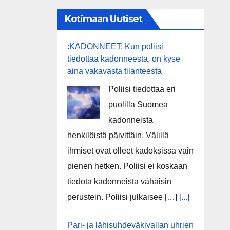
Kotimaan Uutiset
:KADONNEET: Kun poliisi
tiedottaa kadonneesta, on kyse
aina vakavasta tilanteesta
Poliisi tiedottaa eri
puolilla Suomea
kadonneista
henkilöistä päivittäin. Välillä
ihmiset ovat olleet kadoksissa vain
pienen hetken. Poliisi ei koskaan
tiedota kadonneista vähäisin
perustein. Poliisi julkaisee […]
[...]
Pari- ja lähisuhdeväkivallan uhrien