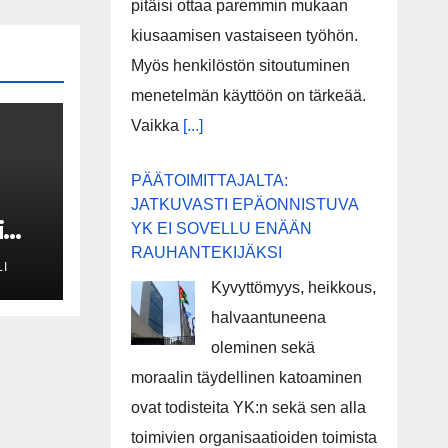
pitäisi ottaa paremmin mukaan
kiusaamisen vastaiseen työhön.
Myös henkilöstön sitoutuminen
menetelmän käyttöön on tärkeää.
Vaikka
[...]
PÄÄTOIMITTAJALTA:
JATKUVASTI EPÄONNISTUVA
i
YK EI SOVELLU ENÄÄN
RAUHANTEKIJÄKSI
I
Kyvyttömyys, heikkous,
ä
halvaantuneena
oleminen sekä
moraalin täydellinen katoaminen
ovat todisteita YK:n sekä sen alla
toimivien organisaatioiden toimista