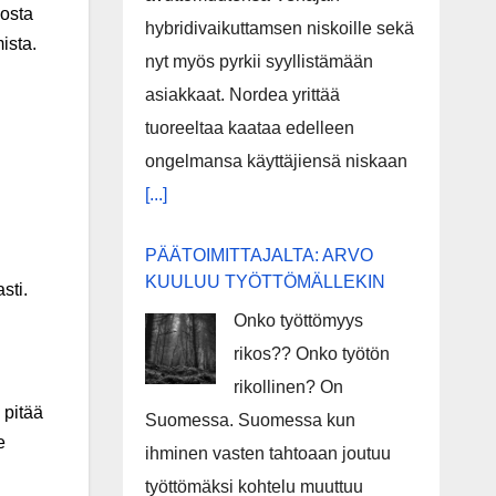
losta
hybridivaikuttamsen niskoille sekä
ista.
nyt myös pyrkii syyllistämään
asiakkaat. Nordea yrittää
tuoreeltaa kaataa edelleen
ongelmansa käyttäjiensä niskaan
[...]
PÄÄTOIMITTAJALTA: ARVO
KUULUU TYÖTTÖMÄLLEKIN
sti.
Onko työttömyys
rikos?? Onko työtön
rikollinen? On
 pitää
Suomessa. Suomessa kun
e
ihminen vasten tahtoaan joutuu
työttömäksi kohtelu muuttuu