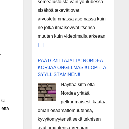
somealustoista vain youtubessa
sisältöä tekevät ovat
arvostetummassa asemassa kuin
ne jotka ilmaisewvat itsensä
muuten kuin videoimalla arkeaan.
[...]
ä
PÄÄTOMITTAJALTA: NORDEA
KORJAA ONGELMASI!! LOPETA
SYYLLISTÄMINEN!!
Näyttää siltä että
Nordea yrittää
nka
pelkurimaisesti kaataa
 että
oman osaamattomuutensa,
kyvyttömyytensä sekä teknisen
avuttomuutensa Venäjän