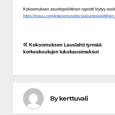
Kokoomuksen asuntopoliittinen raportti löytyy osoit
https://issuu.com/kokoomus/docs/asuntopoliittine
Post
Kokoomuksen Lauslahti tyrmää
korkeakoulujen lukukausimaksut
navigation
By
kerttuvali