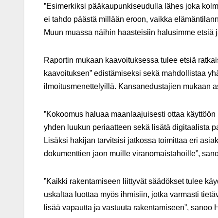
”Esimerkiksi pääkaupunkiseudulla lähes joka kolma
ei tahdo päästä millään eroon, vaikka elämäntilan
Muun muassa näihin haasteisiin halusimme etsiä ja 
Raportin mukaan kaavoituksessa tulee etsiä ratka
kaavoituksen” edistämiseksi sekä mahdollistaa y
ilmoitusmenettelyillä. Kansanedustajien mukaan as
”Kokoomus haluaa maanlaajuisesti ottaa käyttöön ra
yhden luukun periaatteen sekä lisätä digitaalista p
Lisäksi hakijan tarvitsisi jatkossa toimittaa eri asia
dokumenttien jaon muille viranomaistahoille”, sa
”Kaikki rakentamiseen liittyvät säädökset tulee käyd
uskaltaa luottaa myös ihmisiin, jotka varmasti tie
lisää vapautta ja vastuuta rakentamiseen”, sanoo