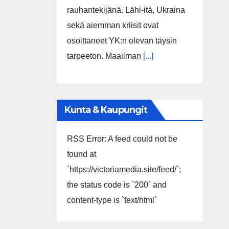
rauhantekijänä. Lähi-itä, Ukraina
sekä aiemman kriisit ovat
osoittaneet YK:n olevan täysin
tarpeeton. Maailman
[...]
Kunta & Kaupungit
RSS Error: A feed could not be
found at
`https://victoriamedia.site/feed/`;
the status code is `200` and
content-type is `text/html`