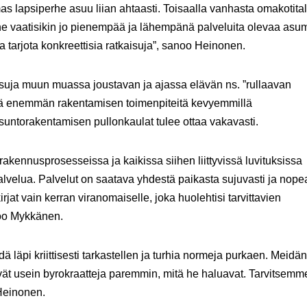
s lapsiperhe asuu liian ahtaasti. Toisaalla vanhasta omakotita
ne vaatisikin jo pienempää ja lähempänä palveluita olevaa asum
tarjota konkreettisia ratkaisuja”, sanoo Heinonen.
isuja muun muassa joustavan ja ajassa elävän ns. ”rullaavan
hä enemmän rakentamisen toimenpiteitä kevyemmillä
untorakentamisen pullonkaulat tulee ottaa vakavasti.
kennusprosesseissa ja kaikissa siihen liittyvissä luvituksissa
alvelua. Palvelut on saatava yhdestä paikasta sujuvasti ja nopea
kirjat vain kerran viranomaiselle, joka huolehtisi tarvittavien
noo Mykkänen.
ä läpi kriittisesti tarkastellen ja turhia normeja purkaen. Meidän
tävät usein byrokraatteja paremmin, mitä he haluavat. Tarvitsemm
 Heinonen.