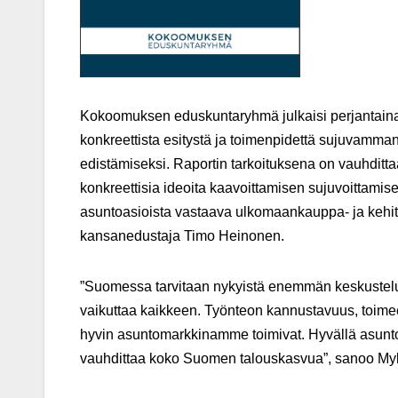
Kokoomuksen eduskuntaryhmä julkaisi perjantaina 1
konkreettista esitystä ja toimenpidettä sujuvam
edistämiseksi. Raportin tarkoituksena on vauhditt
konkreettisia ideoita kaavoittamisen sujuvoittamis
asuntoasioista vastaava ulkomaankauppa- ja kehit
kansanedustaja Timo Heinonen.
”Suomessa tarvitaan nykyistä enemmän keskustelua
vaikuttaa kaikkeen. Työnteon kannustavuus, toimeent
hyvin asuntomarkkinamme toimivat. Hyvällä asuntop
vauhdittaa koko Suomen talouskasvua”, sanoo My