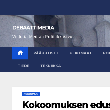
Skip
to
content
DEBAATTIMEDIA
Victoria Median Politiikkasivut
PÄÄUUTISET
ULKOMAAT
POL
TIEDE
TEKNIIKKA
KOKOOMUS
Kokoomuksen edus