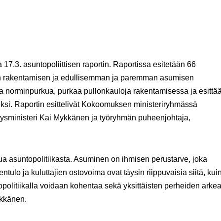
7.3. asuntopoliittisen raportin. Raportissa esitetään 66
man rakentamisen ja edullisemman ja paremman asumisen
aa norminpurkua, purkaa pullonkauloja rakentamisessa ja esittä
eksi. Raportin esittelivät Kokoomuksen ministeriryhmässä
ysministeri Kai Mykkänen ja työryhmän puheenjohtaja,
 asuntopolitiikasta. Asuminen on ihmisen perustarve, joka
ulo ja kuluttajien ostovoima ovat täysin riippuvaisia siitä, kui
olitiikalla voidaan kohentaa sekä yksittäisten perheiden arkea
kkänen.