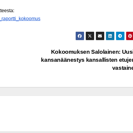
teesta:
n_raportti_kokoomus
Kokoomuksen Salolainen: Uus
kansanäänestys kansallisten etu
vastai