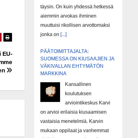
täysin. On kuin yhdessä hetkessä
aiemmin arvokas ihminen
muuttuisi rikollisen arvottomaksi
jonka on
[...]
PÄÄTOIMITTAJALTA:
i EU-
SUOMESSA ON KIUSAAJIEN JA
jemme
VÄKIVALLAN EHTYMÄTÖN
nen
MARKKINA
Kansallinen
koulutuksen
arviointikeskus Karvi
on arvioi erilaisia kiusaamisen
vastaisia menetelmiä. Karvin
mukaan oppilaat ja vanhemmat