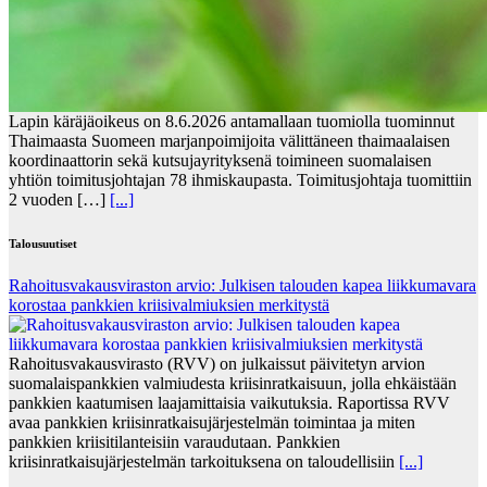
Lapin käräjäoikeus on 8.6.2026 antamallaan tuomiolla tuominnut
Thaimaasta Suomeen marjanpoimijoita välittäneen thaimaalaisen
koordinaattorin sekä kutsujayrityksenä toimineen suomalaisen
yhtiön toimitusjohtajan 78 ihmiskaupasta. Toimitusjohtaja tuomittiin
2 vuoden […]
[...]
Talousuutiset
Rahoitusvakausviraston arvio: Julkisen talouden kapea liikkumavara
korostaa pankkien kriisivalmiuksien merkitystä
Rahoitusvakausvirasto (RVV) on julkaissut päivitetyn arvion
suomalaispankkien valmiudesta kriisinratkaisuun, jolla ehkäistään
pankkien kaatumisen laajamittaisia vaikutuksia. Raportissa RVV
avaa pankkien kriisinratkaisujärjestelmän toimintaa ja miten
pankkien kriisitilanteisiin varaudutaan. Pankkien
kriisinratkaisujärjestelmän tarkoituksena on taloudellisiin
[...]