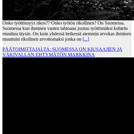
Onko työttömyys rikos?? Onko työtön rikollinen? On Suomessa.
Suomessa kun ihminen vasten tahtoaan joutuu työttömäksi kohtelu
muuttuu täysin. On kuin yhdessä hetkessä aiemmin arvokas ihminen
muuttuisi rikollisen arvottomaksi jonka on
[...]
PÄÄTOIMITTAJALTA: SUOMESSA ON KIUSAAJIEN JA
VÄKIVALLAN EHTYMÄTÖN MARKKINA