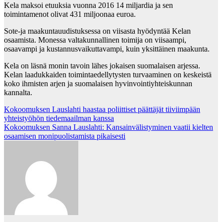
Kela maksoi etuuksia vuonna 2016 14 miljardia ja sen
toimintamenot olivat 431 miljoonaa euroa.
Sote-ja maakuntauudistuksessa on viisasta hyödyntää Kelan
osaamista. Monessa valtakunnallinen toimija on viisaampi,
osaavampi ja kustannusvaikuttavampi, kuin yksittäinen maakunta.
Kela on läsnä monin tavoin lähes jokaisen suomalaisen arjessa.
Kelan laadukkaiden toimintaedellytysten turvaaminen on keskeistä
koko ihmisten arjen ja suomalaisen hyvinvointiyhteiskunnan
kannalta.
Post
Kokoomuksen Lauslahti haastaa poliittiset päättäjät tiiviimpään
yhteistyöhön tiedemaailman kanssa
navigation
Kokoomuksen Sanna Lauslahti: Kansainvälistyminen vaatii kielten
osaamisen monipuolistamista pikaisesti