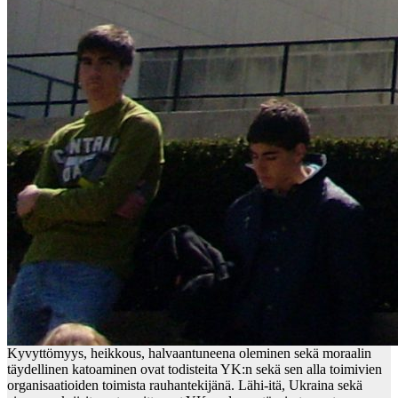
Kyvyttömyys, heikkous, halvaantuneena oleminen sekä moraalin
täydellinen katoaminen ovat todisteita YK:n sekä sen alla toimivien
organisaatioiden toimista rauhantekijänä. Lähi-itä, Ukraina sekä