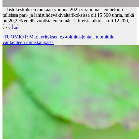
Tilastokeskuksen mukaan vuonna 2025 viranomaisten tietoon
tulleissa pari- ja lähisuhdeväkivaltarikoksissa oli 15 500 uhria, mikä
on 20,2 % edellisvuotista enemmän. Uhreista aikuisia oli 12 200,
[…]
[...]
:TUOMIOT: Marjayrityksen ex-toimitusjohtaja tuomittiin
vankeuteen ihmiskaupasta