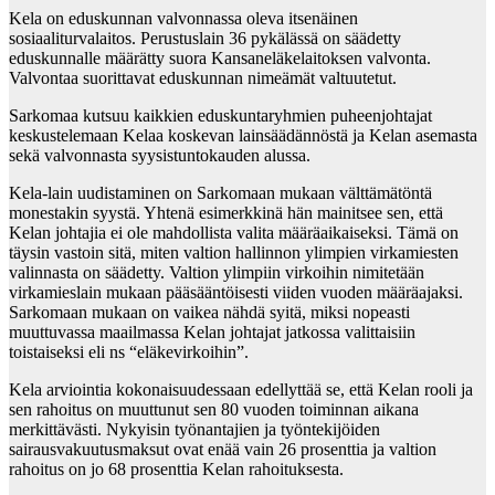
Kela on eduskunnan valvonnassa oleva itsenäinen
sosiaaliturvalaitos. Perustuslain 36 pykälässä on säädetty
eduskunnalle määrätty suora Kansaneläkelaitoksen valvonta.
Valvontaa suorittavat eduskunnan nimeämät valtuutetut.
Sarkomaa kutsuu kaikkien eduskuntaryhmien puheenjohtajat
keskustelemaan Kelaa koskevan lainsäädännöstä ja Kelan asemasta
sekä valvonnasta syysistuntokauden alussa.
Kela-lain uudistaminen on Sarkomaan mukaan välttämätöntä
monestakin syystä. Yhtenä esimerkkinä hän mainitsee sen, että
Kelan johtajia ei ole mahdollista valita määräaikaiseksi. Tämä on
täysin vastoin sitä, miten valtion hallinnon ylimpien virkamiesten
valinnasta on säädetty. Valtion ylimpiin virkoihin nimitetään
virkamieslain mukaan pääsääntöisesti viiden vuoden määräajaksi.
Sarkomaan mukaan on vaikea nähdä syitä, miksi nopeasti
muuttuvassa maailmassa Kelan johtajat jatkossa valittaisiin
toistaiseksi eli ns “eläkevirkoihin”.
Kela arviointia kokonaisuudessaan edellyttää se, että Kelan rooli ja
sen rahoitus on muuttunut sen 80 vuoden toiminnan aikana
merkittävästi. Nykyisin työnantajien ja työntekijöiden
sairausvakuutusmaksut ovat enää vain 26 prosenttia ja valtion
rahoitus on jo 68 prosenttia Kelan rahoituksesta.