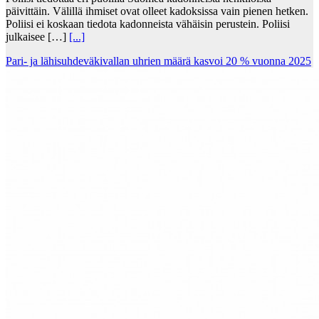
päivittäin. Välillä ihmiset ovat olleet kadoksissa vain pienen hetken.
Poliisi ei koskaan tiedota kadonneista vähäisin perustein. Poliisi
julkaisee […]
[...]
Pari- ja lähisuhdeväkivallan uhrien määrä kasvoi 20 % vuonna 2025