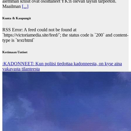
aiemman kriisit ovat osoittaneet YK:n olevan täysin tarpeeton.
Maailman
[...]
Kunta & Kaupungit
RSS Error: A feed could not be found at
`https://victoriamedia.site/feed/`; the status code is `200` and content-
type is `text/html`
Kotimaan Uutiset
:KADONNEET: Kun poliisi tiedottaa kadonneesta, on kyse aina
vakavasta tilanteesta