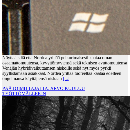
Näyttää siltä että Nordea yrittää pelkurimaisesti kaataa oman
osaamattomuutensa, kyvyttömyytensä sekä teknisen avuttomuutensa
Venäjän hybridivaikuttamsen niskoille sekä nyt myös pyrkii
syyllistämään asiakkaat. Nordea yrittää tuoreeltaa kaataa edelleen
ongelmansa käyttäjiensä niskaan
[...]
PÄÄTOIMITTAJALTA: ARVO KUULUU
TYÖTTÖMÄLLEKIN