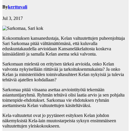
By
kerttuvali
Jul 3, 2017
Kokoomuksen kansanedustaja, Kelan valtuutettujen puheenjohtaja
Sari Sarkomaa pitää välttämättömänä, että kuluvalla
eduskuntakaudella arvioidaan Kansaneläkelaitosta koskeva
lainsäädäntö ja samalla Kelan asema sekä valvonta.
Sarkomaan mielestä on erityisen tärkeä arvioida, onko Kelan
valvonta nykyisellään riittävää ja tarkoituksenmukaista? Ja onko
Kelan ja ministeriöiden toimivaltasuhteet Kelan nykyisiä ja tulevia
tehtäviä ajatellen kohdallaan?
Sarkomaa pitää viisaana asettaa arviointityötä tekemään
asiantuntijaryhmä. Ryhmän tehtävä olisi laatia arvio ja sen pohjalta
toimenpide-ehdotukset. Sarkomaa vie ehdotuksen ryhmän
asettamisesta Kelan valtuutettujen käsiteltäväksi.
Kela-valtuutetut ovat jo pyytäneet esityksen Kelan johdon
näkemyksistä Kela-lain muutostarpeista syksyn ensimmäiseen
valtuutettujen yleiskokoukseen.