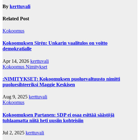
By
kerttuvali
Related Post
Kokoomus
Kokoomuksen Sirén: Unkarin vaalitulos on voitto
demokratialle
Apr 14, 2026
kerttuvali
Kokoomus
Nimitykset
:NIMITYKSET: Kokoomuksen puoluevaltuusto nimitti
puoluesihteeriksi Maggie Keskisen
Aug 9, 2025
kerttuvali
Kokoomus
Kokoomuksen Partanen: SDP ei osaa esittää säästöjä
tuhlaamatta niitä heti uusiin kohteisiin
Jul 2, 2025
kerttuvali