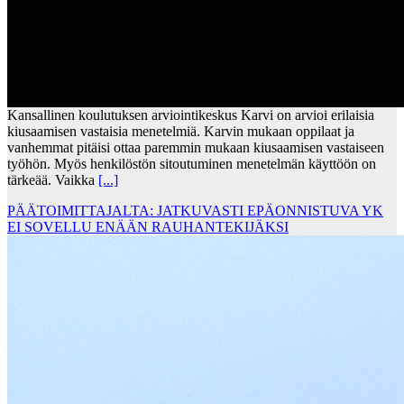
Kansallinen koulutuksen arviointikeskus Karvi on arvioi erilaisia
kiusaamisen vastaisia menetelmiä. Karvin mukaan oppilaat ja
vanhemmat pitäisi ottaa paremmin mukaan kiusaamisen vastaiseen
työhön. Myös henkilöstön sitoutuminen menetelmän käyttöön on
tärkeää. Vaikka
[...]
PÄÄTOIMITTAJALTA: JATKUVASTI EPÄONNISTUVA YK
EI SOVELLU ENÄÄN RAUHANTEKIJÄKSI