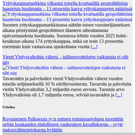
Yrityskauppamarkkina vilkastui toisella kvartaalilla geopoliittisista
haasteista huolimatta – 13 prosentin kasvu yrityskauppojen määrässä
Suomen yrityskauppamarkkinassa nähtiin toisen vuosineljänneksen
aikana piristymistä geopoliittisen tilanteen aiheuttamasta
epävarmuudesta huolimatta. Suomessa tehtiin vuoden 2025 huhti–
kesäkuun aikana 174 yrityskauppaa, mikä on noin 13 prosenttia
enemmän kuin vastaavana ajankohtana vuotta
[...]
Vienti Yhdysvaltoihin väheni – tullineuvottelujen vaikutusta ei silti
näy
Tavaroiden ja palveluiden vienti Yhdysvaltoihin väheni vuoden
toisella neljänneksellä 10 % edellisvuotisesta. Tavaroita ja palveluita
vietiin Yhdysvaltoihin 3,2 miljardin euron arvosta. Tuonnin arvo
Yhdysvalloista oli 1,7 miljardia euroa, selviää tavaroiden ja
[...]
Urheilua
Rovaniemen Palloseura ry:n entinen toiminnanjohtaja tuo­mit­tiin
neljän kuu­kau­den eh­dol­li­seen van­keu­teen ka­val­luk­ses­ta – syyte
mak­su­vä­li­ne­pe­tok­ses­ta hy­lät­tiin