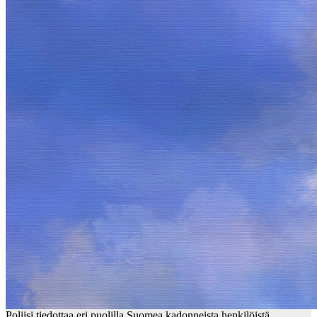
Poliisi tiedottaa eri puolilla Suomea kadonneista henkilöistä