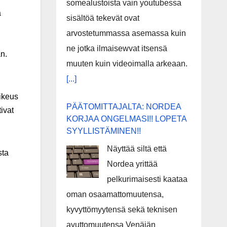
somealustoista vain youtubessa
ä
sisältöä tekevät ovat
arvostetummassa asemassa kuin
ne jotka ilmaisewvat itsensä
n.
muuten kuin videoimalla arkeaan.
[...]
oikeus
PÄÄTOMITTAJALTA: NORDEA
tivat
KORJAA ONGELMASI!! LOPETA
SYYLLISTÄMINEN!!
Näyttää siltä että
sta
Nordea yrittää
pelkurimaisesti kaataa
oman osaamattomuutensa,
kyvyttömyytensä sekä teknisen
avuttomuutensa Venäjän