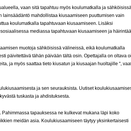
ualueella, vaan sitä tapahtuu myös koulumatkalla ja sähköisiss
n lainsäädäntö mahdollistaa kiusaamiseen puuttumisen vain
 puuttua koulumatkalla tapahtuvaan kiusaamiseen. Lisäksi
sosiaalisessa mediassa tapahtuvaan kiusaamiseen ja häirintää
saamisen muotoja sähköisissä välineissä, eikä koulumatkalla
i päivitettävä tähän päivään tältä osin. Opettajalla on oltava 
eita, ja myös saattaa tieto kiusatun ja kiusaajan huoltajille “, vaa
koulukiusaamisesta ja sen seurauksista. Uutiset koulukiusaamise
äkyvästä tuskasta ja ahdistuksesta.
iin. Pahimmassa tapauksessa ne kulkevat mukana läpi koko
kien meidän asia. Koulukiusaamiseen täytyy yksinkertaisesti