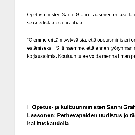
Opetusministeri Sanni Grahn-Laasonen on asettanu
sekä edistää koulurauhaa.
“Olemme erittäin tyytyväisiä, että opetusministeri
estämiseksi. Silti näemme, että ennen työryhmän ra
korjaustoimia. Kouluun tulee voida mennä ilman pel
Post
Opetus- ja kulttuuriministeri Sanni Gra
Laasonen: Perhevapaiden uudistus jo tä
navigation
hallituskaudella