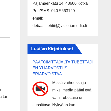
Pajamäenkatu 14, 48600 Kotka
Puh/SMS: 040-5563129
email:
debaattilehti(@)victoriamedia.fi
Lukijan Kirjoitukset
PÄÄTOIMITTAJALTA:TUBETTAJI
EN YLIARVOSTUS
ERIARVOISTAA
Missä vaiheessa ja
a
miksi media päätti että
a tai
vain Tubettajia on
suosittava. Nykyään kun