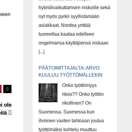
hybridivaikuttamsen niskoille sekä
iseen
nyt myös pyrkii syyllistämään
asiakkaat. Nordea yrittää
tuoreeltaa kaataa edelleen
ongelmansa käyttäjiensä niskaan
[...]
PÄÄTOIMITTAJALTA: ARVO
KUULUU TYÖTTÖMÄLLEKIN
Onko työttömyys
rikos?? Onko työtön
rikollinen? On
 ole
Suomessa. Suomessa kun
eitä
ihminen vasten tahtoaan joutuu
työttömäksi kohtelu muuttuu