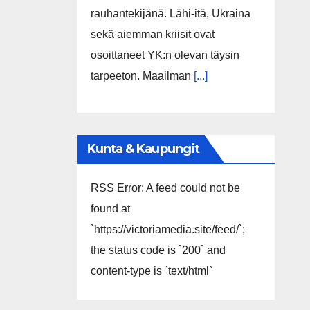
rauhantekijänä. Lähi-itä, Ukraina
sekä aiemman kriisit ovat
osoittaneet YK:n olevan täysin
tarpeeton. Maailman
[...]
Kunta & Kaupungit
RSS Error: A feed could not be
found at
`https://victoriamedia.site/feed/`;
the status code is `200` and
content-type is `text/html`