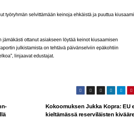
t työryhmän selvittämään keinoja ehkäistä ja puuttua kiusaam
 on jämäkästi ottanut asiakseen löytää keinot kiusaamisen
portin julkistamista on tehtävä päivänselviin epäkohtiin
koa”, linjaavat edustajat.
hn-
Kokoomuksen Jukka Kopra: EU ei
llä
kieltämässä reserviläisten kiväär