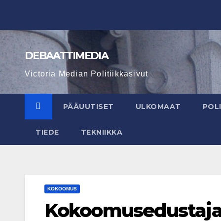
Skip
to
content
DEBAATTIMEDIA
Victoria Median Politiikkasivut
PÄÄUUTISET
ULKOMAAT
POLI
TIEDE
TEKNIIKKA
KOKOOMUS
Kokoomusedustajat 