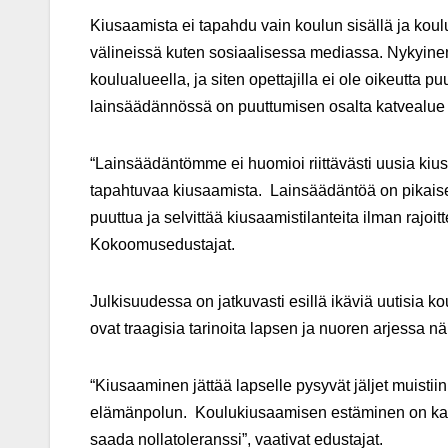
Kiusaamista ei tapahdu vain koulun sisällä ja koul
välineissä kuten sosiaalisessa mediassa. Nykyine
koulualueella, ja siten opettajilla ei ole oikeutta
lainsäädännössä on puuttumisen osalta katvealue 
“Lainsäädäntömme ei huomioi riittävästi uusia kiu
tapahtuvaa kiusaamista. Lainsäädäntöä on pikaisest
puuttua ja selvittää kiusaamistilanteita ilman rajoitt
Kokoomusedustajat.
Julkisuudessa on jatkuvasti esillä ikäviä uutisia 
ovat traagisia tarinoita lapsen ja nuoren arjessa n
“Kiusaaminen jättää lapselle pysyvät jäljet muist
elämänpolun. Koulukiusaamisen estäminen on kaik
saada nollatoleranssi”, vaativat edustajat.