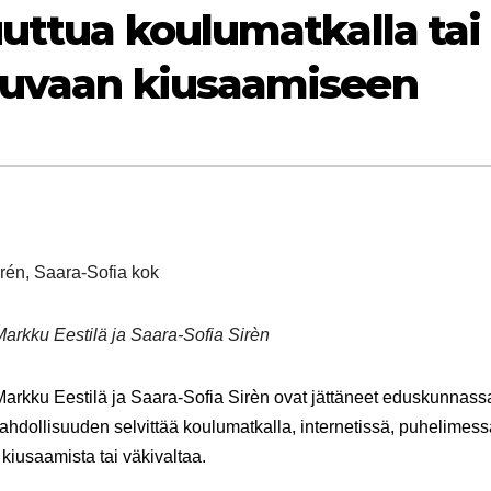
uuttua koulumatkalla tai
htuvaan kiusaamiseen
rkku Eestilä ja Saara-Sofia Sirèn
rkku Eestilä ja Saara-Sofia Sirèn ovat jättäneet eduskunnass
e mahdollisuuden selvittää koulumatkalla, internetissä, puhelimess
 kiusaamista tai väkivaltaa.