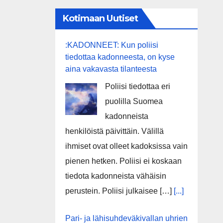
Kotimaan Uutiset
:KADONNEET: Kun poliisi
tiedottaa kadonneesta, on kyse
aina vakavasta tilanteesta
Poliisi tiedottaa eri
puolilla Suomea
kadonneista
henkilöistä päivittäin. Välillä
ihmiset ovat olleet kadoksissa vain
pienen hetken. Poliisi ei koskaan
tiedota kadonneista vähäisin
perustein. Poliisi julkaisee […]
[...]
Pari- ja lähisuhdeväkivallan uhrien