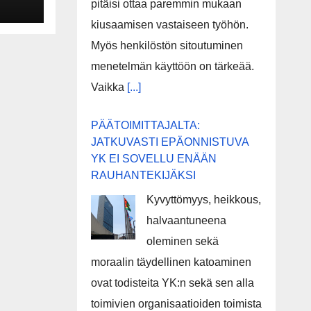
pitäisi ottaa paremmin mukaan
ä
kiusaamisen vastaiseen työhön.
Myös henkilöstön sitoutuminen
menetelmän käyttöön on tärkeää.
Vaikka
[...]
PÄÄTOIMITTAJALTA:
JATKUVASTI EPÄONNISTUVA
YK EI SOVELLU ENÄÄN
RAUHANTEKIJÄKSI
Kyvyttömyys, heikkous,
halvaantuneena
oleminen sekä
moraalin täydellinen katoaminen
ovat todisteita YK:n sekä sen alla
toimivien organisaatioiden toimista