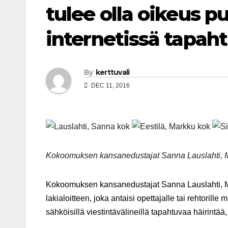
tulee olla oikeus p
internetissä tapa
By
kerttuvali
DEC 11, 2016
Kokoomuksen kansanedustajat Sanna Lauslahti, Ma
Kokoomuksen kansanedustajat Sanna Lauslahti, Ma
lakialoitteen, joka antaisi opettajalle tai rehtorill
sähköisillä viestintävälineillä tapahtuvaa häirintää,