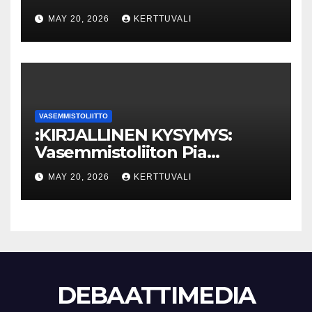
Eriarvoistumisen
MAY 20, 2026
KERTTUVALI
pysäyttäminen luo
turvallisuutta
VASEMMISTOLIITTO
:KIRJALLINEN KYSYMYS:
Vasemmistoliiton Pia
Lohikoski: Missä viipyy Orpon
MAY 20, 2026
KERTTUVALI
hallituksen drooniohjeistus
kunnille?
DEBAATTIMEDIA