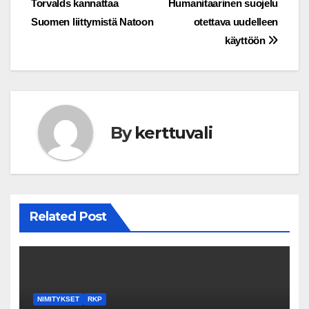
Torvalds kannattaa
Humanitaarinen suojelu
Suomen liittymistä Natoon
otettava uudelleen
käyttöön
By
kerttuvali
Related Post
NIMITYKSET
RKP