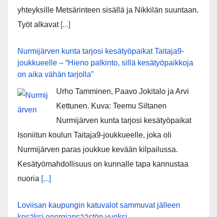
yhteyksille Metsärinteen sisällä ja Nikkilän suuntaan.
Työt alkavat
[...]
Nurmijärven kunta tarjosi kesätyöpaikat Taitaja9-
joukkueelle – “Hieno palkinto, sillä kesätyöpaikkoja
on aika vähän tarjolla”
Urho Tamminen, Paavo Jokitalo ja Arvi
Kettunen. Kuva: Teemu Siltanen
Nurmijärven kunta tarjosi kesätyöpaikat
Isoniitun koulun Taitaja9-joukkueelle, joka oli
Nurmijärven paras joukkue kevään kilpailussa.
Kesätyömahdollisuus on kunnalle tapa kannustaa
nuoria
[...]
Loviisan kaupungin katuvalot sammuvat jälleen
kesäksi energiansäästön vuoksi