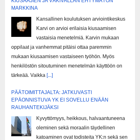
KIUSAAJIEN JA VÄKIVALLAN EHTYMÄTÖN
MARKKINA
Kansallinen koulutuksen arviointikeskus
Karvi on arvioi erilaisia kiusaamisen
vastaisia menetelmiä. Karvin mukaan
oppilaat ja vanhemmat pitäisi ottaa paremmin
mukaan kiusaamisen vastaiseen työhön. Myös
henkilöstön sitoutuminen menetelmän käyttöön on
tärkeää. Vaikka
[...]
PÄÄTOIMITTAJALTA: JATKUVASTI
EPÄONNISTUVA YK EI SOVELLU ENÄÄN
RAUHANTEKIJÄKSI
Kyvyttömyys, heikkous, halvaantuneena
oleminen sekä moraalin täydellinen
katoaminen ovat todisteita YK:n sekä sen