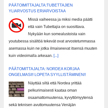
PÄÄTOIMITTAJALTA:TUBETTAJIEN
YLIARVOSTUS ERIARVOISTAA
Missä vaiheessa ja miksi media päätti
että vain Tubettajia on suosittava.
Nykyään kun somealustoista vain
youtubessa sisältöä tekevät ovat arvostetummassa
asemassa kuin ne jotka ilmaisewvat itsensä muuten
kuin videoimalla arkeaan.
[...]
PÄÄTOMITTAJALTA: NORDEA KORJAA
ONGELMASI!! LOPETA SYYLLISTÄMINEN!!
Näyttää siltä että Nordea yrittää
pelkurimaisesti kaataa oman
osaamattomuutensa, kyvyttömyytensä
sekä teknisen avuttomuutensa Venäjän