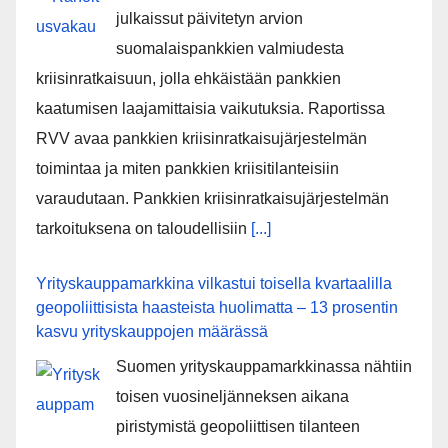
julkaissut päivitetyn arvion
suomalaispankkien valmiudesta
kriisinratkaisuun, jolla ehkäistään pankkien
kaatumisen laajamittaisia vaikutuksia. Raportissa
RVV avaa pankkien kriisinratkaisujärjestelmän
toimintaa ja miten pankkien kriisitilanteisiin
varaudutaan. Pankkien kriisinratkaisujärjestelmän
tarkoituksena on taloudellisiin
[...]
Yrityskauppamarkkina vilkastui toisella kvartaalilla
geopoliittisista haasteista huolimatta – 13 prosentin
kasvu yrityskauppojen määrässä
Suomen yrityskauppamarkkinassa nähtiin
toisen vuosineljänneksen aikana
piristymistä geopoliittisen tilanteen