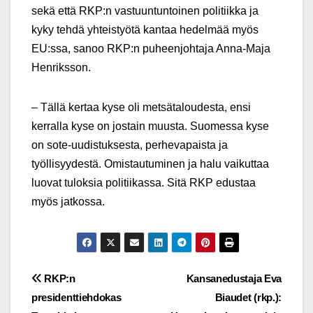
sekä että RKP:n vastuuntuntoinen politiikka ja
kyky tehdä yhteistyötä kantaa hedelmää myös
EU:ssa, sanoo RKP:n puheenjohtaja Anna-Maja
Henriksson.
– Tällä kertaa kyse oli metsätaloudesta, ensi
kerralla kyse on jostain muusta. Suomessa kyse
on sote-uudistuksesta, perhevapaista ja
työllisyydestä. Omistautuminen ja halu vaikuttaa
luovat tuloksia politiikassa. Sitä RKP edustaa
myös jatkossa.
Post
RKP:n
Kansanedustaja Eva
presidenttiehdokas
Biaudet (rkp.):
navigation