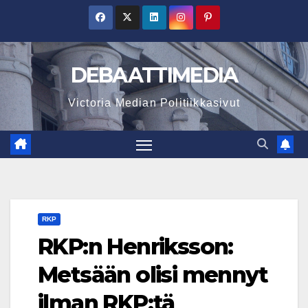
Skip
to
content
DEBAATTIMEDIA
Victoria Median Politiikkasivut
RKP
RKP:n Henriksson:
Metsään olisi mennyt
ilman RKP:tä