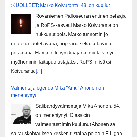
:KUOLLEET: Marko Koivuranta, 48, on kuollut
Rovaniemen Palloseuran entinen pelaaja
ja RoPS-kasvatti Marko Koivuranta on
nukkunut pois. Marko tunnettiin jo
nuorena luotettavana, nopeana sekä taitavana
pelaajana. Hän aloitti hyökkääjänä, mutta siirtyi
myöhemmin laitapuolustajaksi. RoPS:n lisäksi
Koivuranta
[...]
Valmentajalegenda Mika ”Amu” Ahonen on
menehtynyt
Salibandyvalmentaja Mika Ahonen, 54,
on menehtynyt. Classicin
valmennustiimin kuulunut Ahonen sai
sairauskohtauksen kesken tiistaina pelatun F-liigan