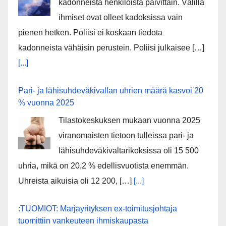
kadonneista henkilöistä päivittäin. Välillä
ihmiset ovat olleet kadoksissa vain
pienen hetken. Poliisi ei koskaan tiedota
kadonneista vähäisin perustein. Poliisi julkaisee […]
[...]
Pari- ja lähisuhdeväkivallan uhrien määrä kasvoi 20
% vuonna 2025
Tilastokeskuksen mukaan vuonna 2025
viranomaisten tietoon tulleissa pari- ja
lähisuhdeväkivaltarikoksissa oli 15 500
uhria, mikä on 20,2 % edellisvuotista enemmän.
Uhreista aikuisia oli 12 200, […]
[...]
:TUOMIOT: Marjayrityksen ex-toimitusjohtaja
tuomittiin vankeuteen ihmiskaupasta