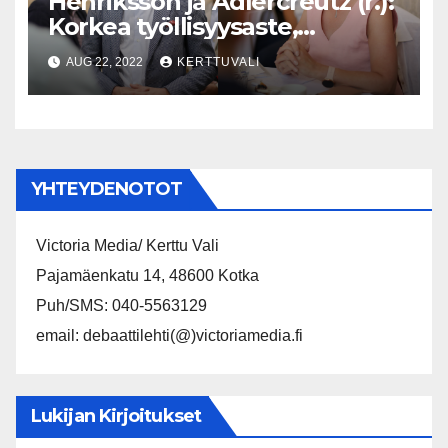
Henriksson ja Adlercreutz (r.):
Korkea työllisyysaste,
enemmän investointeja ja
AUG 22, 2022
KERTTUVALI
kannustava veropolitiikka on
menestyvän ja hyvinvoivan
Suomen perusta
YHTEYDENOTOT
Victoria Media/ Kerttu Vali
Pajamäenkatu 14, 48600 Kotka
Puh/SMS: 040-5563129
email: debaattilehti(@)victoriamedia.fi
Lukijan Kirjoitukset