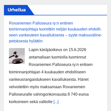
Urheilua
Rovaniemen Palloseura ry:n entinen
toiminnanjohtaja tuo­mit­tiin neljän kuu­kau­den eh­dol­li­
seen van­keu­teen ka­val­luk­ses­ta – syyte mak­su­vä­li­ne­
pe­tok­ses­ta hy­lät­tiin
Lapin käräjäoikeus on 15.6.2026
antamallaan tuomiolla tuominnut
Rovaniemen Palloseura ry:n entisen
toiminnanjohtajan 4 kuukauden ehdolliseen
vankeusrangaistukseen kavalluksesta. Hänet
velvoitettiin myös maksamaan Rovaniemen
Palloseuralle vahingonkorvausta 8 740 euroa
korkoineen sekä valtiolle
[...]