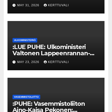
MAY 31, 2026
KERTTUVALI
ULKOMINISTERIÖ
:LUE PUHE: Ulkoministeri
Valtonen Lappeenrannan-
Lahden teknillisen yliopiston
MAY 23, 2026
KERTTUVALI
kunniatohtoriksi
VASEMMISTOLIITTO
:PUHE: Vasemmistoliiton
Aino-Kaisa Pekonen: