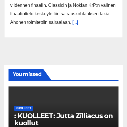
viidennen finaalin. Classicin ja Nokian KrP:n välinen
finaaliottelu keskeytettiin sairauskohtauksen takia.
Ahonen toimitettiin sairaalaan,
[...]
You missed
KUOLLEET
: KUOLLEET: Jutta Zilliacus on
kuollut