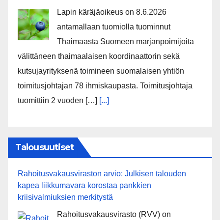
Lapin käräjäoikeus on 8.6.2026
antamallaan tuomiolla tuominnut
Thaimaasta Suomeen marjanpoimijoita
välittäneen thaimaalaisen koordinaattorin sekä
kutsujayrityksenä toimineen suomalaisen yhtiön
toimitusjohtajan 78 ihmiskaupasta. Toimitusjohtaja
tuomittiin 2 vuoden […]
[...]
Talousuutiset
Rahoitusvakausviraston arvio: Julkisen talouden
kapea liikkumavara korostaa pankkien
kriisivalmiuksien merkitystä
Rahoitusvakausvirasto (RVV) on