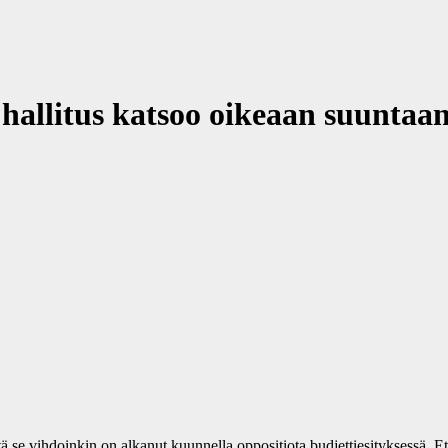
allitus katsoo oikeaan suuntaa
tä se vihdoinkin on alkanut kuunnella oppositiota budjettiesityksessä. E