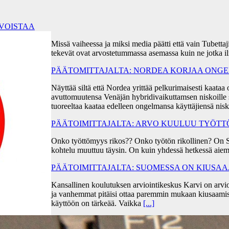
RVOISTAA
Missä vaiheessa ja miksi media päätti että vain Tubetta
tekevät ovat arvostetummassa asemassa kuin ne jotka i
PÄÄTOMITTAJALTA: NORDEA KORJAA ONGEL
Näyttää siltä että Nordea yrittää pelkurimaisesti kaa
avuttomuutensa Venäjän hybridivaikuttamsen niskoille s
tuoreeltaa kaataa edelleen ongelmansa käyttäjiensä ni
PÄÄTOIMITTAJALTA: ARVO KUULUU TYÖT
Onko työttömyys rikos?? Onko työtön rikollinen? On 
kohtelu muuttuu täysin. On kuin yhdessä hetkessä aiem
PÄÄTOIMITTAJALTA: SUOMESSA ON KIUSA
Kansallinen koulutuksen arviointikeskus Karvi on arvio
ja vanhemmat pitäisi ottaa paremmin mukaan kiusaami
käyttöön on tärkeää. Vaikka
[...]