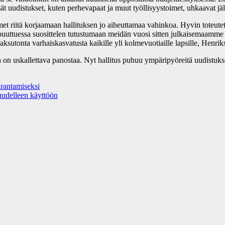
mät uudistukset, kuten perhevapaat ja muut työllisyystoimet, uhkaavat jäl
imet riitä korjaamaan hallituksen jo aiheuttamaa vahinkoa. Hyvin toteute
puuttuessa suosittelen tutustumaan meidän vuosi sitten julkaisemaamme
sutonta varhaiskasvatusta kaikille yli kolmevuotiaille lapsille, Henri
n uskallettava panostaa. Nyt hallitus puhuu ympäripyöreitä uudistukse
rantamiseksi
uudelleen käyttöön