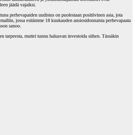
leen jäädä vajaiksi.
ttuna perhevapaiden uudistus on puolestaan positiivinen asia, jota
 malliin, jossa esitämme 18 kuukauden ansiosidonnaista perhevapaata
ksson sanoo.
n tarpeesta, muttei tunnu haluavan investoida siihen. Tässäkin