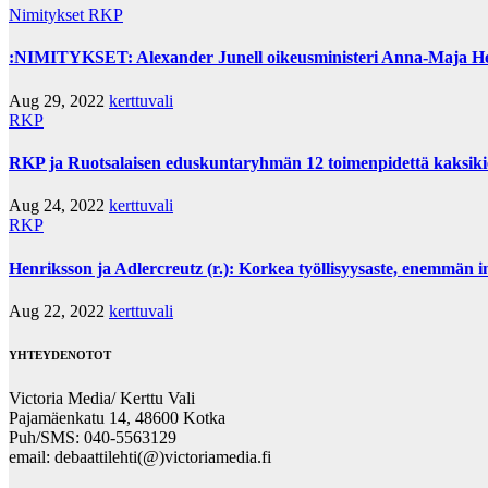
Nimitykset
RKP
:NIMITYKSET: Alexander Junell oikeusministeri Anna-Maja Hen
Aug 29, 2022
kerttuvali
RKP
RKP ja Ruotsalaisen eduskuntaryhmän 12 toimenpidettä kaksikiel
Aug 24, 2022
kerttuvali
RKP
Henriksson ja Adlercreutz (r.): Korkea työllisyysaste, enemmän 
Aug 22, 2022
kerttuvali
YHTEYDENOTOT
Victoria Media/ Kerttu Vali
Pajamäenkatu 14, 48600 Kotka
Puh/SMS: 040-5563129
email: debaattilehti(@)victoriamedia.fi