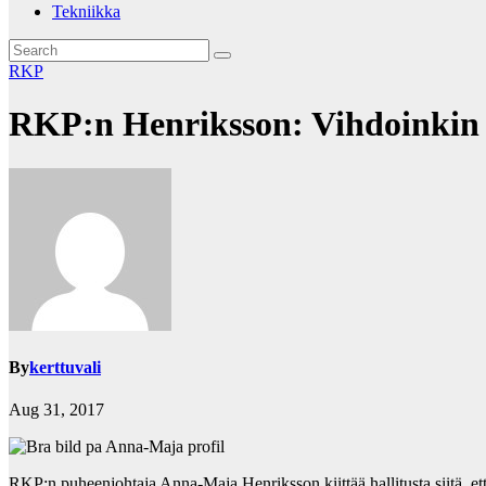
Tekniikka
RKP
RKP:n Henriksson: Vihdoinkin h
By
kerttuvali
Aug 31, 2017
RKP:n puheenjohtaja Anna-Maja Henriksson kiittää hallitusta siitä, et