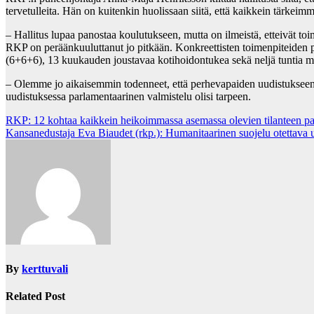
tervetulleita. Hän on kuitenkin huolissaan siitä, että kaikkein tärkeim
– Hallitus lupaa panostaa koulutukseen, mutta on ilmeistä, etteivät to
RKP on peräänkuuluttanut jo pitkään. Konkreettisten toimenpiteiden 
(6+6+6), 13 kuukauden joustavaa kotihoidontukea sekä neljä tuntia mak
– Olemme jo aikaisemmin todenneet, että perhevapaiden uudistukseen o
uudistuksessa parlamentaarinen valmistelu olisi tarpeen.
Post
RKP: 12 kohtaa kaikkein heikoimmassa asemassa olevien tilanteen pa
Kansanedustaja Eva Biaudet (rkp.): Humanitaarinen suojelu otettava 
navigation
By
kerttuvali
Related Post