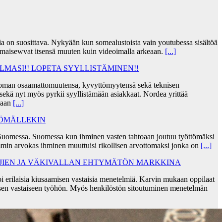
jia on suosittava. Nykyään kun somealustoista vain youtubessa sisältöä
lmaisewvat itsensä muuten kuin videoimalla arkeaan.
[...]
MASI!! LOPETA SYYLLISTÄMINEN!!
taa oman osaamattomuutensa, kyvyttömyytensä sekä teknisen
ekä nyt myös pyrkii syyllistämään asiakkaat. Nordea yrittää
skaan
[...]
TÖMÄLLEKIN
Suomessa. Suomessa kun ihminen vasten tahtoaan joutuu työttömäksi
min arvokas ihminen muuttuisi rikollisen arvottomaksi jonka on
[...]
AJIEN JA VÄKIVALLAN EHTYMÄTÖN MARKKINA
i erilaisia kiusaamisen vastaisia menetelmiä. Karvin mukaan oppilaat
sen vastaiseen työhön. Myös henkilöstön sitoutuminen menetelmän