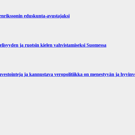
rikssonin eduskunta-avustajaksi
isyyden ja ruotsin kielen vahvistamiseksi Suomessa
investointeja ja kannustava veropolitiikka on menestyvän ja hyvi