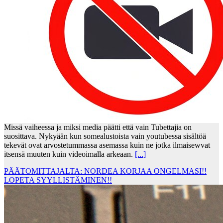
Missä vaiheessa ja miksi media päätti että vain Tubettajia on
suosittava. Nykyään kun somealustoista vain youtubessa sisältöä
tekevät ovat arvostetummassa asemassa kuin ne jotka ilmaisewvat
itsensä muuten kuin videoimalla arkeaan.
[...]
PÄÄTOMITTAJALTA: NORDEA KORJAA ONGELMASI!!
LOPETA SYYLLISTÄMINEN!!