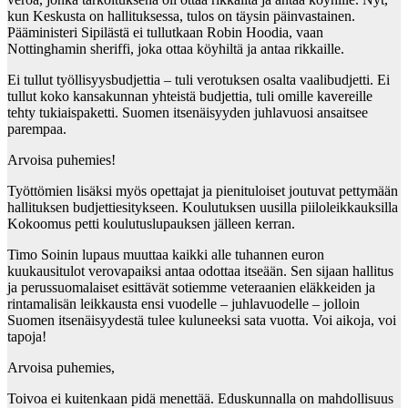
kun Keskusta on hallituksessa, tulos on täysin päinvastainen.
Pääministeri Sipilästä ei tullutkaan Robin Hoodia, vaan
Nottinghamin sheriffi, joka ottaa köyhiltä ja antaa rikkaille.
Ei tullut työllisyysbudjettia – tuli verotuksen osalta vaalibudjetti. Ei
tullut koko kansakunnan yhteistä budjettia, tuli omille kavereille
tehty tukiaispaketti. Suomen itsenäisyyden juhlavuosi ansaitsee
parempaa.
Arvoisa puhemies!
Työttömien lisäksi myös opettajat ja pienituloiset joutuvat pettymään
hallituksen budjettiesitykseen. Koulutuksen uusilla piiloleikkauksilla
Kokoomus petti koulutuslupauksen jälleen kerran.
Timo Soinin lupaus muuttaa kaikki alle tuhannen euron
kuukausitulot verovapaiksi antaa odottaa itseään. Sen sijaan hallitus
ja perussuomalaiset esittävät sotiemme veteraanien eläkkeiden ja
rintamalisän leikkausta ensi vuodelle – juhlavuodelle – jolloin
Suomen itsenäisyydestä tulee kuluneeksi sata vuotta. Voi aikoja, voi
tapoja!
Arvoisa puhemies,
Toivoa ei kuitenkaan pidä menettää. Eduskunnalla on mahdollisuus