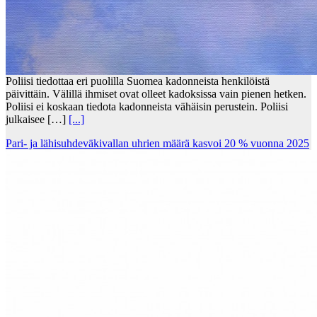
Poliisi tiedottaa eri puolilla Suomea kadonneista henkilöistä
päivittäin. Välillä ihmiset ovat olleet kadoksissa vain pienen hetken.
Poliisi ei koskaan tiedota kadonneista vähäisin perustein. Poliisi
julkaisee […]
[...]
Pari- ja lähisuhdeväkivallan uhrien määrä kasvoi 20 % vuonna 2025