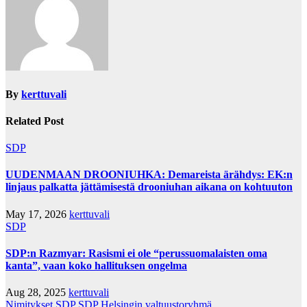
By
kerttuvali
Related Post
SDP
UUDENMAAN DROONIUHKA: Demareista ärähdys: EK:n
linjaus palkatta jättämisestä drooniuhan aikana on kohtuuton
May 17, 2026
kerttuvali
SDP
SDP:n Razmyar: Rasismi ei ole “perussuomalaisten oma
kanta”, vaan koko hallituksen ongelma
Aug 28, 2025
kerttuvali
Nimitykset
SDP
SDP Helsingin valtuustoryhmä