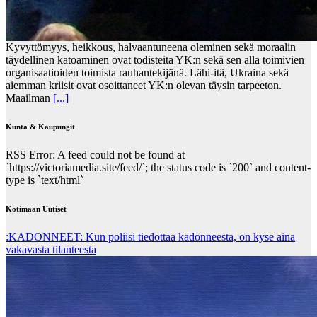
Kyvyttömyys, heikkous, halvaantuneena oleminen sekä moraalin
täydellinen katoaminen ovat todisteita YK:n sekä sen alla toimivien
organisaatioiden toimista rauhantekijänä. Lähi-itä, Ukraina sekä
aiemman kriisit ovat osoittaneet YK:n olevan täysin tarpeeton.
Maailman
[...]
Kunta & Kaupungit
RSS Error: A feed could not be found at
`https://victoriamedia.site/feed/`; the status code is `200` and content-
type is `text/html`
Kotimaan Uutiset
:KADONNEET: Kun poliisi tiedottaa kadonneesta, on kyse aina
vakavasta tilanteesta