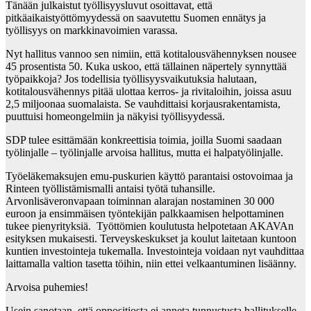
Tänään julkaistut työllisyysluvut osoittavat, että
pitkäaikaistyöttömyydessä on saavutettu Suomen ennätys ja
työllisyys on markkinavoimien varassa.
Nyt hallitus vannoo sen nimiin, että kotitalousvähennyksen nousee
45 prosentista 50. Kuka uskoo, että tällainen näpertely synnyttää
työpaikkoja? Jos todellisia työllisyysvaikutuksia halutaan,
kotitalousvähennys pitää ulottaa kerros- ja rivitaloihin, joissa asuu
2,5 miljoonaa suomalaista. Se vauhdittaisi korjausrakentamista,
puuttuisi homeongelmiin ja näkyisi työllisyydessä.
SDP tulee esittämään konkreettisia toimia, joilla Suomi saadaan
työlinjalle – työlinjalle arvoisa hallitus, mutta ei halpatyölinjalle.
Työeläkemaksujen emu-puskurien käyttö parantaisi ostovoimaa ja
Rinteen työllistämismalli antaisi työtä tuhansille.
Arvonlisäveronvapaan toiminnan alarajan nostaminen 30 000
euroon ja ensimmäisen työntekijän palkkaamisen helpottaminen
tukee pienyrityksiä. Työttömien koulutusta helpotetaan AKAVAn
esityksen mukaisesti. Terveyskeskukset ja koulut laitetaan kuntoon
kuntien investointeja tukemalla. Investointeja voidaan nyt vauhdittaa
laittamalla valtion tasetta töihin, niin ettei velkaantuminen lisäänny.
Arvoisa puhemies!
Usein sanotaan, että oppositiosta ei anneta tunnustusta hallitukselle.