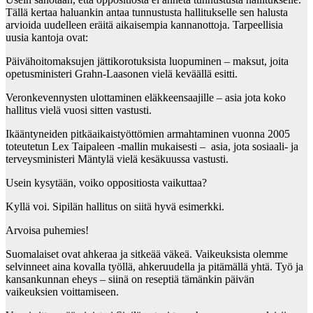
Tällä kertaa haluankin antaa tunnustusta hallitukselle sen halusta
arvioida uudelleen eräitä aikaisempia kannanottoja. Tarpeellisia
uusia kantoja ovat:
Päivähoitomaksujen jättikorotuksista luopuminen – maksut, joita
opetusministeri Grahn-Laasonen vielä keväällä esitti.
Veronkevennysten ulottaminen eläkkeensaajille – asia jota koko
hallitus vielä vuosi sitten vastusti.
Ikääntyneiden pitkäaikaistyöttömien armahtaminen vuonna 2005
toteutetun Lex Taipaleen -mallin mukaisesti – asia, jota sosiaali- ja
terveysministeri Mäntylä vielä kesäkuussa vastusti.
Usein kysytään, voiko oppositiosta vaikuttaa?
Kyllä voi. Sipilän hallitus on siitä hyvä esimerkki.
Arvoisa puhemies!
Suomalaiset ovat ahkeraa ja sitkeää väkeä. Vaikeuksista olemme
selvinneet aina kovalla työllä, ahkeruudella ja pitämällä yhtä. Työ ja
kansankunnan eheys – siinä on reseptiä tämänkin päivän
vaikeuksien voittamiseen.