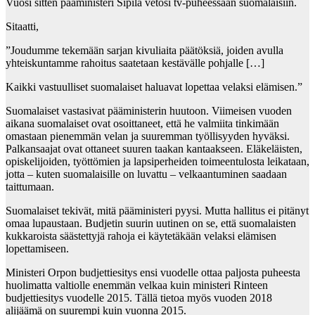
Vuosi sitten pääministeri Sipilä vetosi tv-puheessaan suomalaisiin.
Sitaatti,
”Joudumme tekemään sarjan kivuliaita päätöksiä, joiden avulla
yhteiskuntamme rahoitus saatetaan kestävälle pohjalle […]
Kaikki vastuulliset suomalaiset haluavat lopettaa velaksi elämisen.”
Suomalaiset vastasivat pääministerin huutoon. Viimeisen vuoden
aikana suomalaiset ovat osoittaneet, että he valmiita tinkimään
omastaan pienemmän velan ja suuremman työllisyyden hyväksi.
Palkansaajat ovat ottaneet suuren taakan kantaakseen. Eläkeläisten,
opiskelijoiden, työttömien ja lapsiperheiden toimeentulosta leikataan,
jotta – kuten suomalaisille on luvattu – velkaantuminen saadaan
taittumaan.
Suomalaiset tekivät, mitä pääministeri pyysi. Mutta hallitus ei pitänyt
omaa lupaustaan. Budjetin suurin uutinen on se, että suomalaisten
kukkaroista säästettyjä rahoja ei käytetäkään velaksi elämisen
lopettamiseen.
Ministeri Orpon budjettiesitys ensi vuodelle ottaa paljosta puheesta
huolimatta valtiolle enemmän velkaa kuin ministeri Rinteen
budjettiesitys vuodelle 2015. Tällä tietoa myös vuoden 2018
alijäämä on suurempi kuin vuonna 2015.