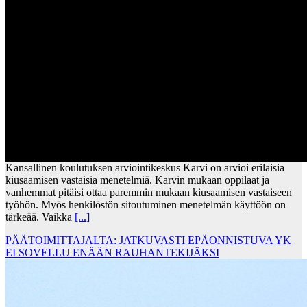
Kansallinen koulutuksen arviointikeskus Karvi on arvioi erilaisia
kiusaamisen vastaisia menetelmiä. Karvin mukaan oppilaat ja
vanhemmat pitäisi ottaa paremmin mukaan kiusaamisen vastaiseen
työhön. Myös henkilöstön sitoutuminen menetelmän käyttöön on
tärkeää. Vaikka
[...]
PÄÄTOIMITTAJALTA: JATKUVASTI EPÄONNISTUVA YK
EI SOVELLU ENÄÄN RAUHANTEKIJÄKSI