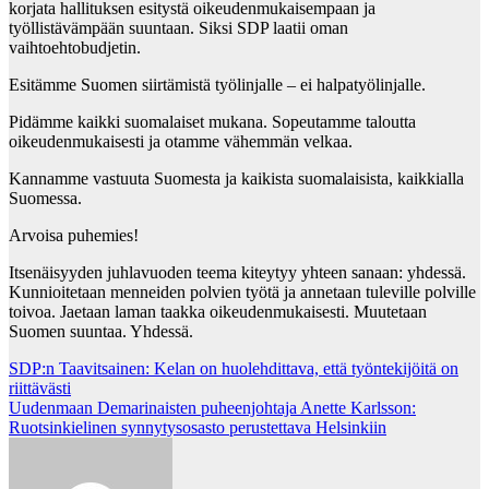
korjata hallituksen esitystä oikeudenmukaisempaan ja
työllistävämpään suuntaan. Siksi SDP laatii oman
vaihtoehtobudjetin.
Esitämme Suomen siirtämistä työlinjalle – ei halpatyölinjalle.
Pidämme kaikki suomalaiset mukana. Sopeutamme taloutta
oikeudenmukaisesti ja otamme vähemmän velkaa.
Kannamme vastuuta Suomesta ja kaikista suomalaisista, kaikkialla
Suomessa.
Arvoisa puhemies!
Itsenäisyyden juhlavuoden teema kiteytyy yhteen sanaan: yhdessä.
Kunnioitetaan menneiden polvien työtä ja annetaan tuleville polville
toivoa. Jaetaan laman taakka oikeudenmukaisesti. Muutetaan
Suomen suuntaa. Yhdessä.
Post
SDP:n Taavitsainen: Kelan on huolehdittava, että työntekijöitä on
riittävästi
navigation
Uudenmaan Demarinaisten puheenjohtaja Anette Karlsson:
Ruotsinkielinen synnytysosasto perustettava Helsinkiin