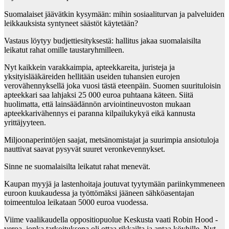
Suomalaiset jäävätkin kysymään: mihin sosiaaliturvan ja palveluiden
leikkauksista syntyneet säästöt käytetään?
Vastaus löytyy budjettiesityksestä: hallitus jakaa suomalaisilta
leikatut rahat omille taustaryhmilleen.
Nyt kaikkein varakkaimpia, apteekkareita, juristeja ja
yksityislääkäreiden hellitään useiden tuhansien eurojen
verovähennyksellä joka vuosi tästä eteenpäin. Suomen suurituloisin
apteekkari saa lahjaksi 25 000 euroa puhtaana käteen. Siitä
huolimatta, että lainsäädännön arviointineuvoston mukaan
apteekkarivähennys ei paranna kilpailukykyä eikä kannusta
yrittäjyyteen.
Miljoonaperintöjen saajat, metsänomistajat ja suurimpia ansiotuloja
nauttivat saavat pysyvät suuret veronkevennykset.
Sinne ne suomalaisilta leikatut rahat menevät.
Kaupan myyjä ja lastenhoitaja joutuvat tyytymään pariinkymmeneen
euroon kuukaudessa ja työttömäksi jääneen sähköasentajan
toimeentuloa leikataan 5000 euroa vuodessa.
Viime vaalikaudella oppositiopuolue Keskusta vaati Robin Hood -
veroa, jonka tarkoituksena oli ottaa rikkailta ja antaa köyhille. Nyt,