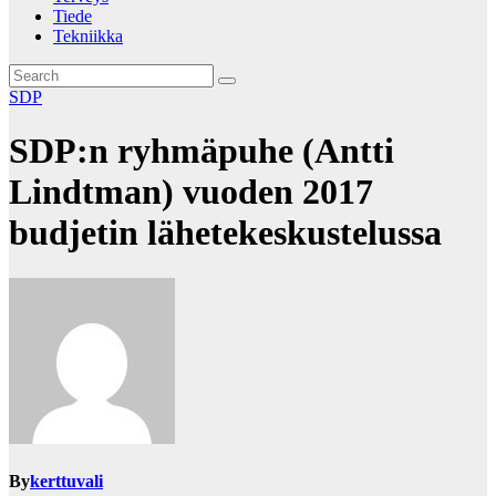
Tiede
Tekniikka
SDP
SDP:n ryhmäpuhe (Antti
Lindtman) vuoden 2017
budjetin lähetekeskustelussa
By
kerttuvali