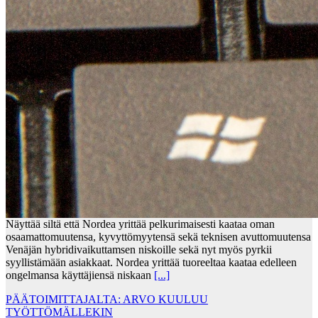
Näyttää siltä että Nordea yrittää pelkurimaisesti kaataa oman
osaamattomuutensa, kyvyttömyytensä sekä teknisen avuttomuutensa
Venäjän hybridivaikuttamsen niskoille sekä nyt myös pyrkii
syyllistämään asiakkaat. Nordea yrittää tuoreeltaa kaataa edelleen
ongelmansa käyttäjiensä niskaan
[...]
PÄÄTOIMITTAJALTA: ARVO KUULUU
TYÖTTÖMÄLLEKIN