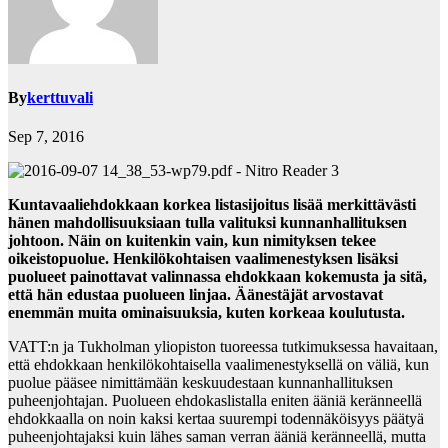
By
kerttuvali
Sep 7, 2016
Kuntavaaliehdokkaan korkea listasijoitus lisää merkittävästi
hänen mahdollisuuksiaan tulla valituksi kunnanhallituksen
johtoon. Näin on kuitenkin vain, kun nimityksen tekee
oikeistopuolue. Henkilökohtaisen vaalimenestyksen lisäksi
puolueet painottavat valinnassa ehdokkaan kokemusta ja sitä,
että hän edustaa puolueen linjaa. Äänestäjät arvostavat
enemmän muita ominaisuuksia, kuten korkeaa koulutusta.
VATT:n ja Tukholman yliopiston tuoreessa tutkimuksessa havaitaan,
että ehdokkaan henkilökohtaisella vaalimenestyksellä on väliä, kun
puolue pääsee nimittämään keskuudestaan kunnanhallituksen
puheenjohtajan. Puolueen ehdokaslistalla eniten ääniä keränneellä
ehdokkaalla on noin kaksi kertaa suurempi todennäköisyys päätyä
puheenjohtajaksi kuin lähes saman verran ääniä keränneellä, mutta