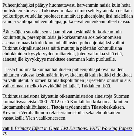
Puheenjohtajiksi päätyy huomattavasti harvemmin naisia kuin heitä
on listojen kärjessä. Tukiaisen mukaan ilmiö selittyy ainakin osittain
polkuriippuvuudella: puolueet nimittävät puheenjohtajiksi mielellään
samoja vanhoja puheenjohtajia, jotka eivät ennenkään olleet naisia.
Äänestäjien suosikit sen sijaan olivat keskimäärin korkeammin
koulutettuja, parempituloisia ja korkeamman sosioekonomisen
aseman omaavia kuin kunnanhallitusten puheenjohtajiksi valitut.
Tutkimuskirjallisuudessa näitä muuttujia pidetään kohtuullisina
ehdokkaiden kyvykkyyden mittareina, joten vaikuttaa siltä että,
äänestäjille kyvykkyys merkitsee enemmän kuin puolueille.
”Tästä huolimatta kunnanhallitusten puheenjohtajat ovat näiden
mittarien valossa keskimäärin kyvykkäämpiä kuin kaikki ehdokkaat
tai valtuutetut. Suomen kunnallispoliittinen järjestelmä onnistuu siis
valikoimaan melko kyvykkäitä johtajia”, Tukiainen lisää.
Tutkimusaineistona käytettiin oikeusministeriön aineistoja Suomen
kunnallisvaaleista 2000–2012 sekä Kuntaliiton kokoamaa kuntien
luottamushenkilötilastoa. Tietoja täydennettiin Tilastokeskuksen,
Kevan ja Verohallinnon rekisteriaineistoilla sekä ehdokkaiden
vastauksilla Ylen vaalikoneeseen.
vatt.fi:
Primary Effect in Open-List Elections. VATT Working Papers
79.