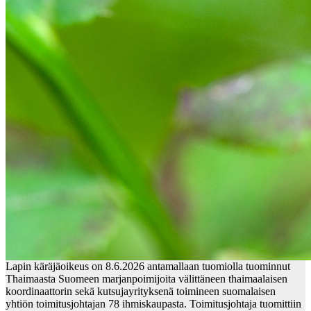
Lapin käräjäoikeus on 8.6.2026 antamallaan tuomiolla tuominnut
Thaimaasta Suomeen marjanpoimijoita välittäneen thaimaalaisen
koordinaattorin sekä kutsujayrityksenä toimineen suomalaisen
yhtiön toimitusjohtajan 78 ihmiskaupasta. Toimitusjohtaja tuomittiin