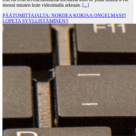
itsensä muuten kuin videoimalla arkeaan.
[...]
PÄÄTOMITTAJALTA: NORDEA KORJAA ONGELMASI!!
LOPETA SYYLLISTÄMINEN!!