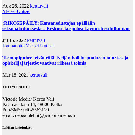
Aug 26, 2022
kerttuvali
Yleiset Uutiset
:RIKOSEPÄILY: Kansanedustajaa epäillään
seksuaalirikoksesta – Keskusrikospoliisi käynnisti esitutkinnan
Jul 15, 2022
kerttuvali
Kannanotto
Yleiset Uutiset
Tsemppipuheet eivät riitä! Neljän hallituspuolueen nuoriso- ja
opiskelijajärjestöt vaativat riihessä toimia
Mar 18, 2021
kerttuvali
YHTEYDENOTOT
Victoria Media/ Kerttu Vali
Pajamäenkatu 14, 48600 Kotka
Puh/SMS: 040-5563129
email: debaattilehti(@)victoriamedia.fi
Lukijan kirjoitukset