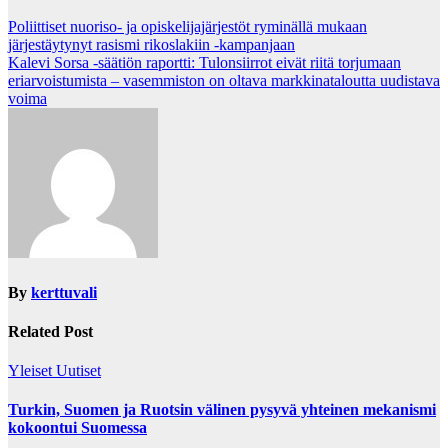
Post
Poliittiset nuoriso- ja opiskelijajärjestöt ryminällä mukaan
järjestäytynyt rasismi rikoslakiin -kampanjaan
navigation
Kalevi Sorsa -säätiön raportti: Tulonsiirrot eivät riitä torjumaan
eriarvoistumista – vasemmiston on oltava markkinataloutta uudistava
voima
By
kerttuvali
Related Post
Yleiset Uutiset
Turkin, Suomen ja Ruotsin välinen pysyvä yhteinen mekanismi
kokoontui Suomessa