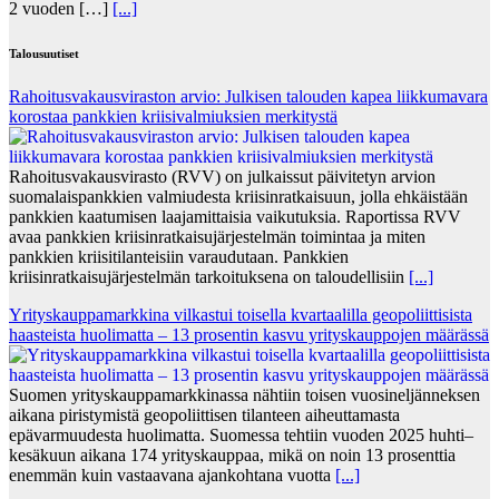
2 vuoden […]
[...]
Talousuutiset
Rahoitusvakausviraston arvio: Julkisen talouden kapea liikkumavara
korostaa pankkien kriisivalmiuksien merkitystä
Rahoitusvakausvirasto (RVV) on julkaissut päivitetyn arvion
suomalaispankkien valmiudesta kriisinratkaisuun, jolla ehkäistään
pankkien kaatumisen laajamittaisia vaikutuksia. Raportissa RVV
avaa pankkien kriisinratkaisujärjestelmän toimintaa ja miten
pankkien kriisitilanteisiin varaudutaan. Pankkien
kriisinratkaisujärjestelmän tarkoituksena on taloudellisiin
[...]
Yrityskauppamarkkina vilkastui toisella kvartaalilla geopoliittisista
haasteista huolimatta – 13 prosentin kasvu yrityskauppojen määrässä
Suomen yrityskauppamarkkinassa nähtiin toisen vuosineljänneksen
aikana piristymistä geopoliittisen tilanteen aiheuttamasta
epävarmuudesta huolimatta. Suomessa tehtiin vuoden 2025 huhti–
kesäkuun aikana 174 yrityskauppaa, mikä on noin 13 prosenttia
enemmän kuin vastaavana ajankohtana vuotta
[...]