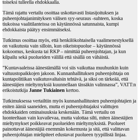
toiseksi tulleella ehdokkaalla.
Tämä rajattu vertailu osoittaa uskottavasti listasijoituksen ja
puheenjohtajanimityksen välisen syy-seuraus -suhteen, koska
tiukoissa vaalitilanteissa on käytännössä satunnaista, kumpi
ehdokkaista päätyy ensimmäiseksi.
Tutkimus osoittaa myös, että henkilökohtaisella vaalimenestyksellä
on vaikutusta vain silloin, kun oikeistopuolue – käytännössä
kokoomus, keskusta tai RKP – nimittää puheenjohtajan, ja kun
kilpailu sekä puolueiden välillä että sisällä on vähäistä.
”Kuntavaaleissa äänestämällä voi siis vaikuttaa muuhunkin kuin
valtuustopaikkojen jakoon. Kunnanhallituksen puheenjohtaja on
kuntapolitiikan vaikutusvaltaisin tehtävä, ja siksi on tärkeää, että
äänestäjien mieltymyksiä kuunnellaan tässäkin valinnassa”, VATT:n
erikoistutkija
Janne Tukiainen
kertoo.
Tutkimuksessa vertailtiin myös kunnanhallitusten puheenjohtajien ja
eniten ääniä saaneiden, mutta ei puheenjohtajaksi valittujen
ehdokkaiden ominaisuuksia keskenään. Tämä vertailu on
luonteeltaan vain kuvailevaa, mutta valottaa silti, miten äänestäjien
mieltymykset poikkeavat puolueiden mieltymyksistä. Puolueet
painottavat äänestäjiä enemmän kokemusta ja sitä, että valittavan
puheenjohtajan mielipiteet edustavat puolueen tyypillistä linjaa.