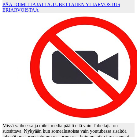
PÄÄTOIMITTAJALTA:TUBETTAJIEN YLIARVOSTUS
ERIARVOISTAA
Missä vaiheessa ja miksi media päätti että vain Tubettajia on
suosittava. Nykyään kun somealustoista vain youtubessa sisältöä
tekevät ovat arvostetummassa asemassa kuin ne jotka ilmaisewvat