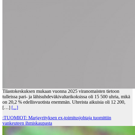
Tilastokeskuksen mukaan vuonna 2025 viranomaisten tietoon
tulleissa pari- ja lähisuhdeväkivaltarikoksissa oli 15 500 uhria, mikä
on 20,2 % edellisvuotista enemmän. Uhreista aikuisia oli 12 200,
[…]
[...]
:TUOMIOT: Marjayrityksen ex-toimitusjohtaja tuomittiin
vankeuteen ihmiskaupasta