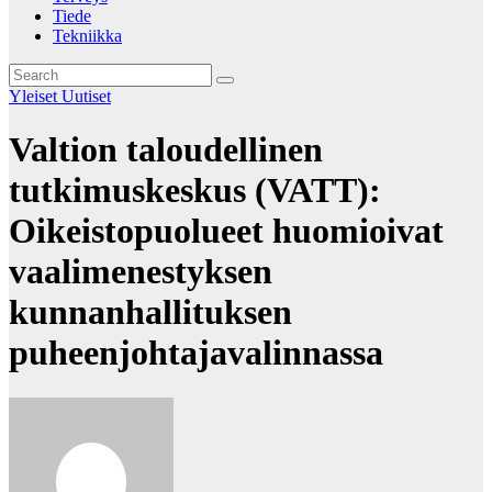
Tiede
Tekniikka
Yleiset Uutiset
Valtion taloudellinen
tutkimuskeskus (VATT):
Oikeistopuolueet huomioivat
vaalimenestyksen
kunnanhallituksen
puheenjohtajavalinnassa