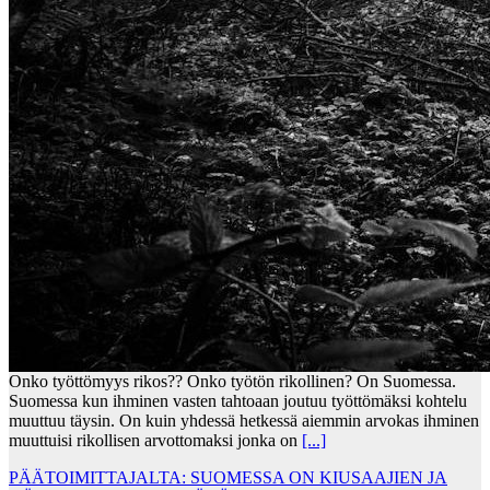
Onko työttömyys rikos?? Onko työtön rikollinen? On Suomessa.
Suomessa kun ihminen vasten tahtoaan joutuu työttömäksi kohtelu
muuttuu täysin. On kuin yhdessä hetkessä aiemmin arvokas ihminen
muuttuisi rikollisen arvottomaksi jonka on
[...]
PÄÄTOIMITTAJALTA: SUOMESSA ON KIUSAAJIEN JA