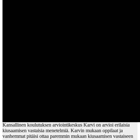
Kansallinen koulutuksen arviointikeskus Karvi on arvioi erilaisia
kiusaamisen vastaisia menetelmiä. Karvin mukaan oppilaat ja
vanhemmat pitäisi ottaa paremmin mukaan kiusaamisen vastaiseen