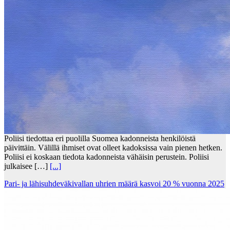
Poliisi tiedottaa eri puolilla Suomea kadonneista henkilöistä
päivittäin. Välillä ihmiset ovat olleet kadoksissa vain pienen hetken.
Poliisi ei koskaan tiedota kadonneista vähäisin perustein. Poliisi
julkaisee […]
[...]
Pari- ja lähisuhdeväkivallan uhrien määrä kasvoi 20 % vuonna 2025