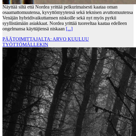
Näyttää siltä että Nordea yrittää pelkurimaisesti kaataa oman
osaamattomuutensa, kyvyttömyytensä sekä teknisen avuttomuutensa
Venäjän hybridivaikuttamsen niskoille sekä nyt myös pyrkii
syyllistämään asiakkaat. Nordea yrittää tuoreeltaa kaataa edelleen
ongelmansa käyttäjiensä niskaan
[...]
PÄÄTOIMITTAJALTA: ARVO KUULUU
TYÖTTÖMÄLLEKIN