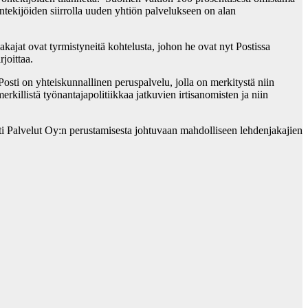
ntekijöiden siirrolla uuden yhtiön palvelukseen on alan
kajat ovat tyrmistyneitä kohtelusta, johon he ovat nyt Postissa
joittaa.
osti on yhteiskunnallinen peruspalvelu, jolla on merkitystä niin
erkillistä työnantajapolitiikkaa jatkuvien irtisanomisten ja niin
sti Palvelut Oy:n perustamisesta johtuvaan mahdolliseen lehdenjakajien