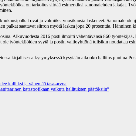
yöntekijöiksi on tarkoitus siirtää esimerkiksi sanomalehden jakajat. Työ
minen.
 kuukausipalkat ovat jo valmiiksi vuosikausia laskeneet. Sanomalehdenja
 palkat saattavat siirron myötä laskea jopa 20 prosenttia, Hänninen kir
osina. Alkuvuodesta 2016 posti ilmoitti vähentävänsä 860 työntekijää. P
t ole työntekijöiden syytä ja postin valtioyhtiönä tulisikin noudattaa esim
itetussa kirjallisessa kysymyksessä kysytään aikooko hallitus puuttua Po
ee kalliiksi ja vähentää tasa-arvoa
nitaarinen katastrofikaan vaikuta hallituksen päätöksiin”