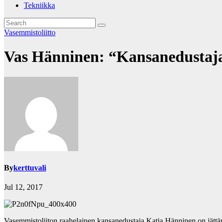
Tekniikka
Vasemmistoliitto
Vas Hänninen: “Kansanedustaja 
By
kerttuvali
Jul 12, 2017
Vasemmistoliiton raahelainen kansanedustaja Katja Hänninen on jättäny