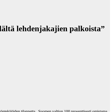
ältä lehdenjakajien palkoista”
yöntekijöiden tilannetta. Suomen valtion 100 prosenttisesti omistama