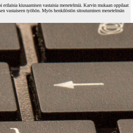
i erilaisia kiusaamisen vastaisia menetelmiä. Karvin mukaan oppilaat
sen vastaiseen työhön. Myös henkilöstön sitoutuminen menetelmän