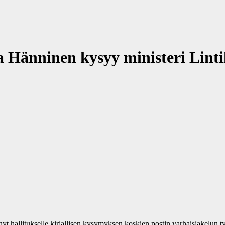
Hänninen kysyy ministeri Lintil
t hallitukselle kirjallisen kysymyksen koskien postin varhaisjakelun t