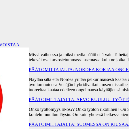
RVOISTAA
Missä vaiheessa ja miksi media päätti että vain Tubetta
tekevät ovat arvostetummassa asemassa kuin ne jotka i
PÄÄTOMITTAJALTA: NORDEA KORJAA ONGEL
Näyttää siltä että Nordea yrittää pelkurimaisesti kaa
avuttomuutensa Venäjän hybridivaikuttamsen niskoille s
tuoreeltaa kaataa edelleen ongelmansa käyttäjiensä ni
PÄÄTOIMITTAJALTA: ARVO KUULUU TYÖT
Onko työttömyys rikos?? Onko työtön rikollinen? On 
kohtelu muuttuu täysin. On kuin yhdessä hetkessä aiem
PÄÄTOIMITTAJALTA: SUOMESSA ON KIUSA