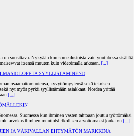
jia on suosittava. Nykyään kun somealustoista vain youtubessa sisältöä
lmaisewvat itsensä muuten kuin videoimalla arkeaan.
[...]
MASI!! LOPETA SYYLLISTÄMINEN!!
taa oman osaamattomuutensa, kyvyttömyytensä sekä teknisen
ekä nyt myös pyrkii syyllistämään asiakkaat. Nordea yrittää
skaan
[...]
TÖMÄLLEKIN
Suomessa. Suomessa kun ihminen vasten tahtoaan joutuu työttömäksi
min arvokas ihminen muuttuisi rikollisen arvottomaksi jonka on
[...]
AJIEN JA VÄKIVALLAN EHTYMÄTÖN MARKKINA