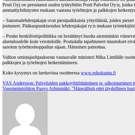
Posti Oyj on perustanut uuden tytäryhtiön Posti Palvelut Oy:n, jonka t
ammattiyhdistysten mukaan vaarana työehtojen ja palkkojen heikenty
– Sanomalehdenjakajat ovat pienipalkkaisia yötyöläisiä, joiden pienet
joutuneet. Pääkaupunkiseudun lehdenjakajat ry:n mukaan työntekijöiden
– Postin henkilöstöpolitiikka on herättänyt huolta aiemminkin viimevu
aluetaloudelle kuin verotuloille. Postialalla tapahtuneet muutokset eivä
sanotun työehtoshoppailun sijaan, Hänninen painottaa.
Valtion omistajaohjauksesta vastaavalle ministeri Mika Lintilälle oso
palkkojen ja työehtojen heikentämiseen.
Koko kysymys on luettavissa osoitteessa
www.eduskunta.fi
Post
VAS Andersson: Palveluiden pakkoyhtiöittäminen ja -ulkoistaminen tul
Vasemmistoliiton Paavo Arhinmäki: ”Häpeällistä ettei täydellinen huma
navigation