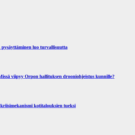
pysäyttäminen luo turvallisuutta
 viipyy Orpon hallituksen drooniohjeistus kunnille?
kriisimekanismi kotitalouksien tueksi