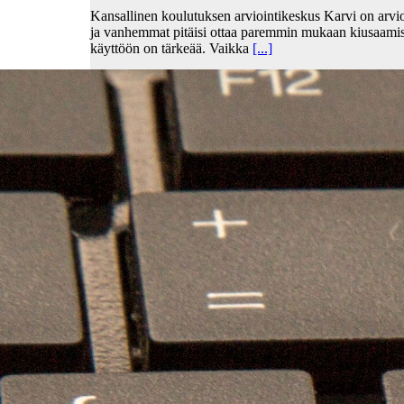
Kansallinen koulutuksen arviointikeskus Karvi on arvio
ja vanhemmat pitäisi ottaa paremmin mukaan kiusaami
käyttöön on tärkeää. Vaikka
[...]