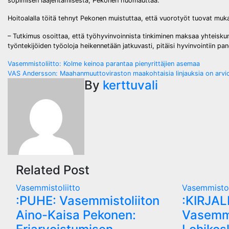
sopimisen laajentamisesta, Pekonen huomauttaa.
Hoitoalalla töitä tehnyt Pekonen muistuttaa, että vuorotyöt tuovat muka
– Tutkimus osoittaa, että työhyvinvoinnista tinkiminen maksaa yhteiskunn
työntekijöiden työoloja heikennetään jatkuvasti, pitäisi hyvinvointiin p
Post
Vasemmistoliitto: Kolme keinoa parantaa pienyrittäjien asemaa
VAS Andersson: Maahanmuuttoviraston maakohtaisia linjauksia on arvio
navigation
By
kerttuvali
Related Post
Vasemmistoliitto
Vasemmistol
:PUHE: Vasemmistoliiton
:KIRJA
Aino-Kaisa Pekonen:
Vasemmi