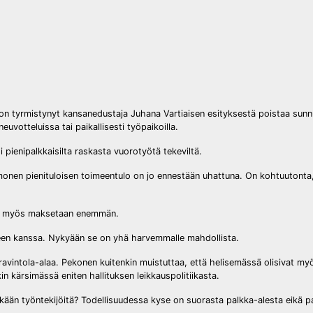
tyrmistynyt kansanedustaja Juhana Vartiaisen esityksestä poistaa sunnunt
votteluissa tai paikallisesti työpaikoilla.
pienipalkkaisilta raskasta vuorotyötä tekeviltä.
monen pienituloisen toimeentulo on jo ennestään uhattuna. On kohtuutonta,
lle myös maksetaan enemmän.
heen kanssa. Nykyään se on yhä harvemmalle mahdollista.
ravintola-alaa. Pekonen kuitenkin muistuttaa, että helisemässä olisivat myö
in kärsimässä eniten hallituksen leikkauspolitiikasta.
nkään työntekijöitä? Todellisuudessa kyse on suorasta palkka-alesta eikä pa