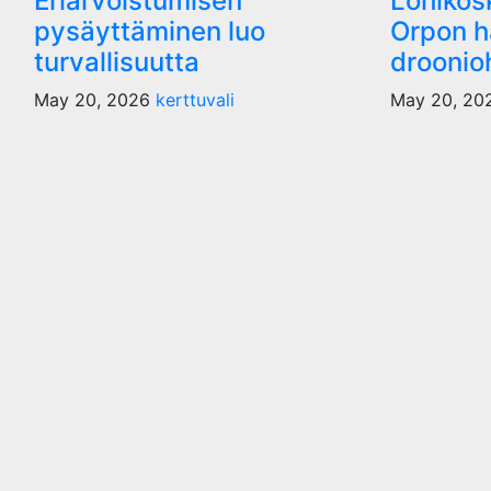
Eriarvoistumisen
Lohikosk
pysäyttäminen luo
Orpon h
turvallisuutta
droonioh
May 20, 2026
kerttuvali
May 20, 2