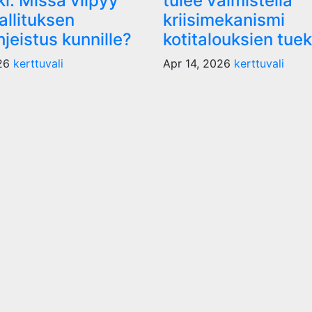
i: Missä viipyy
tulee valmistella
allituksen
kriisimekanismi
jeistus kunnille?
kotitalouksien tuek
026
kerttuvali
Apr 14, 2026
kerttuvali