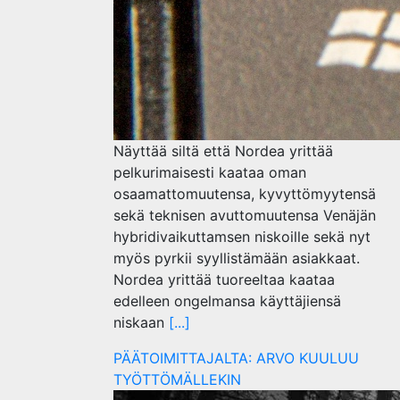
Näyttää siltä että Nordea yrittää
pelkurimaisesti kaataa oman
osaamattomuutensa, kyvyttömyytensä
sekä teknisen avuttomuutensa Venäjän
hybridivaikuttamsen niskoille sekä nyt
myös pyrkii syyllistämään asiakkaat.
Nordea yrittää tuoreeltaa kaataa
edelleen ongelmansa käyttäjiensä
niskaan
[...]
PÄÄTOIMITTAJALTA: ARVO KUULUU
TYÖTTÖMÄLLEKIN