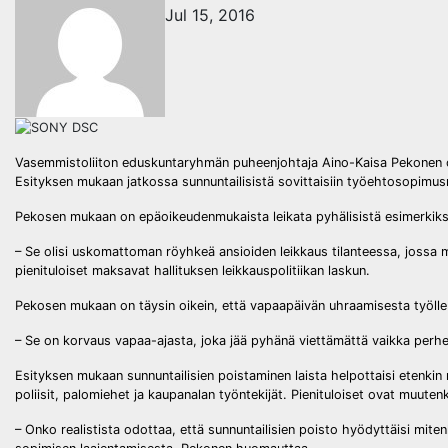
Jul 15, 2016
Vasemmistoliiton eduskuntaryhmän puheenjohtaja Aino-Kaisa Pekonen on 
Esityksen mukaan jatkossa sunnuntailisistä sovittaisiin työehtosopimusneu
Pekosen mukaan on epäoikeudenmukaista leikata pyhälisistä esimerkiksi 
– Se olisi uskomattoman röyhkeä ansioiden leikkaus tilanteessa, jossa 
pienituloiset maksavat hallituksen leikkauspolitiikan laskun.
Pekosen mukaan on täysin oikein, että vapaapäivän uhraamisesta työ
– Se on korvaus vapaa-ajasta, joka jää pyhänä viettämättä vaikka per
Esityksen mukaan sunnuntailisien poistaminen laista helpottaisi etenkin 
poliisit, palomiehet ja kaupanalan työntekijät. Pienituloiset ovat muutenk
– Onko realistista odottaa, että sunnuntailisien poisto hyödyttäisi mite