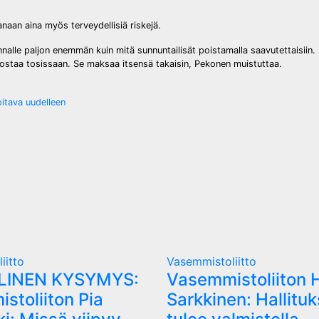
naan aina myös terveydellisiä riskejä.
alle paljon enemmän kuin mitä sunnuntailisät poistamalla saavutettaisiin. 
anostaa tosissaan. Se maksaa itsensä takaisin, Pekonen muistuttaa.
itava uudelleen
iitto
Vasemmistoliitto
LLINEN KYSYMYS:
Vasemmistoliiton 
stoliiton Pia
Sarkkinen: Hallitu