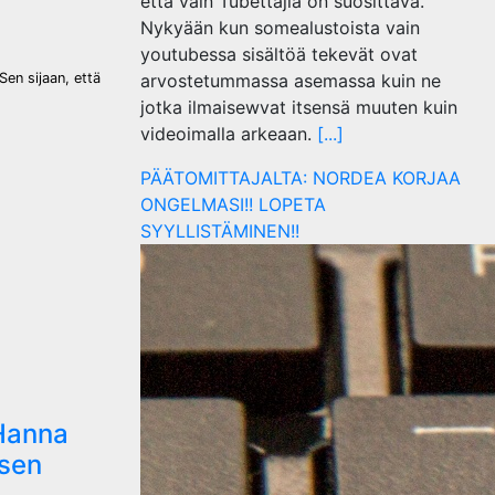
että vain Tubettajia on suosittava.
Nykyään kun somealustoista vain
youtubessa sisältöä tekevät ovat
arvostetummassa asemassa kuin ne
Sen sijaan, että
jotka ilmaisewvat itsensä muuten kuin
videoimalla arkeaan.
[...]
PÄÄTOMITTAJALTA: NORDEA KORJAA
ONGELMASI!! LOPETA
SYYLLISTÄMINEN!!
Hanna
ksen