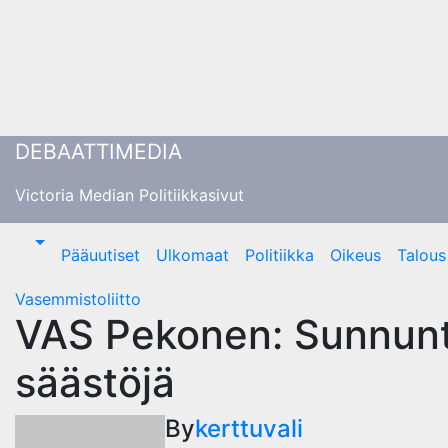
Skip
to
content
DEBAATTIMEDIA
Victoria Median Politiikkasivut
Pääuutiset
Ulkomaat
Politiikka
Oikeus
Talous
Vasemmistoliitto
VAS Pekonen: Sunnuntai
säästöjä
By
kerttuvali