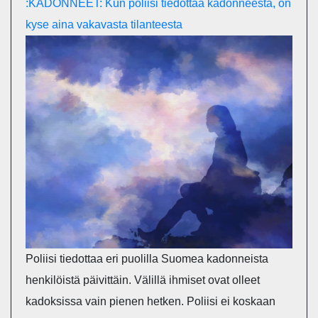
:KADONNEET: Kun poliisi tiedottaa kadonneesta, on
kyse aina vakavasta tilanteesta
Poliisi tiedottaa eri puolilla Suomea kadonneista
henkilöistä päivittäin. Välillä ihmiset ovat olleet
kadoksissa vain pienen hetken. Poliisi ei koskaan