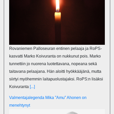
Rovaniemen Palloseuran entinen pelaaja ja RoPS-
kasvatti Marko Koivuranta on nukkunut pois. Marko
tunnettiin jo nuorena luotettavana, nopeana sekä
taitavana pelaajana. Hän aloitti hyökkääjänä, mutta
siirtyi myöhemmin laitapuolustajaksi. RoPS:n lisäksi
Koivuranta
[...]
Valmentajalegenda Mika ”Amu” Ahonen on
menehtynyt