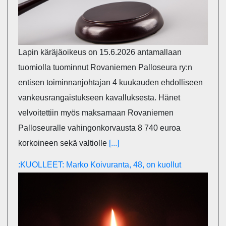
Lapin käräjäoikeus on 15.6.2026 antamallaan
tuomiolla tuominnut Rovaniemen Palloseura ry:n
entisen toiminnanjohtajan 4 kuukauden ehdolliseen
vankeusrangaistukseen kavalluksesta. Hänet
velvoitettiin myös maksamaan Rovaniemen
Palloseuralle vahingonkorvausta 8 740 euroa
korkoineen sekä valtiolle
[...]
:KUOLLEET: Marko Koivuranta, 48, on kuollut