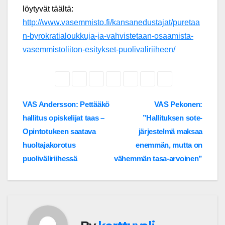
löytyvät täältä:
http://www.vasemmisto.fi/kansanedustajat/puretaa
n-byrokratialoukkuja-ja-vahvistetaan-osaamista-
vasemmistoliiton-esitykset-puolivaliriiheen/
Post
VAS Andersson: Pettääkö
VAS Pekonen:
hallitus opiskelijat taas –
”Hallituksen sote-
navigation
Opintotukeen saatava
järjestelmä maksaa
huoltajakorotus
enemmän, mutta on
puoliväliriihessä
vähemmän tasa-arvoinen”