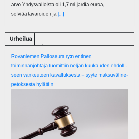
arvo Yhdysvalloista oli 1,7 miljardia euroa,
selviää tavaroiden ja
[...]
Urheilua
Rovaniemen Palloseura ry:n entinen
toiminnanjohtaja tuo­mit­tiin neljän kuu­kau­den eh­dol­li­
seen van­keu­teen ka­val­luk­ses­ta – syyte mak­su­vä­li­ne­
pe­tok­ses­ta hy­lät­tiin