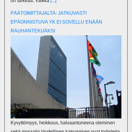
on tärkeää. Vaikka
[...]
PÄÄTOIMITTAJALTA: JATKUVASTI
EPÄONNISTUVA YK EI SOVELLU ENÄÄN
RAUHANTEKIJÄKSI
Kyvyttömyys, heikkous, halvaantuneena oleminen
sekä moraalin täydellinen katoaminen ovat todisteita