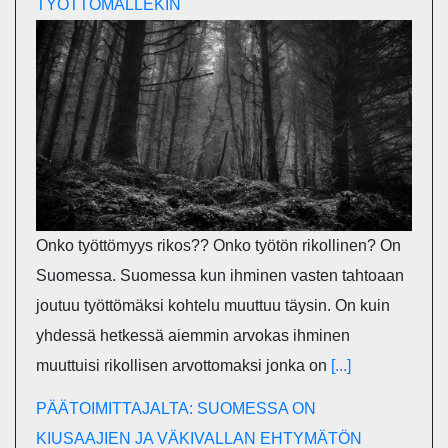
TYÖTTÖMÄLLEKIN
Onko työttömyys rikos?? Onko työtön rikollinen? On
Suomessa. Suomessa kun ihminen vasten tahtoaan
joutuu työttömäksi kohtelu muuttuu täysin. On kuin
yhdessä hetkessä aiemmin arvokas ihminen
muuttuisi rikollisen arvottomaksi jonka on
[...]
PÄÄTOIMITTAJALTA: SUOMESSA ON
KIUSAAJIEN JA VÄKIVALLAN EHTYMÄTÖN