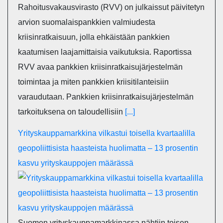
Rahoitusvakausvirasto (RVV) on julkaissut päivitetyn
arvion suomalaispankkien valmiudesta
kriisinratkaisuun, jolla ehkäistään pankkien
kaatumisen laajamittaisia vaikutuksia. Raportissa
RVV avaa pankkien kriisinratkaisujärjestelmän
toimintaa ja miten pankkien kriisitilanteisiin
varaudutaan. Pankkien kriisinratkaisujärjestelmän
tarkoituksena on taloudellisiin
[...]
Yrityskauppamarkkina vilkastui toisella kvartaalilla
geopoliittisista haasteista huolimatta – 13 prosentin
kasvu yrityskauppojen määrässä
Suomen yrityskauppamarkkinassa nähtiin toisen