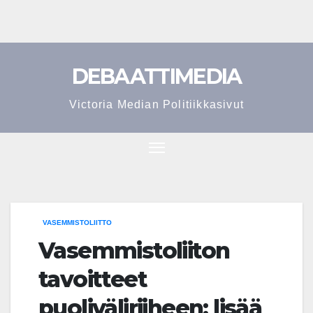
Skip
to
content
DEBAATTIMEDIA
Victoria Median Politiikkasivut
VASEMMISTOLIITTO
Vasemmistoliiton
tavoitteet
puoliväliriiheen: lisää