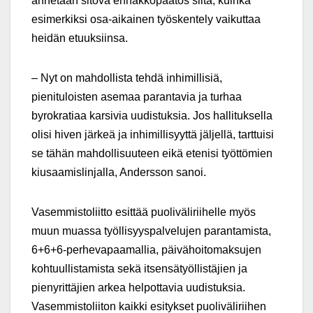
annetaan sitova ennakkopäätös siitä, kuinka
esimerkiksi osa-aikainen työskentely vaikuttaa
heidän etuuksiinsa.
– Nyt on mahdollista tehdä inhimillisiä,
pienituloisten asemaa parantavia ja turhaa
byrokratiaa karsivia uudistuksia. Jos hallituksella
olisi hiven järkeä ja inhimillisyyttä jäljellä, tarttuisi
se tähän mahdollisuuteen eikä etenisi työttömien
kiusaamislinjalla, Andersson sanoi.
Vasemmistoliitto esittää puoliväliriihelle myös
muun muassa työllisyyspalvelujen parantamista,
6+6+6-perhevapaamallia, päivähoitomaksujen
kohtuullistamista sekä itsensätyöllistäjien ja
pienyrittäjien arkea helpottavia uudistuksia.
Vasemmistoliiton kaikki esitykset puoliväliriihen