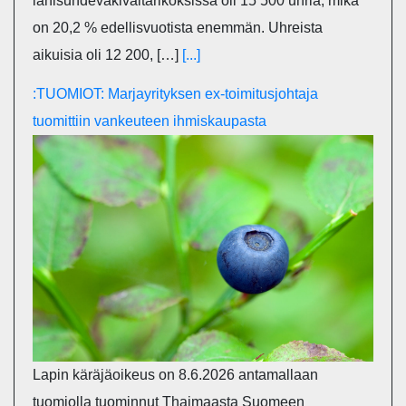
lähisuhdeväkivaltarikoksissa oli 15 500 uhria, mikä
on 20,2 % edellisvuotista enemmän. Uhreista
aikuisia oli 12 200, […]
[...]
:TUOMIOT: Marjayrityksen ex-toimitusjohtaja
tuomittiin vankeuteen ihmiskaupasta
Lapin käräjäoikeus on 8.6.2026 antamallaan
tuomiolla tuominnut Thaimaasta Suomeen