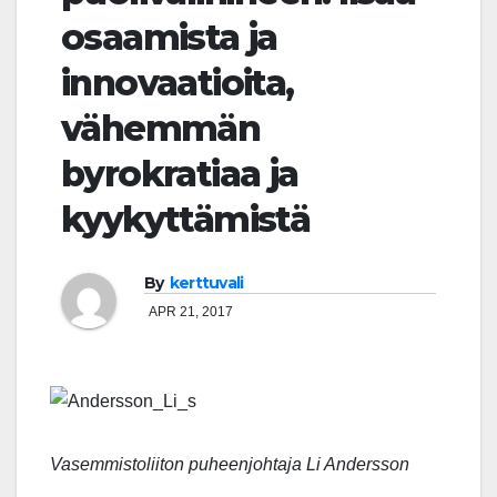
osaamista ja
innovaatioita,
vähemmän
byrokratiaa ja
kyykyttämistä
By
kerttuvali
APR 21, 2017
Vasemmistoliiton puheenjohtaja Li Andersson