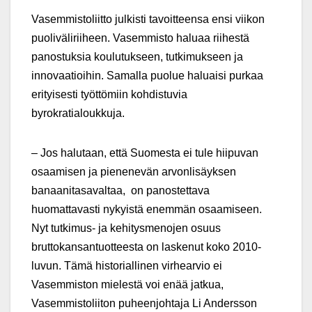
Vasemmistoliitto julkisti tavoitteensa ensi viikon
puoliväliriiheen. Vasemmisto haluaa riihestä
panostuksia koulutukseen, tutkimukseen ja
innovaatioihin. Samalla puolue haluaisi purkaa
erityisesti työttömiin kohdistuvia
byrokratialoukkuja.
– Jos halutaan, että Suomesta ei tule hiipuvan
osaamisen ja pienenevän arvonlisäyksen
banaanitasavaltaa, on panostettava
huomattavasti nykyistä enemmän osaamiseen.
Nyt tutkimus- ja kehitysmenojen osuus
bruttokansantuotteesta on laskenut koko 2010-
luvun. Tämä historiallinen virhearvio ei
Vasemmiston mielestä voi enää jatkua,
Vasemmistoliiton puheenjohtaja Li Andersson