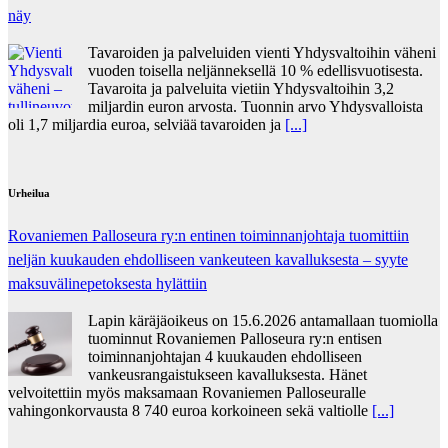
näy
Tavaroiden ja palveluiden vienti Yhdysvaltoihin väheni
vuoden toisella neljänneksellä 10 % edellisvuotisesta.
Tavaroita ja palveluita vietiin Yhdysvaltoihin 3,2
miljardin euron arvosta. Tuonnin arvo Yhdysvalloista
oli 1,7 miljardia euroa, selviää tavaroiden ja
[...]
Urheilua
Rovaniemen Palloseura ry:n entinen toiminnanjohtaja tuo­mit­tiin
neljän kuu­kau­den eh­dol­li­seen van­keu­teen ka­val­luk­ses­ta – syyte
mak­su­vä­li­ne­pe­tok­ses­ta hy­lät­tiin
Lapin käräjäoikeus on 15.6.2026 antamallaan tuomiolla
tuominnut Rovaniemen Palloseura ry:n entisen
toiminnanjohtajan 4 kuukauden ehdolliseen
vankeusrangaistukseen kavalluksesta. Hänet
velvoitettiin myös maksamaan Rovaniemen Palloseuralle
vahingonkorvausta 8 740 euroa korkoineen sekä valtiolle
[...]