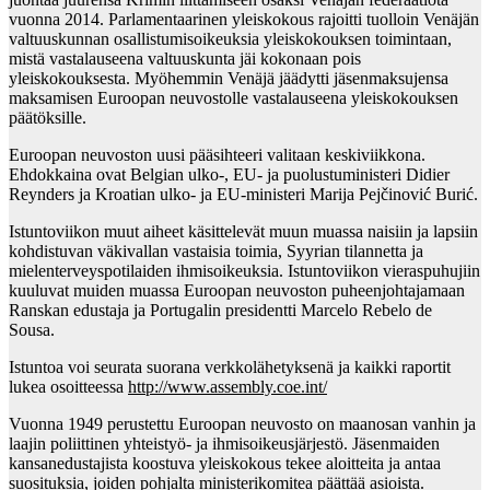
vuonna 2014. Parlamentaarinen yleiskokous rajoitti tuolloin Venäjän
valtuuskunnan osallistumisoikeuksia yleiskokouksen toimintaan,
mistä vastalauseena valtuuskunta jäi kokonaan pois
yleiskokouksesta. Myöhemmin Venäjä jäädytti jäsenmaksujensa
maksamisen Euroopan neuvostolle vastalauseena yleiskokouksen
päätöksille.
Euroopan neuvoston uusi pääsihteeri valitaan keskiviikkona.
Ehdokkaina ovat Belgian ulko-, EU- ja puolustuministeri Didier
Reynders ja Kroatian ulko- ja EU-ministeri Marija Pejčinović Burić.
Istuntoviikon muut aiheet käsittelevät muun muassa naisiin ja lapsiin
kohdistuvan väkivallan vastaisia toimia, Syyrian tilannetta ja
mielenterveyspotilaiden ihmisoikeuksia. Istuntoviikon vieraspuhujiin
kuuluvat muiden muassa Euroopan neuvoston puheenjohtajamaan
Ranskan edustaja ja Portugalin presidentti Marcelo Rebelo de
Sousa.
Istuntoa voi seurata suorana verkkolähetyksenä ja kaikki raportit
lukea osoitteessa
http://www.assembly.coe.int/
Vuonna 1949 perustettu Euroopan neuvosto on maanosan vanhin ja
laajin poliittinen yhteistyö- ja ihmisoikeusjärjestö. Jäsenmaiden
kansanedustajista koostuva yleiskokous tekee aloitteita ja antaa
suosituksia, joiden pohjalta ministerikomitea päättää asioista.