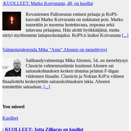
:KUOLLEET: Marko Koivuranta, 48, on kuollut
Rovaniemen Palloseuran entinen pelaaja ja RoPS-
kasvatti Marko Koivuranta on nukkunut pois. Marko
tunnettiin jo nuorena luotettavana, nopeana sekä
taitavana pelaajana. Hän aloitti hyökkääjänä, mutta
siirtyi myöhemmin laitapuolustajaksi. RoPS:n lisäksi Koivuranta
[...]
Valmentajalegenda Mika ”Amu” Ahonen on menehtynyt
Salibandyvalmentaja Mika Ahonen, 54, on menehtynyt.
Classicin valmennustiimin kuulunut Ahonen sai
sairauskohtauksen kesken tiistaina pelatun F-liigan
viidennen finaalin. Classicin ja Nokian KrP:n välinen
finaaliottelu keskeytettiin sairauskohtauksen takia. Ahonen
toimitettiin sairaalaan,
[...]
You missed
Kuolleet
: KUOLLEET: Jutta Zilliacus on kuollut