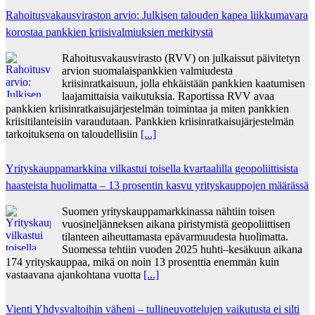
Rahoitusvakausviraston arvio: Julkisen talouden kapea liikkumavara
korostaa pankkien kriisivalmiuksien merkitystä
Rahoitusvakausvirasto (RVV) on julkaissut päivitetyn
arvion suomalaispankkien valmiudesta
kriisinratkaisuun, jolla ehkäistään pankkien kaatumisen
laajamittaisia vaikutuksia. Raportissa RVV avaa
pankkien kriisinratkaisujärjestelmän toimintaa ja miten pankkien
kriisitilanteisiin varaudutaan. Pankkien kriisinratkaisujärjestelmän
tarkoituksena on taloudellisiin
[...]
Yrityskauppamarkkina vilkastui toisella kvartaalilla geopoliittisista
haasteista huolimatta – 13 prosentin kasvu yrityskauppojen määrässä
Suomen yrityskauppamarkkinassa nähtiin toisen
vuosineljänneksen aikana piristymistä geopoliittisen
tilanteen aiheuttamasta epävarmuudesta huolimatta.
Suomessa tehtiin vuoden 2025 huhti–kesäkuun aikana
174 yrityskauppaa, mikä on noin 13 prosenttia enemmän kuin
vastaavana ajankohtana vuotta
[...]
Vienti Yhdysvaltoihin väheni – tullineuvottelujen vaikutusta ei silti