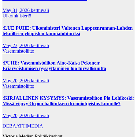
May 31, 2026
kerttuvali
Ulkoministeriö
:LUE PUHE: Ulkoministeri Valtonen Lappeenrannan-Lahden
teknillisen yliopiston kunniatohtoriksi
May 23, 2026
kerttuvali
Vasemmistoliitto
:PUHE: Vasemmistoliiton Aino-Kaisa Pekonen:
Eriarvoistumisen pysäyttäminen luo turvallisuutta
May 20, 2026
kerttuvali
Vasemmistoliitto
:KIRJALLINEN KYSYMYS: Vasemmistoliiton Pia Lohikoski:
Missä viipyy Orpon hallituksen drooniohjeistus kunnille?
May 20, 2026
kerttuvali
DEBAATTIMEDIA
Victoria Median Politiikkasivut