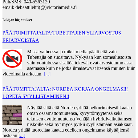
Puh/SMS: 040-5563129
email: debaattilehti(@)victoriamedia.fi
Lukijan kirjoitukset
PÄÄTOIMITTAJALTA:TUBETTAJIEN YLIARVOSTUS
ERIARVOISTAA
Missä vaiheessa ja miksi media päätti että vain
Tubettajia on suosittava. Nykyään kun somealustoista
vain youtubessa sisältöä tekevät ovat arvostetummassa
asemassa kuin ne jotka ilmaisewvat itsensä muuten kuin
videoimalla arkeaan.
[...]
PÄÄTOMITTAJALTA: NORDEA KORJAA ONGELMASI!!
LOPETA SYYLLISTÄMINEN!!
Näyttää siltä että Nordea yrittää pelkurimaisesti kaataa
oman osaamattomuutensa, kyvyttömyytensä sekä
teknisen avuttomuutensa Venäjän hybridivaikuttamsen
niskoille sekä nyt myös pyrkii syyllistämään asiakkaat.
Nordea yrittää tuoreeltaa kaataa edelleen ongelmansa käyttäjiensä
niskaan
[...]