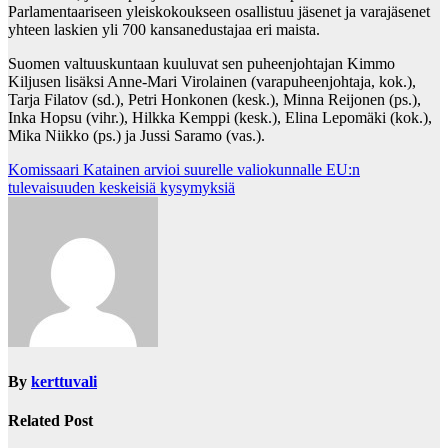
Parlamentaariseen yleiskokoukseen osallistuu jäsenet ja varajäsenet
yhteen laskien yli 700 kansanedustajaa eri maista.
Suomen valtuuskuntaan kuuluvat sen puheenjohtajan Kimmo
Kiljusen lisäksi Anne-Mari Virolainen (varapuheenjohtaja, kok.),
Tarja Filatov (sd.), Petri Honkonen (kesk.), Minna Reijonen (ps.),
Inka Hopsu (vihr.), Hilkka Kemppi (kesk.), Elina Lepomäki (kok.),
Mika Niikko (ps.) ja Jussi Saramo (vas.).
Post
Komissaari Katainen arvioi suurelle valiokunnalle EU:n
tulevaisuuden keskeisiä kysymyksiä
navigation
By
kerttuvali
Related Post