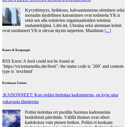
Kyvyttömyys, heikkous, halvaantuneena oleminen sekä
moraalin täydellinen katoaminen ovat todisteita YK:n
sekä sen alla toimivien organisaatioiden toimista
rauhantekijänä. Lähi-itä, Ukraina sekä aiemman kriisit
ovat osoittaneet YK:n olevan täysin tarpeeton. Maailman
[...]
Kunta & Kaupungit
RSS Error: A feed could not be found at
`https://victoriamedia.site/feed/`; the status code is `200` and content-
type is `text/html`
Kotimaan Uutiset
:KADONNEET: Kun poliisi tiedottaa kadonneesta, on kyse aina
vakavasta tilanteesta
Poliisi tiedottaa eri puolilla Suomea kadonneista
henkilöistä päivittäin. Välillä ihmiset ovat olleet
kadoksissa vain pienen hetken. Poliisi ei koskaan