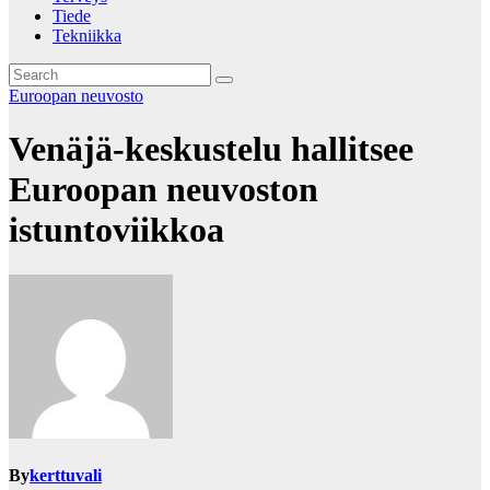
Tiede
Tekniikka
Euroopan neuvosto
Venäjä-keskustelu hallitsee
Euroopan neuvoston
istuntoviikkoa
By
kerttuvali