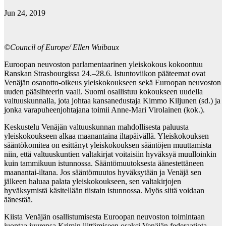
Jun 24, 2019
©Council of Europe/ Ellen Wuibaux
Euroopan neuvoston parlamentaarinen yleiskokous kokoontuu
Ranskan Strasbourgissa 24.–28.6. Istuntoviikon pääteemat ovat
Venäjän osanotto-oikeus yleiskokoukseen sekä Euroopan neuvoston
uuden pääsihteerin vaali. Suomi osallistuu kokoukseen uudella
valtuuskunnalla, jota johtaa kansanedustaja Kimmo Kiljunen (sd.) ja
jonka varapuheenjohtajana toimii Anne-Mari Virolainen (kok.).
Keskustelu Venäjän valtuuskunnan mahdollisesta paluusta
yleiskokoukseen alkaa maanantaina iltapäivällä. Yleiskokouksen
sääntökomitea on esittänyt yleiskokouksen sääntöjen muuttamista
niin, että valtuuskuntien valtakirjat voitaisiin hyväksyä muulloinkin
kuin tammikuun istunnossa. Sääntömuutoksesta äänestettäneen
maanantai-iltana. Jos sääntömuutos hyväksytään ja Venäjä sen
jälkeen haluaa palata yleiskokoukseen, sen valtakirjojen
hyväksymistä käsitellään tiistain istunnossa. Myös siitä voidaan
äänestää.
Kiista Venäjän osallistumisesta Euroopan neuvoston toimintaan
juontaa juurensa Krimin liittämiseen osaksi Venäjän federaatiota