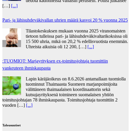
tiedota kadonneista vähäisin perustein. Poliisi julkaisee
[…]
[...]
Pari- ja lähisuhdeväkivallan uhrien määrä kasvoi 20 % vuonna 2025
Tilastokeskuksen mukaan vuonna 2025 viranomaisten
tietoon tulleissa pari- ja lähisuhdeväkivaltarikoksissa oli
15 500 uhria, mikä on 20,2 % edellisvuotista enemmän.
Uhreista aikuisia oli 12 200, […]
[...]
:TUOMIOT: Marjayrityksen ex-toimitusjohtaja tuomittiin
vankeuteen ihmiskaupasta
Lapin käräjäoikeus on 8.6.2026 antamallaan tuomiolla
tuominnut Thaimaasta Suomeen marjanpoimijoita
välittäneen thaimaalaisen koordinaattorin sekä
kutsujayrityksenä toimineen suomalaisen yhtiön
toimitusjohtajan 78 ihmiskaupasta. Toimitusjohtaja tuomittiin 2
vuoden […]
[...]
Talousuutiset