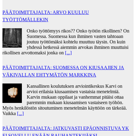
PÄÄTOIMITTAJALTA: ARVO KUULUU
TYÖTTÖMÄLLEKIN
Onko työttömyys rikos?? Onko työtön rikollinen? On
Suomessa. Suomessa kun ihminen vasten tahtoaan
joutuu työttömäksi kohtelu muuttuu täysin. On kuin
yhdessä hetkessä aiemmin arvokas ihminen muuttuisi
rikollisen arvottomaksi jonka on
[...]
PÄÄTOIMITTAJALTA: SUOMESSA ON KIUSAAJIEN JA
VÄKIVALLAN EHTYMÄTÖN MARKKINA
Kansallinen koulutuksen arviointikeskus Karvi on
arvioi erilaisia kiusaamisen vastaisia menetelmiä.
Karvin mukaan oppilaat ja vanhemmat pitäisi ottaa
paremmin mukaan kiusaamisen vastaiseen työhön.
Myös henkilöstön sitoutuminen menetelmän käyttöön on tärkeää.
Vaikka
[...]
PÄÄTOIMITTAJALTA: JATKUVASTI EPÄONNISTUVA YK
EI SOVELLU ENÄÄN RAUHANTEKIJÄKSI