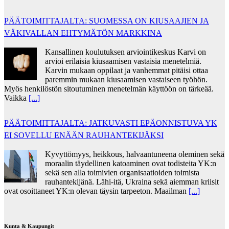
PÄÄTOIMITTAJALTA: SUOMESSA ON KIUSAAJIEN JA
VÄKIVALLAN EHTYMÄTÖN MARKKINA
Kansallinen koulutuksen arviointikeskus Karvi on
arvioi erilaisia kiusaamisen vastaisia menetelmiä.
Karvin mukaan oppilaat ja vanhemmat pitäisi ottaa
paremmin mukaan kiusaamisen vastaiseen työhön.
Myös henkilöstön sitoutuminen menetelmän käyttöön on tärkeää.
Vaikka
[...]
PÄÄTOIMITTAJALTA: JATKUVASTI EPÄONNISTUVA YK
EI SOVELLU ENÄÄN RAUHANTEKIJÄKSI
Kyvyttömyys, heikkous, halvaantuneena oleminen sekä
moraalin täydellinen katoaminen ovat todisteita YK:n
sekä sen alla toimivien organisaatioiden toimista
rauhantekijänä. Lähi-itä, Ukraina sekä aiemman kriisit
ovat osoittaneet YK:n olevan täysin tarpeeton. Maailman
[...]
Kunta & Kaupungit