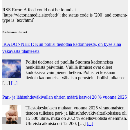
RSS Error: A feed could not be found at
`https://victoriamedia.site/feed/`; the status code is `200` and content-
type is `text/html`
Kotimaan Uutiset
:KADONNEET: Kun poliisi tiedottaa kadonneesta, on kyse aina
vakavasta tilanteesta
Poliisi tiedottaa eri puolilla Suomea kadonneista
henkilöistä päivittäin. Välillä ihmiset ovat olleet
kadoksissa vain pienen hetken. Poliisi ei koskaan
tiedota kadonneista vähäisin perustein. Poliisi julkaisee
[…]
[...]
Pari- ja lähisuhdeväkivallan uhrien määrä kasvoi 20 % vuonna 2025
Tilastokeskuksen mukaan vuonna 2025 viranomaisten
tietoon tulleissa pari- ja lähisuhdeväkivaltarikoksissa oli
15 500 uhria, mikä on 20,2 % edellisvuotista enemmän.
Uhreista aikuisia oli 12 200, […]
[...]