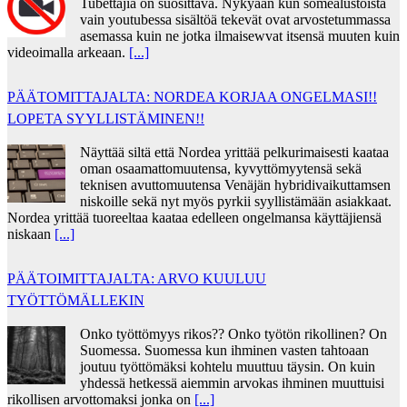
Tubettajia on suosittava. Nykyään kun somealustoista
vain youtubessa sisältöä tekevät ovat arvostetummassa
asemassa kuin ne jotka ilmaisewvat itsensä muuten kuin
videoimalla arkeaan.
[...]
PÄÄTOMITTAJALTA: NORDEA KORJAA ONGELMASI!!
LOPETA SYYLLISTÄMINEN!!
Näyttää siltä että Nordea yrittää pelkurimaisesti kaataa
oman osaamattomuutensa, kyvyttömyytensä sekä
teknisen avuttomuutensa Venäjän hybridivaikuttamsen
niskoille sekä nyt myös pyrkii syyllistämään asiakkaat.
Nordea yrittää tuoreeltaa kaataa edelleen ongelmansa käyttäjiensä
niskaan
[...]
PÄÄTOIMITTAJALTA: ARVO KUULUU
TYÖTTÖMÄLLEKIN
Onko työttömyys rikos?? Onko työtön rikollinen? On
Suomessa. Suomessa kun ihminen vasten tahtoaan
joutuu työttömäksi kohtelu muuttuu täysin. On kuin
yhdessä hetkessä aiemmin arvokas ihminen muuttuisi
rikollisen arvottomaksi jonka on
[...]