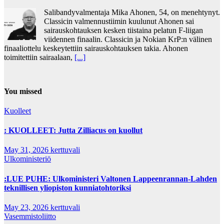
Salibandyvalmentaja Mika Ahonen, 54, on menehtynyt.
Classicin valmennustiimin kuulunut Ahonen sai
sairauskohtauksen kesken tiistaina pelatun F-liigan
viidennen finaalin. Classicin ja Nokian KrP:n välinen
finaaliottelu keskeytettiin sairauskohtauksen takia. Ahonen
toimitettiin sairaalaan,
[...]
You missed
Kuolleet
: KUOLLEET: Jutta Zilliacus on kuollut
May 31, 2026
kerttuvali
Ulkoministeriö
:LUE PUHE: Ulkoministeri Valtonen Lappeenrannan-Lahden
teknillisen yliopiston kunniatohtoriksi
May 23, 2026
kerttuvali
Vasemmistoliitto