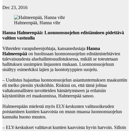
Dec 23, 2016
Halmeenpää, Hanna vihr
Hanna Halmeenpää: Luonnonsuojelun edistäminen pidettävä
valtion vastuulla
Vihreiden varapuheenjohtaja, kansanedustaja
Hanna
Halmeenpää
on huolissaan luonnonsuojelun edistämistehtävien
tulevaisuudesta aluehallintouudistuksessa, mikäli se toteutetaan
hallituksen uusimpien linjausten mukaan. Luonnonsuojeluun
sisältyy esimerkiksi lajien ja luontotyyppien suojelu.
– Uudistus hajauttaa luonnonsuojelun asiantuntemuksen maakuntiin
eli melko pieniin yksiköihin. Riskinä on, että tämä johtaa
valtakunnallisten tavoitteiden hämärtymiseen ja erilaisiin
käytäntöihin eri maakunnissa, Halmeenpää sanoo.
Halmeenpään mielestä myös ELY-keskusten valitusoikeuden
poistaminen kuntien kaavoista on muun muassa luonnonsuojelun
kannalta huono muutos.
– ELY-keskukset valittavat kuntien kaavoista hyvin harvoin. Silloin