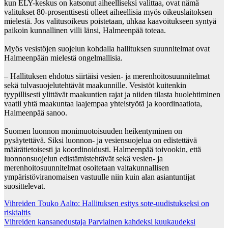
kun ELY-keskus on katsonut aiheelliseksi valittaa, ovat nämä
valitukset 80-prosenttisesti olleet aiheellisia myös oikeuslaitoksen
mielestä. Jos valitusoikeus poistetaan, uhkaa kaavoitukseen syntyä
paikoin kunnallinen villi länsi, Halmeenpää toteaa.
Myös vesistöjen suojelun kohdalla hallituksen suunnitelmat ovat
Halmeenpään mielestä ongelmallisia.
– Hallituksen ehdotus siirtäisi vesien- ja merenhoitosuunnitelmat
sekä tulvasuojelutehtävät maakunnille. Vesistöt kuitenkin
tyypillisesti ylittävät maakuntien rajat ja niiden tilasta huolehtiminen
vaatii yhtä maakuntaa laajempaa yhteistyötä ja koordinaatiota,
Halmeenpää sanoo.
Suomen luonnon monimuotoisuuden heikentyminen on
pysäytettävä. Siksi luonnon- ja vesiensuojelua on edistettävä
määrätietoisesti ja koordinoidusti. Halmeenpää toivookin, että
luonnonsuojelun edistämistehtävät sekä vesien- ja
merenhoitosuunnitelmat osoitetaan valtakunnallisen
ympäristöviranomaisen vastuulle niin kuin alan asiantuntijat
suosittelevat.
Post
Vihreiden Touko Aalto: Hallituksen esitys sote-uudistukseksi on
riskialtis
navigation
Vihreiden kansanedustaja Parviainen kahdeksi kuukaudeksi