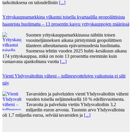
tarkoituksena on taloudellisiin
[...]
Yrityskauppamarkkina vilkastui toisella kvartaalilla geopoliittisista
haasteista huolimatta – 13 prosentin kasvu yrityskauppojen määrässä
Suomen yrityskauppamarkkinassa nähtiin toisen
vuosineljänneksen aikana piristymistä geopoliittisen
tilanteen aiheuttamasta epävarmuudesta huolimatta.
Suomessa tehtiin vuoden 2025 huhti–kesäkuun aikana
174 yrityskauppaa, mikä on noin 13 prosenttia enemmän kuin
vastaavana ajankohtana vuotta
[...]
Vienti Yhdysvaltoihin väheni – tullineuvottelujen vaikutusta ei silti
näy
Tavaroiden ja palveluiden vienti Yhdysvaltoihin väheni
vuoden toisella neljänneksellä 10 % edellisvuotisesta.
Tavaroita ja palveluita vietiin Yhdysvaltoihin 3,2
miljardin euron arvosta. Tuonnin arvo Yhdysvalloista
oli 1,7 miljardia euroa, selviää tavaroiden ja
[...]