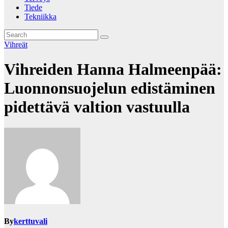
Tiede
Tekniikka
Vihreät
Vihreiden Hanna Halmeenpää:
Luonnonsuojelun edistäminen
pidettävä valtion vastuulla
By
kerttuvali