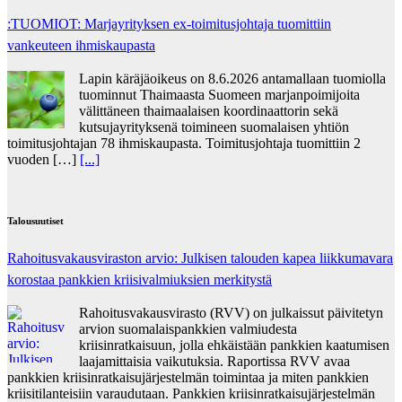
:TUOMIOT: Marjayrityksen ex-toimitusjohtaja tuomittiin
vankeuteen ihmiskaupasta
Lapin käräjäoikeus on 8.6.2026 antamallaan tuomiolla
tuominnut Thaimaasta Suomeen marjanpoimijoita
välittäneen thaimaalaisen koordinaattorin sekä
kutsujayrityksenä toimineen suomalaisen yhtiön
toimitusjohtajan 78 ihmiskaupasta. Toimitusjohtaja tuomittiin 2
vuoden […]
[...]
Talousuutiset
Rahoitusvakausviraston arvio: Julkisen talouden kapea liikkumavara
korostaa pankkien kriisivalmiuksien merkitystä
Rahoitusvakausvirasto (RVV) on julkaissut päivitetyn
arvion suomalaispankkien valmiudesta
kriisinratkaisuun, jolla ehkäistään pankkien kaatumisen
laajamittaisia vaikutuksia. Raportissa RVV avaa
pankkien kriisinratkaisujärjestelmän toimintaa ja miten pankkien
kriisitilanteisiin varaudutaan. Pankkien kriisinratkaisujärjestelmän