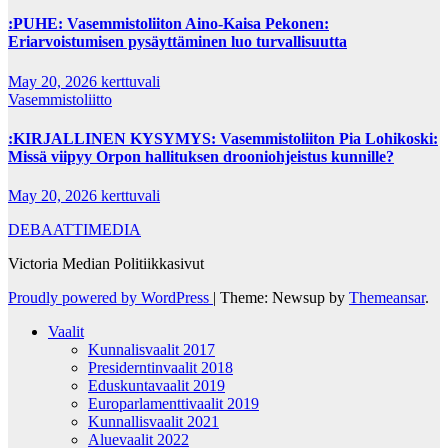
:PUHE: Vasemmistoliiton Aino-Kaisa Pekonen:
Eriarvoistumisen pysäyttäminen luo turvallisuutta
May 20, 2026
kerttuvali
Vasemmistoliitto
:KIRJALLINEN KYSYMYS: Vasemmistoliiton Pia Lohikoski:
Missä viipyy Orpon hallituksen drooniohjeistus kunnille?
May 20, 2026
kerttuvali
DEBAATTIMEDIA
Victoria Median Politiikkasivut
Proudly powered by WordPress
|
Theme: Newsup by
Themeansar
.
Vaalit
Kunnalisvaalit 2017
Presiderntinvaalit 2018
Eduskuntavaalit 2019
Europarlamenttivaalit 2019
Kunnallisvaalit 2021
Aluevaalit 2022