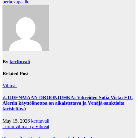
perhevapaalle
By
kerttuvali
Related Post
Vihreät
:UUDENMAAN DROONIUHKA: Vihreiden Sofia Virta: EU-
Alertin käyttöönottoa on aikaistettava ja Venäjä-sanktioita
kiristettävä
May 15, 2026
kerttuvali
Turun vihreät ry
Vihreät