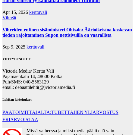
Turun vihreät ry kannattaa raitiotietä Turkuun
Apr 15, 2026
kerttuvali
Vihreät
Vihreiden entinen sisäministeri Ohisalo: Äärioikeistoa koskevan
tiedon rajoittaminen Supon nettisivuilla on vaarallista
Sep 9, 2025
kerttuvali
YHTEYDENOTOT
Victoria Media/ Kerttu Vali
Pajamäenkatu 14, 48600 Kotka
Puh/SMS: 040-5563129
email: debaattilehti(@)victoriamedia.fi
Lukijan kirjoitukset
PÄÄTOIMITTAJALTA:TUBETTAJIEN YLIARVOSTUS
ERIARVOISTAA
Missä vaiheessa ja miksi media päätti että vain