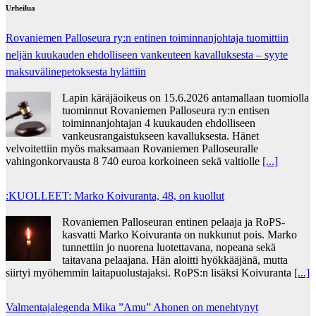
Urheilua
Rovaniemen Palloseura ry:n entinen toiminnanjohtaja tuo­mit­tiin
neljän kuu­kau­den eh­dol­li­seen van­keu­teen ka­val­luk­ses­ta – syyte
mak­su­vä­li­ne­pe­tok­ses­ta hy­lät­tiin
Lapin käräjäoikeus on 15.6.2026 antamallaan tuomiolla
tuominnut Rovaniemen Palloseura ry:n entisen
toiminnanjohtajan 4 kuukauden ehdolliseen
vankeusrangaistukseen kavalluksesta. Hänet
velvoitettiin myös maksamaan Rovaniemen Palloseuralle
vahingonkorvausta 8 740 euroa korkoineen sekä valtiolle
[...]
:KUOLLEET: Marko Koivuranta, 48, on kuollut
Rovaniemen Palloseuran entinen pelaaja ja RoPS-
kasvatti Marko Koivuranta on nukkunut pois. Marko
tunnettiin jo nuorena luotettavana, nopeana sekä
taitavana pelaajana. Hän aloitti hyökkääjänä, mutta
siirtyi myöhemmin laitapuolustajaksi. RoPS:n lisäksi Koivuranta
[...]
Valmentajalegenda Mika ”Amu” Ahonen on menehtynyt